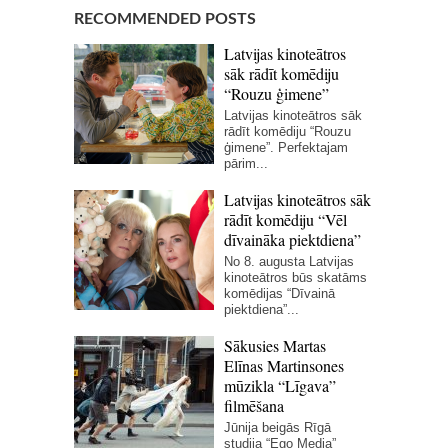
RECOMMENDED POSTS
Latvijas kinoteātros
sāk rādīt komēdiju
“Rouzu ģimene”
Latvijas kinoteātros sāk
rādīt komēdiju “Rouzu
ģimene”. Perfektajam
pārim...
Latvijas kinoteātros sāk
rādīt komēdiju “Vēl
dīvaināka piektdiena”
No 8. augusta Latvijas
kinoteātros būs skatāms
komēdijas “Dīvainā
piektdiena”...
Sākusies Martas
Elīnas Martinsones
mūzikla “Līgava”
filmēšana
Jūnija beigās Rīgā
studija “Ego Media”