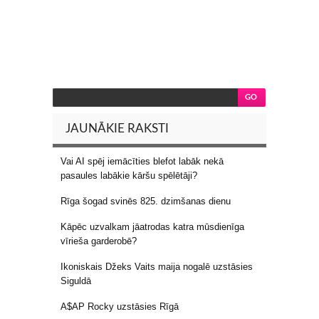
JAUNĀKIE RAKSTI
Vai AI spēj iemācīties blefot labāk nekā
pasaules labākie kāršu spēlētāji?
Rīga šogad svinēs 825. dzimšanas dienu
Kāpēc uzvalkam jāatrodas katra mūsdienīga
vīrieša garderobē?
Ikoniskais Džeks Vaits maija nogalē uzstāsies
Siguldā
A$AP Rocky uzstāsies Rīgā