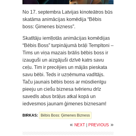
No 17. septembra Latvijas kinoteātros būs
skatāma animācijas komēdija “Bēbis
boss: Ģimenes bizness”.
Skatītāju iemīļotās animācijas komēdijas
“Bēbis Boss” turpinājumā brāļi Templtoni –
Tims un viņa mazais brālis bēbis boss ir
izauguši un aizgājuši dzīvē katrs savu
ceļu. Tim ir precējies un mājās pieskata
savu bēbi. Teds ir uzņēmuma vadītājs.
Taču jaunais bēbis boss ar mūsdienīgu
pieeju un ciešu biznesa tvērienu drīz
savedīs abus brāļus atkal kopā un
iedvesmos jaunam ģimenes biznesam!
BIRKAS:
Bēbis Boss: Ģimenes Bizness
«
»
NEXT
|
PREVIOUS