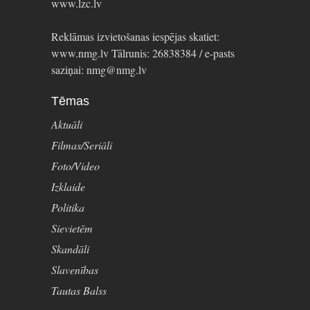
www.lzc.lv
Reklāmas izvietošanas iespējas skatiet:
www.nmg.lv Tālrunis: 26838384 / e-pasts
saziņai: nmg@nmg.lv
Tēmas
Aktuāli
Filmas/Seriāli
Foto/Video
Izklaide
Politika
Sievietēm
Skandāli
Slavenības
Tautas Balss