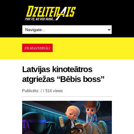
FILMAS/SERIĀLI
Latvijas kinoteātros
atgriežas “Bēbis boss”
Publicēts: / /
514 views