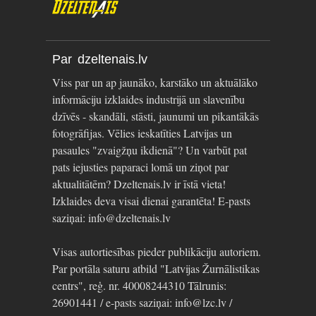
Par dzeltenais.lv
Viss par un ap jaunāko, karstāko un aktuālāko
informāciju izklaides industrijā un slavenību
dzīvēs - skandāli, stāsti, jaunumi un pikantākās
fotogrāfijas. Vēlies ieskatīties Latvijas un
pasaules "zvaigžņu ikdienā"? Un varbūt pat
pats iejusties paparaci lomā un ziņot par
aktualitātēm? Dzeltenais.lv ir īstā vieta!
Izklaides deva visai dienai garantēta! E-pasts
saziņai: info@dzeltenais.lv
Visas autortiesības pieder publikāciju autoriem.
Par portāla saturu atbild "Latvijas Žurnālistikas
centrs", reģ. nr. 40008244310 Tālrunis:
26901441 / e-pasts saziņai: info@lzc.lv /