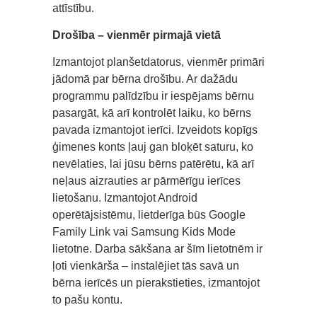
attīstību.
Drošība – vienmēr pirmajā vietā
Izmantojot planšetdatorus, vienmēr primāri
jādomā par bērna drošību. Ar dažādu
programmu palīdzību ir iespējams bērnu
pasargāt, kā arī kontrolēt laiku, ko bērns
pavada izmantojot ierīci. Izveidots kopīgs
ģimenes konts ļauj gan bloķēt saturu, ko
nevēlaties, lai jūsu bērns patērētu, kā arī
neļaus aizrauties ar pārmērīgu ierīces
lietošanu. Izmantojot Android
operētājsistēmu, lietderīga būs Google
Family Link vai Samsung Kids Mode
lietotne. Darba sākšana ar šīm lietotnēm ir
ļoti vienkārša – instalējiet tās savā un
bērna ierīcēs un pierakstieties, izmantojot
to pašu kontu.