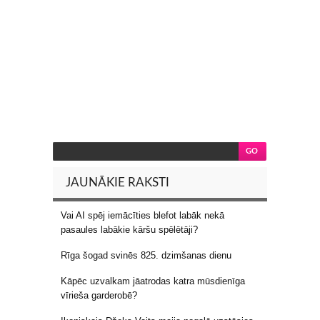
JAUNĀKIE RAKSTI
Vai AI spēj iemācīties blefot labāk nekā
pasaules labākie kāršu spēlētāji?
Rīga šogad svinēs 825. dzimšanas dienu
Kāpēc uzvalkam jāatrodas katra mūsdienīga
vīrieša garderobē?