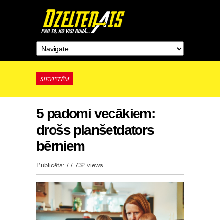
SIEVIETĒM
5 padomi vecākiem:
drošs planšetdators
bērniem
Publicēts: / /
732 views