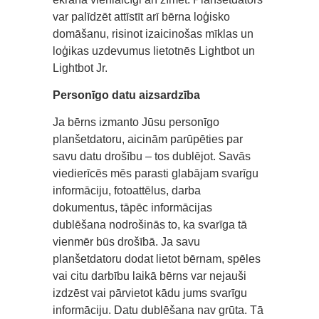
var palīdzēt attīstīt arī bērna loģisko
domāšanu, risinot izaicinošas mīklas un
loģikas uzdevumus lietotnēs Lightbot un
Lightbot Jr.
Personīgo datu aizsardzība
Ja bērns izmanto Jūsu personīgo
planšetdatoru, aicinām parūpēties par
savu datu drošību – tos dublējot. Savās
viedierīcēs mēs parasti glabājam svarīgu
informāciju, fotoattēlus, darba
dokumentus, tāpēc informācijas
dublēšana nodrošinās to, ka svarīga tā
vienmēr būs drošībā. Ja savu
planšetdatoru dodat lietot bērnam, spēles
vai citu darbību laikā bērns var nejauši
izdzēst vai pārvietot kādu jums svarīgu
informāciju. Datu dublēšana nav grūta. Tā