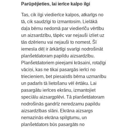
Parūpējieties, lai ierīce kalpo ilgi
Tas, cik ilgi viedierīce kalpos, atkarīgs no
tā, cik saudzīgi to izmantosim. Lielākā
daļa bērnu nedomā par viedierīču vērtību
un aizsardzību, tāpēc var nejauši izliet uz
tās dzērienu vai nejauši to nomest. Šī
iemesla dēļ ir ārkārtīgi svarīgi nodrošināt
planšetdatoram papildu aizsardzību.
Planšetdatoriem pieejami krāsaini, rotaļīgi
vāciņi, kas ne tikai pasargās ierīci no
triecieniem, bet piesaistīs bērna uzmanību
un padarīs tā lietošanu vēl ērtāku. Lai
pasargātu ierīces ekrānu, izmantojiet
speciālu aizsargplēvi. Tā planšetdatoram
nodrošinās gandrīz neredzamu papildu
aizsardzības slāni. Ekrāna aizsargs
nemazinās ekrāna spilgtumu, un
planšetdators būs pasargāts no