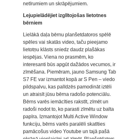
netīrumiem un skrāpējumiem.
Lejupielādējiet izglītojošas lietotnes
bērniem
Lielākā daļa bērnu planšetdatoros spēlē
spēles vai skatās video, taču pieejamo
lietotņu klāsts sniedz daudz plašākas
iespējas. Viena no prasmēm, ko
interesanti būs apgūt dažādos vecumos, ir
zīmēšana. Piemēram, jauno Samsung Tab
S7 FE var izmantot kopā ar S Pen – viedo
pildspalvu, kas palīdzēs pamodināt iztēli
un atraisīt jūsu bērna radošo potenciālu.
Bērns varēs iemācīties rakstīt, zīmēt un
radoši nodot to, ko parasti zīmētu uz balta
papīra. Izmantojot Multi Active Window
funkciju, bērns varēs paralēli skatīties
pamācošus video Youtube un tajā pašā
ekrānā vienlaicīgi arī zīmēt. Planšetdators