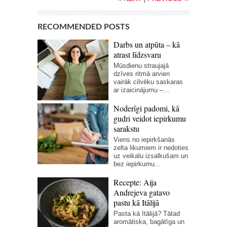
RECOMMENDED POSTS
Darbs un atpūta – kā
atrast līdzsvaru
Mūsdienu straujajā
dzīves ritmā arvien
vairāk cilvēku saskaras
ar izaicinājumu –...
Noderīgi padomi, kā
gudri veidot iepirkumu
sarakstu
Viens no iepirkšanās
zelta likumiem ir nedoties
uz veikalu izsalkušam un
bez iepirkumu...
Recepte: Aija
Andrejeva gatavo
pastu kā Itālijā
Pasta kā Itālijā? Tātad
aromātiska, bagātīga un