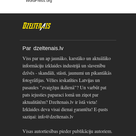
WordPress.org
Par dzeltenais.lv
Viss par un ap jaunāko, karstāko un aktuālāko
informāciju izklaides industrijā un slavenību
dzīvēs - skandāli, stāsti, jaunumi un pikantākās
fotogrāfijas. Vēlies ieskatīties Latvijas un
pasaules "zvaigžņu ikdienā"? Un varbūt pat
pats iejusties paparaci lomā un ziņot par
aktualitātēm? Dzeltenais.lv ir īstā vieta!
Izklaides deva visai dienai garantēta! E-pasts
saziņai: info@dzeltenais.lv
Visas autortiesības pieder publikāciju autoriem.