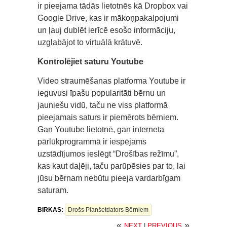
ir pieejama tādās lietotnēs kā Dropbox vai
Google Drive, kas ir mākoņpakalpojumi
un ļauj dublēt ierīcē esošo informāciju,
uzglabājot to virtuālā krātuvē.
Kontrolējiet saturu Youtube
Video straumēšanas platforma Youtube ir
ieguvusi īpašu popularitāti bērnu un
jauniešu vidū, taču ne viss platformā
pieejamais saturs ir piemērots bērniem.
Gan Youtube lietotnē, gan interneta
pārlūkprogrammā ir iespējams
uzstādījumos ieslēgt “Drošības režīmu”,
kas kaut daļēji, taču parūpēsies par to, lai
jūsu bērnam nebūtu pieeja vardarbīgam
saturam.
BIRKAS:
Drošs Planšetdators Bērniem
«
»
NEXT
|
PREVIOUS