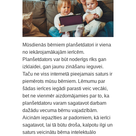
Mūsdienās bērniem planšetdatori ir viena
no iekārojamākajām ierīcēm.
Planšetdators var būt noderīgs rīks gan
izklaidei, gan jaunu zināšanu ieguvei.
Taču ne viss internetā pieejamais saturs ir
piemērots mūsu bērniem. Lēmumu par
šādas ierīces iegādi parasti veic vecāki,
bet ne vienmēr aizdomājamies par to, ka
planšetdatoru varam sagatavot darbam
dažādu vecuma bērnu vajadzībām.
Aicinām iepazīties ar padomiem, kā ierīci
sagatavot, lai tā būtu droša, kalpotu ilgi un
saturs veicinātu bērna intelektuālo