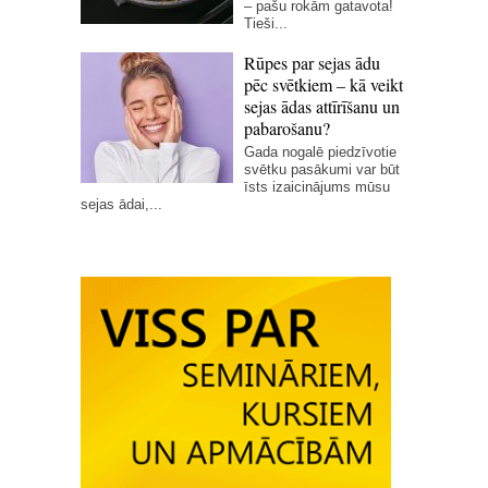
– pašu rokām gatavota!
Tieši...
Rūpes par sejas ādu
pēc svētkiem – kā veikt
sejas ādas attīrīšanu un
pabarošanu?
Gada nogalē piedzīvotie
svētku pasākumi var būt
īsts izaicinājums mūsu
sejas ādai,...