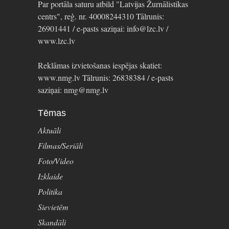
Par portāla saturu atbild "Latvijas Žurnālistikas
centrs", reģ. nr. 40008244310 Tālrunis:
26901441 / e-pasts saziņai: info@lzc.lv /
www.lzc.lv
Reklāmas izvietošanas iespējas skatiet:
www.nmg.lv Tālrunis: 26838384 / e-pasts
saziņai: nmg@nmg.lv
Tēmas
Aktuāli
Filmas/Seriāli
Foto/Video
Izklaide
Politika
Sievietēm
Skandāli