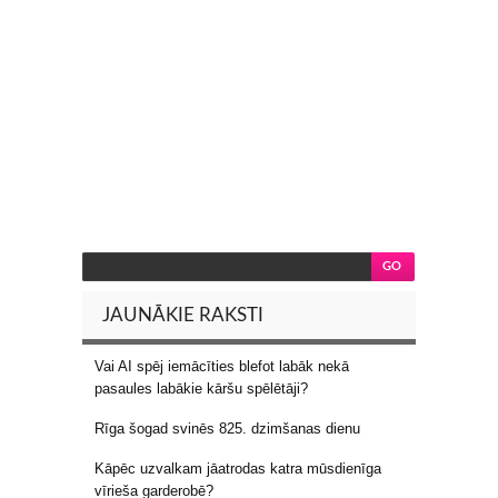
JAUNĀKIE RAKSTI
Vai AI spēj iemācīties blefot labāk nekā
pasaules labākie kāršu spēlētāji?
Rīga šogad svinēs 825. dzimšanas dienu
Kāpēc uzvalkam jāatrodas katra mūsdienīga
vīrieša garderobē?