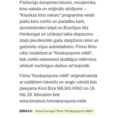
Pārlaicīgs dumpinieciskums, novatoriska
kino valoda un oriģināls vēstījums –
“Klasikas kino vakaru” programma veido
plašu kino norišu un parādību karti,
aizsniedzoties telpā no Brazīlijas līdz
Honkongai un izlūkojot laika diapazonu
starp piecdesmito gadu starpžanru kino un
gadsimtu mijas autordarbiem. Pirmo filmu
ciklu noslēdzot ar “Noskaņojums mīlēt”,
tiek cerēts iedvesmot skatītājus mīlēt kino
vēsturē nozīmīgus darbus arī turpmāk.
Filma “Noskaņojums mīlēt” oriģinālvalodā
ar subtitriem latviešu un angļu valodā būs
pieejama Kino Bize MĀJAS KINO no 19.
līdz 28. februārim šeit:
www.kinobize.lv/noskanojums-milet
BIRKAS:
Vona Karvaja Filma “Noskaņojums Mīlēt”