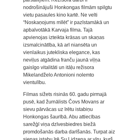
nodrošinājuši Honkongas filmām spilgtu
vietu pasaules kino kartē. Ne velti
“Noskaņojums mīlēt” ir pazīstamākā un
apbalvotākā Karvaja filma. Tajā
apvienojas izteikta krāsas un skaņas
izsmalcinātība, kā arī niansēta un
vienlaikus jutekliska elegance, kas
neviļus atgādina franču jaunā viļņa
gaisīgo vitalitāti un itāļu režisora
Mikelandželo Antonioni nolemto
vientulību.
Filmas sižets risinās 60. gadu pirmajā
pusē, kad žurnālists Čovs Movans ar
sievu pārvācas uz īrētu istabiņu
Honkongas šaurībā. Abu attiecības
sarežģī viņa dzīvesbiedres biežā
promdošanās darba darīšanās. Turpat aiz
sienas istabu īrē Su Lidzena ar vīru, kurš