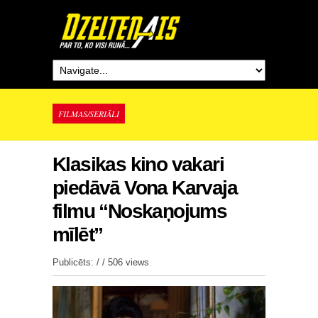
FILMAS/SERIĀLI
Klasikas kino vakari
piedāvā Vona Karvaja
filmu “Noskaņojums
mīlēt”
Publicēts: / /
506 views