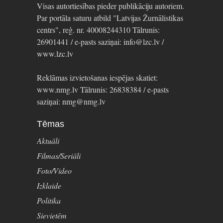
Visas autortiesības pieder publikāciju autoriem.
Par portāla saturu atbild "Latvijas Žurnālistikas
centrs", reģ. nr. 40008244310 Tālrunis:
26901441 / e-pasts saziņai: info@lzc.lv /
www.lzc.lv
Reklāmas izvietošanas iespējas skatiet:
www.nmg.lv Tālrunis: 26838384 / e-pasts
saziņai: nmg@nmg.lv
Tēmas
Aktuāli
Filmas/Seriāli
Foto/Video
Izklaide
Politika
Sievietēm