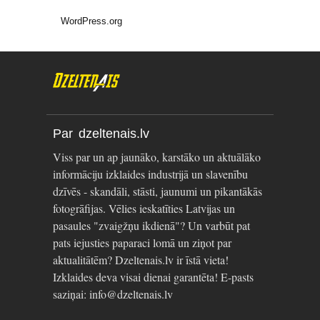
WordPress.org
Par dzeltenais.lv
Viss par un ap jaunāko, karstāko un aktuālāko
informāciju izklaides industrijā un slavenību
dzīvēs - skandāli, stāsti, jaunumi un pikantākās
fotogrāfijas. Vēlies ieskatīties Latvijas un
pasaules "zvaigžņu ikdienā"? Un varbūt pat
pats iejusties paparaci lomā un ziņot par
aktualitātēm? Dzeltenais.lv ir īstā vieta!
Izklaides deva visai dienai garantēta! E-pasts
saziņai: info@dzeltenais.lv