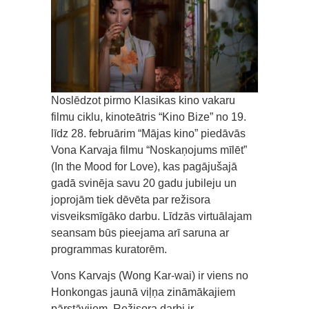
Noslēdzot pirmo Klasikas kino vakaru
filmu ciklu, kinoteātris “Kino Bize” no 19.
līdz 28. februārim “Mājas kino” piedāvās
Vona Karvaja filmu “Noskaņojums mīlēt”
(In the Mood for Love), kas pagājušajā
gadā svinēja savu 20 gadu jubileju un
joprojām tiek dēvēta par režisora
visveiksmīgāko darbu. Līdzās virtuālajam
seansam būs pieejama arī saruna ar
programmas kuratorēm.
Vons Karvajs (Wong Kar-wai) ir viens no
Honkongas jaunā viļņa zināmākajiem
pārstāvjiem. Režisora darbi ir