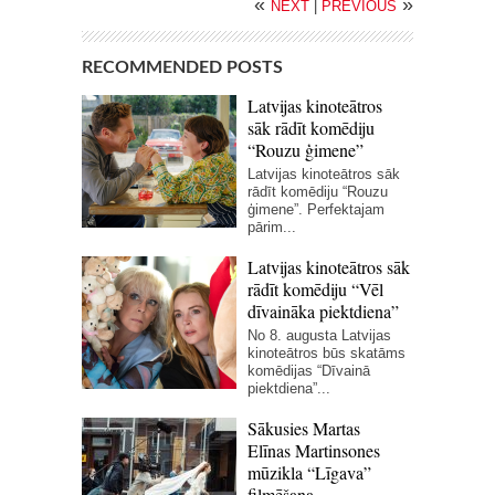
«
»
NEXT
|
PREVIOUS
RECOMMENDED POSTS
Latvijas kinoteātros
sāk rādīt komēdiju
“Rouzu ģimene”
Latvijas kinoteātros sāk
rādīt komēdiju “Rouzu
ģimene”. Perfektajam
pārim...
Latvijas kinoteātros sāk
rādīt komēdiju “Vēl
dīvaināka piektdiena”
No 8. augusta Latvijas
kinoteātros būs skatāms
komēdijas “Dīvainā
piektdiena”...
Sākusies Martas
Elīnas Martinsones
mūzikla “Līgava”
filmēšana