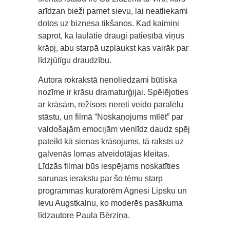
arīdzan bieži pamet sievu, lai neatliekami
dotos uz biznesa tikšanos. Kad kaimiņi
saprot, ka laulātie draugi patiesībā viņus
krāpj, abu starpā uzplaukst kas vairāk par
līdzjūtīgu draudzību.
Autora rokrakstā nenoliedzami būtiska
nozīme ir krāsu dramaturģijai. Spēlējoties
ar krāsām, režisors nereti veido paralēlu
stāstu, un filmā “Noskaņojums mīlēt” par
valdošajām emocijām vienlīdz daudz spēj
pateikt kā sienas krāsojums, tā raksts uz
galvenās lomas atveidotājas kleitas.
Līdzās filmai būs iespējams noskatīties
sarunas ierakstu par šo tēmu starp
programmas kuratorēm Agnesi Lipsku un
Ievu Augstkalnu, ko moderēs pasākuma
līdzautore Paula Bērziņa.