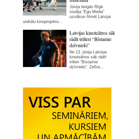
Jūnija beigās Rīgā
studija “Ego Media”
uzsākusi filmēt Latvijai
unikālu kinoprojektu...
Latvijas kinoteātros sāk
rādīt trilleri “Bīstamie
dzīvnieki”
No 13. jūnija Latvijas
kinoteātros sāk rādīt
trilleri “Bīstamie
dzīvnieki”. Zefīra...