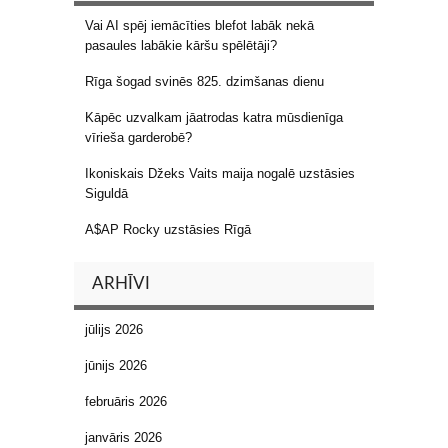
Vai AI spēj iemācīties blefot labāk nekā
pasaules labākie kāršu spēlētāji?
Rīga šogad svinēs 825. dzimšanas dienu
Kāpēc uzvalkam jāatrodas katra mūsdienīga
vīrieša garderobē?
Ikoniskais Džeks Vaits maija nogalē uzstāsies
Siguldā
A$AP Rocky uzstāsies Rīgā
ARHĪVI
jūlijs 2026
jūnijs 2026
februāris 2026
janvāris 2026