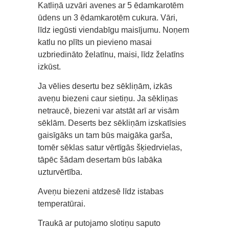
Katliņā uzvāri avenes ar 5 ēdamkarotēm
ūdens un 3 ēdamkarotēm cukura. Vāri,
līdz iegūsti viendabīgu maisījumu. Noņem
katlu no plīts un pievieno masai
uzbriedināto želatīnu, maisi, līdz želatīns
izkūst.
Ja vēlies desertu bez sēkliņām, izkās
aveņu biezeni caur sietiņu. Ja sēkliņas
netraucē, biezeni var atstāt arī ar visām
sēklām. Deserts bez sēkliņām izskatīsies
gaisīgāks un tam būs maigāka garša,
tomēr sēklas satur vērtīgās šķiedrvielas,
tāpēc šādam desertam būs labāka
uzturvērtība.
Aveņu biezeni atdzesē līdz istabas
temperatūrai.
Traukā ar putojamo slotiņu saputo