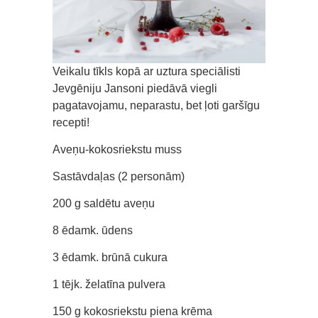
Veikalu tīkls kopā ar uztura speciālisti
Jevgēniju Jansoni piedāvā viegli
pagatavojamu, neparastu, bet ļoti garšīgu
recepti!
Aveņu-kokosriekstu muss
Sastāvdaļas (2 personām)
200 g saldētu aveņu
8 ēdamk. ūdens
3 ēdamk. brūnā cukura
1 tējk. želatīna pulvera
150 g kokosriekstu piena krēma