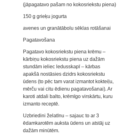
(jāpagatavo pašam no kokosriekstu piena)
150 g grieķu jogurta
avenes un granātābolu sēklas rotāšanai
Pagatavošana
Pagatavo kokosriekstu piena krēmu –
kārbiņu kokosriekstu piena uz dažām
stundām ieliec ledusskapī – kārbas
apakšā nostāsies dzidrs kokosriekstu
ūdens (to pēc tam varat izmantot kokteiļu,
mērču vai citu ēdienu pagatavošanai). Ar
karoti atdali balto, krēmīgo virskārtu, kuru
izmanto receptē.
Uzbriedini želatīnu – sajauc to ar 3
ēdamkarotēm auksta ūdens un atstāj uz
dažām minūtēm.