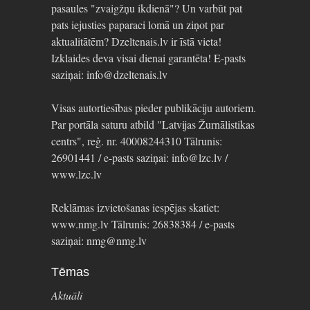
pasaules "zvaigžņu ikdienā"? Un varbūt pat
pats iejusties paparaci lomā un ziņot par
aktualitātēm? Dzeltenais.lv ir īstā vieta!
Izklaides deva visai dienai garantēta! E-pasts
saziņai: info@dzeltenais.lv
Visas autortiesības pieder publikāciju autoriem.
Par portāla saturu atbild "Latvijas Žurnālistikas
centrs", reģ. nr. 40008244310 Tālrunis:
26901441 / e-pasts saziņai: info@lzc.lv /
www.lzc.lv
Reklāmas izvietošanas iespējas skatiet:
www.nmg.lv Tālrunis: 26838384 / e-pasts
saziņai: nmg@nmg.lv
Tēmas
Aktuāli