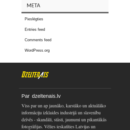
META
Pieslēgties
Entries feed
Comments feed
WordPress.org
Par dzeltenais.lv
Viss par un ap jaunāko, karstāko un aktuālāko
informāciju izklaides industrijā un slavenību
dzīvēs - skandāli, stāsti, jaunumi un pikantākās
fotogrāfijas. Vēlies ieskatīties Latvijas un