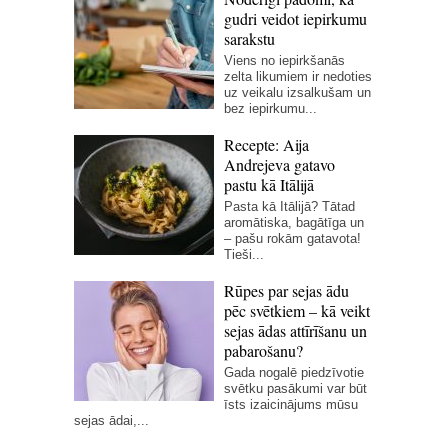
gudri veidot iepirkumu
sarakstu
Viens no iepirkšanās
zelta likumiem ir nedoties
uz veikalu izsalkušam un
bez iepirkumu...
Recepte: Aija
Andrejeva gatavo
pastu kā Itālijā
Pasta kā Itālijā? Tātad
aromātiska, bagātīga un
– pašu rokām gatavota!
Tieši...
Rūpes par sejas ādu
pēc svētkiem – kā veikt
sejas ādas attīrīšanu un
pabarošanu?
Gada nogalē piedzīvotie
svētku pasākumi var būt
īsts izaicinājums mūsu
sejas ādai,...