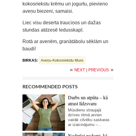
kokosriekstu krēmu un jogurtu, pievieno
aveņu biezeni, samaisi.
Liec visu deserta trauciņos un dažas
stundas atdzesē ledusskapī.
Rotā ar avenēm, granātābolu sēklām un
baudi!
BIRKAS:
Aveņu-Kokosriekstu Muss
«
»
NEXT
|
PREVIOUS
RECOMMENDED POSTS
Darbs un atpūta – kā
atrast līdzsvaru
Mūsdienu straujajā
dzīves ritmā arvien
vairāk cilvēku saskaras
ar izaicinājumu –...
Noderīgi padomi, kā