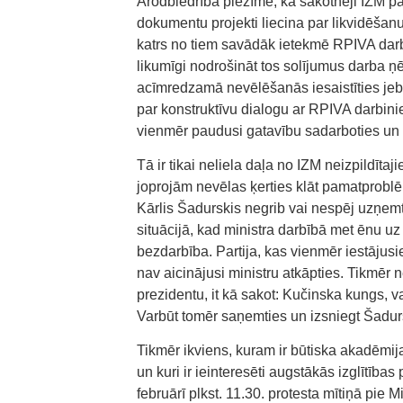
Arodbiedrība piezīmē, ka sākotnēji IZM pa
dokumentu projekti liecina par likvidēšanu. 
katrs no tiem savādāk ietekmē RPIVA darb
likumīgi nodrošināt tos solījumus darba ņē
acīmredzamā nevēlēšanās iesaistīties jebkā
par konstruktīvu dialogu ar RPIVA darbini
vienmēr paudusi gatavību sadarboties un ai
Tā ir tikai neliela daļa no IZM neizpildīta
joprojām nevēlas ķerties klāt pamatproblēm
Kārlis Šadurskis negrib vai nespēj uzņemti
situācijā, kad ministra darbībā met ēnu uz
bezdarbība. Partija, kas vienmēr iestājusie
nav aicinājusi ministru atkāpties. Tikmēr 
prezidentu, it kā sakot: Kučinska kungs, var
Varbūt tomēr saņemties un izsniegt Šadur
Tikmēr ikviens, kuram ir būtiska akadēmija
un kuri ir ieinteresēti augstākās izglītība
februārī plkst. 11.30. protesta mītiņā pie M