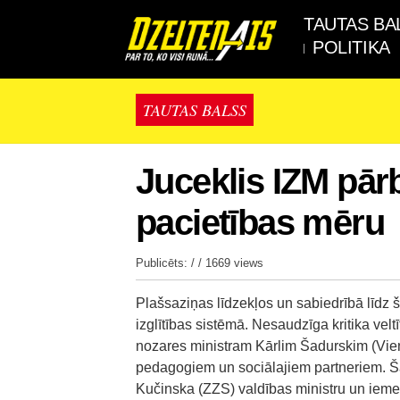
TAUTAS BA
POLITIKA
TAUTAS BALSS
Juceklis IZM pā
pacietības mēru
Publicēts: / /
1669 views
Plašsaziņas līdzekļos un sabiedrībā līd
izglītības sistēmā. Nesaudzīga kritika velt
nozares ministram Kārlim Šadurskim (Vieno
pedagogiem un sociālajiem partneriem. 
Kučinska (ZZS) valdības ministru un iemes