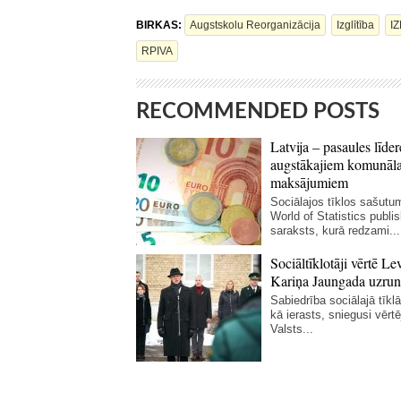
BIRKAS:
Augstskolu Reorganizācija
Izglītība
I
RPIVA
RECOMMENDED POSTS
Latvija – pasaules līder
augstākajiem komunāl
maksājumiem
Sociālajos tīklos sašutum
World of Statistics publi
saraksts, kurā redzami...
Sociāltīklotāji vērtē Le
Kariņa Jaungada uzrun
Sabiedrība sociālajā tīklā 
kā ierasts, sniegusi vērt
Valsts...