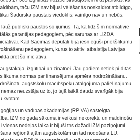
aldībām, taču IZM nav bijusi vēlēšanās noskaidrot atbildīgo,
, tikai Šadurska paustais viedoklis: vainīgo nav un nebūs.
 lauž publiski paustos solījumus. Tā, kā līdz šim normatīvie
ciālās garantijas pedagogiem, pēc sarunas ar LIZDA
niciatīvai. Kad Saeimas deputāti bija iesnieguši priekšlikumu
drošināšanu pedagogiem, kurus to aktīvi atbalstīja Latvijas
lda pret šo iniciatīvu.
gstākajai izglītībai un zinātnei. Jau gadiem netiek pildītas
as likuma normas par finansējuma apmēra nodrošināšanu.
 nodrošinātu augstskolu mācībspēku atalgojuma palielinājumu
nemaz neuzstāja uz to, jo tajā laikā daudz svarīgāk bija
tu kvotām.
dagoģijas un vadības akadēmijas (RPIVA) sasteigtā
rzība. IZM no gada sākuma ir veikusi nekorektu un maldinošu
vienas nedēļas laikā ir bijuši trīs dažādi IZM paziņojumi
odošana reģionālajām augstskolām un tad nodošana LU.