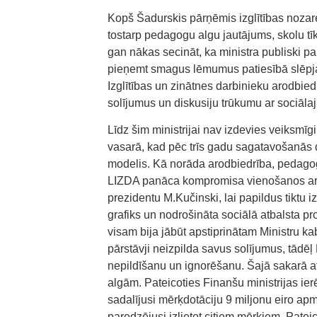
Kopš Šadurskis pārņēmis izglītības nozare
tostarp pedagogu algu jautājums, skolu tī
gan nākas secināt, ka ministra publiski p
pieņemt smagus lēmumus patiesībā slēpja
Izglītības un zinātnes darbinieku arodbied
solījumus un diskusiju trūkumu ar sociāla
Līdz šim ministrijai nav izdevies veiksmīgi
vasarā, kad pēc trīs gadu sagatavošanās 
modelis. Kā norāda arodbiedrība, pedagog
LIZDA panāca kompromisa vienošanos ar iz
prezidentu M.Kučinski, lai papildus tikt
grafiks un nodrošināta sociālā atbalsta
visam bija jābūt apstiprinātam Ministru 
pārstāvji neizpilda savus solījumus, tādē
nepildīšanu un ignorēšanu. Šajā sakarā 
algām. Pateicoties Finanšu ministrijas ier
sadalījusi mērķdotāciju 9 miljonu eiro apm
paredzējusi izlietot citiem mērķiem. Patei