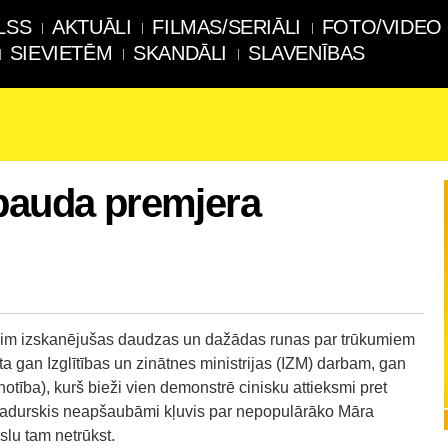
LSS
AKTUĀLI
FILMAS/SERIĀLI
FOTO/VIDEO
SIEVIETĒM
SKANDĀLI
SLAVENĪBAS
rbauda premjera
z šim izskanējušas daudzas un dažādas runas par trūkumiem
īta gan Izglītības un zinātnes ministrijas (IZM) darbam, gan
tība), kurš bieži vien demonstrē cinisku attieksmi pret
Šadurskis neapšaubāmi kļuvis par nepopulārāko Māra
lu tam netrūkst.