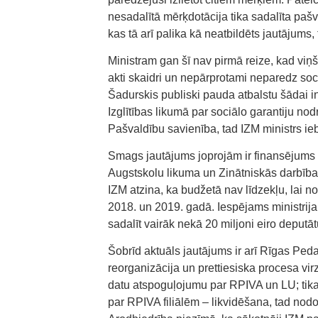
nesadalītā mērķdotācija tika sadalīta pašv
kas tā arī palika kā neatbildēts jautājums
Ministram gan šī nav pirmā reize, kad viņš
akti skaidri un nepārprotami neparedz so
Šadurskis publiski pauda atbalstu šādai i
Izglītības likumā par sociālo garantiju no
Pašvaldību savienība, tad IZM ministrs iebi
Smags jautājums joprojām ir finansējums au
Augstskolu likuma un Zinātniskās darbīb
IZM atzina, ka budžetā nav līdzekļu, lai
2018. un 2019. gadā. Iespējams ministrija 
sadalīt vairāk nekā 20 miljoni eiro deputā
Šobrīd aktuāls jautājums ir arī Rīgas Pe
reorganizācija un prettiesiska procesa vi
datu atspoguļojumu par RPIVA un LU; tikai 
par RPIVA filiālēm – likvidēšana, tad n