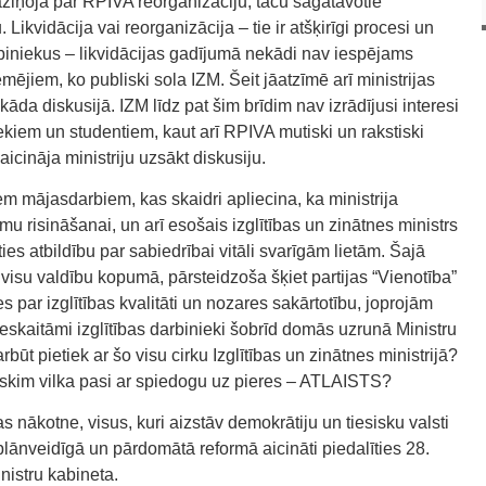
ziņoja par RPIVA reorganizāciju, taču sagatavotie
Likvidācija vai reorganizācija – tie ir atšķirīgi procesi un
iniekus – likvidācijas gadījumā nekādi nav iespējams
mējiem, ko publiski sola IZM. Šeit jāatzīmē arī ministrijas
da diskusijā. IZM līdz pat šim brīdim nav izrādījusi interesi
ekiem un studentiem, kaut arī RPIVA mutiski un rakstiski
cināja ministriju uzsākt diskusiju.
jiem mājasdarbiem, kas skaidri apliecina, ka ministrija
u risināšanai, un arī esošais izglītības un zinātnes ministrs
es atbildību par sabiedrībai vitāli svarīgām lietām. Šajā
 visu valdību kopumā, pārsteidzoša šķiet partijas “Vienotība”
s par izglītības kvalitāti un nozares sakārtotību, joprojām
neskaitāmi izglītības darbinieki šobrīd domās uzrunā Ministru
būt pietiek ar šo visu cirku Izglītības un zinātnes ministrijā?
skim vilka pasi ar spiedogu uz pieres – ATLAISTS?
s nākotne, visus, kuri aizstāv demokrātiju un tiesisku valsti
s plānveidīgā un pārdomātā reformā aicināti piedalīties 28.
inistru kabineta.