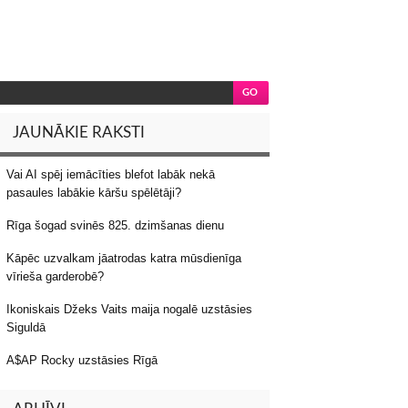
JAUNĀKIE RAKSTI
Vai AI spēj iemācīties blefot labāk nekā
pasaules labākie kāršu spēlētāji?
Rīga šogad svinēs 825. dzimšanas dienu
Kāpēc uzvalkam jāatrodas katra mūsdienīga
vīrieša garderobē?
Ikoniskais Džeks Vaits maija nogalē uzstāsies
Siguldā
A$AP Rocky uzstāsies Rīgā