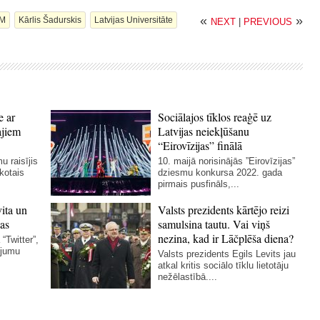
«
»
ZM
Kārlis Šadurskis
Latvijas Universitāte
NEXT
|
PREVIOUS
e ar
Sociālajos tīklos reaģē uz
ajiem
Latvijas neiekļūšanu
“Eirovīzijas” finālā
u raisījis
10. maijā norisinājās ”Eirovīzijas”
skotais
dziesmu konkursa 2022. gada
pirmais pusfināls,...
vita un
Valsts prezidents kārtējo reizi
as
samulsina tautu. Vai viņš
nezina, kad ir Lāčplēša diena?
“Twitter”,
ējumu
Valsts prezidents Egils Levits jau
atkal kritis sociālo tīklu lietotāju
nežēlastībā....