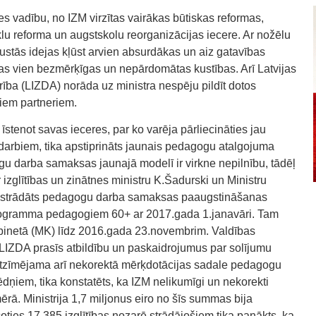
s vadību, no IZM virzītas vairākas būtiskas reformas,
klu reforma un augstskolu reorganizācijas iecere. Ar nožēlu
austās idejas kļūst arvien absurdākas un aiz gatavības
s vien bezmērķīgas un nepārdomātas kustības. Arī Latvijas
rība (LIZDA) norāda uz ministra nespēju pildīt dotos
jiem partneriem.
 īstenot savas ieceres, par ko varēja pārliecināties jau
darbiem, tika apstiprināts jaunais pedagogu atalgojuma
u darba samaksas jaunajā modelī ir virkne nepilnību, tādēļ
glītības un zinātnes ministru K.Šadurski un Ministru
u izstrādāts pedagogu darba samaksas paaugstināšanas
 programma pedagogiem 60+ ar 2017.gada 1.janavāri. Tam
kabinetā (MK) līdz 2016.gada 23.novembrim. Valdības
ļ LIZDA prasīs atbildību un paskaidrojumus par solījumu
atzīmējama arī nekorektā mērķdotācijas sadale pedagogu
ēdņiem, tika konstatēts, ka IZM nelikumīgi un nekorekti
ērā. Ministrija 1,7 miljonus eiro no šīs summas bija
coties 17 385 izglītības nozarē strādājošiem tika panākts, ka