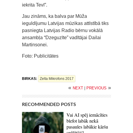
iekrita Tevī”.
Jau zināms, ka balva par Mūža
ieguldījumu Latvijas mūzikas attīstībā tiks
pasniegta Latvijas Radio bērnu vokālā
ansambļa “Dzeguzīte” vadītājai Dailai
Martinsonei.
Foto: Publicitātes
BIRKAS:
Zelta Mikrofons 2017
«
»
NEXT
|
PREVIOUS
RECOMMENDED POSTS
Vai AI spēj iemācīties
blefot labāk nekā
pasaules labākie kāršu
spēlētāji?