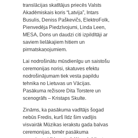
translācijas skatītājus priecēs Valsts
Akadēmiskais koris “Latvija”, Intars
Busulis, Deniss Paškevičs, ElektroFolk,
Pienvedēja Piedzīvojumi, Linda Leen,
MESA, Dons un daudzi citi izpildītāji ar
saviem lielākajiem hitiem un
pirmatskaņojumiem.
Lai nodrošinātu mūsdienīgu un saistošu
ceremonijas norisi, skatuves efektu
nodrošinājumam tiek vesta papildu
tehnika no Lietuvas un Vācijas.
Pasākuma režisore Dita Torstere un
scenogrāfs – Kristaps Skulte.
Zināms, ka pasākuma vadītājs šogad
nebūs Fredis, kurš līdz šim vadījis
visvairāk Mūzikas ierakstu gada balvas
ceremonijas, tomēr pasākuma