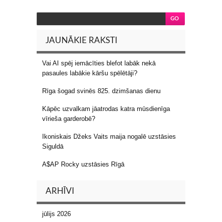
JAUNĀKIE RAKSTI
Vai AI spēj iemācīties blefot labāk nekā
pasaules labākie kāršu spēlētāji?
Rīga šogad svinēs 825. dzimšanas dienu
Kāpēc uzvalkam jāatrodas katra mūsdienīga
vīrieša garderobē?
Ikoniskais Džeks Vaits maija nogalē uzstāsies
Siguldā
A$AP Rocky uzstāsies Rīgā
ARHĪVI
jūlijs 2026