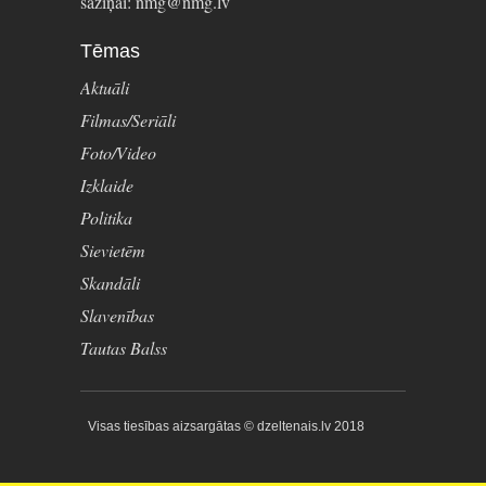
saziņai: nmg@nmg.lv
Tēmas
Aktuāli
Filmas/Seriāli
Foto/Video
Izklaide
Politika
Sievietēm
Skandāli
Slavenības
Tautas Balss
Visas tiesības aizsargātas © dzeltenais.lv 2018