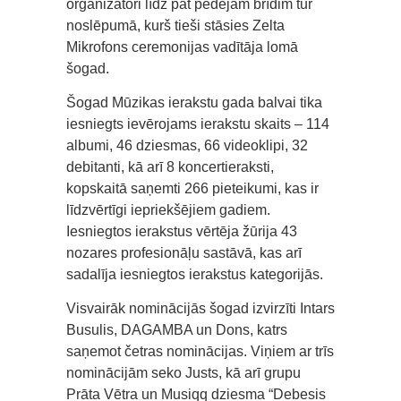
organizatori līdz pat pēdējam brīdim tur
noslēpumā, kurš tieši stāsies Zelta
Mikrofons ceremonijas vadītāja lomā
šogad.
Šogad Mūzikas ierakstu gada balvai tika
iesniegts ievērojams ierakstu skaits – 114
albumi, 46 dziesmas, 66 videoklipi, 32
debitanti, kā arī 8 koncertieraksti,
kopskaitā saņemti 266 pieteikumi, kas ir
līdzvērtīgi iepriekšējiem gadiem.
Iesniegtos ierakstus vērtēja žūrija 43
nozares profesionāļu sastāvā, kas arī
sadalīja iesniegtos ierakstus kategorijās.
Visvairāk nominācijās šogad izvirzīti Intars
Busulis, DAGAMBA un Dons, katrs
saņemot četras nominācijas. Viņiem ar trīs
nominācijām seko Justs, kā arī grupu
Prāta Vētra un Musiqq dziesma “Debesis