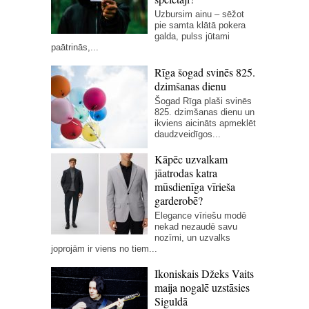
Uzbursim ainu – sēžot
pie samta klātā pokera
galda, pulss jūtami
paātrinās,...
Rīga šogad svinēs 825.
dzimšanas dienu
Šogad Rīga plaši svinēs
825. dzimšanas dienu un
ikviens aicināts apmeklēt
daudzveidīgos...
Kāpēc uzvalkam
jāatrodas katra
mūsdienīga vīrieša
garderobē?
Elegance vīriešu modē
nekad nezaudē savu
nozīmi, un uzvalks
joprojām ir viens no tiem...
Ikoniskais Džeks Vaits
maija nogalē uzstāsies
Siguldā