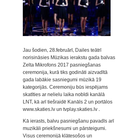
Jau šodien, 28.februārī, Dailes teātrī
norisināsies Mūzikas ierakstu gada balvas
Zelta Mikrofons 2017 pasniegšanas
ceremonija, kurā tiks godināti aizvadītā
gada labākie sasniegumi mūzikā 19
kategorijās. Ceremoniju būs iespējams
skatīties ar nelielu laika nobīdi kanālā
LNT, kā arī tiešraidē Kanāls 2 un portālos
www.skaties.lv un tvplay.skaties.lv .
Kā ierasts, balvu pasniegšanu pavadīs arī
muzikāli priekšnesumi un pārsteigumi.
Visus ceremonijā klātesošos un