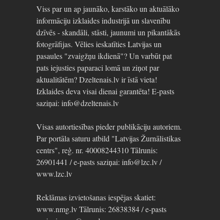
Viss par un ap jaunāko, karstāko un aktuālāko
informāciju izklaides industrijā un slavenību
dzīvēs - skandāli, stāsti, jaunumi un pikantākās
fotogrāfijas. Vēlies ieskatīties Latvijas un
pasaules "zvaigžņu ikdienā"? Un varbūt pat
pats iejusties paparaci lomā un ziņot par
aktualitātēm? Dzeltenais.lv ir īstā vieta!
Izklaides deva visai dienai garantēta! E-pasts
saziņai: info@dzeltenais.lv
Visas autortiesības pieder publikāciju autoriem.
Par portāla saturu atbild "Latvijas Žurnālistikas
centrs", reģ. nr. 40008244310 Tālrunis:
26901441 / e-pasts saziņai: info@lzc.lv /
www.lzc.lv
Reklāmas izvietošanas iespējas skatiet:
www.nmg.lv Tālrunis: 26838384 / e-pasts