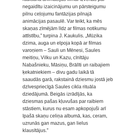
negaidītu izaicinājumu un pārsteigumu
pilnu ceļojumu fantāzijas pilnajā
animācijas pasaulē. Var teikt, ka mēs
skaņas zīmējām līdz ar filmas notikumu
attīstību,” turpina J. Kaukulis. „Mūzika
dzima, auga un elpoja kopā ar filmas
varoņiem – Sauli un Mēnesi, Saules
meitiņu, Vilku un Kazu, cīnītāju
Nabašnieku, Māsiņu, Brālīti un raibajiem
ķekatniekiem – divu gadu laikā tā
saaudās garā, rakstainā dziesmu jostā jeb
dzīvespriecīgā Saules cikla rituāla
dziedājumā. Beigās izrādījās, ka
dziesmas pašas kļuvušas par raibiem
stāstiem, kurus nu esam apkopojuši arī
īpašā skaņu celiņa albumā, kas, ceram,
uzrunās gan mazus, gan lielus
klausītājus.”