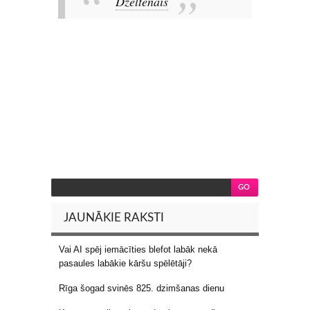
Dzeltenais
JAUNĀKIE RAKSTI
Vai AI spēj iemācīties blefot labāk nekā
pasaules labākie kāršu spēlētāji?
Rīga šogad svinēs 825. dzimšanas dienu