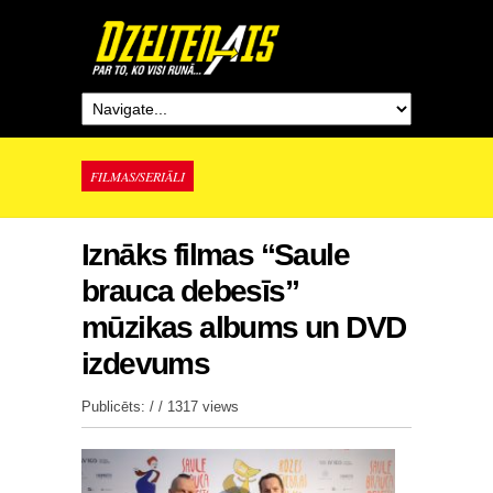
FILMAS/SERIĀLI
Iznāks filmas “Saule
brauca debesīs”
mūzikas albums un DVD
izdevums
Publicēts: / /
1317 views