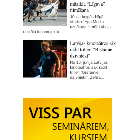
mūzikla “Līgava”
filmēšana
Jūnija beigās Rīgā
studija “Ego Media”
uzsākusi filmēt Latvijai
unikālu kinoprojektu...
Latvijas kinoteātros sāk
rādīt trilleri “Bīstamie
dzīvnieki”
No 13. jūnija Latvijas
kinoteātros sāk rādīt
trilleri “Bīstamie
dzīvnieki”. Zefīra...