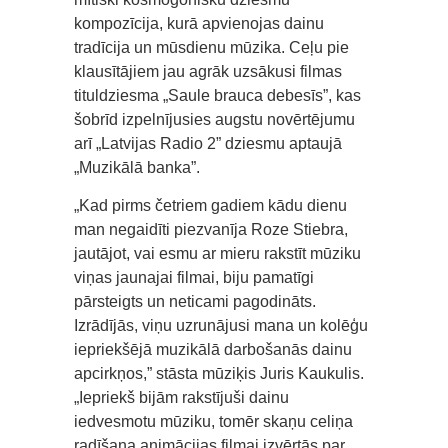
kompozīcija, kurā apvienojas dainu
tradīcija un mūsdienu mūzika. Ceļu pie
klausītājiem jau agrāk uzsākusi filmas
tituldziesma „Saule brauca debesīs”, kas
šobrīd izpelnījusies augstu novērtējumu
arī „Latvijas Radio 2” dziesmu aptaujā
„Muzikālā banka”.
„Kad pirms četriem gadiem kādu dienu
man negaidīti piezvanīja Roze Stiebra,
jautājot, vai esmu ar mieru rakstīt mūziku
viņas jaunajai filmai, biju pamatīgi
pārsteigts un neticami pagodināts.
Izrādījās, viņu uzrunājusi mana un kolēģu
iepriekšējā muzikālā darbošanās dainu
apcirkņos,” stāsta mūziķis Juris Kaukulis.
„Iepriekš bijām rakstījuši dainu
iedvesmotu mūziku, tomēr skaņu celiņa
radīšana animācijas filmai izvērtās par