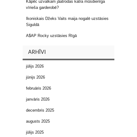
Kāpēc uzvalkam jāatrodas katra mūsdienīga
vīrieša garderobē?
Ikoniskais Džeks Vaits maija nogalē uzstāsies
Siguldā
A$AP Rocky uzstāsies Rīgā
ARHĪVI
jūlijs 2026
jūnijs 2026
februāris 2026
janvāris 2026
decembris 2025
augusts 2025
jūlijs 2025