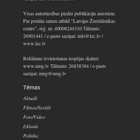
Visas autortiesības pieder publikāciju autoriem.
Par portāla saturu atbild "Latvijas Žurnālistikas
centrs", reģ. nr. 40008244310 Tālrunis:
26901441 / e-pasts saziņai: info@lzc.lv /
www.lzc.lv
Reklāmas izvietošanas iespējas skatiet:
www.nmg.lv Tālrunis: 26838384 / e-pasts
saziņai: nmg@nmg.lv
Tēmas
Aktuāli
Filmas/Seriāli
Foto/Video
Izklaide
Politika