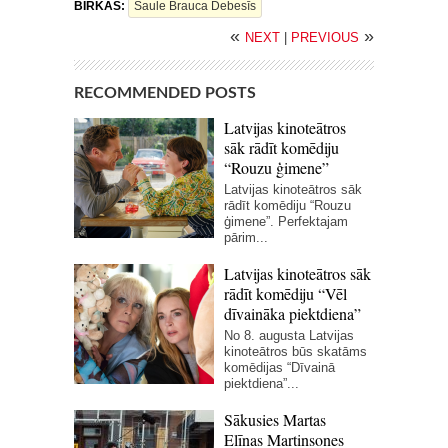
BIRKAS:
Saule Brauca Debesīs
«
»
NEXT
|
PREVIOUS
RECOMMENDED POSTS
Latvijas kinoteātros
sāk rādīt komēdiju
“Rouzu ģimene”
Latvijas kinoteātros sāk
rādīt komēdiju “Rouzu
ģimene”. Perfektajam
pārim...
Latvijas kinoteātros sāk
rādīt komēdiju “Vēl
dīvaināka piektdiena”
No 8. augusta Latvijas
kinoteātros būs skatāms
komēdijas “Dīvainā
piektdiena”...
Sākusies Martas
Elīnas Martinsones