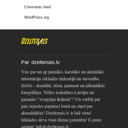
Comments feed
WordPress.org
Par dzeltenais.lv
Viss par un ap jaunāko, karstāko un aktuālāko
informāciju izklaides industrijā un slavenību
dzīvēs - skandāli, stāsti, jaunumi un pikantākās
fotogrāfijas. Vēlies ieskatīties Latvijas un
pasaules "zvaigžņu ikdienā"? Un varbūt pat
pats iejusties paparaci lomā un ziņot par
aktualitātēm? Dzeltenais.lv ir īstā vieta!
Izklaides deva visai dienai garantēta! E-pasts
saziņai: info@dzeltenais.lv