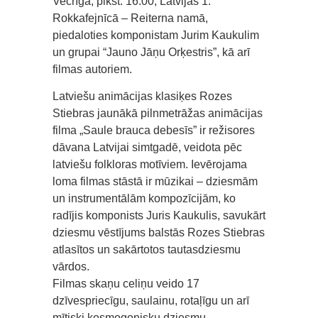
Vecrīgā, plkst. 16.00, Latvijas 1.
Rokkafejnīcā – Reiterna namā,
piedaloties komponistam Jurim Kaukulim
un grupai “Jauno Jāņu Orķestris”, kā arī
filmas autoriem.
Latviešu animācijas klasiķes Rozes
Stiebras jaunākā pilnmetrāžas animācijas
filma „Saule brauca debesīs” ir režisores
dāvana Latvijai simtgadē, veidota pēc
latviešu folkloras motīviem. Ievērojama
loma filmas stāstā ir mūzikai – dziesmām
un instrumentālām kompozīcijām, ko
radījis komponists Juris Kaukulis, savukārt
dziesmu vēstījums balstās Rozes Stiebras
atlasītos un sakārtotos tautasdziesmu
vārdos.
Filmas skaņu celiņu veido 17
dzīvespriecīgu, saulainu, rotaļīgu un arī
mītiski kosmogonisku dziesmu