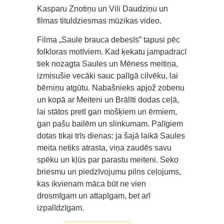
Kasparu Znotiņu un Vili Daudziņu un
filmas tituldziesmas mūzikas video.
Filma „Saule brauca debesīs” tapusi pēc
folkloras motīviem. Kad ķekatu jampadracī
tiek nozagta Saules un Mēness meitiņa,
izmisušie vecāki sauc palīgā cilvēku, lai
bērniņu atgūtu. Nabašnieks apjož zobenu
un kopā ar Meiteni un Brālīti dodas ceļā,
lai stātos pretī gan mošķiem un ērmiem,
gan pašu bailēm un slinkumam. Palīgiem
dotas tikai trīs dienas: ja šajā laikā Saules
meita netiks atrasta, viņa zaudēs savu
spēku un kļūs par parastu meiteni. Seko
briesmu un piedzīvojumu pilns ceļojums,
kas ikvienam māca būt ne vien
drosmīgam un attapīgam, bet arī
izpalīdzīgam.