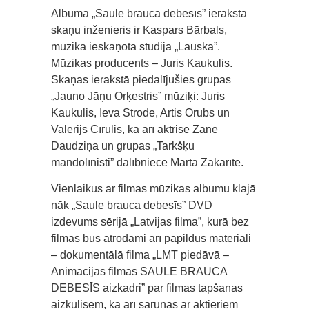
Albuma „Saule brauca debesīs” ieraksta
skaņu inženieris ir Kaspars Bārbals,
mūzika ieskaņota studijā „Lauska”.
Mūzikas producents – Juris Kaukulis.
Skaņas ierakstā piedalījušies grupas
„Jauno Jāņu Orķestris” mūziķi: Juris
Kaukulis, Ieva Strode, Artis Orubs un
Valērijs Cīrulis, kā arī aktrise Zane
Daudziņa un grupas „Tarkšķu
mandolīnisti” dalībniece Marta Zakarīte.
Vienlaikus ar filmas mūzikas albumu klajā
nāk „Saule brauca debesīs” DVD
izdevums sērijā „Latvijas filma”, kurā bez
filmas būs atrodami arī papildus materiāli
– dokumentālā filma „LMT piedāvā –
Animācijas filmas SAULE BRAUCA
DEBESĪS aizkadri” par filmas tapšanas
aizkulisēm, kā arī sarunas ar aktieriem