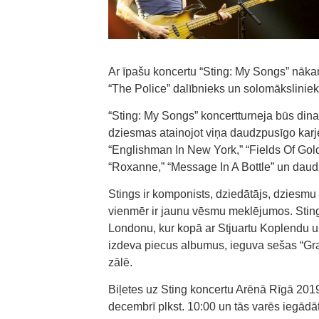
Ar īpašu koncertu “Sting: My Songs” nāk
“The Police” dalībnieks un solomākslinieks
“Sting: My Songs” koncertturneja būs din
dziesmas atainojot viņa daudzpusīgo karj
“Englishman In New York,” “Fields Of Gold
“Roxanne,” “Message In A Bottle” un daudz
Stings ir komponists, dziedātājs, dziesmu 
vienmēr ir jaunu vēsmu meklējumos. Sting
Londonu, kur kopā ar Stjuartu Koplendu 
izdeva piecus albumus, ieguva sešas “Gr
zālē.
Biļetes uz Sting koncertu Arēnā Rīgā 201
decembrī plkst. 10:00 un tās varēs iegādā