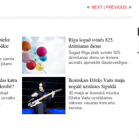
«
»
NEXT
|
PREVIOUS
blefot
Rīga šogad svinēs 825.
bākie
dzimšanas dienu
Šogad Rīga plaši svinēs 825.
dzimšanas dienu un ikviens
ie samta
aicināts apmeklēt daudzveidīgos...
 jūtami
das katra
Ikoniskais Džeks Vaits maija
derobē?
nogalē uzstāsies Siguldā
nekad
30.maijā ar ikoniskā mūziķa
 uzvalks
Džeka Vaita uzstāšanos
..
sāksies vasaras koncertu
sezona...