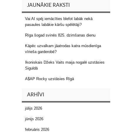
JAUNĀKIE RAKSTI
Vai AI spēj iemācīties blefot labāk nekā
pasaules labākie kāršu spēlētāji?
Rīga šogad svinēs 825. dzimšanas dienu
Kāpēc uzvalkam jāatrodas katra mūsdienīga
vīrieša garderobē?
Ikoniskais Džeks Vaits maija nogalē uzstāsies
Siguldā
A$AP Rocky uzstāsies Rīgā
ARHĪVI
jūlijs 2026
jūnijs 2026
februāris 2026