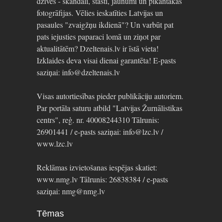
dzīvēs - skandāli, stāsti, jaunumi un pikantākās
fotogrāfijas. Vēlies ieskatīties Latvijas un
pasaules "zvaigžņu ikdienā"? Un varbūt pat
pats iejusties paparaci lomā un ziņot par
aktualitātēm? Dzeltenais.lv ir īstā vieta!
Izklaides deva visai dienai garantēta! E-pasts
saziņai: info@dzeltenais.lv
Visas autortiesības pieder publikāciju autoriem.
Par portāla saturu atbild "Latvijas Žurnālistikas
centrs", reģ. nr. 40008244310 Tālrunis:
26901441 / e-pasts saziņai: info@lzc.lv /
www.lzc.lv
Reklāmas izvietošanas iespējas skatiet:
www.nmg.lv Tālrunis: 26838384 / e-pasts
saziņai: nmg@nmg.lv
Tēmas