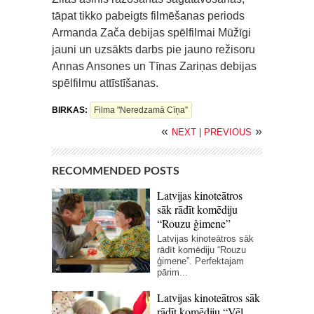
tāpat tikko pabeigts filmēšanas periods
Armanda Zača debijas spēlfilmai Mūžīgi
jauni un uzsākts darbs pie jauno režisoru
Annas Ansones un Tīnas Zariņas debijas
spēlfilmu attīstīšanas.
BIRKAS:
Filma "Neredzamā Cīņa”
«
»
NEXT
|
PREVIOUS
RECOMMENDED POSTS
Latvijas kinoteātros
sāk rādīt komēdiju
“Rouzu ģimene”
Latvijas kinoteātros sāk
rādīt komēdiju “Rouzu
ģimene”. Perfektajam
pārim...
Latvijas kinoteātros sāk
rādīt komēdiju “Vēl