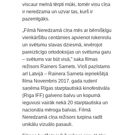
viscaur melnā tērpti mūki, tomēr viņu cīņa
ir neredzama un uzvar tas, kurš ir
pazemīgāks.
„Filmā Neredzamā cīņa mēs ar bērnišķīgu
vienkāršību centāmies apvienot rokenrolu
un svētumu slavas dziesmā, ievērojot
pareizticīgo ortodoksijas un svētuma garu
– svētums var būt visā,” saka filmas
režisors Rainers Sarnets. Viņš pazīstams
arī Latvijā – Rainera Sarneta iepriekšējā
filma Novembris 2017. gada rudenī
saņēma Rīgas starptautiskā kinofestivāla
(Riga IFF) galveno balvu un kopumā
ieguvusi vairāk nekā 20 starptautiska un
nacionāla mēroga balvas. Filmā
Neredzamā cīņa režisors turpina radīt
unikālu vizuālo pasauli.