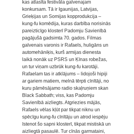
kas atlasīta festivāla galvenajam
konkursam. Tā ir Igaunijas, Latvijas,
Grieķijas un Somijas kopprodukcija –
kung-fu komēdija, kuras darbība norisinās
pareizticīgo klosterī Padomju Savienībā
pagājušā gadsimta 70. gados. Filmas
galvenais varonis ir Rafaels, huligāns un
automehāniķis, kurš armijas dienesta
laikā nonāk uz PSRS un Ķīnas robežas,
un tur viņam uzbrūk kung-fu karotāji.
Rafaelam tas ir atklājums – lidojoši hipiji
ar gariem matiem, melnā tērpti cīnītāji, no
kuru pārnēsājamo radio skaļruņiem skan
Black Sabbath; viss, kas Padomju
Savienībā aizliegts. Atgriezies mājās,
Rafaels vēlas kļūt par tikpat niknu un
spēcīgu kung-fu cīnītāju un atrod iespēju
īstenot šo sapni klosterī, tikpat mistiskā un
aizliegtā pasaulē. Tur cīnās garmataini,