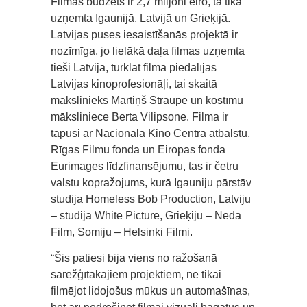
Filmas budžets ir 2,7 miljoni eiro, tā tika
uzņemta Igaunijā, Latvijā un Grieķijā.
Latvijas puses iesaistīšanās projektā ir
nozīmīga, jo lielākā daļa filmas uzņemta
tieši Latvijā, turklāt filmā piedalījās
Latvijas kinoprofesionāļi, tai skaitā
mākslinieks Mārtiņš Straupe un kostīmu
māksliniece Berta Vilipsone. Filma ir
tapusi ar Nacionālā Kino Centra atbalstu,
Rīgas Filmu fonda un Eiropas fonda
Eurimages līdzfinansējumu, tas ir četru
valstu kopražojums, kurā Igauniju pārstāv
studija Homeless Bob Production, Latviju
– studija White Picture, Grieķiju – Neda
Film, Somiju – Helsinki Filmi.
“Šis patiesi bija viens no ražošanā
sarežģītākajiem projektiem, ne tikai
filmējot lidojošus mūkus un automašīnas,