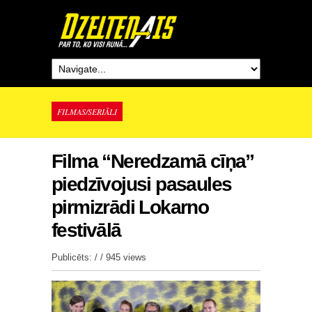
FILMAS/SERIĀLI
Filma “Neredzamā cīņa”
piedzīvojusi pasaules
pirmizrādi Lokarno
festivālā
Publicēts: / /
945 views