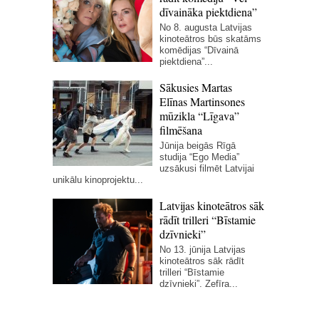
dīvaināka piektdiena”
No 8. augusta Latvijas
kinoteātros būs skatāms
komēdijas “Dīvainā
piektdiena”...
Sākusies Martas
Elīnas Martinsones
mūzikla “Līgava”
filmēšana
Jūnija beigās Rīgā
studija “Ego Media”
uzsākusi filmēt Latvijai
unikālu kinoprojektu...
Latvijas kinoteātros sāk
rādīt trilleri “Bīstamie
dzīvnieki”
No 13. jūnija Latvijas
kinoteātros sāk rādīt
trilleri “Bīstamie
dzīvnieki”. Zefīra...