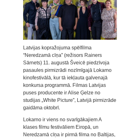
Latvijas kopražojuma spēlfilma
“Neredzamā cīņa” (režisors Rainers
Sārnets) 11. augustā Šveicē piedzīvoja
pasaules pirmizrādi nozīmīgajā Lokarno
kinofestivālā, kur tā iekļauta galvenajā
konkursa programmā. Filmas Latvijas
puses producente ir Alise Ģelze no
studijas „White Picture”, Latvijā pirmizrāde
gaidāma oktobrī.
Lokarno ir viens no svarīgākajiem A
klases filmu festivāliem Eiropā, un
Neredzamā cīņa ir pirmā filma no Baltijas,