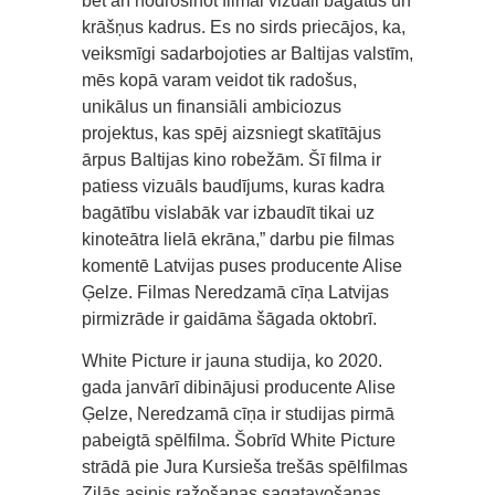
bet arī nodrošinot filmai vizuāli bagātus un
krāšņus kadrus. Es no sirds priecājos, ka,
veiksmīgi sadarbojoties ar Baltijas valstīm,
mēs kopā varam veidot tik radošus,
unikālus un finansiāli ambiciozus
projektus, kas spēj aizsniegt skatītājus
ārpus Baltijas kino robežām. Šī filma ir
patiess vizuāls baudījums, kuras kadra
bagātību vislabāk var izbaudīt tikai uz
kinoteātra lielā ekrāna,” darbu pie filmas
komentē Latvijas puses producente Alise
Ģelze. Filmas Neredzamā cīņa Latvijas
pirmizrāde ir gaidāma šāgada oktobrī.
White Picture ir jauna studija, ko 2020.
gada janvārī dibinājusi producente Alise
Ģelze, Neredzamā cīņa ir studijas pirmā
pabeigtā spēlfilma. Šobrīd White Picture
strādā pie Jura Kursieša trešās spēlfilmas
Zilās asinis ražošanas sagatavošanas,