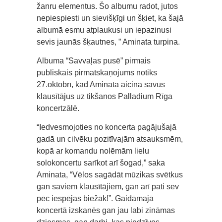
žanru elementus. Šo albumu radot, jutos
nepiespiesti un sievišķīgi un šķiet, ka šajā
albumā esmu atplaukusi un iepazinusi
sevis jaunās šķautnes, ” Aminata turpina.
Albuma “Savvaļas pusē” pirmais
publiskais pirmatskaņojums notiks
27.oktobrī, kad Aminata aicina savus
klausītājus uz tikšanos Palladium Rīga
koncertzālē.
“Iedvesmojoties no koncerta pagājušajā
gadā un cilvēku pozitīvajām atsauksmēm,
kopā ar komandu nolēmām lielu
solokoncertu sarīkot arī šogad,” saka
Aminata, “Vēlos sagādāt mūzikas svētkus
gan saviem klausītājiem, gan arī pati sev
pēc iespējas biežāk!”. Gaidāmajā
koncertā izskanēs gan jau labi zināmas