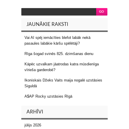
JAUNĀKIE RAKSTI
Vai AI spēj iemācīties blefot labāk nekā
pasaules labākie kāršu spēlētāji?
Rīga šogad svinēs 825. dzimšanas dienu
Kāpēc uzvalkam jāatrodas katra mūsdienīga
vīrieša garderobē?
Ikoniskais Džeks Vaits maija nogalē uzstāsies
Siguldā
A$AP Rocky uzstāsies Rīgā
ARHĪVI
jūlijs 2026