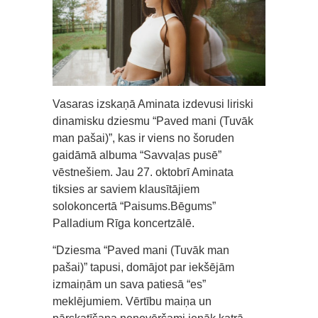
Vasaras izskaņā Aminata izdevusi liriski
dinamisku dziesmu “Paved mani (Tuvāk
man pašai)”, kas ir viens no šoruden
gaidāmā albuma “Savvaļas pusē”
vēstnešiem. Jau 27. oktobrī Aminata
tiksies ar saviem klausītājiem
solokoncertā “Paisums.Bēgums”
Palladium Rīga koncertzālē.
“Dziesma “Paved mani (Tuvāk man
pašai)” tapusi, domājot par iekšējām
izmaiņām un sava patiesā “es”
meklējumiem. Vērtību maiņa un