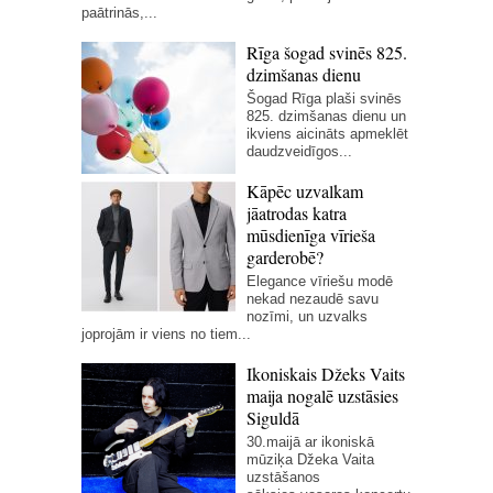
paātrinās,...
Rīga šogad svinēs 825.
dzimšanas dienu
Šogad Rīga plaši svinēs
825. dzimšanas dienu un
ikviens aicināts apmeklēt
daudzveidīgos...
Kāpēc uzvalkam
jāatrodas katra
mūsdienīga vīrieša
garderobē?
Elegance vīriešu modē
nekad nezaudē savu
nozīmi, un uzvalks
joprojām ir viens no tiem...
Ikoniskais Džeks Vaits
maija nogalē uzstāsies
Siguldā
30.maijā ar ikoniskā
mūziķa Džeka Vaita
uzstāšanos