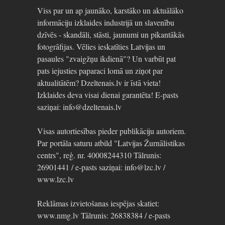
Viss par un ap jaunāko, karstāko un aktuālāko
informāciju izklaides industrijā un slavenību
dzīvēs - skandāli, stāsti, jaunumi un pikantākās
fotogrāfijas. Vēlies ieskatīties Latvijas un
pasaules "zvaigžņu ikdienā"? Un varbūt pat
pats iejusties paparaci lomā un ziņot par
aktualitātēm? Dzeltenais.lv ir īstā vieta!
Izklaides deva visai dienai garantēta! E-pasts
saziņai: info@dzeltenais.lv
Visas autortiesības pieder publikāciju autoriem.
Par portāla saturu atbild "Latvijas Žurnālistikas
centrs", reģ. nr. 40008244310 Tālrunis:
26901441 / e-pasts saziņai: info@lzc.lv /
www.lzc.lv
Reklāmas izvietošanas iespējas skatiet:
www.nmg.lv Tālrunis: 26838384 / e-pasts