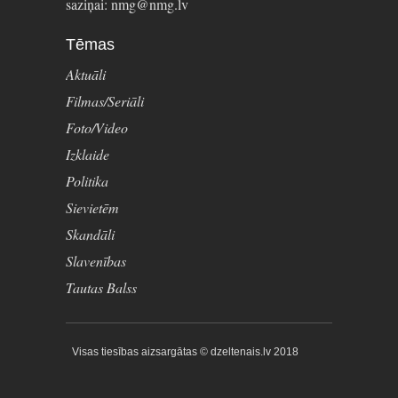
saziņai: nmg@nmg.lv
Tēmas
Aktuāli
Filmas/Seriāli
Foto/Video
Izklaide
Politika
Sievietēm
Skandāli
Slavenības
Tautas Balss
Visas tiesības aizsargātas © dzeltenais.lv 2018