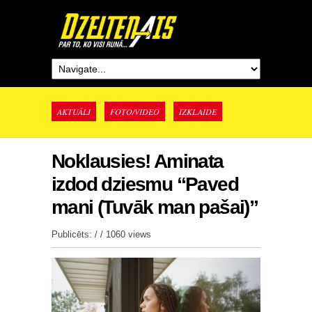
AKTUĀLI
FOTO/VIDEO
IZKLAIDE
Noklausies! Aminata
izdod dziesmu “Paved
mani (Tuvāk man pašai)”
Publicēts: / /
1060 views