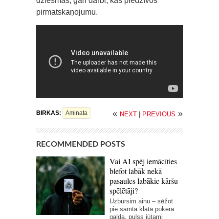
dziesmas, gan darbi, kas piedzīvos
pirmatskaņojumu.
«
»
BIRKAS:
Aminata
NEXT
|
PREVIOUS
RECOMMENDED POSTS
Vai AI spēj iemācīties
blefot labāk nekā
pasaules labākie kāršu
spēlētāji?
Uzbursim ainu – sēžot
pie samta klātā pokera
galda, pulss jūtami