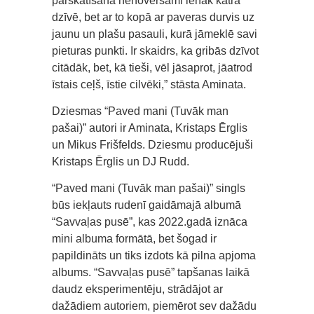
pārskatīšana nenovēršami ienāk katrā
dzīvē, bet ar to kopā ar paveras durvis uz
jaunu un plašu pasauli, kurā jāmeklē savi
pieturas punkti. Ir skaidrs, ka gribās dzīvot
citādāk, bet, kā tieši, vēl jāsaprot, jāatrod
īstais ceļš, īstie cilvēki,” stāsta Aminata.
Dziesmas “Paved mani (Tuvāk man
pašai)” autori ir Aminata, Kristaps Ērglis
un Mikus Frišfelds. Dziesmu producējuši
Kristaps Ērglis un DJ Rudd.
“Paved mani (Tuvāk man pašai)” singls
būs iekļauts rudenī gaidāmajā albumā
“Savvaļas pusē”, kas 2022.gadā iznāca
mini albuma formātā, bet šogad ir
papildināts un tiks izdots kā pilna apjoma
albums. “Savvaļas pusē” tapšanas laikā
daudz eksperimentēju, strādājot ar
dažādiem autoriem, piemērot sev dažādu