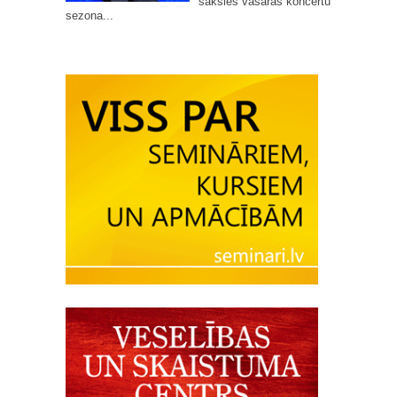
sāksies vasaras koncertu
sezona...