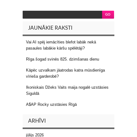
JAUNĀKIE RAKSTI
Vai AI spēj iemācīties blefot labāk nekā
pasaules labākie kāršu spēlētāji?
Rīga šogad svinēs 825. dzimšanas dienu
Kāpēc uzvalkam jāatrodas katra mūsdienīga
vīrieša garderobē?
Ikoniskais Džeks Vaits maija nogalē uzstāsies
Siguldā
A$AP Rocky uzstāsies Rīgā
ARHĪVI
jūlijs 2026