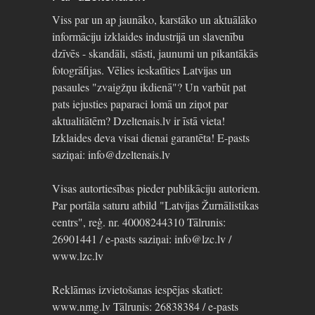
Viss par un ap jaunāko, karstāko un aktuālāko
informāciju izklaides industrijā un slavenību
dzīvēs - skandāli, stāsti, jaunumi un pikantākās
fotogrāfijas. Vēlies ieskatīties Latvijas un
pasaules "zvaigžņu ikdienā"? Un varbūt pat
pats iejusties paparaci lomā un ziņot par
aktualitātēm? Dzeltenais.lv ir īstā vieta!
Izklaides deva visai dienai garantēta! E-pasts
saziņai: info@dzeltenais.lv
Visas autortiesības pieder publikāciju autoriem.
Par portāla saturu atbild "Latvijas Žurnālistikas
centrs", reģ. nr. 40008244310 Tālrunis:
26901441 / e-pasts saziņai: info@lzc.lv /
www.lzc.lv
Reklāmas izvietošanas iespējas skatiet:
www.nmg.lv Tālrunis: 26838384 / e-pasts