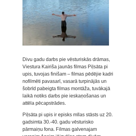
Divu gadu darbs pie vēsturiskās drāmas,
Viestura Kairiša jaunās filmas Piļsāta pi
upis, tuvojas finišam – filmas pēdējie kadri
nofilmēti pavasarī, vasarā turpinājās un
šobrīd pabeigta filmas montāža, tuvākajā
laikā notiks darbs pie ieskaņošanas un
attēla pēcapstrādes.
Piļsāta pi upis ir episks mīlas stāsts uz 20.
gadsimta 30.-40. gadu vēsturisko
pārmaiņu fona. Filmas galvenajam