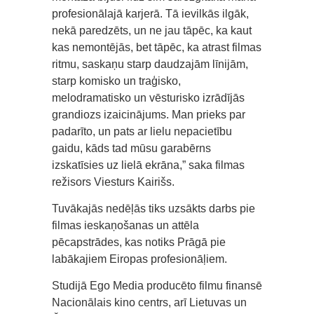
profesionālajā karjerā. Tā ievilkās ilgāk,
nekā paredzēts, un ne jau tāpēc, ka kaut
kas nemontējās, bet tāpēc, ka atrast filmas
ritmu, saskaņu starp daudzajām līnijām,
starp komisko un traģisko,
melodramatisko un vēsturisko izrādījās
grandiozs izaicinājums. Man prieks par
padarīto, un pats ar lielu nepacietību
gaidu, kāds tad mūsu garabērns
izskatīsies uz lielā ekrāna,” saka filmas
režisors Viesturs Kairišs.
Tuvākajās nedēļās tiks uzsākts darbs pie
filmas ieskaņošanas un attēla
pēcapstrādes, kas notiks Prāgā pie
labākajiem Eiropas profesionāļiem.
Studijā Ego Media producēto filmu finansē
Nacionālais kino centrs, arī Lietuvas un