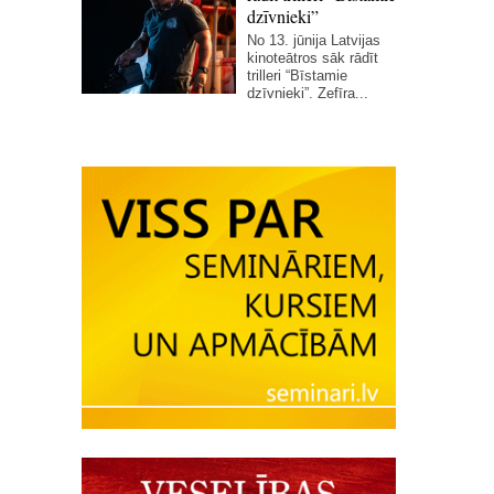
dzīvnieki”
No 13. jūnija Latvijas
kinoteātros sāk rādīt
trilleri “Bīstamie
dzīvnieki”. Zefīra...