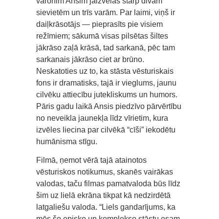
varonim Ansim jāizvēlas starp divām
sievietēm un trīs varām. Par laimi, viņš ir
daiļkrāsotājs — pieprasīts pie visiem
režīmiem; sākumā visas pilsētas šiltes
jākrāso zaļā krāsā, tad sarkanā, pēc tam
sarkanais jākrāso ciet ar brūno.
Neskatoties uz to, ka stāsta vēsturiskais
fons ir dramatisks, tajā ir vieglums, jaunu
cilvēku attiecību jutekliskums un humors.
Pāris gadu laikā Ansis piedzīvo pārvērtību
no neveikla jaunekļa līdz vīrietim, kura
izvēles liecina par cilvēkā “cīši” iekodētu
humānisma stīgu.
Filmā, ņemot vērā tajā atainotos
vēsturiskos notikumus, skanēs vairākas
valodas, taču filmas pamatvaloda būs līdz
šim uz lielā ekrāna tikpat kā nedzirdētā
latgaliešu valoda. “Liels gandarījums, ka
mēs šo episko un komplekso stāstu esam