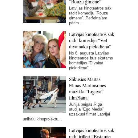
“Rouzu ģimene”
Latvijas kinoteātros sāk
rādīt komēdiju “Rouzu
ģimene”. Perfektajam
pārim...
Latvijas kinoteātros sāk
rādīt komēdiju “Vēl
dīvaināka piektdiena”
No 8. augusta Latvijas
kinoteātros būs skatāms
komēdijas “Dīvainā
piektdiena”...
Sākusies Martas
Elīnas Martinsones
mūzikla “Līgava”
filmēšana
Jūnija beigās Rīgā
studija “Ego Media”
uzsākusi filmēt Latvijai
unikālu kinoprojektu...
Latvijas kinoteātros sāk
rādīt trilleri “Bīstamie