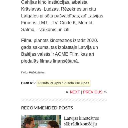
Čehijas kino institūcijas, atbalsta
Krāslavas, Ludzas, Rēzeknes un citu
Latgales pilsētu pašvaldības, arī Latvijas
Finieris, LMT, LTV, Circle K, Merrild,
Salmo, Tvaikonis un citi.
Filmu plānots kinoteātros izrādīt 2020.
gada sākumā, tās izplatītājs Latvijā un
Baltijas valstīs ir ACME Film, kas arī
piedalās filmas finansēšanā.
Foto: Publicitātes
BIRKAS:
Piļsāta Pi Upis / Pilsēta Pie Upes
«
»
NEXT
|
PREVIOUS
RECOMMENDED POSTS
Latvijas kinoteātros
sāk rādīt komēdiju