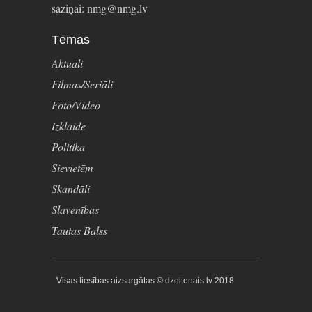
saziņai: nmg@nmg.lv
Tēmas
Aktuāli
Filmas/Seriāli
Foto/Video
Izklaide
Politika
Sievietēm
Skandāli
Slavenības
Tautas Balss
Visas tiesības aizsargātas © dzeltenais.lv 2018