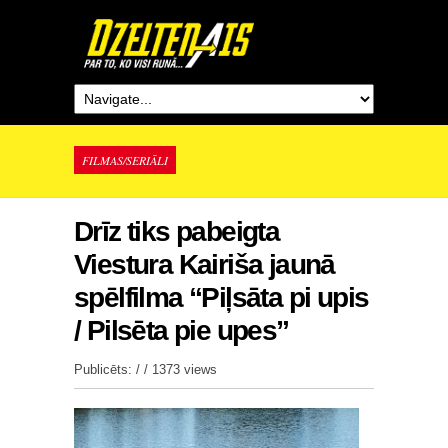
FILMAS/SERIĀLI
Drīz tiks pabeigta
Viestura Kairiša jaunā
spēlfilma “Piļsāta pi upis
/ Pilsēta pie upes”
Publicēts: / /
1373 views