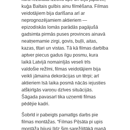
kuģa Baltais gulbis ainu filmēšana. Filmas
veidotājiem bija darīšana arī ar
neprognozējamiem aktieriem —
epizodiskās lomās parādās pagājušā
gadsimta pirmās puses provinces ainavā
neatņemamie zirgi, govis, buļli, aitas,
kazas, tītari un vistas. Tā kā filmas darbība
aptver piecus gadus ilgu posmu, kura
laikā Latvijā nomainījās veseli trīs
valdošie režīmi, filmas veidotājiem bija
veikli jāmaina dekorācijas un tērpi; arī
aktieriem īsā laika posmā nācās iejusties
atšķirīgās varoņu dzīves situācijās.
Šāgada pavasarī tika uzņemti filmas
pēdējie kadri.
Šobrīd ir pabeigts pamatīgs darbs pie
filmas montāžas. “Filmas Piļsāta pi upis
montāža bijusi līdz šim sarežģītākā manā