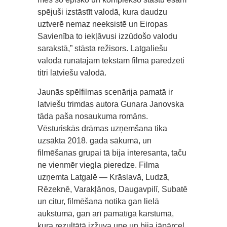
spējuši izstāstīt valodā, kura daudzu
uztverē nemaz neeksistē un Eiropas
Savienība to iekļāvusi izzūdošo valodu
sarakstā,” stāsta režisors. Latgaliešu
valodā runātajam tekstam filmā paredzēti
titri latviešu valodā.
Jaunās spēlfilmas scenārija pamatā ir
latviešu trimdas autora Gunara Janovska
tāda paša nosaukuma romāns.
Vēsturiskās drāmas uzņemšana tika
uzsākta 2018. gada sākumā, un
filmēšanas grupai tā bija interesanta, taču
ne vienmēr viegla pieredze. Filma
uzņemta Latgalē — Krāslavā, Ludzā,
Rēzeknē, Varakļānos, Daugavpilī, Subatē
un citur, filmēšana notika gan lielā
aukstumā, gan arī pamatīgā karstumā,
kura rezultātā izžuva upe un bija jāpārceļ