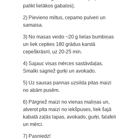
palikt lielākos gabalos).
2) Pievieno miltus, cepamo pulveri un
samaisa.
3) No masas veido ~20 g lielas bumbiņas
un liek cepties 180 grādus karstā
cepeškrāsnī, uz 20-25 min.
4) Sajauc visas mērces sastāvdaļas.
Smalki sagriež gurķi un avokado.
5) Uz sausas pannas uzsilda pitas maizi
no abām pusēm.
6) Pārgriež maizi no vienas maliņas un,
atverot pīta maizi no iekšpuses, liek šajā
kabatā zaļās lapas, avokado, gurķi, falafeli
un mērci.
7) Pasniedz!