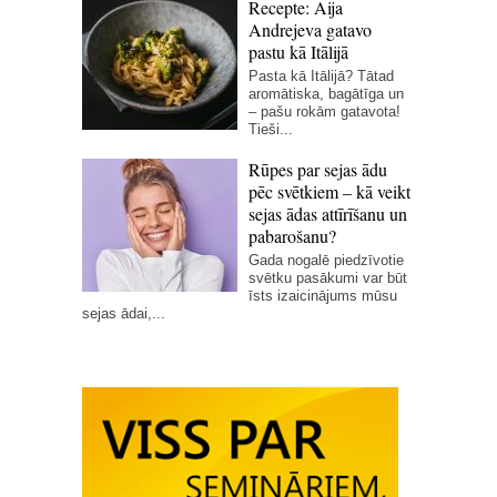
Recepte: Aija
Andrejeva gatavo
pastu kā Itālijā
Pasta kā Itālijā? Tātad
aromātiska, bagātīga un
– pašu rokām gatavota!
Tieši...
Rūpes par sejas ādu
pēc svētkiem – kā veikt
sejas ādas attīrīšanu un
pabarošanu?
Gada nogalē piedzīvotie
svētku pasākumi var būt
īsts izaicinājums mūsu
sejas ādai,...