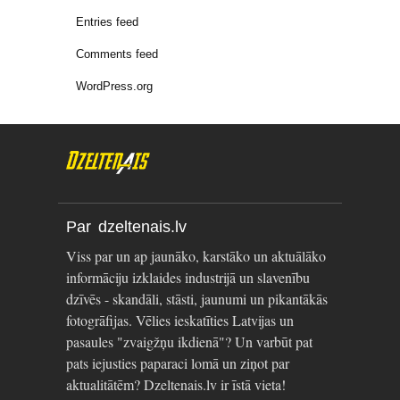
Entries feed
Comments feed
WordPress.org
Par dzeltenais.lv
Viss par un ap jaunāko, karstāko un aktuālāko
informāciju izklaides industrijā un slavenību
dzīvēs - skandāli, stāsti, jaunumi un pikantākās
fotogrāfijas. Vēlies ieskatīties Latvijas un
pasaules "zvaigžņu ikdienā"? Un varbūt pat
pats iejusties paparaci lomā un ziņot par
aktualitātēm? Dzeltenais.lv ir īstā vieta!