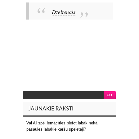
Dzeltenais
JAUNĀKIE RAKSTI
Vai AI spēj iemācīties blefot labāk nekā
pasaules labākie kāršu spēlētāji?