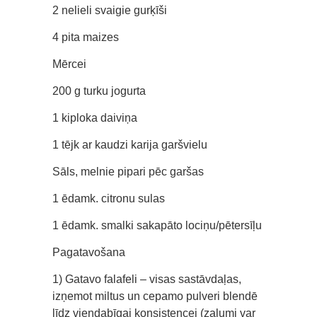
2 nelieli svaigie gurķīši
4 pita maizes
Mērcei
200 g turku jogurta
1 kiploka daiviņa
1 tējk ar kaudzi karija garšvielu
Sāls, melnie pipari pēc garšas
1 ēdamk. citronu sulas
1 ēdamk. smalki sakapāto lociņu/pētersīļu
Pagatavošana
1) Gatavo falafeli – visas sastāvdaļas,
izņemot miltus un cepamo pulveri blendē
līdz viendabīgai konsistencei (zaļumi var