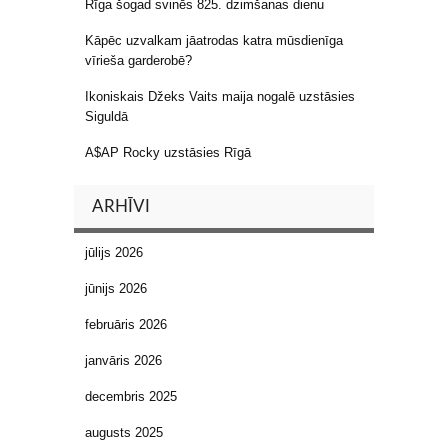
Rīga šogad svinēs 825. dzimšanas dienu
Kāpēc uzvalkam jāatrodas katra mūsdienīga
vīrieša garderobē?
Ikoniskais Džeks Vaits maija nogalē uzstāsies
Siguldā
A$AP Rocky uzstāsies Rīgā
ARHĪVI
jūlijs 2026
jūnijs 2026
februāris 2026
janvāris 2026
decembris 2025
augusts 2025