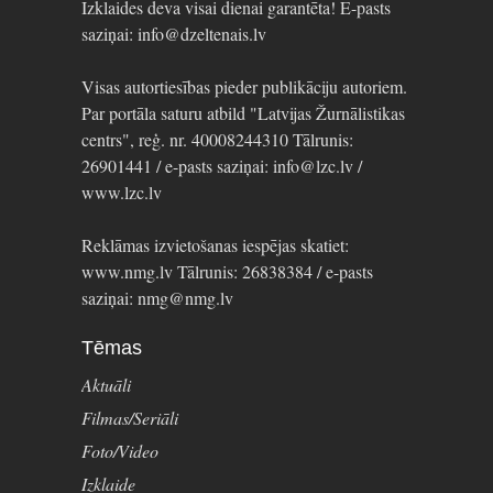
Izklaides deva visai dienai garantēta! E-pasts
saziņai: info@dzeltenais.lv
Visas autortiesības pieder publikāciju autoriem.
Par portāla saturu atbild "Latvijas Žurnālistikas
centrs", reģ. nr. 40008244310 Tālrunis:
26901441 / e-pasts saziņai: info@lzc.lv /
www.lzc.lv
Reklāmas izvietošanas iespējas skatiet:
www.nmg.lv Tālrunis: 26838384 / e-pasts
saziņai: nmg@nmg.lv
Tēmas
Aktuāli
Filmas/Seriāli
Foto/Video
Izklaide