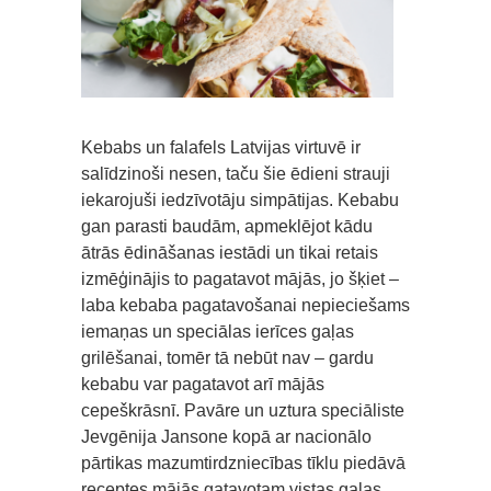
Kebabs un falafels Latvijas virtuvē ir
salīdzinoši nesen, taču šie ēdieni strauji
iekarojuši iedzīvotāju simpātijas. Kebabu
gan parasti baudām, apmeklējot kādu
ātrās ēdināšanas iestādi un tikai retais
izmēģinājis to pagatavot mājās, jo šķiet –
laba kebaba pagatavošanai nepieciešams
iemaņas un speciālas ierīces gaļas
grilēšanai, tomēr tā nebūt nav – gardu
kebabu var pagatavot arī mājās
cepeškrāsnī. Pavāre un uztura speciāliste
Jevgēnija Jansone kopā ar nacionālo
pārtikas mazumtirdzniecības tīklu piedāvā
receptes mājās gatavotam vistas gaļas