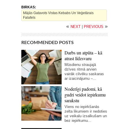
BIRKAS:
Mājās Gatavots Vistas Kebabs Un Veģetārais
Falafels
«
»
NEXT
|
PREVIOUS
RECOMMENDED POSTS
Darbs un atpūta – kā
atrast līdzsvaru
Mūsdienu straujajā
dzīves ritmā arvien
vairāk cilvēku saskaras
ar izaicinājumu –...
Noderīgi padomi, kā
gudri veidot iepirkumu
sarakstu
Viens no iepirkšanās
zelta likumiem ir nedoties
uz veikalu izsalkušam un
bez iepirkumu...