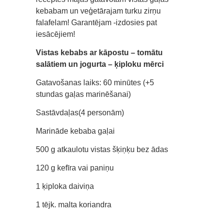
kebabam un veģetārajam turku zirņu
falafelam! Garantējam -izdosies pat
iesācējiem!
Vistas kebabs ar kāpostu – tomātu
salātiem un jogurta – ķiploku mērci
Gatavošanas laiks: 60 minūtes (+5
stundas gaļas marinēšanai)
Sastāvdaļas(4 personām)
Marināde kebaba gaļai
500 g atkaulotu vistas šķiņķu bez ādas
120 g kefīra vai paniņu
1 ķiploka daiviņa
1 tējk. malta koriandra