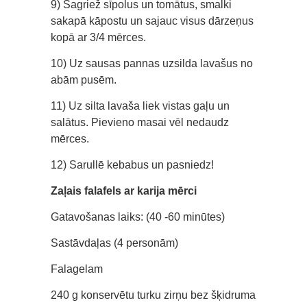
9) Sagriež sīpolus un tomātus, smalki
sakapā kāpostu un sajauc visus dārzeņus
kopā ar 3/4 mērces.
10) Uz sausas pannas uzsilda lavašus no
abām pusēm.
11) Uz silta lavaša liek vistas gaļu un
salātus. Pievieno masai vēl nedaudz
mērces.
12) Sarullē kebabus un pasniedz!
Zaļais falafels ar karija mērci
Gatavošanas laiks: (40 -60 minūtes)
Sastāvdaļas (4 personām)
Falagelam
240 g konservētu turku zirņu bez šķidruma