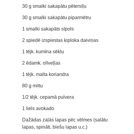
30 g smalki sakapātu pētersīļu
30 g smalki sakapātu piparmētru
1 smalki sakapāts sīpols
2 spiedē izspiestas ķiploka daiviņas
1 tējk. kumīna sēklu
2 ēdamk. olīveļļas
1 tējk. malta koriandra
80 g miltu
1/2 tējk. cepamā pulvera
1 liels avokado
Dažādas zaļās lapas pēc vēlmes (salātu
lapas, spināti, biešu lapas u.c.)