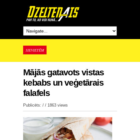
SIEVIETĒM
Mājās gatavots vistas
kebabs un veģetārais
falafels
Publicēts: / /
1863 views