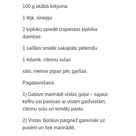
100 g skābā krējuma
1 tējk. sinepju
2 ķiploku spiedē izspiestas ķiploka
daiviņas
1 saišķis smalki sakapātu pētersīļu
1 ēdamk. citronu sulas
sāls, melnie pipari pēc garšas
Pagatavošana
1) Gatavo marinādi vistas gaļai – sajauc
kefīru vai paniņas ar visām garšvielām,
citronu sulu un tomātu pastu.
2) Vistas šķiņķus pārgriež gareniski uz
pusēm un liek marinādē.