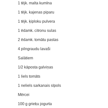
1 tējk. malta kumīna
1 tējk. kajenas piparu
1 tējk. ķiploku pulvera
1 ēdamk. citronu sulas
2 ēdamk. tomātu pastas
4 pilngraudu lavaši
Salātiem
1/2 kāposta galviņas
1 liels tomāts
1 neliels sarkanais sīpols
Mērcei
100 g grieķu jogurta