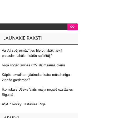
JAUNĀKIE RAKSTI
Vai AI spēj iemācīties blefot labāk nekā
pasaules labākie kāršu spēlētāji?
Rīga šogad svinēs 825. dzimšanas dienu
Kāpēc uzvalkam jāatrodas katra mūsdienīga
vīrieša garderobē?
Ikoniskais Džeks Vaits maija nogalē uzstāsies
Siguldā
A$AP Rocky uzstāsies Rīgā