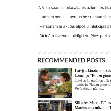
2. Visu seansa laiku atļauts uzturēties tik
! Lūdzam neatstāt bērnus bez uzraudzības
! Personām ar akūtas elpceļu infekcijas p
! Aicinām ikvienu atbildīgi izturēties pret 
RECOMMENDED POSTS
Latvijas kinoteātros sāk
komēdiju “Rouzu ģime
Latvijas kinoteātros sāk r
komēdiju “Rouzu ģimene”
Perfektajam pārim...
Sākusies Martas Elīnas
Martinsones mūzikla “