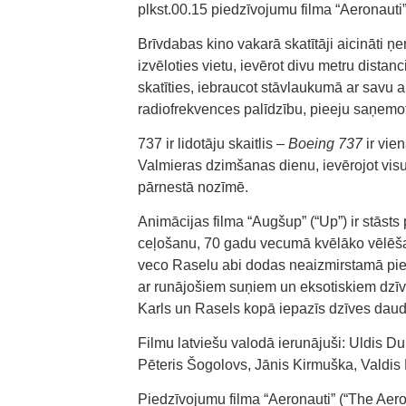
plkst.00.15 piedzīvojumu filma “Aeronauti”
Brīvdabas kino vakarā skatītāji aicināti ņe
izvēloties vietu, ievērot divu metru distan
skatīties, iebraucot stāvlaukumā ar savu 
radiofrekvences palīdzību, pieeju saņemot, 
737 ir lidotāju skaitlis –
Boeing 737
ir vie
Valmieras dzimšanas dienu, ievērojot vis
pārnestā nozīmē.
Animācijas filma “Augšup” (“Up”) ir stāsts
ceļošanu, 70 gadu vecumā kvēlāko vēlēšan
veco Raselu abi dodas neaizmirstamā pi
ar runājošiem suņiem un eksotiskiem dzīv
Karls un Rasels kopā iepazīs dzīves daud
Filmu latviešu valodā ierunājuši: Uldis D
Pēteris Šogolovs, Jānis Kirmuška, Valdis 
Piedzīvojumu filma “Aeronauti” (“The Aer