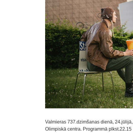
Valmieras 737.dzimšanas dienā, 24.jūlijā
Olimpiskā centra. Programmā plkst.22.15 