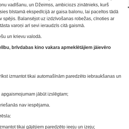
alonu vadīšanu, un Džeimss, ambiciozs zinātnieks, kurš
ies bīstamā ekspedīcijā ar gaisa balonu, lai paceltos tādā
v spējis. Balansējot uz izdzīvošanas robežas, cīnoties ar
tāsta varoņi arī sevi ieraudzīs citā gaismā.
ešu un krievu valodā.
elību, brīvdabas kino vakara apmeklētājiem jāievēro
, drīkst izmantot tikai automašīnām paredzēto iebraukšanas un
n apgaismojumam jābūt izslēgtam;
atgriešanās nav iespējama.
rēsla:
st izmantot tikai gājējiem paredzēto ieeju un izeju;