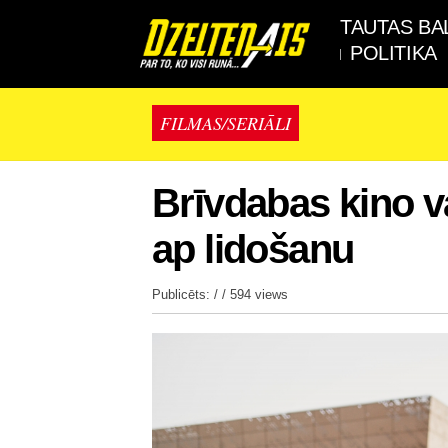
TAUTAS BA
POLITIKA
FILMAS/SERIĀLI
Brīvdabas kino v
ap lidošanu
Publicēts: / /
594 views