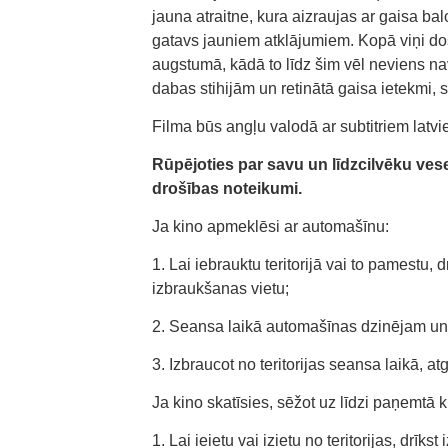
jauna atraitne, kura aizraujas ar gaisa b
gatavs jauniem atklājumiem. Kopā viņi dos
augstumā, kādā to līdz šim vēl neviens na
dabas stihijām un retinātā gaisa ietekmi, s
Filma būs angļu valodā ar subtitriem latvi
Rūpējoties par savu un līdzcilvēku ves
drošības noteikumi.
Ja kino apmeklēsi ar automašīnu:
1. Lai iebrauktu teritorijā vai to pamestu
izbraukšanas vietu;
2. Seansa laikā automašīnas dzinējam u
3. Izbraucot no teritorijas seansa laikā, 
Ja kino skatīsies, sēžot uz līdzi paņemtā k
1. Lai ieietu vai izietu no teritorijas, drīk