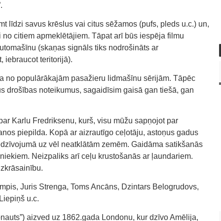
.
mt līdzi savus krēslus vai citus sēžamos (pufs, pleds u.c.) un,
ci no citiem apmeklētājiem. Tāpat arī būs iespēja filmu
automašīnu (skaņas signāls tiks nodrošināts ar
iebraucot teritorijā).
na no populārākajām pasažieru lidmašīnu sērijām. Tāpēc
us drošības noteikumus, sagaidīsim gaisā gan tiešā, gan
 par Karlu Fredriksenu, kurš, visu mūžu sapņojot par
os piepilda. Kopā ar aizrautīgo ceļotāju, astoņus gadus
edzīvojumā uz vēl neatklātām zemēm. Gaidāma satikšanās
niekiem. Neizpaliks arī ceļu krustošanās ar ļaundariem.
zkrāsainību.
umpis, Juris Strenga, Toms Ancāns, Dzintars Belogrudovs,
Liepiņš u.c.
onauts”) aizved uz 1862.gada Londonu, kur dzīvo Amēlija,