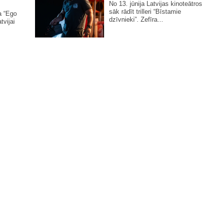
No 13. jūnija Latvijas kinoteātros
sāk rādīt trilleri “Bīstamie
a “Ego
dzīvnieki”. Zefīra...
tvijai