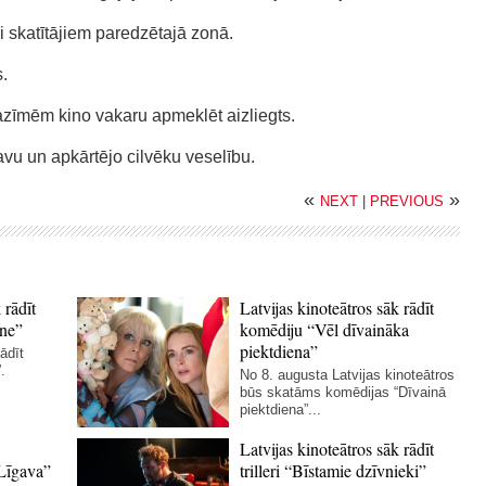
ai skatītājiem paredzētajā zonā.
.
azīmēm kino vakaru apmeklēt aizliegts.
savu un apkārtējo cilvēku veselību.
«
»
NEXT
|
PREVIOUS
 rādīt
Latvijas kinoteātros sāk rādīt
ne”
komēdiju “Vēl dīvaināka
piektdiena”
ādīt
.
No 8. augusta Latvijas kinoteātros
būs skatāms komēdijas “Dīvainā
piektdiena”...
Latvijas kinoteātros sāk rādīt
Līgava”
trilleri “Bīstamie dzīvnieki”