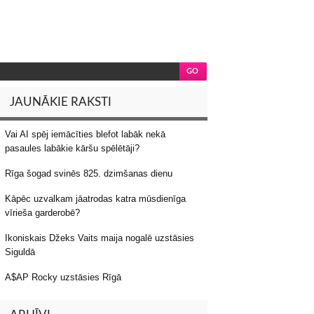
JAUNĀKIE RAKSTI
Vai AI spēj iemācīties blefot labāk nekā
pasaules labākie kāršu spēlētāji?
Rīga šogad svinēs 825. dzimšanas dienu
Kāpēc uzvalkam jāatrodas katra mūsdienīga
vīrieša garderobē?
Ikoniskais Džeks Vaits maija nogalē uzstāsies
Siguldā
A$AP Rocky uzstāsies Rīgā