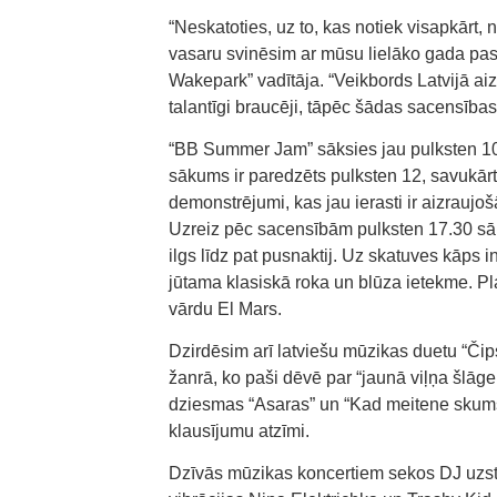
“Neskatoties, uz to, kas notiek visapkārt, 
vasaru svinēsim ar mūsu lielāko gada p
Wakepark” vadītāja. “Veikbords Latvijā aizvi
talantīgi braucēji, tāpēc šādas sacensības 
“BB Summer Jam” sāksies jau pulksten 10 
sākums ir paredzēts pulksten 12, savukārt 
demonstrējumi, kas jau ierasti ir aizrauj
Uzreiz pēc sacensībām pulksten 17.30 sā
ilgs līdz pat pusnaktij. Uz skatuves kāps i
jūtama klasiskā roka un blūza ietekme. Pl
vārdu El Mars.
Dzirdēsim arī latviešu mūzikas duetu “Čips
žanrā, ko paši dēvē par “jaunā viļņa šlāg
dziesmas “Asaras” un “Kad meitene skumst
klausījumu atzīmi.
Dzīvās mūzikas koncertiem sekos DJ uzstā