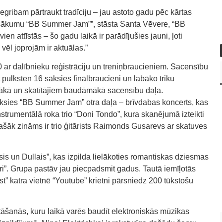
negribam pārtraukt tradīciju – jau astoto gadu pēc kārtas
asākumu “BB Summer Jam””, stāsta Santa Vēvere, “BB
en attīstās – šo gadu laikā ir parādījušies jauni, ļoti
vēl joprojām ir aktuālas.”
ar dalībnieku reģistrāciju un treniņbraucieniem. Sacensību
pulksten 16 sāksies finālbraucieni un labāko triku
ošākā un skatītājiem baudāmākā sacensību daļa.
ksies “BB Summer Jam” otra daļa – brīvdabas koncerts, kas
nstrumentālā roka trio “Doni Tondo”, kura skanējumā izteikti
ašāk zināms ir trio ģitārists Raimonds Gusarevs ar skatuves
is un Dullais”, kas izpilda lielākoties romantiskas dziesmas
eri”. Grupa pastāv jau piecpadsmit gadus. Tautā iemīļotās
” katra vietnē “Youtube” krietni pārsniedz 200 tūkstošu
šanās, kuru laikā varēs baudīt elektroniskās mūzikas