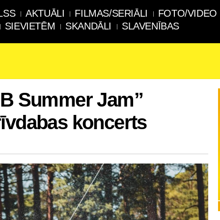
LSS
AKTUĀLI
FILMAS/SERIĀLI
FOTO/VIDEO
SIEVIETĒM
SKANDĀLI
SLAVENĪBAS
“BB Summer Jam”
rīvdabas koncerts