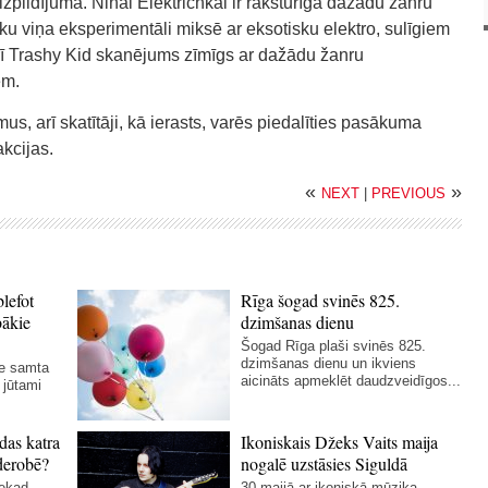
izpildījumā. Ninai Elektrichkai ir raksturīga dažādu žanru
ku viņa eksperimentāli miksē ar eksotisku elektro, sulīgiem
Arī Trashy Kid skanējums zīmīgs ar dažādu žanru
em.
us, arī skatītāji, kā ierasts, varēs piedalīties pasākuma
kcijas.
«
»
NEXT
|
PREVIOUS
blefot
Rīga šogad svinēs 825.
bākie
dzimšanas dienu
Šogad Rīga plaši svinēs 825.
dzimšanas dienu un ikviens
ie samta
aicināts apmeklēt daudzveidīgos...
 jūtami
das katra
Ikoniskais Džeks Vaits maija
derobē?
nogalē uzstāsies Siguldā
nekad
30.maijā ar ikoniskā mūziķa