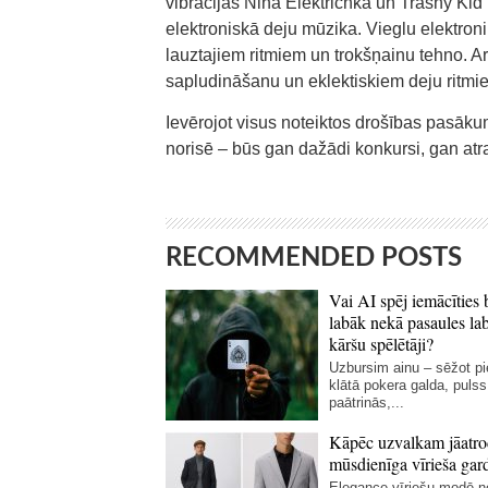
vibrācijas Nina Elektrichka un Trashy Kid 
elektroniskā deju mūzika. Vieglu elektroni
lauztajiem ritmiem un trokšņainu tehno. 
sapludināšanu un eklektiskiem deju ritmi
Ievērojot visus noteiktos drošības pasākum
norisē – būs gan dažādi konkursi, gan atra
RECOMMENDED POSTS
Vai AI spēj iemācīties 
labāk nekā pasaules la
kāršu spēlētāji?
Uzbursim ainu – sēžot p
klātā pokera galda, pulss
paātrinās,...
Kāpēc uzvalkam jāatro
mūsdienīga vīrieša gar
Elegance vīriešu modē 