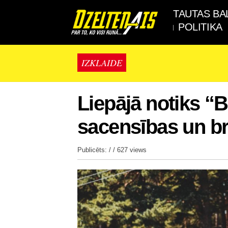
TAUTAS BA
POLITIKA
IZKLAIDE
Liepājā notiks 
sacensības un b
Publicēts: / /
627 views