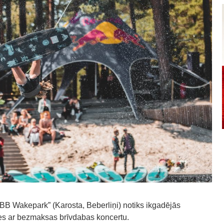
“BB Wakepark” (Karosta, Beberliņi) notiks ikgadējās
es ar bezmaksas brīvdabas koncertu.