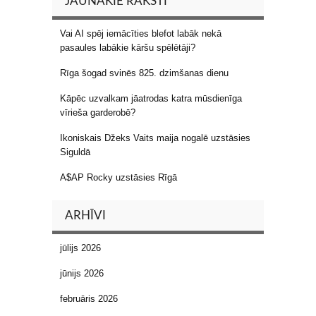
JAUNĀKIE RAKSTI
Vai AI spēj iemācīties blefot labāk nekā
pasaules labākie kāršu spēlētāji?
Rīga šogad svinēs 825. dzimšanas dienu
Kāpēc uzvalkam jāatrodas katra mūsdienīga
vīrieša garderobē?
Ikoniskais Džeks Vaits maija nogalē uzstāsies
Siguldā
A$AP Rocky uzstāsies Rīgā
ARHĪVI
jūlijs 2026
jūnijs 2026
februāris 2026