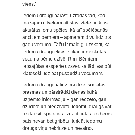
viens.”
Iedomu draugi parasti uzrodas tad, kad
mazajam cilvēkam attīstās iztēle un kļūst
aktuālas lomu spēles, kā arī spēlēšanās
ar citiem bērniem – apmēram divu līdz trīs
gadu vecumā. Taču ir maldīgi uzskatīt, ka
iedomu draugi eksistē tikai pirmsskolas
vecuma bērnu dzīvē. Rimi Bērniem
labsajūtas eksperte uzsver, ka tādi var būt
klātesoši līdz pat pusaudžu vecumam.
Iedomu draugi palīdz praktizēt sociālās
prasmes un pārstrādāt dienas laikā
uzņemto informāciju – gan redzēto, gan
dzirdēto un piedzīvoto. Iedomu draugs var
uzklausīt, spēlēties, izdarīt lietas, ko bērns
pats nevar, bet gribētu, turklāt iedomu
draugs viņu nekritizē un nevaino.