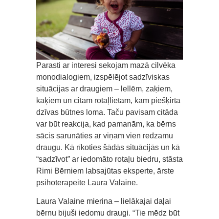
Parasti ar interesi sekojam mazā cilvēka
monodialogiem, izspēlējot sadzīviskas
situācijas ar draugiem – lellēm, zaķiem,
kaķiem un citām rotaļlietām, kam piešķirta
dzīvas būtnes loma. Taču pavisam citāda
var būt reakcija, kad pamanām, ka bērns
sācis sarunāties ar viņam vien redzamu
draugu. Kā rīkoties šādās situācijās un kā
“sadzīvot” ar iedomāto rotaļu biedru, stāsta
Rimi Bērniem labsajūtas eksperte, ārste
psihoterapeite Laura Valaine.
Laura Valaine mierina – lielākajai daļai
bērnu bijuši iedomu draugi. “Tie mēdz būt