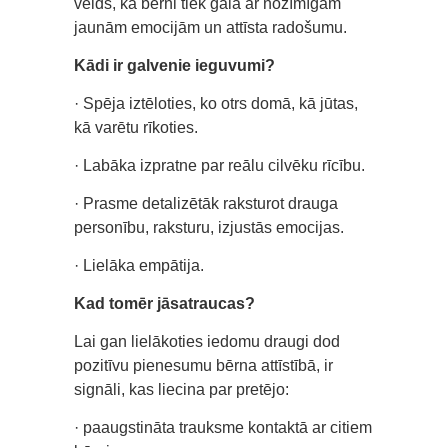
veids, kā bērni tiek galā ar nozīmīgām
jaunām emocijām un attīsta radošumu.
Kādi ir galvenie ieguvumi?
· Spēja iztēloties, ko otrs domā, kā jūtas,
kā varētu rīkoties.
· Labāka izpratne par reālu cilvēku rīcību.
· Prasme detalizētāk raksturot drauga
personību, raksturu, izjustās emocijas.
· Lielāka empātija.
Kad tomēr jāsatraucas?
Lai gan lielākoties iedomu draugi dod
pozitīvu pienesumu bērna attīstībā, ir
signāli, kas liecina par pretējo:
· paaugstināta trauksme kontaktā ar citiem