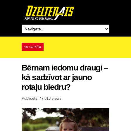
SIEVIETĒM
Bērnam iedomu draugi –
kā sadzīvot ar jauno
rotaļu biedru?
Publicēts: / /
813 views