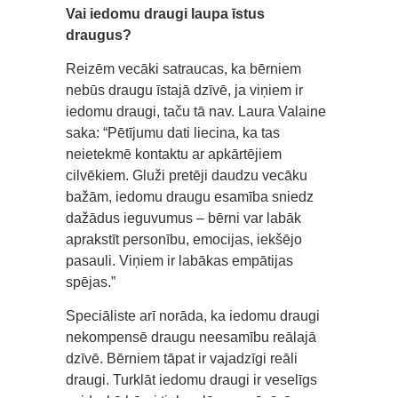
Vai iedomu draugi laupa īstus
draugus?
Reizēm vecāki satraucas, ka bērniem
nebūs draugu īstajā dzīvē, ja viņiem ir
iedomu draugi, taču tā nav. Laura Valaine
saka: “Pētījumu dati liecina, ka tas
neietekmē kontaktu ar apkārtējiem
cilvēkiem. Gluži pretēji daudzu vecāku
bažām, iedomu draugu esamība sniedz
dažādus ieguvumus – bērni var labāk
aprakstīt personību, emocijas, iekšējo
pasauli. Viņiem ir labākas empātijas
spējas.”
Speciāliste arī norāda, ka iedomu draugi
nekompensē draugu neesamību reālajā
dzīvē. Bērniem tāpat ir vajadzīgi reāli
draugi. Turklāt iedomu draugi ir veselīgs