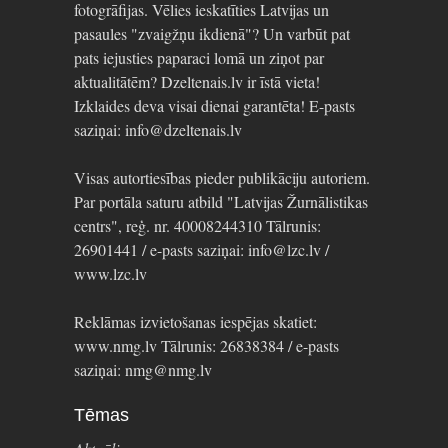
fotogrāfijas. Vēlies ieskatīties Latvijas un
pasaules "zvaigžņu ikdienā"? Un varbūt pat
pats iejusties paparaci lomā un ziņot par
aktualitātēm? Dzeltenais.lv ir īstā vieta!
Izklaides deva visai dienai garantēta! E-pasts
saziņai: info@dzeltenais.lv
Visas autortiesības pieder publikāciju autoriem.
Par portāla saturu atbild "Latvijas Žurnālistikas
centrs", reģ. nr. 40008244310 Tālrunis:
26901441 / e-pasts saziņai: info@lzc.lv /
www.lzc.lv
Reklāmas izvietošanas iespējas skatiet:
www.nmg.lv Tālrunis: 26838384 / e-pasts
saziņai: nmg@nmg.lv
Tēmas