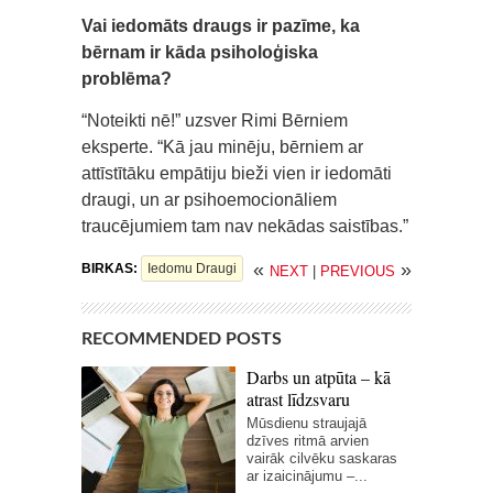
Vai iedomāts draugs ir pazīme, ka
bērnam ir kāda psiholoģiska
problēma?
“Noteikti nē!” uzsver Rimi Bērniem
eksperte. “Kā jau minēju, bērniem ar
attīstītāku empātiju bieži vien ir iedomāti
draugi, un ar psihoemocionāliem
traucējumiem tam nav nekādas saistības.”
«
»
BIRKAS:
Iedomu Draugi
NEXT
|
PREVIOUS
RECOMMENDED POSTS
Darbs un atpūta – kā
atrast līdzsvaru
Mūsdienu straujajā
dzīves ritmā arvien
vairāk cilvēku saskaras
ar izaicinājumu –...