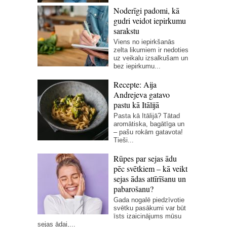
Noderīgi padomi, kā
gudri veidot iepirkumu
sarakstu
Viens no iepirkšanās
zelta likumiem ir nedoties
uz veikalu izsalkušam un
bez iepirkumu...
Recepte: Aija
Andrejeva gatavo
pastu kā Itālijā
Pasta kā Itālijā? Tātad
aromātiska, bagātīga un
– pašu rokām gatavota!
Tieši...
Rūpes par sejas ādu
pēc svētkiem – kā veikt
sejas ādas attīrīšanu un
pabarošanu?
Gada nogalē piedzīvotie
svētku pasākumi var būt
īsts izaicinājums mūsu
sejas ādai,...