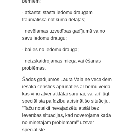
bērniem;
· atkārtoti stāsta iedomu draugam
traumatiska notikuma detaļas;
· nevēlamas uzvedības gadījumā vaino
savu iedomu draugu;
· bailes no iedomu drauga;
· neizskaidrojamas miega vai ēšanas
problēmas.
Šādos gadījumos Laura Valaine vecākiem
iesaka censties aprunāties ar bērnu veidā,
kas viņu atver atklātai sarunai, vai arī lūgt
speciālista palīdzību atrisināt šo situāciju.
“Taču noteikti nevajadzētu atstāt bez
ievērības situācijas, kad novērojama kāda
no minētajām problēmām!” uzsver
speciāliste.