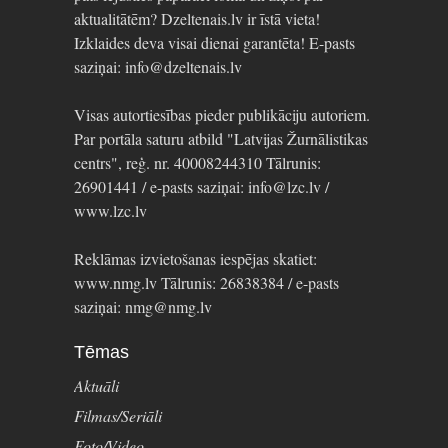
aktualitātēm? Dzeltenais.lv ir īstā vieta!
Izklaides deva visai dienai garantēta! E-pasts
saziņai: info@dzeltenais.lv
Visas autortiesības pieder publikāciju autoriem.
Par portāla saturu atbild "Latvijas Žurnālistikas
centrs", reģ. nr. 40008244310 Tālrunis:
26901441 / e-pasts saziņai: info@lzc.lv /
www.lzc.lv
Reklāmas izvietošanas iespējas skatiet:
www.nmg.lv Tālrunis: 26838384 / e-pasts
saziņai: nmg@nmg.lv
Tēmas
Aktuāli
Filmas/Seriāli
Foto/Video