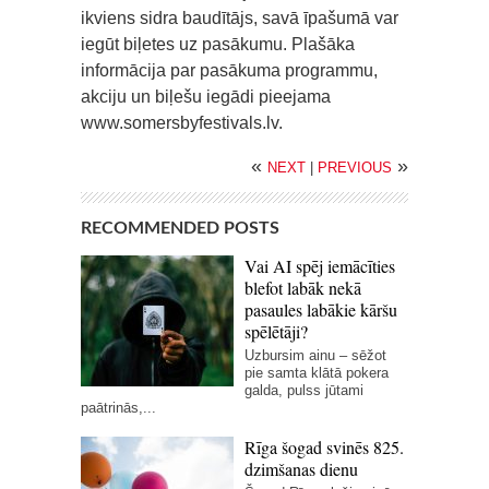
ikviens sidra baudītājs, savā īpašumā var
iegūt biļetes uz pasākumu. Plašāka
informācija par pasākuma programmu,
akciju un biļešu iegādi pieejama
www.somersbyfestivals.lv.
«
»
NEXT
|
PREVIOUS
RECOMMENDED POSTS
Vai AI spēj iemācīties
blefot labāk nekā
pasaules labākie kāršu
spēlētāji?
Uzbursim ainu – sēžot
pie samta klātā pokera
galda, pulss jūtami
paātrinās,...
Rīga šogad svinēs 825.
dzimšanas dienu