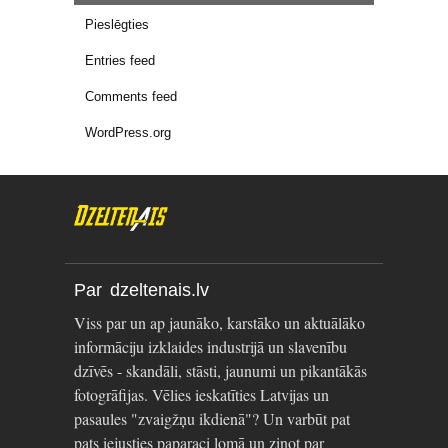
Pieslēgties
Entries feed
Comments feed
WordPress.org
Par dzeltenais.lv
Viss par un ap jaunāko, karstāko un aktuālāko
informāciju izklaides industrijā un slavenību
dzīvēs - skandāli, stāsti, jaunumi un pikantākās
fotogrāfijas. Vēlies ieskatīties Latvijas un
pasaules "zvaigžņu ikdienā"? Un varbūt pat
pats iejusties paparaci lomā un ziņot par