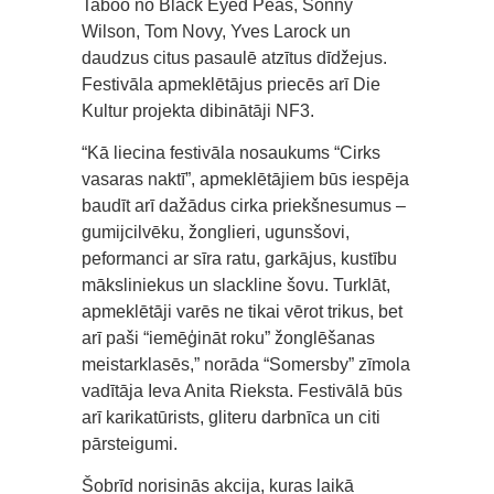
Taboo no Black Eyed Peas, Sonny
Wilson, Tom Novy, Yves Larock un
daudzus citus pasaulē atzītus dīdžejus.
Festivāla apmeklētājus priecēs arī Die
Kultur projekta dibinātāji NF3.
“Kā liecina festivāla nosaukums “Cirks
vasaras naktī”, apmeklētājiem būs iespēja
baudīt arī dažādus cirka priekšnesumus –
gumijcilvēku, žonglieri, ugunsšovi,
peformanci ar sīra ratu, garkājus, kustību
māksliniekus un slackline šovu. Turklāt,
apmeklētāji varēs ne tikai vērot trikus, bet
arī paši “iemēģināt roku” žonglēšanas
meistarklasēs,” norāda “Somersby” zīmola
vadītāja Ieva Anita Rieksta. Festivālā būs
arī karikatūrists, gliteru darbnīca un citi
pārsteigumi.
Šobrīd norisinās akcija, kuras laikā