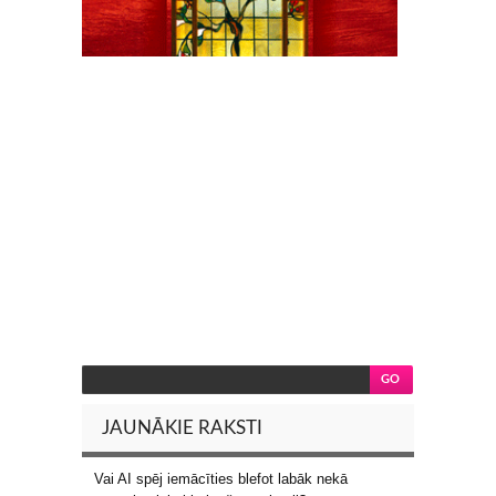
JAUNĀKIE RAKSTI
Vai AI spēj iemācīties blefot labāk nekā