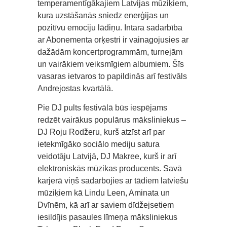
temperamentīgākajiem Latvijas mūziķiem,
kura uzstāšanās sniedz enerģijas un
pozitīvu emociju lādiņu. Intara sadarbība
ar Abonementa orķestri ir vainagojusies ar
dažādām koncertprogrammām, turnejām
un vairākiem veiksmīgiem albumiem. Šīs
vasaras ietvaros to papildinās arī festivāls
Andrejostas kvartālā.
Pie DJ pults festivālā būs iespējams
redzēt vairākus populārus māksliniekus –
DJ Roju Rodžeru, kurš atzīst arī par
ietekmīgāko sociālo mediju satura
veidotāju Latvijā, DJ Makree, kurš ir arī
elektroniskās mūzikas producents. Savā
karjerā viņš sadarbojies ar tādiem latviešu
mūziķiem kā Lindu Leen, Aminata un
Dvīnēm, kā arī ar saviem dīdžejsetiem
iesildījis pasaules līmeņa māksliniekus