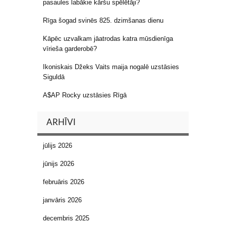
pasaules labākie kāršu spēlētāji?
Rīga šogad svinēs 825. dzimšanas dienu
Kāpēc uzvalkam jāatrodas katra mūsdienīga
vīrieša garderobē?
Ikoniskais Džeks Vaits maija nogalē uzstāsies
Siguldā
A$AP Rocky uzstāsies Rīgā
ARHĪVI
jūlijs 2026
jūnijs 2026
februāris 2026
janvāris 2026
decembris 2025