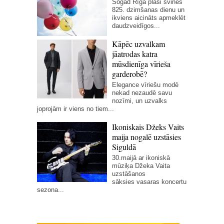
Šogad Rīga plaši svinēs
825. dzimšanas dienu un
ikviens aicināts apmeklēt
daudzveidīgos...
Kāpēc uzvalkam
jāatrodas katra
mūsdienīga vīrieša
garderobē?
Elegance vīriešu modē
nekad nezaudē savu
nozīmi, un uzvalks
joprojām ir viens no tiem...
Ikoniskais Džeks Vaits
maija nogalē uzstāsies
Siguldā
30.maijā ar ikoniskā
mūziķa Džeka Vaita
uzstāšanos
sāksies vasaras koncertu
sezona...