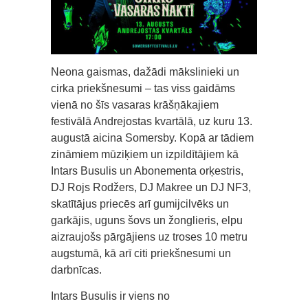
Neona gaismas, dažādi mākslinieki un
cirka priekšnesumi – tas viss gaidāms
vienā no šīs vasaras krāšņākajiem
festivālā Andrejostas kvartālā, uz kuru 13.
augustā aicina Somersby. Kopā ar tādiem
zināmiem mūziķiem un izpildītājiem kā
Intars Busulis un Abonementa orķestris,
DJ Rojs Rodžers, DJ Makree un DJ NF3,
skatītājus priecēs arī gumijcilvēks un
garkājis, uguns šovs un žonglieris, elpu
aizraujošs pārgājiens uz troses 10 metru
augstumā, kā arī citi priekšnesumi un
darbnīcas.
Intars Busulis ir viens no