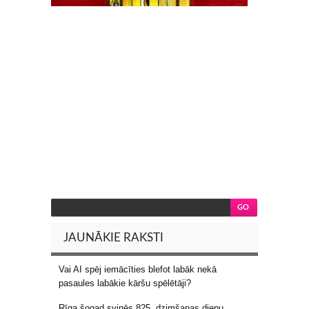
JAUNĀKIE RAKSTI
Vai AI spēj iemācīties blefot labāk nekā
pasaules labākie kāršu spēlētāji?
Rīga šogad svinēs 825. dzimšanas dienu