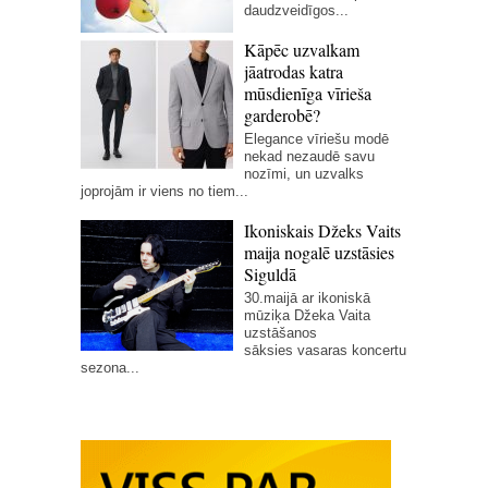
daudzveidīgos...
Kāpēc uzvalkam
jāatrodas katra
mūsdienīga vīrieša
garderobē?
Elegance vīriešu modē
nekad nezaudē savu
nozīmi, un uzvalks
joprojām ir viens no tiem...
Ikoniskais Džeks Vaits
maija nogalē uzstāsies
Siguldā
30.maijā ar ikoniskā
mūziķa Džeka Vaita
uzstāšanos
sāksies vasaras koncertu
sezona...