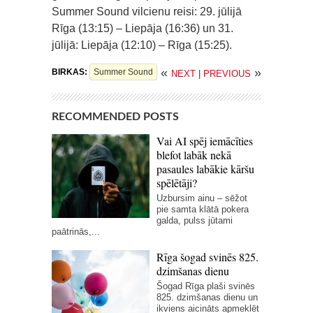
Summer Sound vilcienu reisi: 29. jūlijā
Rīga (13:15) – Liepāja (16:36) un 31.
jūlijā: Liepāja (12:10) – Rīga (15:25).
«
»
BIRKAS:
Summer Sound
NEXT
|
PREVIOUS
RECOMMENDED POSTS
Vai AI spēj iemācīties
blefot labāk nekā
pasaules labākie kāršu
spēlētāji?
Uzbursim ainu – sēžot
pie samta klātā pokera
galda, pulss jūtami
paātrinās,...
Rīga šogad svinēs 825.
dzimšanas dienu
Šogad Rīga plaši svinēs
825. dzimšanas dienu un
ikviens aicināts apmeklēt