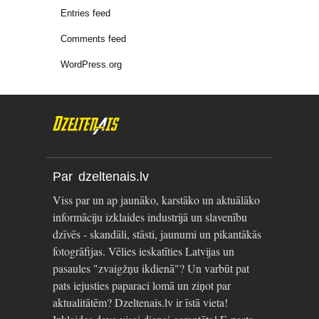
Entries feed
Comments feed
WordPress.org
Par dzeltenais.lv
Viss par un ap jaunāko, karstāko un aktuālāko
informāciju izklaides industrijā un slavenību
dzīvēs - skandāli, stāsti, jaunumi un pikantākās
fotogrāfijas. Vēlies ieskatīties Latvijas un
pasaules "zvaigžņu ikdienā"? Un varbūt pat
pats iejusties paparaci lomā un ziņot par
aktualitātēm? Dzeltenais.lv ir īstā vieta!