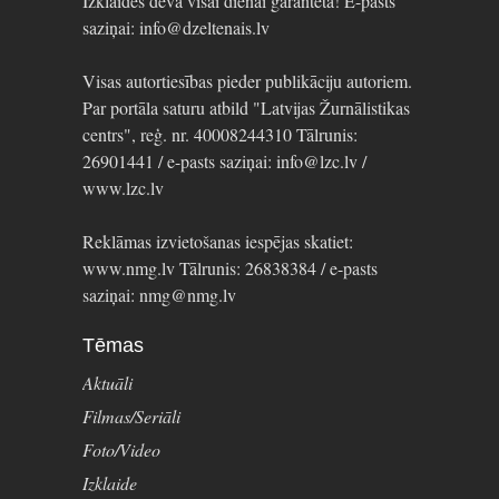
Izklaides deva visai dienai garantēta! E-pasts
saziņai: info@dzeltenais.lv
Visas autortiesības pieder publikāciju autoriem.
Par portāla saturu atbild "Latvijas Žurnālistikas
centrs", reģ. nr. 40008244310 Tālrunis:
26901441 / e-pasts saziņai: info@lzc.lv /
www.lzc.lv
Reklāmas izvietošanas iespējas skatiet:
www.nmg.lv Tālrunis: 26838384 / e-pasts
saziņai: nmg@nmg.lv
Tēmas
Aktuāli
Filmas/Seriāli
Foto/Video
Izklaide