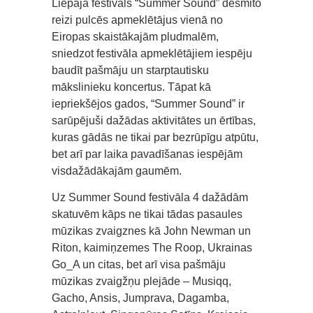
Liepājā festivāls “Summer Sound” desmito
reizi pulcēs apmeklētājus vienā no
Eiropas skaistākajām pludmalēm,
sniedzot festivāla apmeklētājiem iespēju
baudīt pašmāju un starptautisku
mākslinieku koncertus. Tāpat kā
iepriekšējos gados, “Summer Sound” ir
sarūpējuši dažādas aktivitātes un ērtības,
kuras gādās ne tikai par bezrūpīgu atpūtu,
bet arī par laika pavadīšanas iespējām
visdažādākajām gaumēm.
Uz Summer Sound festivāla 4 dažādām
skatuvēm kāps ne tikai tādas pasaules
mūzikas zvaigznes kā John Newman un
Riton, kaimiņzemes The Roop, Ukrainas
Go_A un citas, bet arī visa pašmāju
mūzikas zvaigžņu plejāde – Musiqq,
Gacho, Ansis, Jumprava, Dagamba,