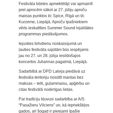
Festivāla biļetes apmeklētāji var apmainīt
pret aprocēm sākot ar 27. jūliju aproču
maiņas punktos t/c Spice, Rīgā un t/c
Kurzeme, Liepājā. Aproču īpašniekiem
vērts ieskatīties Summer Sound lojalitātes
programmas piedāvājumos.
Iejusties brīvdienu noskaņojumā un
ļauties festivāla sajūtām būs iespējams
jau no 27. un 28. jūlija iesildošajos
koncertos Juliannas pagalmā, Liepājā.
Sadarbībā ar DPD Latvija piedāvā uz
festivāla teritoriju nosūtīt mantas bez
maksas – telti, guļammaisu, apģērbu un
citas festivālā noderīgas lietas.
Par tradīciju kļuvusi sadarbība ar A/S
“Pasažieru Vilciens” un, kā iepriekšējos
gados, arī šogad ir pieejami īpašie