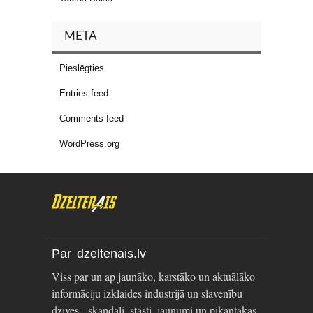
META
Pieslēgties
Entries feed
Comments feed
WordPress.org
Par dzeltenais.lv
Viss par un ap jaunāko, karstāko un aktuālāko
informāciju izklaides industrijā un slavenību
dzīvēs - skandāli, stāsti, jaunumi un pikantākās