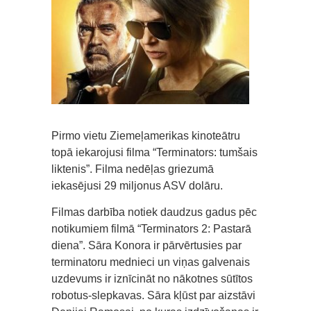
Pirmo vietu Ziemeļamerikas kinoteātru
topā iekarojusi filma “Terminators: tumšais
liktenis”. Filma nedēļas griezumā
iekasējusi 29 miljonus ASV dolāru.
Filmas darbība notiek daudzus gadus pēc
notikumiem filmā “Terminators 2: Pastarā
diena”. Sāra Konora ir pārvērtusies par
terminatoru mednieci un viņas galvenais
uzdevums ir iznīcināt no nākotnes sūtītos
robotus-slepkavas. Sāra kļūst par aizstāvi