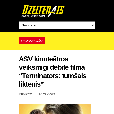
FILMAS/SERIĀLI
ASV kinoteātros
veiksmīgi debitē filma
“Terminators: tumšais
liktenis”
Publicēts: / /
1379 views