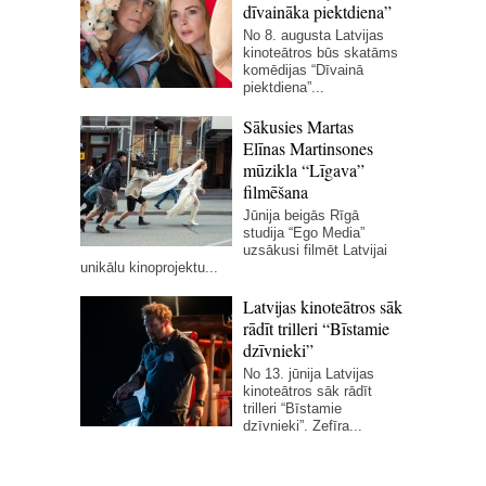
dīvaināka piektdiena”
No 8. augusta Latvijas
kinoteātros būs skatāms
komēdijas “Dīvainā
piektdiena”...
Sākusies Martas
Elīnas Martinsones
mūzikla “Līgava”
filmēšana
Jūnija beigās Rīgā
studija “Ego Media”
uzsākusi filmēt Latvijai
unikālu kinoprojektu...
Latvijas kinoteātros sāk
rādīt trilleri “Bīstamie
dzīvnieki”
No 13. jūnija Latvijas
kinoteātros sāk rādīt
trilleri “Bīstamie
dzīvnieki”. Zefīra...