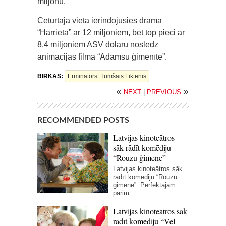
miljonu.
Ceturtajā vietā ierindojusies drāma
“Harrieta” ar 12 miljoniem, bet top pieci ar
8,4 miljoniem ASV dolāru noslēdz
animācijas filma “Adamsu ģimenīte”.
BIRKAS:
Erminators: Tumšais Liktenis
«
»
NEXT
|
PREVIOUS
RECOMMENDED POSTS
Latvijas kinoteātros
sāk rādīt komēdiju
“Rouzu ģimene”
Latvijas kinoteātros sāk
rādīt komēdiju “Rouzu
ģimene”. Perfektajam
pārim...
Latvijas kinoteātros sāk
rādīt komēdiju “Vēl