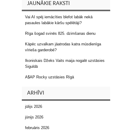
JAUNĀKIE RAKSTI
Vai AI spēj iemācīties blefot labāk nekā
pasaules labākie kāršu spēlētāji?
Rīga šogad svinēs 825. dzimšanas dienu
Kāpēc uzvalkam jāatrodas katra mūsdienīga
vīrieša garderobē?
Ikoniskais Džeks Vaits maija nogalē uzstāsies
Siguldā
A$AP Rocky uzstāsies Rīgā
ARHĪVI
jūlijs 2026
jūnijs 2026
februāris 2026