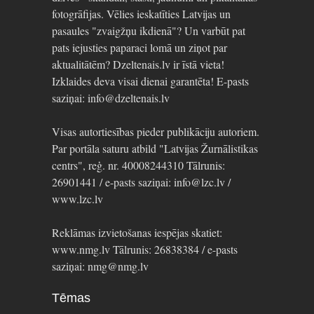
fotogrāfijas. Vēlies ieskatīties Latvijas un
pasaules "zvaigžņu ikdienā"? Un varbūt pat
pats iejusties paparaci lomā un ziņot par
aktualitātēm? Dzeltenais.lv ir īstā vieta!
Izklaides deva visai dienai garantēta! E-pasts
saziņai: info@dzeltenais.lv
Visas autortiesības pieder publikāciju autoriem.
Par portāla saturu atbild "Latvijas Žurnālistikas
centrs", reģ. nr. 40008244310 Tālrunis:
26901441 / e-pasts saziņai: info@lzc.lv /
www.lzc.lv
Reklāmas izvietošanas iespējas skatiet:
www.nmg.lv Tālrunis: 26838384 / e-pasts
saziņai: nmg@nmg.lv
Tēmas