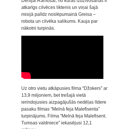
Denijai Ramosai, no kuras izdzīvošanas ir
atkarīgs cilvēces liktenis un viņai šajā
misijā palīdz noslēpumainā Greisa –
robota un cilvēka salikums. Kauja par
nākotni turpinās.
Uz otro vietu atkāpusies filma “Džokers” ar
13,9 miljoniem, bet trešajā vietā
ierindojusies aizpagājušās nedēļas līdere
pasaku filmas “Melnā feja Malefisenta”
turpinājums. Filma “Melnā feja Malefisent.
Tumsas valdniece” iekasējusi 12,1