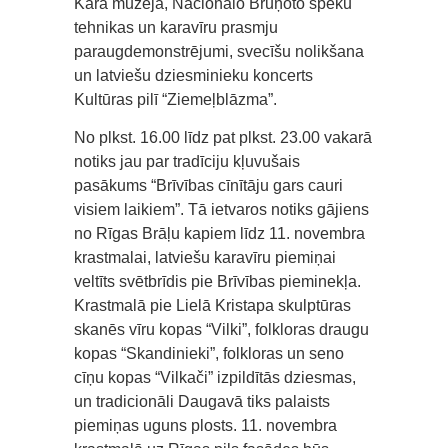
Kara muzejā, Nacionālo Bruņoto spēku
tehnikas un karavīru prasmju
paraugdemonstrējumi, svecīšu nolikšana
un latviešu dziesminieku koncerts
Kultūras pilī “Ziemeļblāzma”.
No plkst. 16.00 līdz pat plkst. 23.00 vakarā
notiks jau par tradīciju kļuvušais
pasākums “Brīvības cīnītāju gars cauri
visiem laikiem”. Tā ietvaros notiks gājiens
no Rīgas Brāļu kapiem līdz 11. novembra
krastmalai, latviešu karavīru piemiņai
veltīts svētbrīdis pie Brīvības pieminekļa.
Krastmalā pie Lielā Kristapa skulptūras
skanēs vīru kopas “Vilki”, folkloras draugu
kopas “Skandinieki”, folkloras un seno
cīņu kopas “Vilkači” izpildītās dziesmas,
un tradicionāli Daugavā tiks palaists
piemiņas uguns plosts. 11. novembra