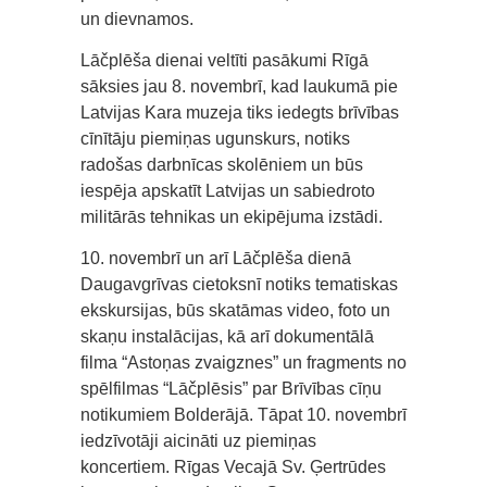
un dievnamos.
Lāčplēša dienai veltīti pasākumi Rīgā
sāksies jau 8. novembrī, kad laukumā pie
Latvijas Kara muzeja tiks iedegts brīvības
cīnītāju piemiņas ugunskurs, notiks
radošas darbnīcas skolēniem un būs
iespēja apskatīt Latvijas un sabiedroto
militārās tehnikas un ekipējuma izstādi.
10. novembrī un arī Lāčplēša dienā
Daugavgrīvas cietoksnī notiks tematiskas
ekskursijas, būs skatāmas video, foto un
skaņu instalācijas, kā arī dokumentālā
filma “Astoņas zvaigznes” un fragments no
spēlfilmas “Lāčplēsis” par Brīvības cīņu
notikumiem Bolderājā. Tāpat 10. novembrī
iedzīvotāji aicināti uz piemiņas
koncertiem. Rīgas Vecajā Sv. Ģertrūdes