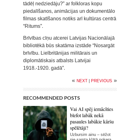
tādēļ nedziedāju?” ar folkloras kopu
piedalīšanos, animācijas un dokumentālo
filmas skatīšanos notiks arī kultūras centrā
“Ritums”.
Brīvības cīņu atcerei Latvijas Nacionālajā
bibliotēkā būs skatāma izstāde “Nosargāt
brīvību. Lielbritānijas militārais un
diplomātiskais atbalsts Latvijai
1918.-1920. gadā”.
«
»
NEXT
|
PREVIOUS
RECOMMENDED POSTS
Vai AI spēj iemācīties
blefot labāk nekā
pasaules labākie kāršu
spēlētāji?
Uzbursim ainu – sēžot
pie samta klātā pokera