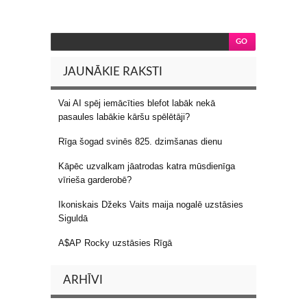
JAUNĀKIE RAKSTI
Vai AI spēj iemācīties blefot labāk nekā
pasaules labākie kāršu spēlētāji?
Rīga šogad svinēs 825. dzimšanas dienu
Kāpēc uzvalkam jāatrodas katra mūsdienīga
vīrieša garderobē?
Ikoniskais Džeks Vaits maija nogalē uzstāsies
Siguldā
A$AP Rocky uzstāsies Rīgā
ARHĪVI