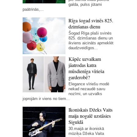
galda, pulss jūtami
paātrinās,...
Rīga šogad svinēs 825.
dzimšanas dienu
Šogad Rīga plaši svinēs
825. dzimšanas dienu un
ikviens aicināts apmeklēt
daudzveidīgos...
Kāpēc uzvalkam
jāatrodas katra
mūsdienīga vīrieša
garderobē?
Elegance vīriešu modē
nekad nezaudē savu
nozīmi, un uzvalks
joprojām ir viens no tiem...
Ikoniskais Džeks Vaits
maija nogalē uzstāsies
Siguldā
30.maijā ar ikoniskā
mūziķa Džeka Vaita