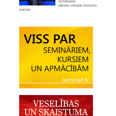
uzstāšanos
sāksies vasaras koncertu
sezona...