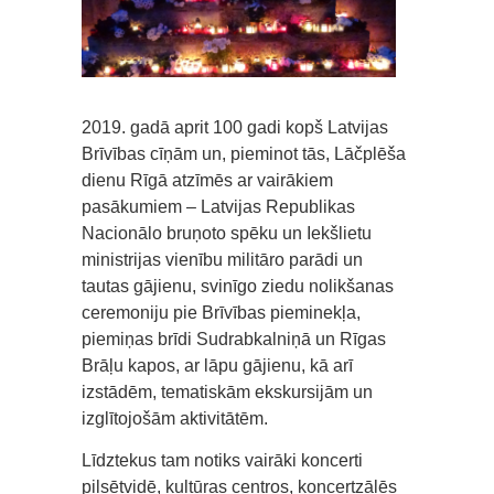
2019. gadā aprit 100 gadi kopš Latvijas
Brīvības cīņām un, pieminot tās, Lāčplēša
dienu Rīgā atzīmēs ar vairākiem
pasākumiem – Latvijas Republikas
Nacionālo bruņoto spēku un Iekšlietu
ministrijas vienību militāro parādi un
tautas gājienu, svinīgo ziedu nolikšanas
ceremoniju pie Brīvības pieminekļa,
piemiņas brīdi Sudrabkalniņā un Rīgas
Brāļu kapos, ar lāpu gājienu, kā arī
izstādēm, tematiskām ekskursijām un
izglītojošām aktivitātēm.
Līdztekus tam notiks vairāki koncerti
pilsētvidē, kultūras centros, koncertzālēs