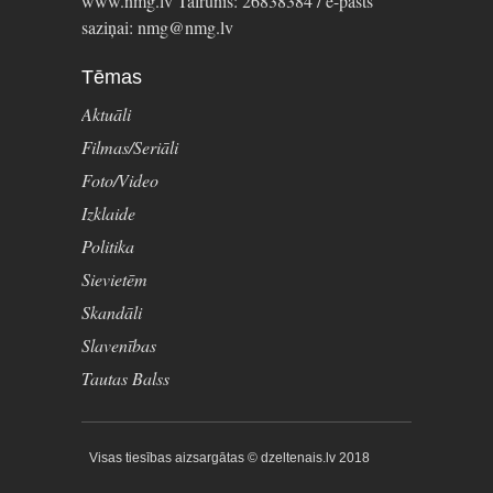
www.nmg.lv Tālrunis: 26838384 / e-pasts
saziņai: nmg@nmg.lv
Tēmas
Aktuāli
Filmas/Seriāli
Foto/Video
Izklaide
Politika
Sievietēm
Skandāli
Slavenības
Tautas Balss
Visas tiesības aizsargātas © dzeltenais.lv 2018