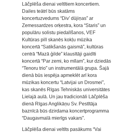
Lāčplēša dienai veltītiem koncertiem.
Dailes teātrī būs skatāms
koncertuzvedums “Div’ dūjiņas” ar
Zemessardzes orķestra, kora “Staris” un
populāru solistu piedalīšanos, VEF
Kultūras pilī skanēs kokļu mūzika
koncertā “Satikšanās gaismā”, kultūras
centrā “Mazā ģilde” klausītāji gaidīti
koncertā “Par zemi, ko mīlam”, kur dziedās
“Tenoru trio” un instrumentālā grupa. Šajā
dienā būs iespēja apmeklēt arī kora
mūzikas koncertu “Latvijai un Drosmei”,
kas skanēs Rīgas Tehniskās universitātes
Lielajā aulā. Un jau tradicionāli Lāčplēša
dienā Rīgas Anglikāņu Sv. Pestītāja
baznīcā būs dzirdama koncertprogramma
“Daugavmalā mierīgs vakars”.
Lāčplēša dienai veltīts pasākums “Vai