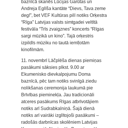
baznīcā skanēs Lūcijas Garūtas un
Andreja Eglīša kantāte “Dievs, Tava zeme
deg!”, bet VEF Kultūras pilī notiks Orķestra
“Rīga” Latvijas valsts simtgadei veltītā
festivāla “Trīs zvaigznes” koncerts “Rīgas
sargi mūzikā un kino”. Tajā orķestris
izpildīs mūziku no tautā iemīļotām
kinofilmām.
11. novembrī Lāčplēša dienas piemiņas
pasākumi sāksies plkst. 9.00 ar
Ekumenisko dievkalpojumu Doma
baznīcā, pēc tam notiks svinīgā ziedu
nolikšanas ceremonija laukumā pie
Brīvības pieminekļa. Jau tradicionāli
atceres pasākums Rīgas atbrīvotājiem
notiks arī Sudrabkalniņā. Šajā dienā
notiks arī vairāki izglītojoši pasākumi –
radošās darbnīcas skolēniem Latvijas