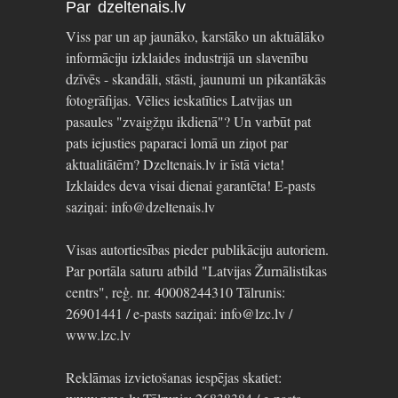
Par dzeltenais.lv
Viss par un ap jaunāko, karstāko un aktuālāko
informāciju izklaides industrijā un slavenību
dzīvēs - skandāli, stāsti, jaunumi un pikantākās
fotogrāfijas. Vēlies ieskatīties Latvijas un
pasaules "zvaigžņu ikdienā"? Un varbūt pat
pats iejusties paparaci lomā un ziņot par
aktualitātēm? Dzeltenais.lv ir īstā vieta!
Izklaides deva visai dienai garantēta! E-pasts
saziņai: info@dzeltenais.lv
Visas autortiesības pieder publikāciju autoriem.
Par portāla saturu atbild "Latvijas Žurnālistikas
centrs", reģ. nr. 40008244310 Tālrunis:
26901441 / e-pasts saziņai: info@lzc.lv /
www.lzc.lv
Reklāmas izvietošanas iespējas skatiet: