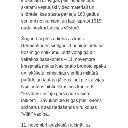
krastmalā uz Rīgas pils fasādes būs
skatāmi vēsturiski video materiāli un
slīdrāde, kas stāsta par teju 100 gadus
seniem notikumiem un ļauj izprast 1919.
gada nozīmi Latvijas vēsturē.
Šogad Lāčplēša dienā atzīmēs
Bermontiādes simtgadi. Lai pieminētu šo
nozīmīgo notikumu, iedzīvotāji gaidīti
vairākos pasākumos – 11. novembra
krastmalā notiks Nacionālo bruņoto spēku
un Iekšlietu ministrijas vienību militārā
parāde un tautas gājiens, bet pie Latvijas
Nacionālās bibliotēkas būs koncerts
“Brīvības cīnītāju gars cauri visiem
laikiem”. Savukārt pie Rīgas pils ikviens
aicināts uz sadziedāšanos vīru kopas
“Vilki” vadībā.
11. novembrī iedzīvotāji aicināti uz