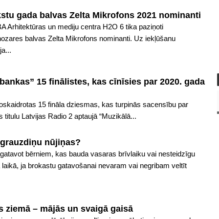
kstu gada balvas Zelta Mikrofons 2021 nominanti
A Arhitektūras un mediju centra H2O 6 tika paziņoti
ozares balvas Zelta Mikrofons nominanti. Uz iekļūšanu
a...
ankas” 15 finālistes, kas cīnīsies par 2020. gada
noskaidrotas 15 fināla dziesmas, kas turpinās sacensību par
itulu Latvijas Radio 2 aptaujā “Muzikālā...
 grauzdiņu nūjiņas?
atavot bērniem, kas bauda vasaras brīvlaiku vai nesteidzīgu
laikā, ja brokastu gatavošanai nevaram vai negribam veltīt
s ziemā – mājās un svaigā gaisā