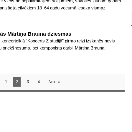
 ir viens no populārākajiem solījumiem, sākoties jaunam gadam.
ganizācija cilvēkiem 18–64 gadu vecumā iesaka vismaz
ākās Mārtiņa Brauna dziesmas
s koncertciklā “Koncerts Z studijā” pirmo reizi izskanēs nevis
tu priekšnesums, bet komponista darbi. Mārtiņa Brauna
1
2
3
4
Next »