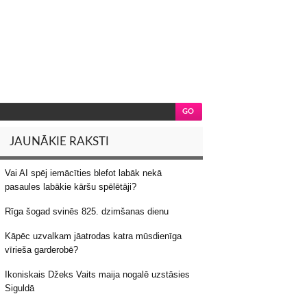
JAUNĀKIE RAKSTI
Vai AI spēj iemācīties blefot labāk nekā
pasaules labākie kāršu spēlētāji?
Rīga šogad svinēs 825. dzimšanas dienu
Kāpēc uzvalkam jāatrodas katra mūsdienīga
vīrieša garderobē?
Ikoniskais Džeks Vaits maija nogalē uzstāsies
Siguldā