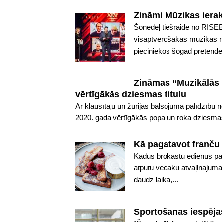
Zināmi Mūzikas iera
Šonedēļ tiešraidē no RISEB
visaptverošākās mūzikas n
pieciniekos šogad pretendēj
Zināmas “Muzikālās b
vērtīgākās dziesmas titulu
Ar klausītāju un žūrijas balsojuma palīdzību 
2020. gada vērtīgākās popa un roka dziesmas t
Kā pagatavot franču
Kādus brokastu ēdienus pag
atpūtu vecāku atvaļinājuma 
daudz laika,...
Sportošanas iespēja