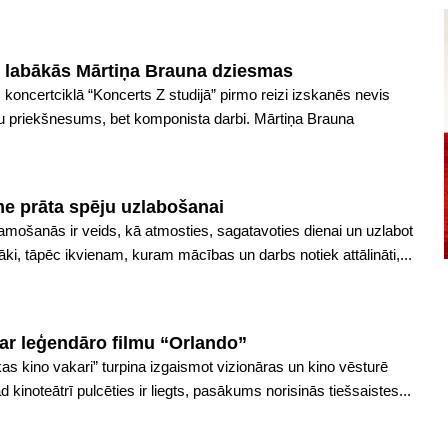
s labākās Mārtiņa Brauna dziesmas
s koncertciklā “Koncerts Z studijā” pirmo reizi izskanēs nevis
tu priekšnesums, bet komponista darbi. Mārtiņa Brauna
me prāta spēju uzlabošanai
amošanās ir veids, kā atmosties, sagatavoties dienai un uzlabot
šāki, tāpēc ikvienam, kuram mācības un darbs notiek attālināti,...
 ar leģendāro filmu “Orlando”
ikas kino vakari” turpina izgaismot vizionāras un kino vēsturē
 kinoteātrī pulcēties ir liegts, pasākums norisinās tiešsaistes...