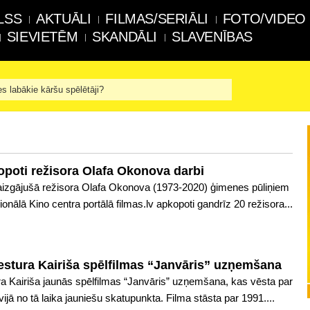
LSS
AKTUĀLI
FILMAS/SERIĀLI
FOTO/VIDEO
SIEVIETĒM
SKANDĀLI
SLAVENĪBAS
es labākie kāršu spēlētāji?
kopoti režisora Olafa Okonova darbi
aizgājušā režisora Olafa Okonova (1973-2020) ģimenes pūliņiem
onālā Kino centra portālā filmas.lv apkopoti gandrīz 20 režisora...
estura Kairiša spēlfilmas “Janvāris” uzņemšana
ura Kairiša jaunās spēlfilmas “Janvāris” uzņemšana, kas vēsta par
jā no tā laika jauniešu skatupunkta. Filma stāsta par 1991....