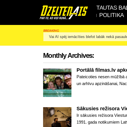
TAUTAS BA
POLITIKA
BREAKING
Vai AI spēj iemācīties blefot labāk nekā pasaul
Monthly Archives:
Portālā filmas.lv ap
Pateicoties nesen mūžībā 
un arhīvu apzināšanai, Naci
Sākusies režisora Vi
Ir sākusies režisora Viest
1991. gada notikumiem Latvi