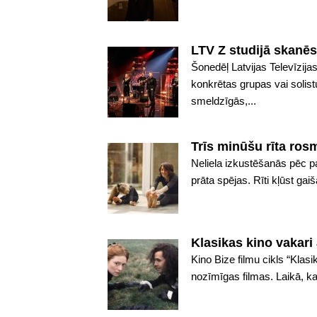
LTV Z studijā skanē
Šonedēļ Latvijas Televīzija
konkrētas grupas vai solis
smeldzīgās,...
Trīs minūšu rīta ros
Neliela izkustēšanās pēc p
prāta spējas. Rīti kļūst gai
Klasikas kino vakari
Kino Bize filmu cikls “Klas
nozīmīgas filmas. Laikā, kad