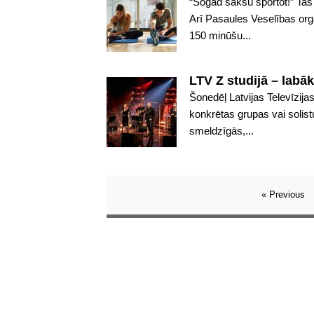
“Šogad sākšu sportot!” Tas
Arī Pasaules Veselības or
150 minūšu...
LTV Z studijā – lab
Šonedēļ Latvijas Televīzija
konkrētas grupas vai solis
smeldzīgās,...
« Previous