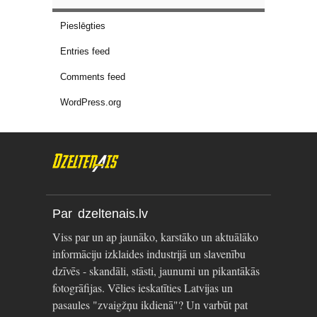
Pieslēgties
Entries feed
Comments feed
WordPress.org
Par dzeltenais.lv
Viss par un ap jaunāko, karstāko un aktuālāko
informāciju izklaides industrijā un slavenību
dzīvēs - skandāli, stāsti, jaunumi un pikantākās
fotogrāfijas. Vēlies ieskatīties Latvijas un
pasaules "zvaigžņu ikdienā"? Un varbūt pat