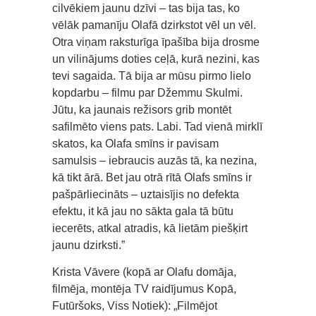
cilvēkiem jaunu dzīvi – tas bija tas, ko
vēlāk pamanīju Olafā dzirkstot vēl un vēl.
Otra viņam raksturīga īpašība bija drosme
un vilinājums doties ceļā, kurā nezini, kas
tevi sagaida. Tā bija ar mūsu pirmo lielo
kopdarbu – filmu par Džemmu Skulmi.
Jūtu, ka jaunais režisors grib montēt
safilmēto viens pats. Labi. Tad vienā mirklī
skatos, ka Olafa smīns ir pavisam
samulsis – iebraucis auzās tā, ka nezina,
kā tikt ārā. Bet jau otrā rītā Olafs smīns ir
pašpārliecināts – uztaisījis no defekta
efektu, it kā jau no sākta gala tā būtu
iecerēts, atkal atradis, kā lietām piešķirt
jaunu dzirksti.”
Krista Vāvere (kopā ar Olafu domāja,
filmēja, montēja TV raidījumus Kopā,
Futūršoks, Viss Notiek): „Filmējot