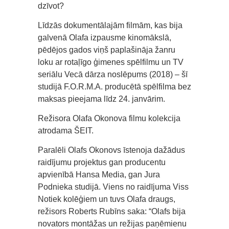
dzīvot?
Līdzās dokumentālajām filmām, kas bija
galvenā Olafa izpausme kinomākslā,
pēdējos gados viņš paplašināja žanru
loku ar rotaļīgo ģimenes spēlfilmu un TV
seriālu Vecā dārza noslēpums (2018) – šī
studijā F.O.R.M.A. producētā spēlfilma bez
maksas pieejama līdz 24. janvārim.
Režisora Olafa Okonova filmu kolekcija
atrodama ŠEIT.
Paralēli Olafs Okonovs īstenoja dažādus
raidījumu projektus gan producentu
apvienībā Hansa Media, gan Jura
Podnieka studijā. Viens no raidījuma Viss
Notiek kolēģiem un tuvs Olafa draugs,
režisors Roberts Rubīns saka: “Olafs bija
novators montāžas un režijas paņēmienu