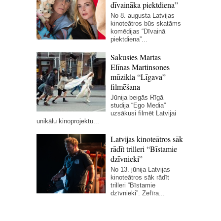
dīvaināka piektdiena”
No 8. augusta Latvijas
kinoteātros būs skatāms
komēdijas “Dīvainā
piektdiena”...
Sākusies Martas
Elīnas Martinsones
mūzikla “Līgava”
filmēšana
Jūnija beigās Rīgā
studija “Ego Media”
uzsākusi filmēt Latvijai
unikālu kinoprojektu...
Latvijas kinoteātros sāk
rādīt trilleri “Bīstamie
dzīvnieki”
No 13. jūnija Latvijas
kinoteātros sāk rādīt
trilleri “Bīstamie
dzīvnieki”. Zefīra...