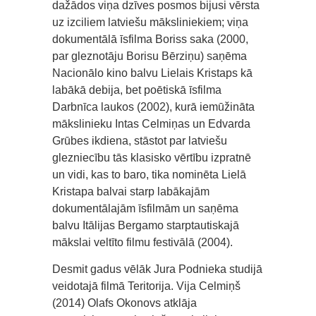
dažādos viņa dzīves posmos bijusi vērsta
uz izciliem latviešu māksliniekiem; viņa
dokumentālā īsfilma Boriss saka (2000,
par gleznotāju Borisu Bērziņu) saņēma
Nacionālo kino balvu Lielais Kristaps kā
labākā debija, bet poētiskā īsfilma
Darbnīca laukos (2002), kurā iemūžināta
mākslinieku Intas Celmiņas un Edvarda
Grūbes ikdiena, stāstot par latviešu
glezniecību tās klasisko vērtību izpratnē
un vidi, kas to baro, tika nominēta Lielā
Kristapa balvai starp labākajām
dokumentālajām īsfilmām un saņēma
balvu Itālijas Bergamo starptautiskajā
mākslai veltīto filmu festivālā (2004).
Desmit gadus vēlāk Jura Podnieka studijā
veidotajā filmā Teritorija. Vija Celmiņš
(2014) Olafs Okonovs atklāja