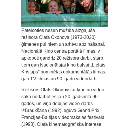
Pateicoties nesen mūžībā aizgājušā
režisora Olafa Okonova (1973-2020)
ģimenes pūliņiem un arhīvu apzināšanai,
Nacionālā Kino centra portālā filmas.lv
apkopoti gandrīz 20 režisora darbi, starp
tiem gan Nacionālajai kino balvai „Lielais
Kristaps” nominētas dokumentālās filmas,
gan TV filmas un 90. gadu videodarbi.
Režisors Olafs Okonovs ar kino un video
sāka nodarboties jau 20. gadsimta 90.
gados, un viņa debijas video-darbs
IzBraukšana (1992) ieguva Grand Prix
Francijas-Baltijas videomākslas festivālā
(1993). Olafa kinematogrāfiskā interese