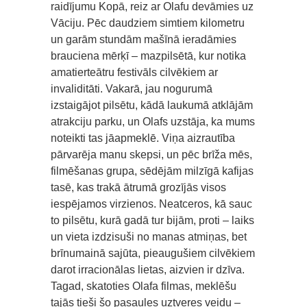
raidījumu Kopā, reiz ar Olafu devāmies uz
Vāciju. Pēc daudziem simtiem kilometru
un garām stundām mašīnā ieradāmies
brauciena mērķī – mazpilsētā, kur notika
amatierteātru festivāls cilvēkiem ar
invaliditāti. Vakarā, jau nogurumā
izstaigājot pilsētu, kādā laukumā atklājām
atrakciju parku, un Olafs uzstāja, ka mums
noteikti tas jāapmeklē. Viņa aizrautība
pārvarēja manu skepsi, un pēc brīža mēs,
filmēšanas grupa, sēdējām milzīgā kafijas
tasē, kas trakā ātrumā grozījās visos
iespējamos virzienos. Neatceros, kā sauc
to pilsētu, kurā gadā tur bijām, proti – laiks
un vieta izdzisuši no manas atmiņas, bet
brīnumainā sajūta, pieaugušiem cilvēkiem
darot irracionālas lietas, aizvien ir dzīva.
Tagad, skatoties Olafa filmas, meklēšu
tajās tieši šo pasaules uztveres veidu –