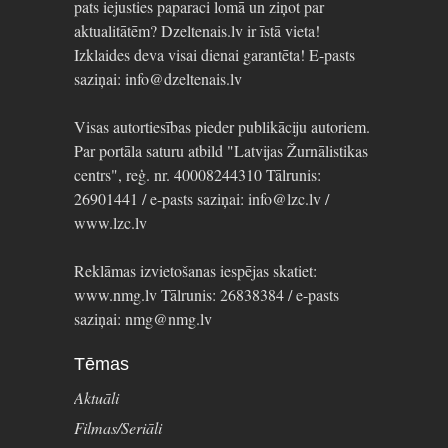
pats iejusties paparaci lomā un ziņot par
aktualitātēm? Dzeltenais.lv ir īstā vieta!
Izklaides deva visai dienai garantēta! E-pasts
saziņai: info@dzeltenais.lv
Visas autortiesības pieder publikāciju autoriem.
Par portāla saturu atbild "Latvijas Žurnālistikas
centrs", reģ. nr. 40008244310 Tālrunis:
26901441 / e-pasts saziņai: info@lzc.lv /
www.lzc.lv
Reklāmas izvietošanas iespējas skatiet:
www.nmg.lv Tālrunis: 26838384 / e-pasts
saziņai: nmg@nmg.lv
Tēmas
Aktuāli
Filmas/Seriāli