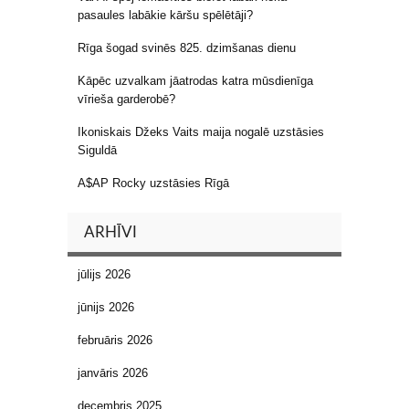
pasaules labākie kāršu spēlētāji?
Rīga šogad svinēs 825. dzimšanas dienu
Kāpēc uzvalkam jāatrodas katra mūsdienīga
vīrieša garderobē?
Ikoniskais Džeks Vaits maija nogalē uzstāsies
Siguldā
A$AP Rocky uzstāsies Rīgā
ARHĪVI
jūlijs 2026
jūnijs 2026
februāris 2026
janvāris 2026
decembris 2025