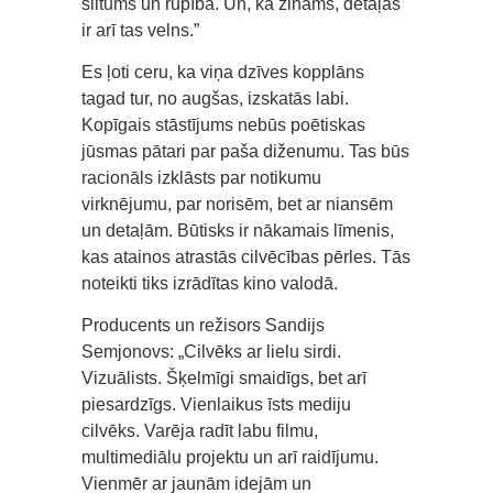
siltums un rūpība. Un, kā zināms, detaļās
ir arī tas velns.”
Es ļoti ceru, ka viņa dzīves kopplāns
tagad tur, no augšas, izskatās labi.
Kopīgais stāstījums nebūs poētiskas
jūsmas pātari par paša diženumu. Tas būs
racionāls izklāsts par notikumu
virknējumu, par norisēm, bet ar niansēm
un detaļām. Būtisks ir nākamais līmenis,
kas atainos atrastās cilvēcības pērles. Tās
noteikti tiks izrādītas kino valodā.
Producents un režisors Sandijs
Semjonovs: „Cilvēks ar lielu sirdi.
Vizuālists. Šķelmīgi smaidīgs, bet arī
piesardzīgs. Vienlaikus īsts mediju
cilvēks. Varēja radīt labu filmu,
multimediālu projektu un arī raidījumu.
Vienmēr ar jaunām idejām un