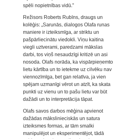
spēli nopietnības vidū.”
Režisors Roberts Rubīns, draugs un
kolēģis: „Sarunās, dialogos Olafa runas
maniere ir izteiksmīga, ar striktu un
pašpārliecinātu viedokli. Viņu kaitina
viegli uztverami, paredzami mākslas
darbi, tos viņš nesaudzīgi kritizē un asi
nosoda. Olafs norāda, ka vispārpieņemto
lietu kārtība un to ietekme uz cilvēku nav
viennozīmīga, bet gan relatīva, ja vien
spējam uzmanīgi vērot un atzīt, ka skata
punkti uz vienu un to pašu lietu var būt
dažādi un to interpretācija tāpat.
Olafs savos darbos mēģina apvienot
dažādas mākslinieciskās un satura
izteiksmes formas, ar tām smalki
manipulējot un eksperimentējot, tādā