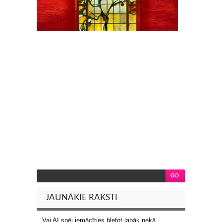
JAUNĀKIE RAKSTI
Vai AI spēj iemācīties blefot labāk nekā