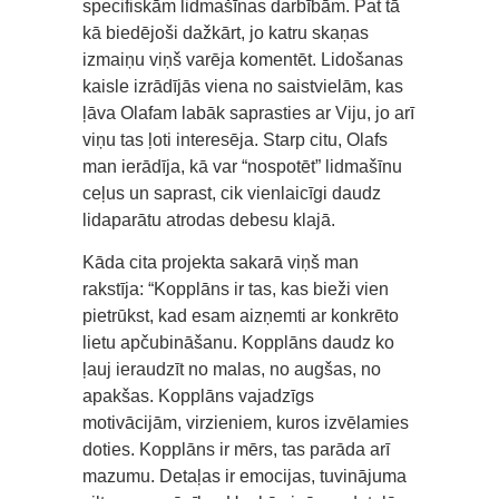
specifiskām lidmašīnas darbībām. Pat tā
kā biedējoši dažkārt, jo katru skaņas
izmaiņu viņš varēja komentēt. Lidošanas
kaisle izrādījās viena no saistvielām, kas
ļāva Olafam labāk saprasties ar Viju, jo arī
viņu tas ļoti interesēja. Starp citu, Olafs
man ierādīja, kā var “nospotēt” lidmašīnu
ceļus un saprast, cik vienlaicīgi daudz
lidaparātu atrodas debesu klajā.
Kāda cita projekta sakarā viņš man
rakstīja: “Kopplāns ir tas, kas bieži vien
pietrūkst, kad esam aizņemti ar konkrēto
lietu apčubināšanu. Kopplāns daudz ko
ļauj ieraudzīt no malas, no augšas, no
apakšas. Kopplāns vajadzīgs
motivācijām, virzieniem, kuros izvēlamies
doties. Kopplāns ir mērs, tas parāda arī
mazumu. Detaļas ir emocijas, tuvinājuma