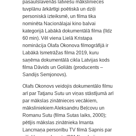
pasaulslavenās latviešu mākslinieces
tuvplānu ārkārtīgi poētiskā un dziļi
personiskā izteiksmē, un filma tika
nominēta Nacionālajai kino balvai
kategorijā Labākā dokumentālā filma (līdz
60 min). Vēl viena Lielā Kristapa
nominācija Olafa Okonova filmogrāfijā ir
Labākā īsmetrāžas filma 2019, kuru
saņēma dokumentālā cikla Latvijas kods
filma Dāvids un Goliāts (producents –
Sandijs Semjonovs).
Olafs Okonovs veidojis dokumentālo filmu
arī par Tatjanu Sutu un viņas stāstījumā arī
par mākslas zinātnieces vecākiem,
māksliniekiem Aleksandru Beļcovu un
Romanu Sutu (filma Sutas laiks, 2000);
pētījis mākslas zinātnieka Imanta
Lancmaņa personību TV filmā Sapnis par