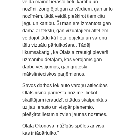
veidā mainot ierasto lietu kārtību un
nozīmi, žonglējot gan ar vārdiem, gan ar to
nozīmēm, tādā veidā piešķirot tiem citu
jēgu un kārtību. Šī maniere izmantota gan
darbā ar tekstu, gan vizuālajiem attēliem,
veidojot tādu kā lietu, objektu un varoņu
tēlu vizuālu pārtulkošanu. Tādēļ
likumsakarīgi, ka Olafs aizrautīgi pievērš
uzmanību detaļām, kas vērojams gan
darbu vēstījumos, gan groteski
mākslinieciskos paņēmienos.
Savos darbos iekļauto varoņu attiecības
Olafs risina pārnestā nozīmē, liekot
skatītājam ieraudzīt citādus skatpunktus
uz jau ierasto un vispār pieņemto,
piešķirot lietām aizvien jaunas nozīmes.
Olafa Okonova mūžīgās spēles ar visu,
kas ir jāpārtulko.”