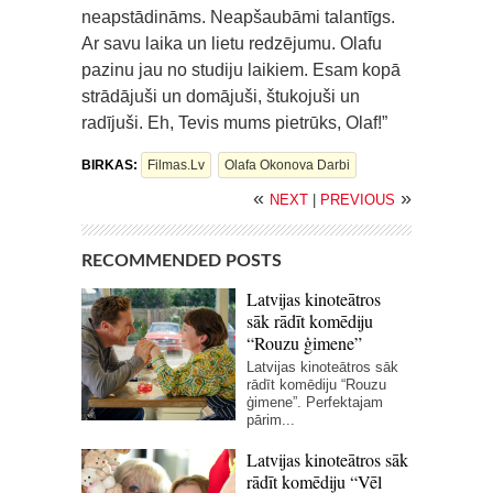
neapstādināms. Neapšaubāmi talantīgs.
Ar savu laika un lietu redzējumu. Olafu
pazinu jau no studiju laikiem. Esam kopā
strādājuši un domājuši, štukojuši un
radījuši. Eh, Tevis mums pietrūks, Olaf!”
BIRKAS:
Filmas.lv
Olafa Okonova Darbi
«
»
NEXT
|
PREVIOUS
RECOMMENDED POSTS
Latvijas kinoteātros
sāk rādīt komēdiju
“Rouzu ģimene”
Latvijas kinoteātros sāk
rādīt komēdiju “Rouzu
ģimene”. Perfektajam
pārim...
Latvijas kinoteātros sāk
rādīt komēdiju “Vēl