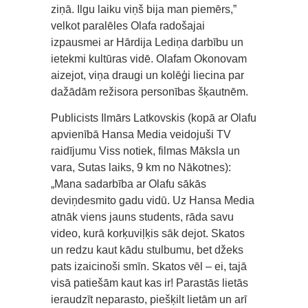
ziņā. Ilgu laiku viņš bija man piemērs,”
velkot paralēles Olafa radošajai
izpausmei ar Hārdija Lediņa darbību un
ietekmi kultūras vidē. Olafam Okonovam
aizejot, viņa draugi un kolēģi liecina par
dažādām režisora personības šķautnēm.
Publicists Ilmārs Latkovskis (kopā ar Olafu
apvienībā Hansa Media veidojuši TV
raidījumu Viss notiek, filmas Māksla un
vara, Sutas laiks, 9 km no Nākotnes):
„Mana sadarbība ar Olafu sākās
deviņdesmito gadu vidū. Uz Hansa Media
atnāk viens jauns students, rāda savu
video, kurā korķuviļķis sāk dejot. Skatos
un redzu kaut kādu stulbumu, bet džeks
pats izaicinoši smīn. Skatos vēl – ei, tajā
visā patiešām kaut kas ir! Parastās lietās
ieraudzīt neparasto, piešķilt lietām un arī