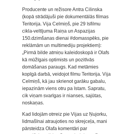
Producente un režisore Antra Cilinska
(kopā strādājuši pie dokumentālās filmas
Teritorija. Vija Celmiņš, pie 29 īsfilmu
cikla-veltījuma Raiņa un Aspazijas
150.dzimšanas dienai #domasspēks, pie
reklāmām un multimediju projektiem):
„Pirmā bilde atmiņu kaleidoskopā ir Olafs
kā mūžīgais optimists un pozitīvās
domāšanas paraugs. Kad metāmies
kopīgā darbā, veidojot filmu Teritorija. Vija
Celmiņš, kā jau skrienot garāku gabalu,
iepazinām viens otru pa īstam. Sapratu,
cik viņam svarīgas ir nianses, sajūtas,
noskaņas.
Kad lidojām otrreiz pie Vijas uz Ņujorku,
lidmašīnai atraujoties no skrejceļa, mani
pārsteidza Olafa komentāri par