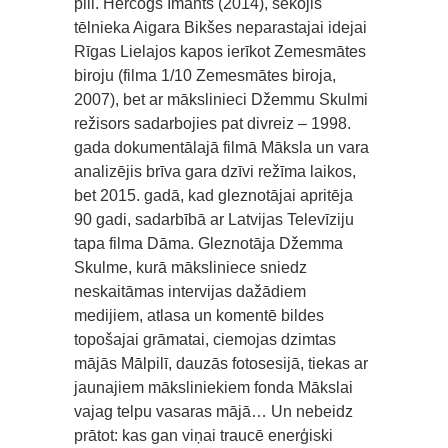
pili. Hercogs Imants (2014), sekojis
tēlnieka Aigara Bikšes neparastajai idejai
Rīgas Lielajos kapos ierīkot Zemesmātes
biroju (filma 1/10 Zemesmātes biroja,
2007), bet ar mākslinieci Džemmu Skulmi
režisors sadarbojies pat divreiz – 1998.
gada dokumentālajā filmā Māksla un vara
analizējis brīva gara dzīvi režīma laikos,
bet 2015. gadā, kad gleznotājai apritēja
90 gadi, sadarbībā ar Latvijas Televīziju
tapa filma Dāma. Gleznotāja Džemma
Skulme, kurā māksliniece sniedz
neskaitāmas intervijas dažādiem
medijiem, atlasa un komentē bildes
topošajai grāmatai, ciemojas dzimtas
mājās Mālpilī, dauzās fotosesijā, tiekas ar
jaunajiem māksliniekiem fonda Mākslai
vajag telpu vasaras mājā… Un nebeidz
prātot: kas gan viņai traucē enerģiski