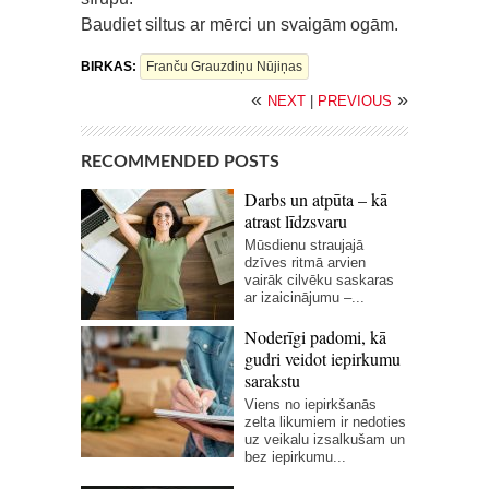
Baudiet siltus ar mērci un svaigām ogām.
BIRKAS:
Franču Grauzdiņu Nūjiņas
«
»
NEXT
|
PREVIOUS
RECOMMENDED POSTS
Darbs un atpūta – kā
atrast līdzsvaru
Mūsdienu straujajā
dzīves ritmā arvien
vairāk cilvēku saskaras
ar izaicinājumu –...
Noderīgi padomi, kā
gudri veidot iepirkumu
sarakstu
Viens no iepirkšanās
zelta likumiem ir nedoties
uz veikalu izsalkušam un
bez iepirkumu...