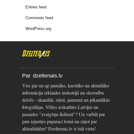
Entries feed
Comments feed
WordPress.org
Par dzeltenais.lv
Viss par un ap jaunāko, karstāko un aktuālāko
informāciju izklaides industrijā un slavenību
dzīvēs - skandāli, stāsti, jaunumi un pikantākās
fotogrāfijas. Vēlies ieskatīties Latvijas un
pasaules "zvaigžņu ikdienā"? Un varbūt pat
pats iejusties paparaci lomā un ziņot par
aktualitātēm? Dzeltenais.lv ir īstā vieta!