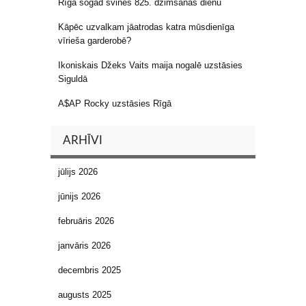
Rīga šogad svinēs 825. dzimšanas dienu
Kāpēc uzvalkam jāatrodas katra mūsdienīga
vīrieša garderobē?
Ikoniskais Džeks Vaits maija nogalē uzstāsies
Siguldā
A$AP Rocky uzstāsies Rīgā
ARHĪVI
jūlijs 2026
jūnijs 2026
februāris 2026
janvāris 2026
decembris 2025
augusts 2025