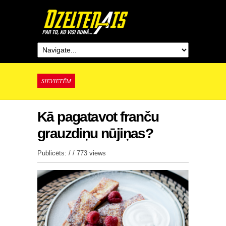
SIEVIETĒM
Kā pagatavot franču
grauzdiņu nūjiņas?
Publicēts: / /
773 views