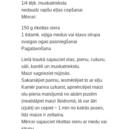
1/4 tējk. muskatrieksta
nedaudz rapšu eļļas cepšanai
Mērcei:
150 g rikottas siera
1 ēdamk. vijīga medus vai kļavu sīrupa
svaigas ogas pasniegšanai
Pagatavošana
Lielā traukā sajauciet olas, pienu, cukuru,
sāli, kanēli un muskatriekstu.
Maizi sagrieziet nūjiņās.
Sakarsējiet pannu, iesmērējiet to ar eļļu.
Kamēr panna uzkarst, apmērcējiet maizi
olu-piena maisījumā no abām pusēm
(neatstājiet maizi šķidrumā, tā var ātri
izjukt) un cepiet ~ 1 min no katrās puses,
līdz maize ir zeltaina.
Mērcei sajauciet rikottas sieru ar medu vai
sīrupu.