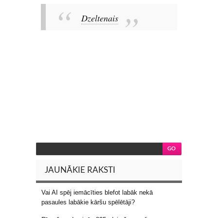
Dzeltenais
JAUNĀKIE RAKSTI
Vai AI spēj iemācīties blefot labāk nekā
pasaules labākie kāršu spēlētāji?