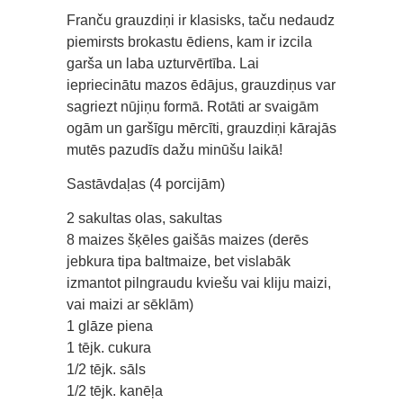
Franču grauzdiņi ir klasisks, taču nedaudz
piemirsts brokastu ēdiens, kam ir izcila
garša un laba uzturvērtība. Lai
iepriecinātu mazos ēdājus, grauzdiņus var
sagriezt nūjiņu formā. Rotāti ar svaigām
ogām un garšīgu mērcīti, grauzdiņi kārajās
mutēs pazudīs dažu minūšu laikā!
Sastāvdaļas (4 porcijām)
2 sakultas olas, sakultas
8 maizes šķēles gaišās maizes (derēs
jebkura tipa baltmaize, bet vislabāk
izmantot pilngraudu kviešu vai kliju maizi,
vai maizi ar sēklām)
1 glāze piena
1 tējk. cukura
1/2 tējk. sāls
1/2 tējk. kanēļa