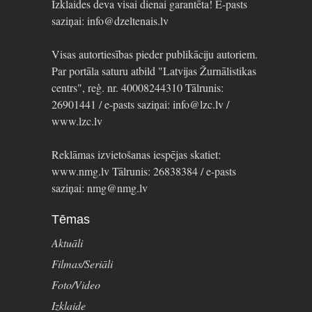
Izklaides deva visai dienai garantēta! E-pasts
saziņai: info@dzeltenais.lv
Visas autortiesības pieder publikāciju autoriem.
Par portāla saturu atbild "Latvijas Žurnālistikas
centrs", reģ. nr. 40008244310 Tālrunis:
26901441 / e-pasts saziņai: info@lzc.lv /
www.lzc.lv
Reklāmas izvietošanas iespējas skatiet:
www.nmg.lv Tālrunis: 26838384 / e-pasts
saziņai: nmg@nmg.lv
Tēmas
Aktuāli
Filmas/Seriāli
Foto/Video
Izklaide