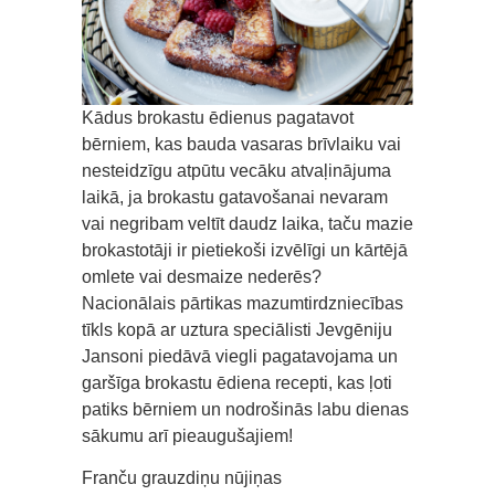
Kādus brokastu ēdienus pagatavot
bērniem, kas bauda vasaras brīvlaiku vai
nesteidzīgu atpūtu vecāku atvaļinājuma
laikā, ja brokastu gatavošanai nevaram
vai negribam veltīt daudz laika, taču mazie
brokastotāji ir pietiekoši izvēlīgi un kārtējā
omlete vai desmaize nederēs?
Nacionālais pārtikas mazumtirdzniecības
tīkls kopā ar uztura speciālisti Jevgēniju
Jansoni piedāvā viegli pagatavojama un
garšīga brokastu ēdiena recepti, kas ļoti
patiks bērniem un nodrošinās labu dienas
sākumu arī pieaugušajiem!
Franču grauzdiņu nūjiņas