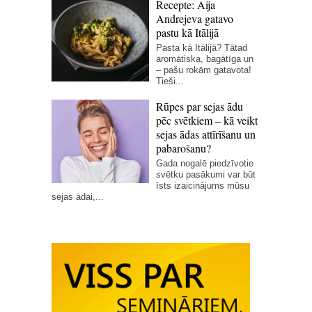
Recepte: Aija
Andrejeva gatavo
pastu kā Itālijā
Pasta kā Itālijā? Tātad
aromātiska, bagātīga un
– pašu rokām gatavota!
Tieši...
Rūpes par sejas ādu
pēc svētkiem – kā veikt
sejas ādas attīrīšanu un
pabarošanu?
Gada nogalē piedzīvotie
svētku pasākumi var būt
īsts izaicinājums mūsu
sejas ādai,...