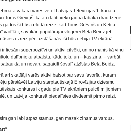
ebruāra vakarā varēs vērot Latvijas Televīzijas 1. kanālā,
un Toms Grēviņš, kā arī dalībnieku jaunā labākā draudzene
gados šī būs ceturtā reize, kad Toms Grēviņš un Ketija
vadītāji, savukārt populārajai vlogerei Beta Beidz jeb
unāsies uzreiz pēc uzstāšanās, šī būs debija TV ekrānā.
 ir tiešām superpozitīvi un aktīvi cilvēki, un no manis kā viņu
totu dalībnieku atbalstu, kādu joku un – kas zina, – varbūt
atraukta un nevaru sagaidīt šovu!” atzīstas Beta Beidz.
 arī skatītāji varēs aktīvi balsot par savu favorītu, kuram
u pārstāvēt Latviju starptautiskajā Eirovīzijas dziesmu
tiskais konkurss ik gadu pie TV ekrāniem pulcē miljoniem
ulē, un Latvija konkursā piedalīsies divdesmit pirmo reizi.
sim gan labi atpazīstamus, gan mazāk zināmus vārdus.
art”