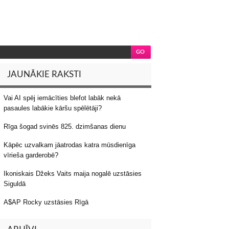
JAUNĀKIE RAKSTI
Vai AI spēj iemācīties blefot labāk nekā
pasaules labākie kāršu spēlētāji?
Rīga šogad svinēs 825. dzimšanas dienu
Kāpēc uzvalkam jāatrodas katra mūsdienīga
vīrieša garderobē?
Ikoniskais Džeks Vaits maija nogalē uzstāsies
Siguldā
A$AP Rocky uzstāsies Rīgā