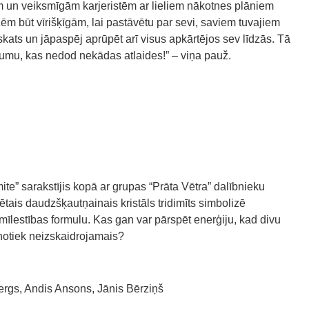
 un veiksmīgām karjeristēm ar lieliem nākotnes plāniem
ēm būt vīrišķīgām, lai pastāvētu par sevi, saviem tuvajiem
kats un jāpaspēj aprūpēt arī visus apkārtējos sev līdzās. Tā
zumu, kas nedod nekādas atlaides!” – viņa pauž.
te” sarakstījis kopā ar grupas “Prāta Vētra” dalībnieku
is daudzšķautņainais kristāls tridimīts simbolizē
īlestības formulu. Kas gan var pārspēt enerģiju, kad divu
 notiek neizskaidrojamais?
ergs, Andis Ansons, Jānis Bērziņš