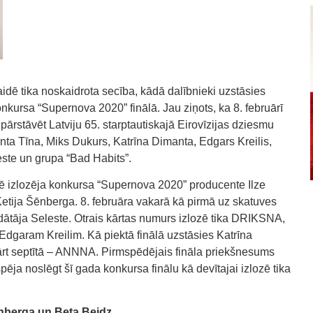
idē tika noskaidrota secība, kādā dalībnieki uzstāsies
konkursa “Supernova 2020” finālā. Jau ziņots, ka 8. februārī
ārstāvēt Latviju 65. starptautiskajā Eirovīzijas dziesmu
anta Tīna, Miks Dukurs, Katrīna Dimanta, Edgars Kreilis,
te un grupa “Bad Habits”.
ē izlozēja konkursa “Supernova 2020” producente Ilze
tija Šēnberga. 8. februāra vakarā kā pirmā uz skatuves
dātāja Seleste. Otrais kārtas numurs izlozē tika DRIKSNA,
– Edgaram Kreilim. Kā piektā finālā uzstāsies Katrīna
ārt septītā – ANNNA. Pirmspēdējais fināla priekšnesums
pēja noslēgt šī gada konkursa finālu kā devītajai izlozē tika
nberga un Beta Beidz