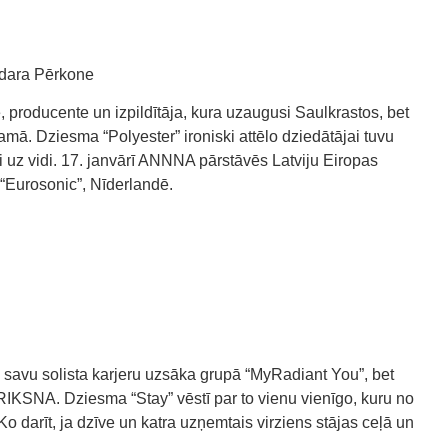
adara Pērkone
producente un izpildītāja, kura uzaugusi Saulkrastos, bet
mā. Dziesma “Polyester” ironiski attēlo dziedātājai tuvu
i uz vidi. 17. janvārī ANNNA pārstāvēs Latviju Eiropas
 “Eurosonic”, Nīderlandē.
 savu solista karjeru uzsāka grupā “MyRadiant You”, bet
IKSNA. Dziesma “Stay” vēstī par to vienu vienīgo, kuru no
Ko darīt, ja dzīve un katra uzņemtais virziens stājas ceļā un