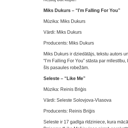
Miks Dukurs – “I’m Falling For You”
Mūzika: Miks Dukurs
Vārdi: Miks Dukurs
Producents: Miks Dukurs
Miks Dukurs ir dziedātājs, tekstu autors 
“I’m Falling For You” stāsta par mīlestīb
šīs pasaules robežām.
Seleste – “Like Me”
Mūzika: Reinis Briģis
Vārdi: Seleste Solovjova-Vlasova
Producents: Reinis Briģis
Seleste ir 17 gadīga rīdziniece, kura māc