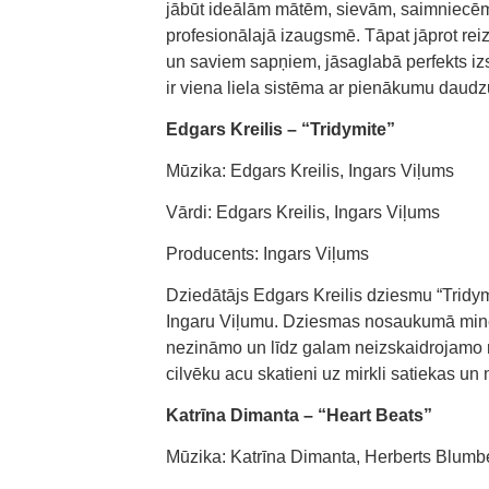
jābūt ideālām mātēm, sievām, saimniecēm
profesionālajā izaugsmē. Tāpat jāprot reiz
un saviem sapņiem, jāsaglabā perfekts izs
ir viena liela sistēma ar pienākumu daud
Edgars Kreilis – “Tridymite”
Mūzika: Edgars Kreilis, Ingars Viļums
Vārdi: Edgars Kreilis, Ingars Viļums
Producents: Ingars Viļums
Dziedātājs Edgars Kreilis dziesmu “Tridymi
Ingaru Viļumu. Dziesmas nosaukumā minēta
nezināmo un līdz galam neizskaidrojamo m
cilvēku acu skatieni uz mirkli satiekas un
Katrīna Dimanta – “Heart Beats”
Mūzika: Katrīna Dimanta, Herberts Blumb