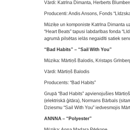
Vārdi: Katrīna Dimanta, Herberts Blumber
Producenti: Andis Ansons, Fonds “Līdzsk
Mūziķe un komponiste Katrīna Dimanta uz
“Heart Beats” tapusi labdarības fonda “Līd
agrumā pilsētas ielās negaidīti satiek senu 
“Bad Habits” – “Sail With You”
Mūzika: Mārtiņš Balodis, Kristaps Grīnbe
Vārdi: Mārtiņš Balodis
Producents: “Bad Habits”
Grupā “Bad Habits” apvienojušies Mārtiņš 
(elektriskā ģitāra), Normans Bārbals (sita
Dziesmu “Sail With You” iedvesmojis Mārtiņ
ANNNA – “Polyester”
Mūzika: Anna Madara Pērkone