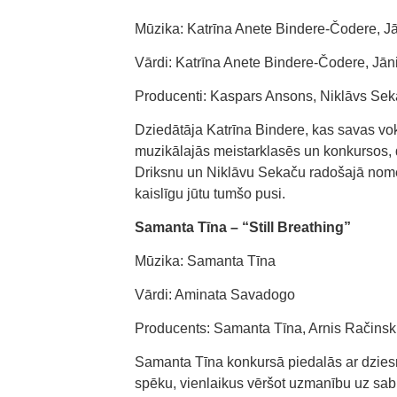
Mūzika: Katrīna Anete Bindere-Čodere, J
Vārdi: Katrīna Anete Bindere-Čodere, Jān
Producenti: Kaspars Ansons, Niklāvs Se
Dziedātāja Katrīna Bindere, kas savas vokā
muzikālajās meistarklasēs un konkursos, d
Driksnu un Niklāvu Sekaču radošajā nomet
kaislīgu jūtu tumšo pusi.
Samanta Tīna – “Still Breathing”
Mūzika: Samanta Tīna
Vārdi: Aminata Savadogo
Producents: Samanta Tīna, Arnis Račinsk
Samanta Tīna konkursā piedalās ar dziesmu
spēku, vienlaikus vēršot uzmanību uz sabi