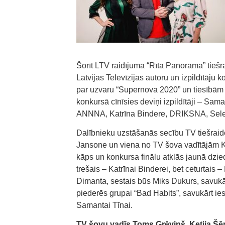
Šorīt LTV raidījuma “Rīta Panorāma” tiešra
Latvijas Televīzijas autoru un izpildītāju 
par uzvaru “Supernova 2020” un tiesībām p
konkursā cīnīsies deviņi izpildītāji – Sam
ANNNA, Katrīna Bindere, DRIKSNA, Seles
Dalībnieku uzstāšanās secību TV tiešraid
Jansone un viena no TV šova vadītājām Ke
kāps un konkursa finālu atklās jaunā dzie
trešais – Katrīnai Binderei, bet ceturtais 
Dimanta, sestais būs Miks Dukurs, savuk
piederēs grupai “Bad Habits”, savukārt ies
Samantai Tīnai.
TV šovu vadīs Toms Grēviņš, Ketija Šē