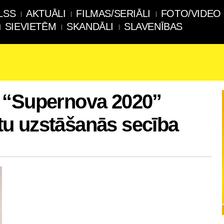
LSS
AKTUĀLI
FILMAS/SERIĀLI
FOTO/VIDEO
SIEVIETĒM
SKANDĀLI
SLAVENĪBAS
 “Supernova 2020”
istu uzstāšanās secība