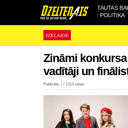
TAUTAS BA
POLITIKA
IZKLAIDE
Zināmi konkursa
vadītāji un fināl
Publicēts: / /
1313 views