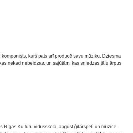
un komponists, kurš pats arī producē savu mūziku. Dziesma
u, kas nekad nebeidzas, un sajūtām, kas sniedzas tālu ārpus
ās Rīgas Kultūru vidusskolā, apgūst ģitārspēli un muzicē.