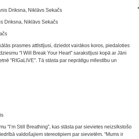
ānis Driksna, Niklāvs Sekačs
is Driksna, Niklāvs Sekačs
kačs
lās prasmes attīstījusi, dziedot vairākos koros, piedaloties
ziesmu “I Will Break Your Heart” sarakstījusi kopā ar Jāni
nē “RIGaLIVE”. Tā stāsta par neprātīgu mīlestību un
is
 “I’m Still Breathing”, kas stāsta par sievietes neizsīkstošo
edrībā valdošajiem stereotipiem par sievietēm. “Mums ir