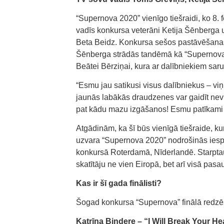
“Supernova 2020” vienīgo tiešraidi, ko 8. f
vadīs konkursa veterāni Ketija Šēnberga 
Beta Beidz. Konkursa sešos pastāvēšanas 
Šēnberga strādās tandēmā kā “Supernova” 
Beātei Bērziņai, kura ar dalībniekiem sar
“Esmu jau satikusi visus dalībniekus – viņi
jaunās labākās draudzenes var gaidīt nevil
pat kādu mazu izgāšanos! Esmu patīkami s
Atgādinām, ka šī būs vienīgā tiešraide, kurā
uzvara “Supernova 2020” nodrošinās iespēj
konkursā Roterdamā, Nīderlandē. Starptau
skatītāju ne vien Eiropā, bet arī visā pasa
Kas ir šī gada finālisti?
Šogad konkursa “Supernova” finālā redzē
Katrīna Bindere – “I Will Break Your He