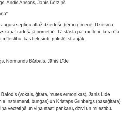
gs, Andis Ansons, Jānis Bērziņš
aņa”
augusi septiņu allaž dziedošu bērnu ģimenē. Dziesma
zskaņa” radošajā nometnē. Tā stāsta par meiteni, kura rīta
mīlestību, kas liek sirdij pukstēt straujāk.
rgs, Normunds Bārbals, Jānis Līde
Balodis (vokāls, ģitāra, mutes ermoņikas), Jānis Līde
mie instrumenti, bungas) un Kristaps Grīnbergs (bassģitāra).
a vectētiņš un viņa stāsti par karu, dzīvi un mīlestību.