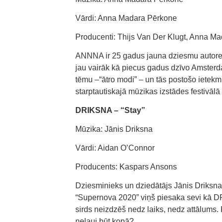
Vārdi: Anna Madara Pērkone
Producenti: Thijs Van Der Klugt, Anna M
ANNNA ir 25 gadus jauna dziesmu autore, 
jau vairāk kā piecus gadus dzīvo Amsterda
tēmu –“ātro modi” – un tās postošo ietekm
starptautiskajā mūzikas izstādes festivālā
DRIKSNA – “Stay”
Mūzika: Jānis Driksna
Vārdi: Aidan O’Connor
Producents: Kaspars Ansons
Dziesminieks un dziedātājs Jānis Driksna
“Supernova 2020” viņš piesaka sevi kā DR
sirds neizdzēš nedz laiks, nedz attālums. 
neļauj būt kopā?