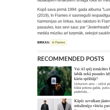
labākajiem ierakstiem smagā roka un metā
Kopš sava pirmā 1994. gada albuma ”Lunar 
(2019), In Flames ir sasnieguši iespaidī
harmonijas un lirikas, kas raksturo In Flames
pasaules, kas sevi sauc par “Jesterheads”
metāla mūziku arī turpmāk, sekojot saukli
BIRKAS:
In Flames
RECOMMENDED POSTS
Vai AI spēj iemācīties 
labāk nekā pasaules la
kāršu spēlētāji?
Uzbursim ainu – sēžot p
klātā pokera galda, pulss
paātrinās,...
Kāpēc uzvalkam jāatro
mūsdienīga vīrieša gar