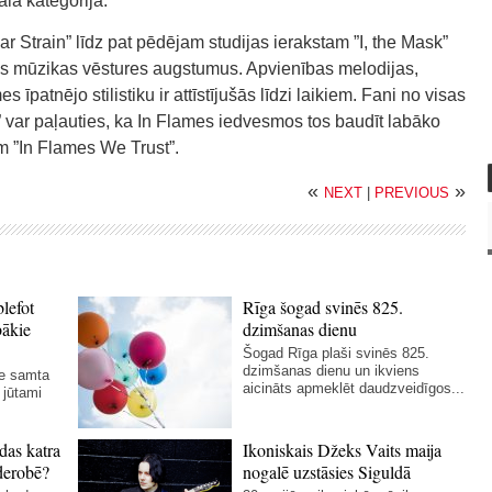
la kategorijā.
Strain” līdz pat pēdējam studijas ierakstam ”I, the Mask”
gus mūzikas vēstures augstumus. Apvienības melodijas,
 īpatnējo stilistiku ir attīstījušās līdzi laikiem. Fani no visas
 var paļauties, ka In Flames iedvesmos tos baudīt labāko
m ”In Flames We Trust”.
«
»
NEXT
|
PREVIOUS
blefot
Rīga šogad svinēs 825.
bākie
dzimšanas dienu
Šogad Rīga plaši svinēs 825.
dzimšanas dienu un ikviens
ie samta
aicināts apmeklēt daudzveidīgos...
 jūtami
das katra
Ikoniskais Džeks Vaits maija
derobē?
nogalē uzstāsies Siguldā