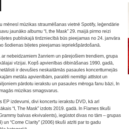
aitu mēnesī mūzikas straumēšanas vietnē Spotify, leģendārie
savu jaunāko albumu “I, the Mask” 29. maijā pirmo reizi
Biļetes publiskajā tirdzniecībā būs pieejamas no 24. janvāra
au no šodienas biļetes pieejamas iepriekšpārdošanā.
a ar nebeidzamiem žanriem un pārejošiem trendiem, grupa
kālajai vīzijai. Kopš apvienības dibināšanas 1990. gadā,
metālisti ir devušies neskaitāmās pasaules koncertturnejās
ajām metāla apvienībām, paralēli nemitīgi attīstot un
iljoniem pārdotu ierakstu un pasaules mēroga fanu bāzi, In
 smagās mūzikas smagsvarus.
rīs EP izdevumi, divi koncertu ierakstu DVD, kā arī
ākais “I, The Mask” izdots 2019. gadā. In Flames tikuši
Grammy balvas ekvivalents), iegūstot divas no tām – grupas
un “Come Clarity” (2006) tikuši atzīti par to gadu