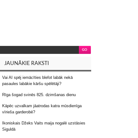
JAUNĀKIE RAKSTI
Vai AI spēj iemācīties blefot labāk nekā
pasaules labākie kāršu spēlētāji?
Rīga šogad svinēs 825. dzimšanas dienu
Kāpēc uzvalkam jāatrodas katra mūsdienīga
vīrieša garderobē?
Ikoniskais Džeks Vaits maija nogalē uzstāsies
Siguldā