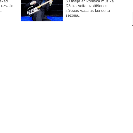
nekad
30.maijā ar ikoniskā mūziķa
 uzvalks
Džeka Vaita uzstāšanos
..
sāksies vasaras koncertu
sezona...