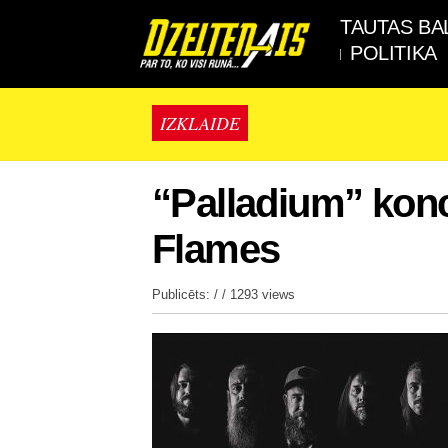
TAUTAS BA
POLITIKA
IZKLAIDE
“Palladium” konc
Flames
Publicēts: / /
1293 views