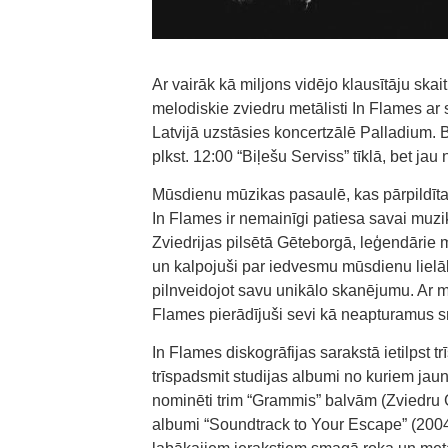
Ar vairāk kā miljons vidējo klausītāju sk
melodiskie zviedru metālisti In Flames ar 
Latvijā uzstāsies koncertzālē Palladium. 
plkst. 12:00 “Biļešu Serviss” tīklā, bet j
Mūsdienu mūzikas pasaulē, kas pārpildīt
In Flames ir nemainīgi patiesa savai muzi
Zviedrijas pilsētā Gēteborgā, leģendārie 
un kalpojuši par iedvesmu mūsdienu lielāk
pilnveidojot savu unikālo skanējumu. Ar m
Flames pierādījuši sevi kā neapturamus
In Flames diskogrāfijas sarakstā ietilpst t
trīspadsmit studijas albumi no kuriem jaun
nominēti trim “Grammis” balvām (Zviedru 
albumi “Soundtrack to Your Escape” (2004) 