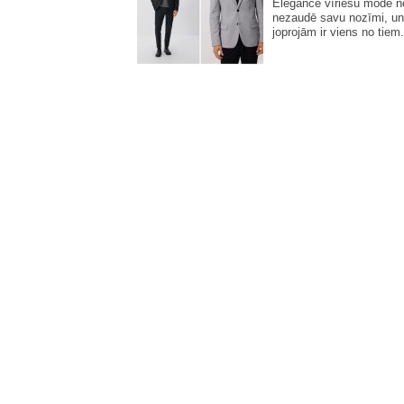
Elegance vīriešu modē 
nezaudē savu nozīmi, un
joprojām ir viens no tiem.