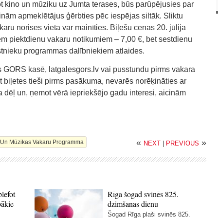
t kino un mūziku uz Jumta terases, būs parūpējusies par
nām apmeklētājus ģērbties pēc iespējas siltāk. Sliktu
ru norises vieta var mainīties. Biļešu cenas 20. jūlija
em piektdienu vakaru notikumiem – 7,00 €, bet sestdienu
tnieku programmas dalībniekiem atlaides.
s GORS kasē, latgalesgors.lv vai pusstundu pirms vakara
 biļetes tieši pirms pasākuma, nevarēs norēķināties ar
 dēļ un, ņemot vērā iepriekšējo gadu interesi, aicinām
«
»
o Un Mūzikas Vakaru Programma
NEXT
|
PREVIOUS
blefot
Rīga šogad svinēs 825.
bākie
dzimšanas dienu
Šogad Rīga plaši svinēs 825.