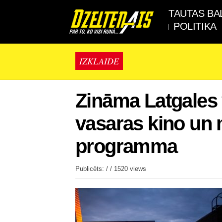
TAUTAS BA
POLITIKA
IZKLAIDE
Zināma Latgales
vasaras kino un
programma
Publicēts: / /
1520 views