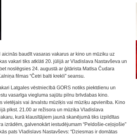
aicinās baudīt vasaras vakarus ar kino un mūziku uz
s vakari tiks atklāti 20. jūlijā ar Vladislava Nastavševa un
et noslēgsies 24. augustā ar ģitārista Matīsa Čudara
iņa filmas “Četri balti krekli” seansu.
akari Latgales vēstniecībā GORS notiks piektdienu un
estu vasarīga viegluma sajūtu pilnu brīvdabas kino.
s vietējais vai ārvalstu mūziķis vai mūziķu apvienība. Kino
lijā plkst. 21.00 ar režisora un mūziķa Vladislava
karu, kurā klausītājiem jaunā skanējumā tiks izpildītas
a izrādēm, galvenokārt iestudējumam “Peldošie-ceļojošie”
kās pats Vladislavs Nastavševs: “Dziesmas ir domātas