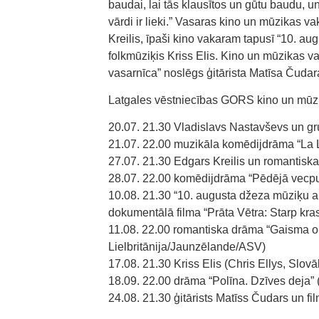
baudai, lai tās klausītos un gūtu baudu, u
vārdi ir lieki.” Vasaras kino un mūzikas v
Kreilis, īpaši kino vakaram tapusī “10. au
folkmūziķis Kriss Elis. Kino un mūzikas 
vasarnīca” noslēgs ģitārista Matīsa Čuda
Latgales vēstniecības GORS kino un mūz
20.07. 21.30 Vladislavs Nastavševs un gr
21.07. 22.00 muzikāla komēdijdrāma “La L
27.07. 21.30 Edgars Kreilis un romantiska 
28.07. 22.00 komēdijdrāma “Pēdējā vecpu
10.08. 21.30 “10. augusta džeza mūziķu ap
dokumentālā filma “Prāta Vētra: Starp kras
11.08. 22.00 romantiska drāma “Gaisma 
Lielbritānija/Jaunzēlande/ASV)
17.08. 21.30 Kriss Elis (Chris Ellys, Slo
18.09. 22.00 drāma “Polīna. Dzīves deja” (
24.08. 21.30 ģitārists Matīss Čudars un filma