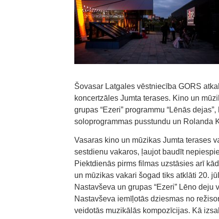
Šovasar Latgales vēstniecība GORS atkal 
koncertzāles Jumta terases. Kino un mūzika
grupas “Ezeri” programmu “Lēnās dejas”, b
soloprogrammas pusstundu un Rolanda Kaln
Vasaras kino un mūzikas Jumta terases v
sestdienu vakaros, ļaujot baudīt nepiespi
Piektdienās pirms filmas uzstāsies arī kād
un mūzikas vakari šogad tiks atklāti 20. jū
Nastavševa un grupas “Ezeri” Lēno deju va
Nastavševa iemīļotās dziesmas no režisor
veidotās muzikālās kompozīcijas. Kā izsa