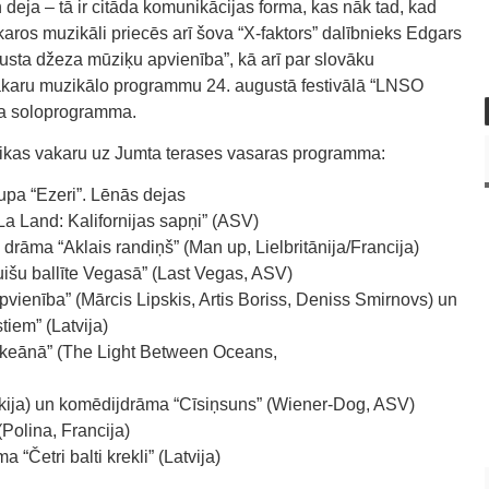
n deja – tā ir citāda komunikācijas forma, kas nāk tad, kad
akaros muzikāli priecēs arī šova “X-faktors” dalībnieks Edgars
gusta džeza mūziķu apvienība”, kā arī par slovāku
vakaru muzikālo programmu 24. augustā festivālā “LNSO
ra soloprogramma.
ikas vakaru uz Jumta terases vasaras programma:
upa “Ezeri”. Lēnās dejas
a Land: Kalifornijas sapņi” (ASV)
drāma “Aklais randiņš” (Man up, Lielbritānija/Francija)
išu ballīte Vegasā” (Last Vegas, ASV)
vienība” (Mārcis Lipskis, Artis Boriss, Deniss Smirnovs) un
tiem” (Latvija)
okeānā” (The Light Between Oceans,
vākija) un komēdijdrāma “Cīsiņsuns” (Wiener-Dog, ASV)
Polina, Francija)
 “Četri balti krekli” (Latvija)