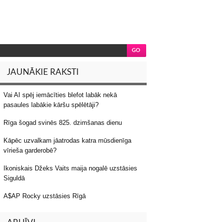
JAUNĀKIE RAKSTI
Vai AI spēj iemācīties blefot labāk nekā
pasaules labākie kāršu spēlētāji?
Rīga šogad svinēs 825. dzimšanas dienu
Kāpēc uzvalkam jāatrodas katra mūsdienīga
vīrieša garderobē?
Ikoniskais Džeks Vaits maija nogalē uzstāsies
Siguldā
A$AP Rocky uzstāsies Rīgā