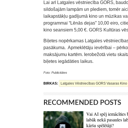
Lai arī Latgales vēstniecība GORS, baudo
sildošajām lampām un plediem, tomēr aici
laikapstākļu gadījumā kino un mūzikas vaka
programmai “Lēnās dejas” 10,00 eiro, citi
kino seansiem 5,00 €. GORS Kultūras vēs
Biļetes nopērkamas Latgales vēstniecība
pasākuma. Apmeklētāju ievērībai – pērkot
maksājumu kartēm. Ierobežotā vietu skaita
biļetes iegādāties laikus.
Foto: Publicitātes
BIRKAS:
Latgales Vēstniecības GORS Vasaras Kin
RECOMMENDED POSTS
Vai AI spēj iemācīties 
labāk nekā pasaules la
kāršu spēlētāji?