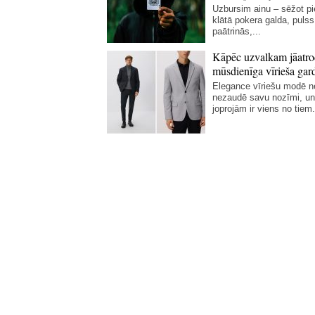
Uzbursim ainu – sēžot p
klātā pokera galda, pulss
paātrinās,...
Kāpēc uzvalkam jāatro
mūsdienīga vīrieša gar
Elegance vīriešu modē 
nezaudē savu nozīmi, un
joprojām ir viens no tiem.