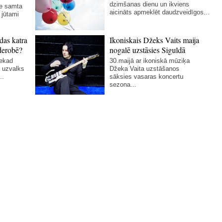
dzimšanas dienu un ikviens
ie samta
aicināts apmeklēt daudzveidīgos...
 jūtami
das katra
Ikoniskais Džeks Vaits maija
derobē?
nogalē uzstāsies Siguldā
nekad
30.maijā ar ikoniskā mūziķa
 uzvalks
Džeka Vaita uzstāšanos
..
sāksies vasaras koncertu
sezona...