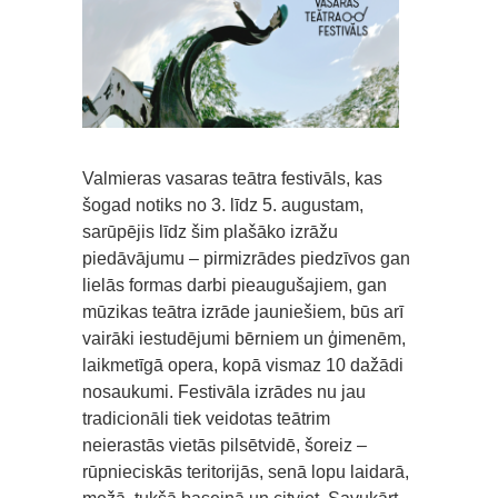
Valmieras vasaras teātra festivāls, kas
šogad notiks no 3. līdz 5. augustam,
sarūpējis līdz šim plašāko izrāžu
piedāvājumu – pirmizrādes piedzīvos gan
lielās formas darbi pieaugušajiem, gan
mūzikas teātra izrāde jauniešiem, būs arī
vairāki iestudējumi bērniem un ģimenēm,
laikmetīgā opera, kopā vismaz 10 dažādi
nosaukumi. Festivāla izrādes nu jau
tradicionāli tiek veidotas teātrim
neierastās vietās pilsētvidē, šoreiz –
rūpnieciskās teritorijās, senā lopu laidarā,