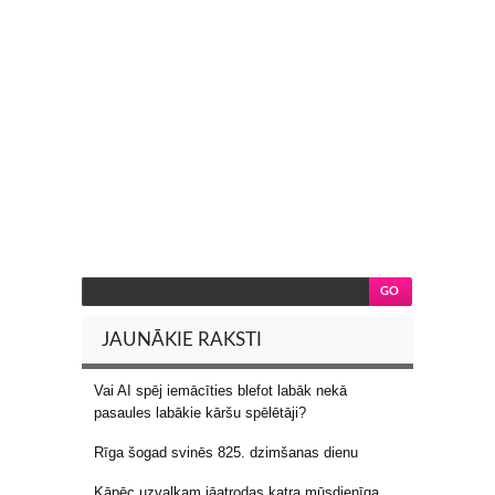
JAUNĀKIE RAKSTI
Vai AI spēj iemācīties blefot labāk nekā
pasaules labākie kāršu spēlētāji?
Rīga šogad svinēs 825. dzimšanas dienu
Kāpēc uzvalkam jāatrodas katra mūsdienīga