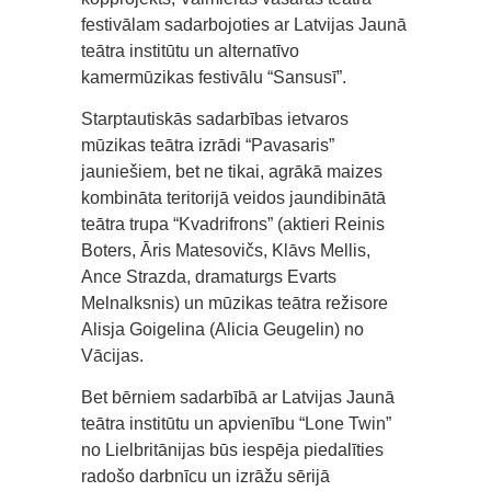
festivālam sadarbojoties ar Latvijas Jaunā
teātra institūtu un alternatīvo
kamermūzikas festivālu “Sansusī”.
Starptautiskās sadarbības ietvaros
mūzikas teātra izrādi “Pavasaris”
jauniešiem, bet ne tikai, agrākā maizes
kombināta teritorijā veidos jaundibinātā
teātra trupa “Kvadrifrons” (aktieri Reinis
Boters, Āris Matesovičs, Klāvs Mellis,
Ance Strazda, dramaturgs Evarts
Melnalksnis) un mūzikas teātra režisore
Alisja Goigelina (Alicia Geugelin) no
Vācijas.
Bet bērniem sadarbībā ar Latvijas Jaunā
teātra institūtu un apvienību “Lone Twin”
no Lielbritānijas būs iespēja piedalīties
radošo darbnīcu un izrāžu sērijā