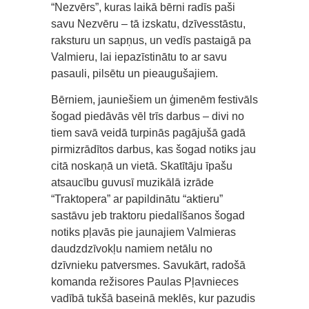
“Nezvērs”, kuras laikā bērni radīs paši
savu Nezvēru – tā izskatu, dzīvesstāstu,
raksturu un sapņus, un vedīs pastaigā pa
Valmieru, lai iepazīstinātu to ar savu
pasauli, pilsētu un pieaugušajiem.
Bērniem, jauniešiem un ģimenēm festivāls
šogad piedāvās vēl trīs darbus – divi no
tiem savā veidā turpinās pagājušā gadā
pirmizrādītos darbus, kas šogad notiks jau
citā noskaņā un vietā. Skatītāju īpašu
atsaucību guvusī muzikālā izrāde
“Traktopera” ar papildinātu “aktieru”
sastāvu jeb traktoru piedalīšanos šogad
notiks pļavās pie jaunajiem Valmieras
daudzdzīvokļu namiem netālu no
dzīvnieku patversmes. Savukārt, radošā
komanda režisores Paulas Pļavnieces
vadībā tukšā baseinā meklēs, kur pazudis