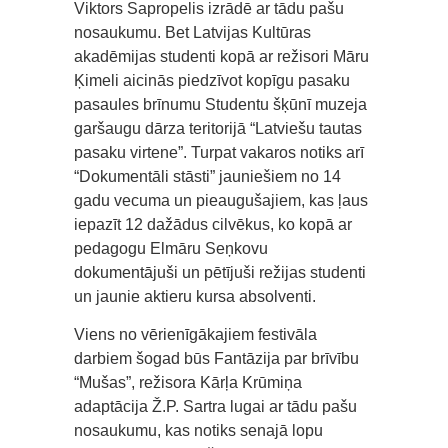
Viktors Sapropelis izrādē ar tādu pašu
nosaukumu. Bet Latvijas Kultūras
akadēmijas studenti kopā ar režisori Māru
Ķimeli aicinās piedzīvot kopīgu pasaku
pasaules brīnumu Studentu šķūnī muzeja
garšaugu dārza teritorijā “Latviešu tautas
pasaku virtene”. Turpat vakaros notiks arī
“Dokumentāli stāsti” jauniešiem no 14
gadu vecuma un pieaugušajiem, kas ļaus
iepazīt 12 dažādus cilvēkus, ko kopā ar
pedagogu Elmāru Seņkovu
dokumentājuši un pētījuši režijas studenti
un jaunie aktieru kursa absolventi.
Viens no vērienīgākajiem festivāla
darbiem šogad būs Fantāzija par brīvību
“Mušas”, režisora Kārļa Krūmiņa
adaptācija Ž.P. Sartra lugai ar tādu pašu
nosaukumu, kas notiks senajā lopu