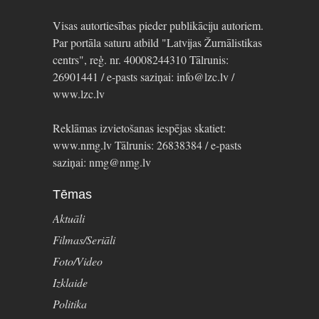
Visas autortiesības pieder publikāciju autoriem.
Par portāla saturu atbild "Latvijas Žurnālistikas
centrs", reģ. nr. 40008244310 Tālrunis:
26901441 / e-pasts saziņai: info@lzc.lv /
www.lzc.lv
Reklāmas izvietošanas iespējas skatiet:
www.nmg.lv Tālrunis: 26838384 / e-pasts
saziņai: nmg@nmg.lv
Tēmas
Aktuāli
Filmas/Seriāli
Foto/Video
Izklaide
Politika