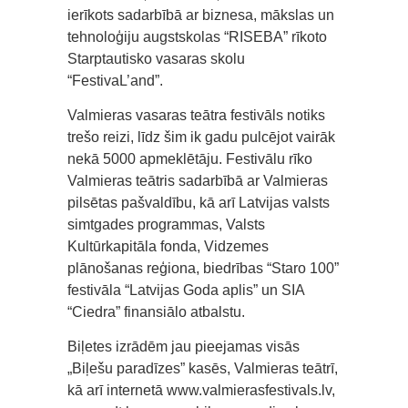
ierīkots sadarbībā ar biznesa, mākslas un
tehnoloģiju augstskolas “RISEBA” rīkoto
Starptautisko vasaras skolu
“FestivaL’and”.
Valmieras vasaras teātra festivāls notiks
trešo reizi, līdz šim ik gadu pulcējot vairāk
nekā 5000 apmeklētāju. Festivālu rīko
Valmieras teātris sadarbībā ar Valmieras
pilsētas pašvaldību, kā arī Latvijas valsts
simtgades programmas, Valsts
Kultūrkapitāla fonda, Vidzemes
plānošanas reģiona, biedrības “Staro 100”
festivāla “Latvijas Goda aplis” un SIA
“Ciedra” finansiālo atbalstu.
Biļetes izrādēm jau pieejamas visās
„Biļešu paradīzes” kasēs, Valmieras teātrī,
kā arī internetā www.valmierasfestivals.lv,