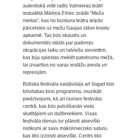
autentiskā vidē radīs Valmieras teātrī
iestudētā Mārtiņa Eihes izrāde “Meža
meitas”, kas no bunkura teātra telpās
pārcelsies uz mežu Gaujas stāvo krastu
apkaimē. Tas būs skaudrs un
dokumentāls stāsts par padomju
okupācijas laiku un latviešu sievietēm,
kas bija spiestas meklēt patvērumu mežā,
lai izvairītos no varas iestāžu aresta un
represijām.
Būtiska festivāla sastāvdaļa arī šogad būs
brīvdabas kino programma, muzikāli
piedzīvojumi, kā arī norises festivāla
centrā, kas būs pulcēšanās vieta
skatītājiem un dalībniekiem. Visas
festivāla dienas tur plānoti atsevišķi
notikumi ar savu māksliniecisko saturu,
kas tiks izziņoti atsevišķi. Centrs tiks