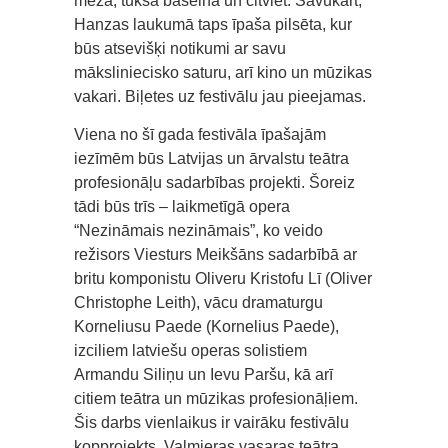
mežā, tukšā baseinā un citviet. Savukārt,
Hanzas laukumā taps īpaša pilsēta, kur
būs atsevišķi notikumi ar savu
māksliniecisko saturu, arī kino un mūzikas
vakari. Biļetes uz festivālu jau pieejamas.
Viena no šī gada festivāla īpašajām
iezīmēm būs Latvijas un ārvalstu teātra
profesionāļu sadarbības projekti. Šoreiz
tādi būs trīs – laikmetīgā opera
“Nezināmais nezināmais”, ko veido
režisors Viesturs Meikšāns sadarbībā ar
britu komponistu Oliveru Kristofu Lī (Oliver
Christophe Leith), vācu dramaturgu
Korneliusu Paede (Kornelius Paede),
izciliem latviešu operas solistiem
Armandu Siliņu un Ievu Paršu, kā arī
citiem teātra un mūzikas profesionāļiem.
Šis darbs vienlaikus ir vairāku festivālu
kopprojekts, Valmieras vasaras teātra