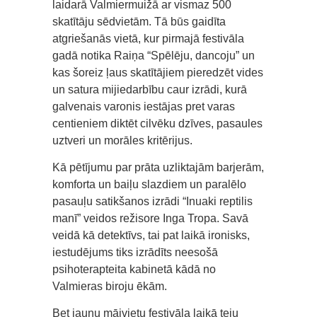
laidarā Valmiermuižā ar vismaz 500
skatītāju sēdvietām. Tā būs gaidīta
atgriešanās vietā, kur pirmajā festivāla
gadā notika Raiņa “Spēlēju, dancoju” un
kas šoreiz ļaus skatītājiem pieredzēt vides
un satura mijiedarbību caur izrādi, kurā
galvenais varonis iestājas pret varas
centieniem diktēt cilvēku dzīves, pasaules
uztveri un morāles kritērijus.
Kā pētījumu par prāta uzliktajām barjerām,
komforta un baiļu slazdiem un paralēlo
pasauļu satikšanos izrādi “Inuaki reptilis
manī” veidos režisore Inga Tropa. Savā
veidā kā detektīvs, tai pat laikā ironisks,
iestudējums tiks izrādīts neesošā
psihoterapteita kabinetā kādā no
Valmieras biroju ēkām.
Bet jaunu mājvietu festivāla laikā teju