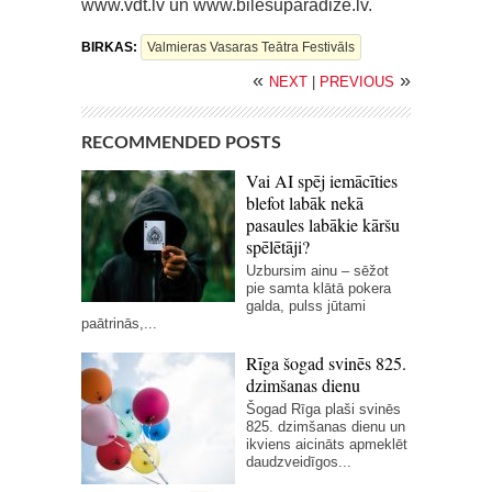
www.vdt.lv un www.bilesuparadize.lv.
BIRKAS:
Valmieras Vasaras Teātra Festivāls
«
»
NEXT
|
PREVIOUS
RECOMMENDED POSTS
Vai AI spēj iemācīties
blefot labāk nekā
pasaules labākie kāršu
spēlētāji?
Uzbursim ainu – sēžot
pie samta klātā pokera
galda, pulss jūtami
paātrinās,...
Rīga šogad svinēs 825.
dzimšanas dienu
Šogad Rīga plaši svinēs
825. dzimšanas dienu un
ikviens aicināts apmeklēt
daudzveidīgos...