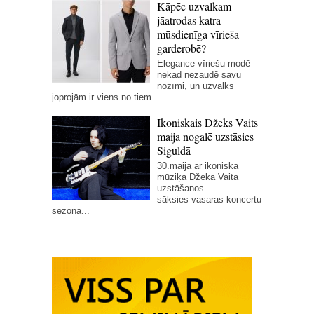
Kāpēc uzvalkam
jāatrodas katra
mūsdienīga vīrieša
garderobē?
Elegance vīriešu modē
nekad nezaudē savu
nozīmi, un uzvalks
joprojām ir viens no tiem...
Ikoniskais Džeks Vaits
maija nogalē uzstāsies
Siguldā
30.maijā ar ikoniskā
mūziķa Džeka Vaita
uzstāšanos
sāksies vasaras koncertu
sezona...