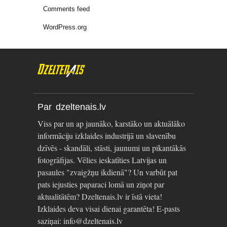
Comments feed
WordPress.org
Par dzeltenais.lv
Viss par un ap jaunāko, karstāko un aktuālāko
informāciju izklaides industrijā un slavenību
dzīvēs - skandāli, stāsti, jaunumi un pikantākās
fotogrāfijas. Vēlies ieskatīties Latvijas un
pasaules "zvaigžņu ikdienā"? Un varbūt pat
pats iejusties paparaci lomā un ziņot par
aktualitātēm? Dzeltenais.lv ir īstā vieta!
Izklaides deva visai dienai garantēta! E-pasts
saziņai: info@dzeltenais.lv