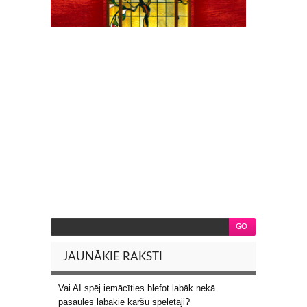
JAUNĀKIE RAKSTI
Vai AI spēj iemācīties blefot labāk nekā
pasaules labākie kāršu spēlētāji?