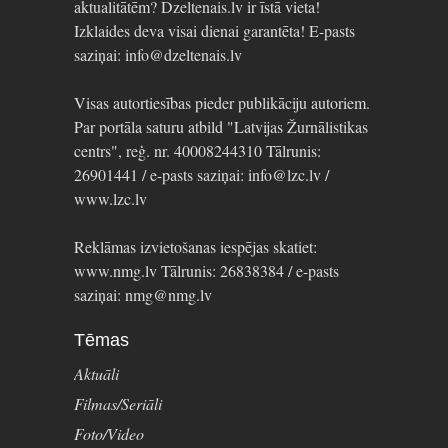
aktualitātēm? Dzeltenais.lv ir īstā vieta!
Izklaides deva visai dienai garantēta! E-pasts
saziņai: info@dzeltenais.lv
Visas autortiesības pieder publikāciju autoriem.
Par portāla saturu atbild "Latvijas Žurnālistikas
centrs", reģ. nr. 40008244310 Tālrunis:
26901441 / e-pasts saziņai: info@lzc.lv /
www.lzc.lv
Reklāmas izvietošanas iespējas skatiet:
www.nmg.lv Tālrunis: 26838384 / e-pasts
saziņai: nmg@nmg.lv
Tēmas
Aktuāli
Filmas/Seriāli
Foto/Video