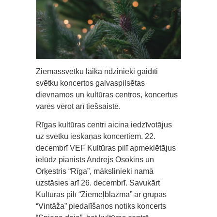
Ziemassvētku laikā rīdzinieki gaidīti
svētku koncertos galvaspilsētas
dievnamos un kultūras centros, koncertus
varēs vērot arī tiešsaistē.
Rīgas kultūras centri aicina iedzīvotājus
uz svētku ieskaņas koncertiem. 22.
decembrī VEF Kultūras pilī apmeklētājus
ielūdz pianists Andrejs Osokins un
Orķestris “Rīga”, mākslinieki namā
uzstāsies arī 26. decembrī. Savukārt
Kultūras pilī “Ziemeļblāzma” ar grupas
“Vintāža” piedalīšanos notiks koncerts