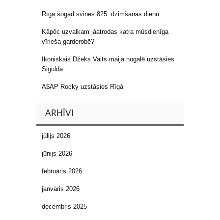
Rīga šogad svinēs 825. dzimšanas dienu
Kāpēc uzvalkam jāatrodas katra mūsdienīga
vīrieša garderobē?
Ikoniskais Džeks Vaits maija nogalē uzstāsies
Siguldā
A$AP Rocky uzstāsies Rīgā
ARHĪVI
jūlijs 2026
jūnijs 2026
februāris 2026
janvāris 2026
decembris 2025