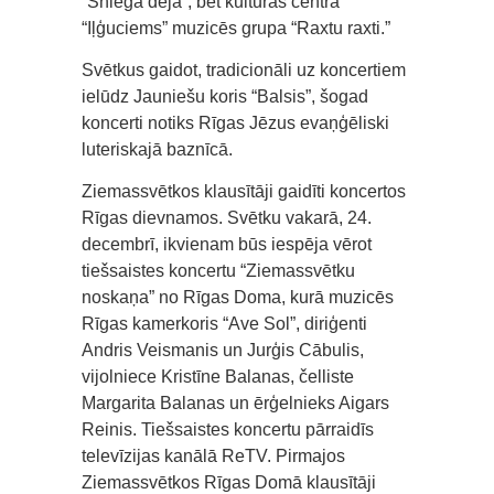
“Sniega deja”, bet kultūras centrā
“Iļģuciems” muzicēs grupa “Raxtu raxti.”
Svētkus gaidot, tradicionāli uz koncertiem
ielūdz Jauniešu koris “Balsis”, šogad
koncerti notiks Rīgas Jēzus evaņģēliski
luteriskajā baznīcā.
Ziemassvētkos klausītāji gaidīti koncertos
Rīgas dievnamos. Svētku vakarā, 24.
decembrī, ikvienam būs iespēja vērot
tiešsaistes koncertu “Ziemassvētku
noskaņa” no Rīgas Doma, kurā muzicēs
Rīgas kamerkoris “Ave Sol”, diriģenti
Andris Veismanis un Jurģis Cābulis,
vijolniece Kristīne Balanas, čelliste
Margarita Balanas un ērģelnieks Aigars
Reinis. Tiešsaistes koncertu pārraidīs
televīzijas kanālā ReTV. Pirmajos
Ziemassvētkos Rīgas Domā klausītāji