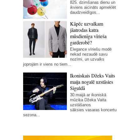
825. dzimšanas dienu un
ikviens aicināts apmeklēt
daudzveidīgos...
Kāpēc uzvalkam
jāatrodas katra
mūsdienīga vīrieša
garderobē?
Elegance vīriešu modē
nekad nezaudē savu
nozīmi, un uzvalks
joprojām ir viens no tiem...
Ikoniskais Džeks Vaits
maija nogalē uzstāsies
Siguldā
30.maijā ar ikoniskā
mūziķa Džeka Vaita
uzstāšanos
sāksies vasaras koncertu
sezona...