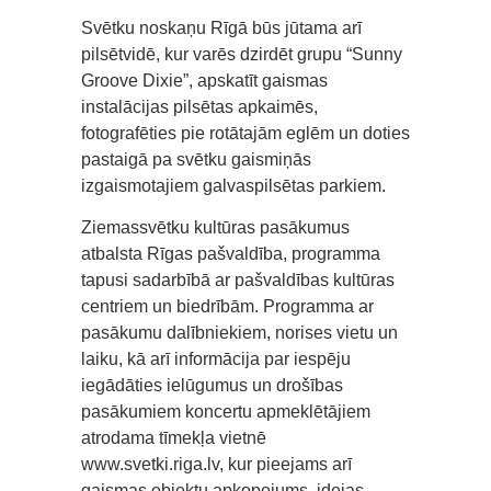
Svētku noskaņu Rīgā būs jūtama arī
pilsētvidē, kur varēs dzirdēt grupu “Sunny
Groove Dixie”, apskatīt gaismas
instalācijas pilsētas apkaimēs,
fotografēties pie rotātajām eglēm un doties
pastaigā pa svētku gaismiņās
izgaismotajiem galvaspilsētas parkiem.
Ziemassvētku kultūras pasākumus
atbalsta Rīgas pašvaldība, programma
tapusi sadarbībā ar pašvaldības kultūras
centriem un biedrībām. Programma ar
pasākumu dalībniekiem, norises vietu un
laiku, kā arī informācija par iespēju
iegādāties ielūgumus un drošības
pasākumiem koncertu apmeklētājiem
atrodama tīmekļa vietnē
www.svetki.riga.lv, kur pieejams arī
gaismas objektu apkopojums, idejas