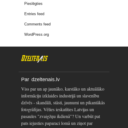
Pieslēgties
Entries feed
Comments feed
WordPress.org
Par dzeltenais.lv
Viss par un ap jaunāko, karstāko un aktuālāko
informāciju izklaides industrijā un slavenību
dzīvēs - skandāli, stāsti, jaunumi un pikantākās
fotogrāfijas. Vēlies ieskatīties Latvijas un
pasaules "zvaigžņu ikdienā"? Un varbūt pat
pats iejusties paparaci lomā un ziņot par