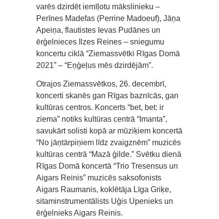
varēs dzirdēt iemīļotu mākslinieku –
Perīnes Madefas (Perrine Madoeuf), Jāņa
Apeiņa, flautistes Ievas Pudānes un
ērģelnieces Ilzes Reines – sniegumu
koncertu ciklā “Ziemassvētki Rīgas Domā
2021” – “Eņģeļus mēs dzirdējām”.
Otrajos Ziemassvētkos, 26. decembrī,
koncerti skanēs gan Rīgas baznīcās, gan
kultūras centros. Koncerts “bet, bet: ir
ziema” notiks kultūras centrā “Imanta”,
savukārt solisti kopā ar mūziķiem koncertā
“No jāņtārpiņiem līdz zvaigznēm” muzicēs
kultūras centrā “Mazā ģilde.” Svētku dienā
Rīgas Domā koncertā “Trio Tresensus un
Aigars Reinis” muzicēs saksofonists
Aigars Raumanis, koklētāja Līga Griķe,
sitaminstrumentālists Uģis Upenieks un
ērģelnieks Aigars Reinis.