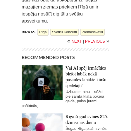
mazajiem ziemas priekiem Rīgā un ir
iespēja nosūtīt digitālu svētku
apsveikumu.
BIRKAS:
Rīga
Svētku Koncerti
Ziemassvētki
«
»
NEXT
|
PREVIOUS
RECOMMENDED POSTS
Vai AI spēj iemācīties
blefot labāk nekā
pasaules labākie kāršu
spēlētāji?
Uzbursim ainu – sēžot
pie samta klātā pokera
galda, pulss jūtami
paātrinās,...
Rīga šogad svinēs 825.
dzimšanas dienu
Šogad Rīga plaši svinēs