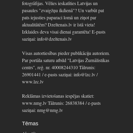
fotogrāfijas. Vēlies ieskatīties Latvijas un
pasaules "zvaigžņu ikdienā"? Un varbūt pat
pats iejusties paparaci lomā un ziņot par
aktualitātēm? Dzeltenais.lv ir īstā vieta!
Izklaides deva visai dienai garantēta! E-pasts
saziņai: info@dzeltenais.lv
Visas autortiesības pieder publikāciju autoriem.
Par portāla saturu atbild "Latvijas Žurnālistikas
centrs", reģ. nr. 40008244310 Tālrunis:
26901441 / e-pasts saziņai: info@lzc.lv /
www.lzc.lv
Reklāmas izvietošanas iespējas skatiet:
www.nmg.lv Tālrunis: 26838384 / e-pasts
saziņai: nmg@nmg.lv
Tēmas