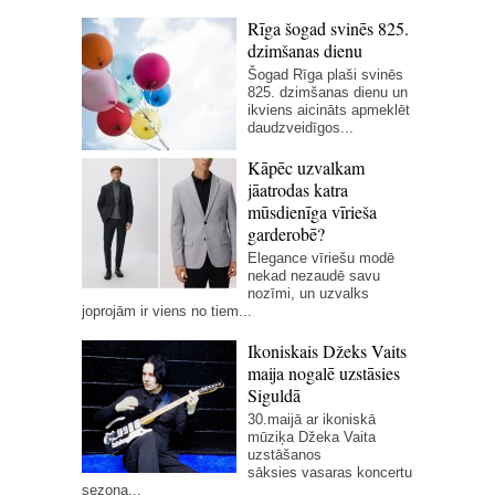
Rīga šogad svinēs 825.
dzimšanas dienu
Šogad Rīga plaši svinēs
825. dzimšanas dienu un
ikviens aicināts apmeklēt
daudzveidīgos...
Kāpēc uzvalkam
jāatrodas katra
mūsdienīga vīrieša
garderobē?
Elegance vīriešu modē
nekad nezaudē savu
nozīmi, un uzvalks
joprojām ir viens no tiem...
Ikoniskais Džeks Vaits
maija nogalē uzstāsies
Siguldā
30.maijā ar ikoniskā
mūziķa Džeka Vaita
uzstāšanos
sāksies vasaras koncertu
sezona...