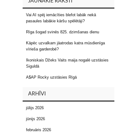
JAUNĀKIE RAKSTI
Vai AI spēj iemācīties blefot labāk nekā
pasaules labākie kāršu spēlētāji?
Rīga šogad svinēs 825. dzimšanas dienu
Kāpēc uzvalkam jāatrodas katra mūsdienīga
vīrieša garderobē?
Ikoniskais Džeks Vaits maija nogalē uzstāsies
Siguldā
A$AP Rocky uzstāsies Rīgā
ARHĪVI
jūlijs 2026
jūnijs 2026
februāris 2026