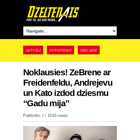
AKTUĀLI
FOTO/VIDEO
IZKLAIDE
Noklausies! ZeBrene ar
Freidenfeldu, Andrejevu
un Kato izdod dziesmu
“Gadu mija”
Publicēts: / /
1510 views