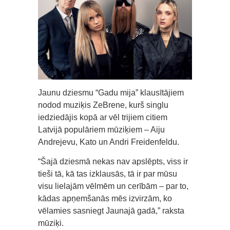
Jaunu dziesmu “Gadu mija” klausītājiem
nodod muziķis ZeBrene, kurš singlu
iedziedājis kopā ar vēl trijiem citiem
Latvijā populāriem mūziķiem – Aiju
Andrejevu, Kato un Andri Freidenfeldu.
“Šajā dziesmā nekas nav apslēpts, viss ir
tieši tā, kā tas izklausās, tā ir par mūsu
visu lielajām vēlmēm un cerībām – par to,
kādas apņemšanās mēs izvirzām, ko
vēlamies sasniegt Jaunajā gadā,” raksta
mūziķi.