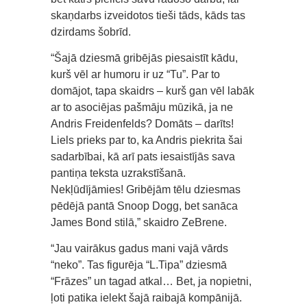
skaņdarbs izveidotos tieši tāds, kāds tas
dzirdams šobrīd.
“Šajā dziesmā gribējās piesaistīt kādu,
kurš vēl ar humoru ir uz “Tu”. Par to
domājot, tapa skaidrs – kurš gan vēl labāk
ar to asociējas pašmāju mūzikā, ja ne
Andris Freidenfelds? Domāts – darīts!
Liels prieks par to, ka Andris piekrita šai
sadarbībai, kā arī pats iesaistījās sava
pantiņa teksta uzrakstīšanā.
Nekļūdījāmies! Gribējām tēlu dziesmas
pēdējā pantā Snoop Dogg, bet sanāca
James Bond stilā,” skaidro ZeBrene.
“Jau vairākus gadus mani vajā vārds
“neko”. Tas figurēja “L.Tipa” dziesmā
“Frāzes” un tagad atkal… Bet, ja nopietni,
ļoti patika ielekt šajā raibajā kompānijā.