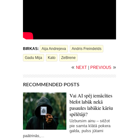
BIRKAS:
Aija Andrejeva
Andris Freindelds
Gadu Mija
Kato
ZeBrene
«
»
NEXT
|
PREVIOUS
RECOMMENDED POSTS
Vai AI spēj iemācīties
blefot labāk nekā
pasaules labākie kāršu
spēlētāji?
Uzbursim ainu – sēžot
pie samta klātā pokera
galda, pulss jūtami
paātrinās,...