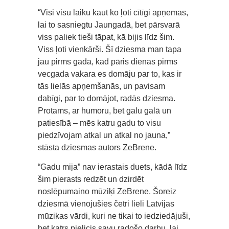
“Visi visu laiku kaut ko ļoti cītīgi apņemas,
lai to sasniegtu Jaungadā, bet pārsvarā
viss paliek tieši tāpat, kā bijis līdz šim.
Viss ļoti vienkārši. Šī dziesma man tapa
jau pirms gada, kad pāris dienas pirms
vecgada vakara es domāju par to, kas ir
tās lielās apņemšanās, un pavisam
dabīgi, par to domājot, radās dziesma.
Protams, ar humoru, bet galu galā un
patiesībā – mēs katru gadu to visu
piedzīvojam atkal un atkal no jauna,”
stāsta dziesmas autors ZeBrene.
“Gadu mija” nav ierastais duets, kādā līdz
šim pierasts redzēt un dzirdēt
noslēpumaino mūziķi ZeBrene. Šoreiz
dziesmā vienojušies četri lieli Latvijas
mūzikas vārdi, kuri ne tikai to iedziedājuši,
bet katrs pielicis savu radošo darbu, lai