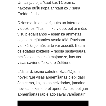
Un tas jau bija “kaut kas”! Cerams,
nākotnē būšu kopā ar “kaut ko”,” saka
Freidenfelds.
Dziesmai ir tapis arī jautrs un interesants
videoklips. “Tas ir liriku video, bet ar mūsu
visu piedalīšanos – esam kā animētas
sejas un iejūtamies rasola tēlā. Pavisam
vienkārši, jo mūs ar to var asociēt. Esam
dziedātāju kokteilis – rasola sastāvdaļas,
bet šī dziesma ir kā majonēze, kas tās
visas savieno,” skaidro ZeBrene.
Līdz ar dziesmu četrotne klausītājiem
novēl: “Lai visas apņemšanās piepildās!
Jāatceras, ka, ja kas neizdodas, jāmaina
nevis attieksme pret apņemšanos, bet gan
apņemšanās jāpielāgo savai varēšanai!”