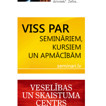
dzīvnieki”. Zefīra...