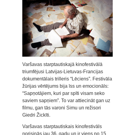
Varšavas starptautiskajā kinofestivālā
triumfējusi Latvijas-Lietuvas-Francijas
dokumentālais trilleris “Lēciens”. Festivāla
žūrijas vērtējums bija īss un emocionāls:
“Sapņotājiem, kuri par spīti visam seko
saviem sapņiem”. To var attiecināt gan uz
filmu, gan tās varoni Simu un režisori
Giedri Žickīti.
Varšavas starptautiskais kinofestivāls
norisinās jau 36. gadu un ir viens no 15