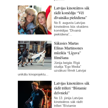
Latvijas kinoteātros sāk
rādīt komēdiju “Vēl
dīvaināka piektdiena”
No 8. augusta Latvijas
kinoteātros būs skatāms
komēdijas “Dīvainā
piektdiena”...
Sākusies Martas
Elīnas Martinsones
mūzikla “Līgava”
filmēšana
Jūnija beigās Rīgā
studija “Ego Media”
uzsākusi filmēt Latvijai
unikālu kinoprojektu...
Latvijas kinoteātros sāk
rādīt trilleri “Bīstamie
dzīvnieki”
No 13. jūnija Latvijas
kinoteātros sāk rādīt
trilleri “Bīstamie