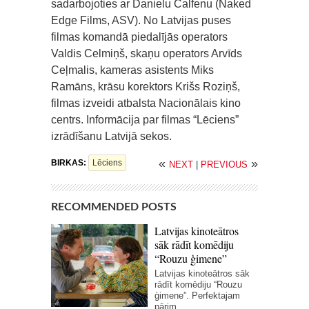
sadarbojoties ar Danielu Čalfenu (Naked
Edge Films, ASV). No Latvijas puses
filmas komandā piedalījās operators
Valdis Celmiņš, skaņu operators Arvīds
Ceļmalis, kameras asistents Miks
Ramāns, krāsu korektors Krišs Roziņš,
filmas izveidi atbalsta Nacionālais kino
centrs. Informācija par filmas “Lēciens”
izrādīšanu Latvijā sekos.
«
»
BIRKAS:
Lēciens
NEXT
|
PREVIOUS
RECOMMENDED POSTS
Latvijas kinoteātros
sāk rādīt komēdiju
“Rouzu ģimene”
Latvijas kinoteātros sāk
rādīt komēdiju “Rouzu
ģimene”. Perfektajam
pārim...