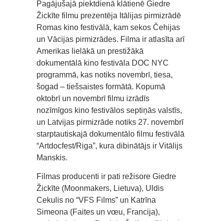
Pagājušajā piektdienā klātienē Giedre
Žickīte filmu prezentēja Itālijas pirmizrādē
Romas kino festivālā, kam sekos Čehijas
un Vācijas pirmizrādes. Filma ir atlasīta arī
Amerikas lielākā un prestižākā
dokumentālā kino festivāla DOC NYC
programmā, kas notiks novembrī, tiesa,
šogad – tiešsaistes formātā. Kopumā
oktobrī un novembrī filmu izrādīs
nozīmīgos kino festivālos septiņās valstīs,
un Latvijas pirmizrāde notiks 27. novembrī
starptautiskajā dokumentālo filmu festivālā
“Artdocfest/Riga”, kura dibinātājs ir Vitālijs
Manskis.
Filmas producenti ir pati režisore Giedre
Žickīte (Moonmakers, Lietuva), Uldis
Cekulis no “VFS Films” un Katrīna
Simeona (Faites un vœu, Francija),