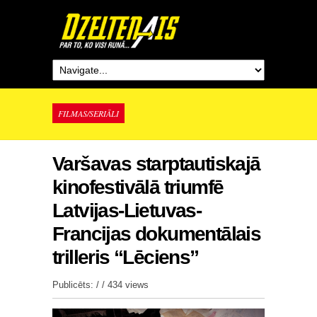
FILMAS/SERIĀLI
Varšavas starptautiskajā
kinofestivālā triumfē
Latvijas-Lietuvas-
Francijas dokumentālais
trilleris “Lēciens”
Publicēts: / /
434 views