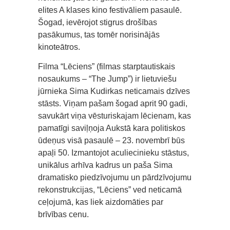
elites A klases kino festivāliem pasaulē.
Šogad, ievērojot stigrus drošības
pasākumus, tas tomēr norisinājās
kinoteātros.
Filma “Lēciens” (filmas starptautiskais
nosaukums – “The Jump”) ir lietuviešu
jūrnieka Sima Kudirkas neticamais dzīves
stāsts. Viņam pašam šogad aprit 90 gadi,
savukārt viņa vēsturiskajam lēcienam, kas
pamatīgi saviļņoja Aukstā kara politiskos
ūdeņus visā pasaulē – 23. novembrī būs
apaļi 50. Izmantojot aculiecinieku stāstus,
unikālus arhīva kadrus un paša Sima
dramatisko piedzīvojumu un pārdzīvojumu
rekonstrukcijas, “Lēciens” ved neticamā
ceļojumā, kas liek aizdomāties par
brīvības cenu.