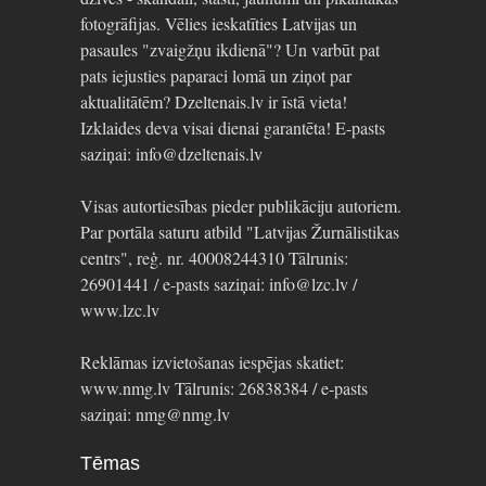
fotogrāfijas. Vēlies ieskatīties Latvijas un
pasaules "zvaigžņu ikdienā"? Un varbūt pat
pats iejusties paparaci lomā un ziņot par
aktualitātēm? Dzeltenais.lv ir īstā vieta!
Izklaides deva visai dienai garantēta! E-pasts
saziņai: info@dzeltenais.lv
Visas autortiesības pieder publikāciju autoriem.
Par portāla saturu atbild "Latvijas Žurnālistikas
centrs", reģ. nr. 40008244310 Tālrunis:
26901441 / e-pasts saziņai: info@lzc.lv /
www.lzc.lv
Reklāmas izvietošanas iespējas skatiet:
www.nmg.lv Tālrunis: 26838384 / e-pasts
saziņai: nmg@nmg.lv
Tēmas