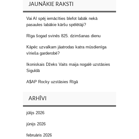
JAUNĀKIE RAKSTI
Vai AI spēj iemācīties blefot labāk nekā
pasaules labākie kāršu spēlētāji?
Rīga šogad svinēs 825. dzimšanas dienu
Kāpēc uzvalkam jāatrodas katra mūsdienīga
vīrieša garderobē?
Ikoniskais Džeks Vaits maija nogalē uzstāsies
Siguldā
A$AP Rocky uzstāsies Rīgā
ARHĪVI
jūlijs 2026
jūnijs 2026
februāris 2026