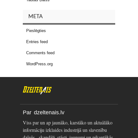
META
Pieslēgties
Entries feed
Comments feed
WordPress.org
Par dzeltenais.lv
Viss par un ap jaunāko, karstāko un aktuālāko
informāciju izklaides industrijā un slavenību
dzīvēs - skandāli, stāsti, jaunumi un pikantākās