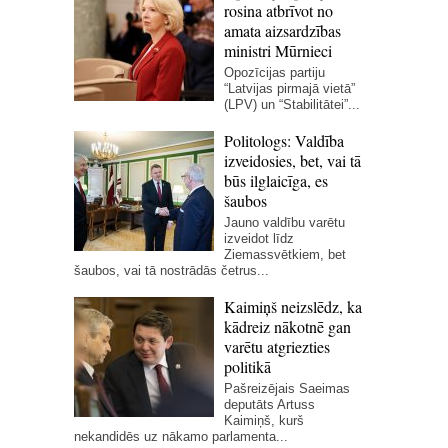
rosina atbrīvot no
amata aizsardzības
ministri Mūrnieci
Opozīcijas partiju
“Latvijas pirmajā vietā”
(LPV) un “Stabilitātei”...
Politologs: Valdība
izveidosies, bet, vai tā
būs ilglaicīga, es
šaubos
Jauno valdību varētu
izveidot līdz
Ziemassvētkiem, bet
šaubos, vai tā nostrādās četrus...
Kaimiņš neizslēdz, ka
kādreiz nākotnē gan
varētu atgriezties
politikā
Pašreizējais Saeimas
deputāts Artuss
Kaimiņš, kurš
nekandidēs uz nākamo parlamenta...