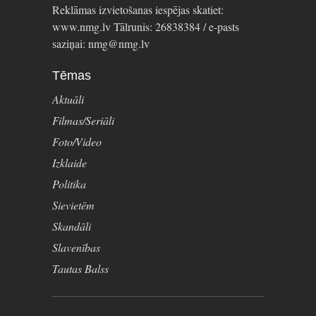
Reklāmas izvietošanas iespējas skatiet:
www.nmg.lv Tālrunis: 26838384 / e-pasts
saziņai: nmg@nmg.lv
Tēmas
Aktuāli
Filmas/Seriāli
Foto/Video
Izklaide
Politika
Sievietēm
Skandāli
Slavenības
Tautas Balss