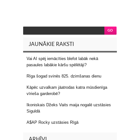
JAUNĀKIE RAKSTI
Vai AI spēj iemācīties blefot labāk nekā
pasaules labākie kāršu spēlētāji?
Rīga šogad svinēs 825. dzimšanas dienu
Kāpēc uzvalkam jāatrodas katra mūsdienīga
vīrieša garderobē?
Ikoniskais Džeks Vaits maija nogalē uzstāsies
Siguldā
A$AP Rocky uzstāsies Rīgā
ARHĪVI