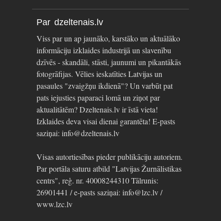
Par dzeltenais.lv
Viss par un ap jaunāko, karstāko un aktuālāko
informāciju izklaides industrijā un slavenību
dzīvēs - skandāli, stāsti, jaunumi un pikantākās
fotogrāfijas. Vēlies ieskatīties Latvijas un
pasaules "zvaigžņu ikdienā"? Un varbūt pat
pats iejusties paparaci lomā un ziņot par
aktualitātēm? Dzeltenais.lv ir īstā vieta!
Izklaides deva visai dienai garantēta! E-pasts
saziņai: info@dzeltenais.lv
Visas autortiesības pieder publikāciju autoriem.
Par portāla saturu atbild "Latvijas Žurnālistikas
centrs", reģ. nr. 40008244310 Tālrunis:
26901441 / e-pasts saziņai: info@lzc.lv /
www.lzc.lv