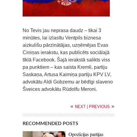
No Tevis jau neprasa daudz – tikai 3
minūtes, lai izlasītu Ventpils biznesa
aizkulišu pārzinātājas, uzņēmējas Evas
Ciniņas ierakstu, kas publicēts sociālajā
tīklā Facebook. Šajā ierakstā salikts viss
pa punktiem – kas saista Kremli, partiju
Saskaņa, Artusa Kaimiņa partiju KPV LV,
advokātu Aldi Gobzemu ar bēdīgi slaveno
Šveices advokātu Rūdolfu Meroni.
«
»
NEXT
|
PREVIOUS
RECOMMENDED POSTS
Opozīcijas partijas