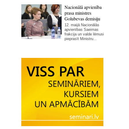
Nacionālā apvienība
prasa ministres
Golubevas demisiju
12. maijā Nacionālās
apvienības Saeimas
frakcija un valde lēmusi
pieprasīt Ministru...