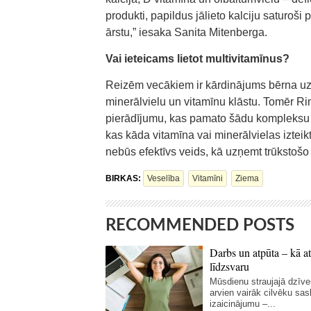
produkti, papildus jālieto kalciju saturoši
ārstu,” iesaka Sanita Mitenberga.
Vai ieteicams lietot multivitamīnus?
Reizēm vecākiem ir kārdinājums bērna uztu
minerālvielu un vitamīnu klāstu. Tomēr R
pierādījumu, kas pamato šādu kompleksu efe
kas kāda vitamīna vai minerālvielas izteik
nebūs efektīvs veids, kā uzņemt trūkstošo 
BIRKAS:
Veselība
Vitamīni
Ziema
RECOMMENDED POSTS
Darbs un atpūta – kā at
līdzsvaru
Mūsdienu straujajā dzīve
arvien vairāk cilvēku sas
izaicinājumu –...