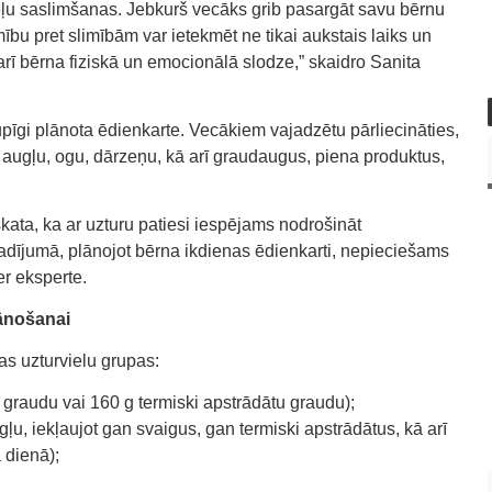
ceļu saslimšanas. Jebkurš vecāks grib pasargāt savu bērnu
u pret slimībām var ietekmēt ne tikai aukstais laiks un
 arī bērna fiziskā un emocionālā slodze,” skaidro Sanita
pīgi plānota ēdienkarte. Vecākiem vajadzētu pārliecināties,
augļu, ogu, dārzeņu, kā arī graudaugus, piena produktus,
skata, ka ar uzturu patiesi iespējams nodrošināt
dījumā, plānojot bērna ikdienas ēdienkarti, nepieciešams
er eksperte.
lānošanai
as uzturvielu grupas:
graudu vai 160 g termiski apstrādātu graudu);
ļu, iekļaujot gan svaigus, gan termiski apstrādātus, kā arī
 dienā);