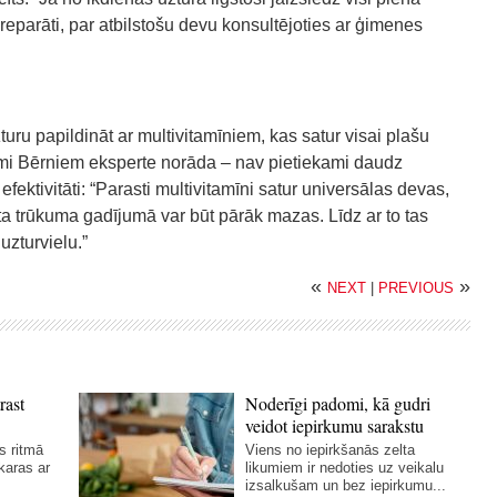
 preparāti, par atbilstošu devu konsultējoties ar ģimenes
ru papildināt ar multivitamīniem, kas satur visai plašu
imi Bērniem eksperte norāda – nav pietiekami daudz
ktivitāti: “Parasti multivitamīni satur universālas devas,
ta trūkuma gadījumā var būt pārāk mazas. Līdz ar to tas
uzturvielu.”
«
»
NEXT
|
PREVIOUS
rast
Noderīgi padomi, kā gudri
veidot iepirkumu sarakstu
s ritmā
Viens no iepirkšanās zelta
karas ar
likumiem ir nedoties uz veikalu
izsalkušam un bez iepirkumu...