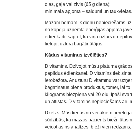
olas, gaļa vai zivis (65 g dienā);
minimālā apjomā – saldumi un taukvielas
Mazam bērnam ik dienu nepieciešams uzņem
no kopējā uzņemtā enerģijas apjoma jāveid
ēdienkarti, saprot, ka viņa uzturs ir nepi
lietojot uztura bagātinātājus.
Kādus vitamīnus izvēlēties?
D vitamīns. Dzīvojot mūsu platuma grādos
papildus ēdienkartei. D vitamīns tiek sint
ierobežota. Ar uzturu D vitamīnu var uzņe
bagātinātus piena produktus, tomēr, lai 
kilograms biezpiena vai 20 olu. Īpaši svar
un attīstās. D vitamīns nepieciešams arī i
Dzelzs. Mūsdienās no vecākiem nereti gad
sūdzībās, ka mazais pacients bieži jūtas n
veicot asins analīzes, bieži vien redzams,