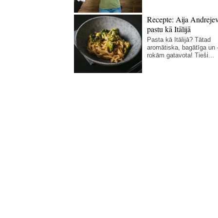
Recepte: Aija Andreje
pastu kā Itālijā
Pasta kā Itālijā? Tātad
aromātiska, bagātīga un
rokām gatavota! Tieši...