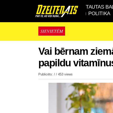
TAUTAS BA
POLITIKA
SIEVIETĒM
Vai bērnam ziem
papildu vitamīnu
Publicēts: / /
453 views