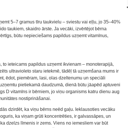
.
t 5–7 gramus tīru taukvielu – sviestu vai eļļu, jo 35–40%
o taukiem, skaidro ārste. Ja vecāki, izvērtējot bērna
lnvērtīgs, būtu nepieciešams papildus uzņemt vitamīnus,
, to ieteicams papildus uzņemt ikvienam – monoterapijā,
ezēts ultravioleto staru ietekmē, tādēļ tā uzņemšana mums ir
mt, ēdot, piemēram, lasi, olas dzeltenumu un speciāli
to uzņemtu pietiekamā daudzumā, dienā būtu jāapēd aptuveni
īgs D vitamīns ir bērniem, jo viņu organisms katru dienu aug
munitātes nostiprināšanai.
ās dzirdēt, ka viņu bērns neēd gaļu. Ieklausoties vecāku
oguris, ka viņam grūti koncentrēties, ir galvassāpes, un
 ka dzelzs līmenis ir zems. Viens no iemesliem var būt