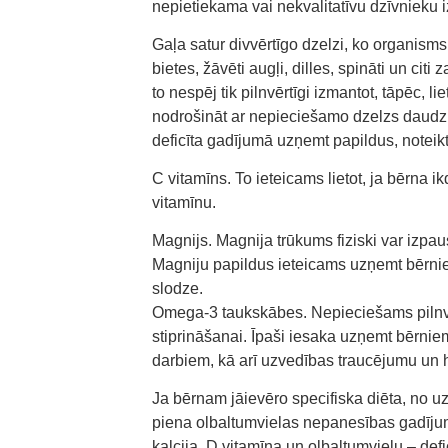
nepietiekama vai nekvalitatīvu dzīvnieku
Gaļa satur divvērtīgo dzelzi, ko organisms 
bietes, žāvēti augļi, dilles, spināti un citi
to nespēj tik pilnvērtīgi izmantot, tāpēc, li
nodrošināt ar nepieciešamo dzelzs daudzu
deficīta gadījumā uzņemt papildus, noteikti
C vitamīns. To ieteicams lietot, ja bērna i
vitamīnu.
Magnijs. Magnija trūkums fiziski var izp
Magniju papildus ieteicams uzņemt bērniem
slodze.
Omega-3 taukskābes. Nepieciešams pilnvē
stiprināšanai. Īpaši iesaka uzņemt bērnie
darbiem, kā arī uzvedības traucējumu un h
Ja bērnam jāievēro specifiska diēta, no u
piena olbaltumvielas nepanesības gadījumā
kalcija, D vitamīna un olbaltumvielu – defic