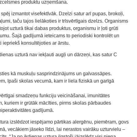
 izcelsmes produktu uzņemšana.
spēj izmantot visefektīvāk. Dzelzi satur arī pupas, brokoļi,
 zaļumi, taču tajos lielākoties ir trīsvērtīgais dzelzs. Organisms
etojot uzturā tikai dabas produktus, organismu ir ļoti grūti
mu. Šajā gadījumā ieteicams to periodiski kontrolēt un
 iepriekš konsultējoties ar ārstu.
kdienas uzturā nav iekļauti augļi un dārzeņi, kas satur C
austies kā muskuļu sasprindzinājums un galvassāpes.
, īpaši skolas vecumā, kam ir liela fiziskā un garīgā
rtīgai smadzeņu funkciju veicināšanai, imunitātes
m, kuriem ir grūtāk mācīties, pirms skolas pārbaudes
iperaktivitātes gadījumā.
ztura izslēdzot iespējamo pārtikas alergēnu, piemēram, govs
, vecākiem jāseko līdzi, lai nerastos vairāku uzturvielu –
īts. “Ja no ikdienas uztura ilgstoši jāizslēdz visi piena