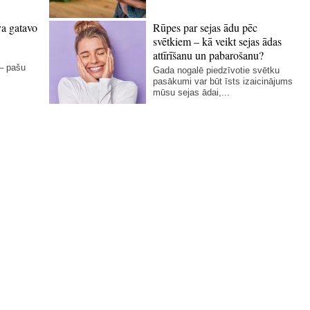
va gatavo
Rūpes par sejas ādu pēc
svētkiem – kā veikt sejas ādas
attīrīšanu un pabarošanu?
 – pašu
Gada nogalē piedzīvotie svētku
pasākumi var būt īsts izaicinājums
mūsu sejas ādai,...