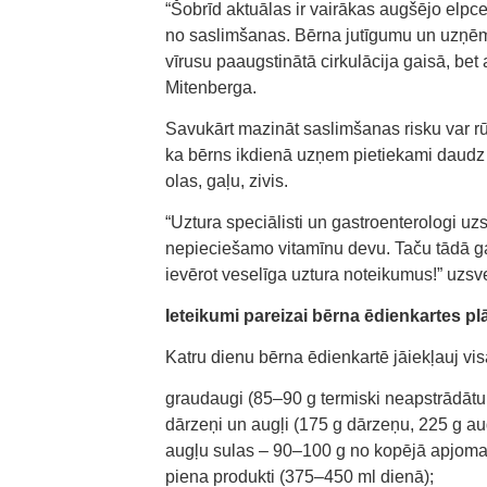
“Šobrīd aktuālas ir vairākas augšējo elp
no saslimšanas. Bērna jutīgumu un uzņēmīb
vīrusu paaugstinātā cirkulācija gaisā, bet
Mitenberga.
Savukārt mazināt saslimšanas risku var rū
ka bērns ikdienā uzņem pietiekami daudz 
olas, gaļu, zivis.
“Uztura speciālisti un gastroenterologi uz
nepieciešamo vitamīnu devu. Taču tādā ga
ievērot veselīga uztura noteikumus!” uzsv
Ieteikumi pareizai bērna ēdienkartes p
Katru dienu bērna ēdienkartē jāiekļauj vis
graudaugi (85–90 g termiski neapstrādātu 
dārzeņi un augļi (175 g dārzeņu, 225 g aug
augļu sulas – 90–100 g no kopējā apjoma
piena produkti (375–450 ml dienā);