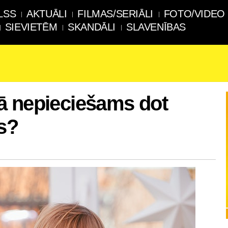
LSS
AKTUĀLI
FILMAS/SERIĀLI
FOTO/VIDEO
SIEVIETĒM
SKANDĀLI
SLAVENĪBAS
ā nepieciešams dot
s?