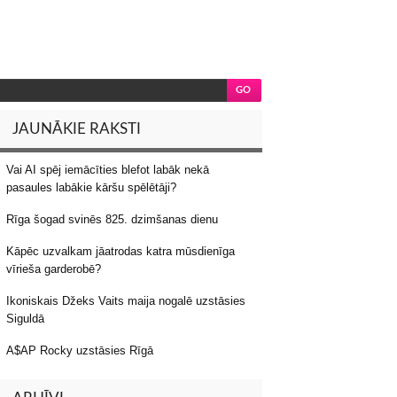
JAUNĀKIE RAKSTI
Vai AI spēj iemācīties blefot labāk nekā
pasaules labākie kāršu spēlētāji?
Rīga šogad svinēs 825. dzimšanas dienu
Kāpēc uzvalkam jāatrodas katra mūsdienīga
vīrieša garderobē?
Ikoniskais Džeks Vaits maija nogalē uzstāsies
Siguldā
A$AP Rocky uzstāsies Rīgā