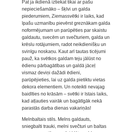
Pat ja ikdienā iztiekat tikai ar pašu
nepieciešamāko – šķīvi un galda
piederumiem, Ziemassvētki ir laiks, kad
īpašu uzmanību pievērst greznākam galda
noformējumam un parūpēties par skaistu
galdautu, svecēm un svečturiem, galda un
krēslu rotājumiem, radot neikdienišķu un
svinīgu noskaņu. Kaut arī tautas ticējumi
pauž, ka svētkos galdam teju jālūst no
ēdienu pārbagātības un galdā jāceļ
vismaz deviņi dažādi ēdieni,
parūpējieties, lai uz galda pietiktu vietas
dekora elementiem. Un noteikti nevajag
baidīties no krāsām – svētki ir īstais laiks,
kad atļauties vairāk un bagātīgāk nekā
parastās darba dienas vakariņās!
Melnbaltais stils. Melns galdauts,
sniegbalti trauki, melni svečturi un baltas