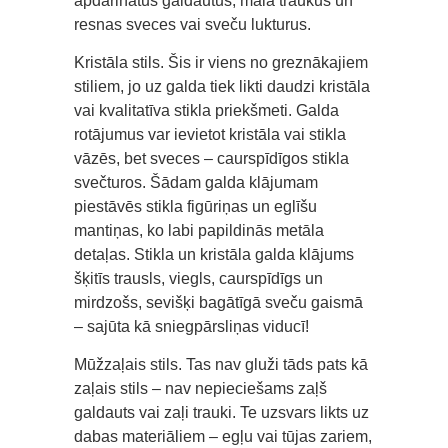
apdarinātus galdautus, māla traukus un
resnas sveces vai sveču lukturus.
Kristāla stils. Šis ir viens no greznākajiem
stiliem, jo ​​uz galda tiek likti daudzi kristāla
vai kvalitatīva stikla priekšmeti. Galda
rotājumus var ievietot kristāla vai stikla
vāzēs, bet sveces – caurspīdīgos stikla
svečturos. Šādam galda klājumam
piestāvēs stikla figūriņas un eglīšu
mantiņas, ko labi papildinās metāla
detaļas. Stikla un kristāla galda klājums
šķitīs trausls, viegls, caurspīdīgs un
mirdzošs, sevišķi bagātīgā sveču gaismā
– sajūta kā sniegpārsliņas viducī!
Mūžzaļais stils. Tas nav gluži tāds pats kā
zaļais stils – nav nepieciešams zaļš
galdauts vai zaļi trauki. Te uzsvars likts uz
dabas materiāliem – egļu vai tūjas zariem,