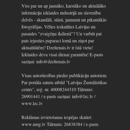
Viss par un ap jaunāko, karstāko un aktuālāko
informāciju izklaides industrijā un slavenību
dzīvēs - skandāli, stāsti, jaunumi un pikantākās
fotogrāfijas. Vēlies ieskatīties Latvijas un
pasaules "zvaigžņu ikdienā"? Un varbūt pat
pats iejusties paparaci lomā un ziņot par
aktualitātēm? Dzeltenais.lv ir īstā vieta!
Izklaides deva visai dienai garantēta! E-pasts
saziņai: info@dzeltenais.lv
Visas autortiesības pieder publikāciju autoriem.
Par portāla saturu atbild "Latvijas Žurnālistikas
centrs", reģ. nr. 40008244310 Tālrunis:
26901441 / e-pasts saziņai: info@lzc.lv /
www.lzc.lv
Reklāmas izvietošanas iespējas skatiet:
www.nmg.lv Tālrunis: 26838384 / e-pasts