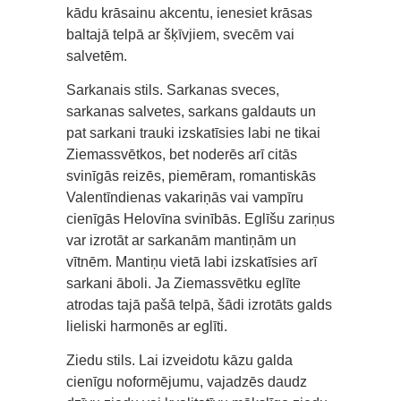
kādu krāsainu akcentu, ienesiet krāsas
baltajā telpā ar šķīvjiem, svecēm vai
salvetēm.
Sarkanais stils. Sarkanas sveces,
sarkanas salvetes, sarkans galdauts un
pat sarkani trauki izskatīsies labi ne tikai
Ziemassvētkos, bet noderēs arī citās
svinīgās reizēs, piemēram, romantiskās
Valentīndienas vakariņās vai vampīru
cienīgās Helovīna svinībās. Eglīšu zariņus
var izrotāt ar sarkanām mantiņām un
vītnēm. Mantiņu vietā labi izskatīsies arī
sarkani āboli. Ja Ziemassvētku eglīte
atrodas tajā pašā telpā, šādi izrotāts galds
lieliski harmonēs ar eglīti.
Ziedu stils. Lai izveidotu kāzu galda
cienīgu noformējumu, vajadzēs daudz