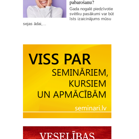
pabarošanu?
Gada nogalē piedzīvotie
svētku pasākumi var būt
īsts izaicinājums mūsu
sejas ādai,...