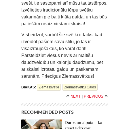
sveši, tie sastopami arī mūsu tautastērpos.
Izvēlieties tradicionālu tērpu svētku
vakariņām pie balti klāta galda, un tas būs
patiešām neaizmirstami skaisti!
Visbeidzot, varbūt šie svētki ir laiks, kad
izveidot pašiem savu stilu, jo tas ir
visaizraujošākais, ko varat darīt!
Pārsteidziet viesus nevis ar maltīšu
daudzveidību un kaloriju daudzumu, bet
ar skaisti izrotātu galdu un patīkamām
sarunām. Priecīgus Ziemassvētkus!
BIRKAS:
Ziemassvētki
Ziemassvētku Galds
«
»
NEXT
|
PREVIOUS
RECOMMENDED POSTS
Darbs un atpūta – kā
atrast līdzsvaru