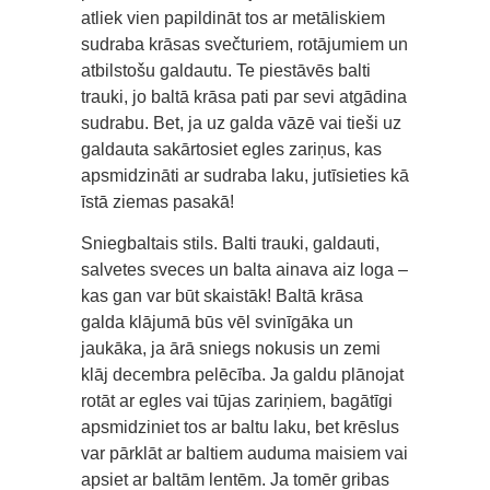
atliek vien papildināt tos ar metāliskiem
sudraba krāsas svečturiem, rotājumiem un
atbilstošu galdautu. Te piestāvēs balti
trauki, jo baltā krāsa pati par sevi atgādina
sudrabu. Bet, ja uz galda vāzē vai tieši uz
galdauta sakārtosiet egles zariņus, kas
apsmidzināti ar sudraba laku, jutīsieties kā
īstā ziemas pasakā!
Sniegbaltais stils. Balti trauki, galdauti,
salvetes sveces un balta ainava aiz loga –
kas gan var būt skaistāk! Baltā krāsa
galda klājumā būs vēl svinīgāka un
jaukāka, ja ārā sniegs nokusis un zemi
klāj decembra pelēcība. Ja galdu plānojat
rotāt ar egles vai tūjas zariņiem, bagātīgi
apsmidziniet tos ar baltu laku, bet krēslus
var pārklāt ar baltiem auduma maisiem vai
apsiet ar baltām lentēm. Ja tomēr gribas