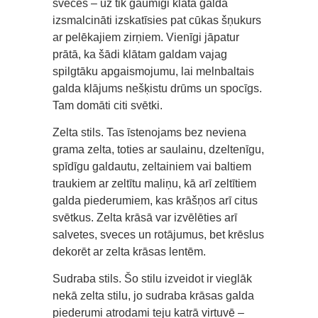
sveces – uz tik gaumīgi klāta galda
izsmalcināti izskatīsies pat cūkas šņukurs
ar pelēkajiem zirņiem. Vienīgi jāpatur
prātā, ka šādi klātam galdam vajag
spilgtāku apgaismojumu, lai melnbaltais
galda klājums nešķistu drūms un spocīgs.
Tam domāti citi svētki.
Zelta stils. Tas īstenojams bez neviena
grama zelta, toties ar saulainu, dzeltenīgu,
spīdīgu galdautu, zeltainiem vai baltiem
traukiem ar zeltītu maliņu, kā arī zeltītiem
galda piederumiem, kas krāšņos arī citus
svētkus. Zelta krāsā var izvēlēties arī
salvetes, sveces un rotājumus, bet krēslus
dekorēt ar zelta krāsas lentēm.
Sudraba stils. Šo stilu izveidot ir vieglāk
nekā zelta stilu, jo sudraba krāsas galda
piederumi atrodami teju katrā virtuvē –