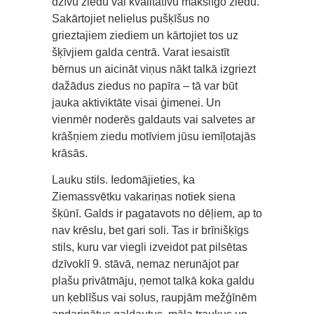
dzīvu ziedu vai kvalitatīvu mākslīgo ziedu.
Sakārtojiet nelielus pušķīšus no
grieztajiem ziediem un kārtojiet tos uz
šķīvjiem galda centrā. Varat iesaistīt
bērnus un aicināt viņus nākt talkā izgriezt
dažādus ziedus no papīra – tā var būt
jauka aktiviktāte visai ģimenei. Un
vienmēr noderēs galdauts vai salvetes ar
krāšņiem ziedu motīviem jūsu iemīļotajās
krāsās.
Lauku stils. Iedomājieties, ka
Ziemassvētku vakariņas notiek siena
šķūnī. Galds ir pagatavots no dēļiem, ap to
nav krēslu, bet gari soli. Tas ir brīnišķīgs
stils, kuru var viegli izveidot pat pilsētas
dzīvoklī 9. stāvā, nemaz nerunājot par
plašu privātmāju, ņemot talkā koka galdu
un ķeblīšus vai solus, raupjām mežģīnēm