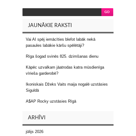
JAUNĀKIE RAKSTI
Vai AI spēj iemācīties blefot labāk nekā
pasaules labākie kāršu spēlētāji?
Rīga šogad svinēs 825. dzimšanas dienu
Kāpēc uzvalkam jāatrodas katra mūsdienīga
vīrieša garderobē?
Ikoniskais Džeks Vaits maija nogalē uzstāsies
Siguldā
A$AP Rocky uzstāsies Rīgā
ARHĪVI
jūlijs 2026