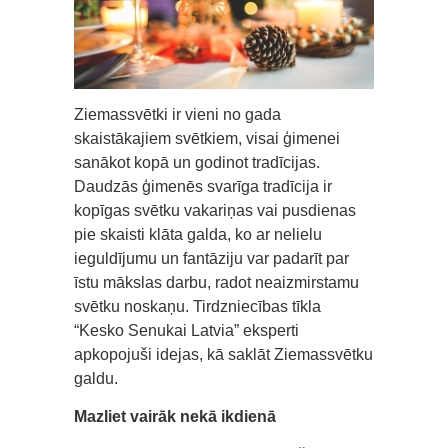
Ziemassvētki ir vieni no gada
skaistākajiem svētkiem, visai ģimenei
sanākot kopā un godinot tradīcijas.
Daudzās ģimenēs svarīga tradīcija ir
kopīgas svētku vakariņas vai pusdienas
pie skaisti klāta galda, ko ar nelielu
ieguldījumu un fantāziju var padarīt par
īstu mākslas darbu, radot neaizmirstamu
svētku noskaņu. Tirdzniecības tīkla
“Kesko Senukai Latvia” eksperti
apkopojuši idejas, kā saklāt Ziemassvētku
galdu.
Mazliet vairāk nekā ikdienā