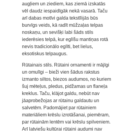
augļiem un ziediem, kas ziemā izskatās
vēl daudz iespaidīgāk nekā vasarā. Taču
arī dabas motīvi galda tekstīlijās būs
burvīgs veids, kā radīt mūžzaļas telpas
noskaņu, un sevišķi labi šāds stils
iederēsies telpā, kur eglīšu mantiņas rotā
nevis tradicionālo eglīti, bet lielus,
eksotiskus telpaugus.
Rūtainais stils. Rūtaini ornamenti ir mājīgi
un omulīgi – bieži vien šādus rakstus
izmanto siltos, biezos audumos, no kuriem
šuj mēteļus, pledus, pidžamas un flaneļa
kreklus. Taču, klājot galdu, nebūt nav
jāaprobežojas ar rūtainu galdautu un
salvetēm. Padomājiet par rūtainiem
materiāliem krēslu izrotāšanai, piemēram,
par rūtainām lentēm vai krēslu spilveniem.
Arī latviešu kultūrai rūtaini audumi nav