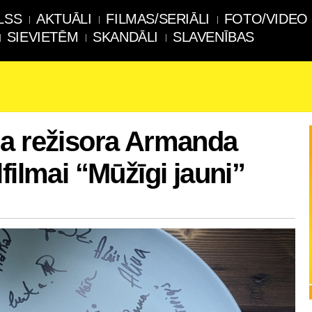
LSS
AKTUĀLI
FILMAS/SERIĀLI
FOTO/VIDEO
SIEVIETĒM
SKANDĀLI
SLAVENĪBAS
na režisora Armanda
filmai “Mūžīgi jauni”