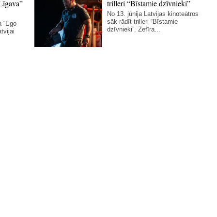
Līgava”
trilleri “Bīstamie dzīvnieki”
No 13. jūnija Latvijas kinoteātros
sāk rādīt trilleri “Bīstamie
a “Ego
dzīvnieki”. Zefīra...
tvijai