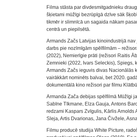
Filma stāsta par divdesmitgadnieku draug
šķietami mūžīgi bezrūpīgā dzīve sāk šķobī
tikmēr ir slimnīcā un sagaida nākam pasa
centrā un piepilsētā.
Armands Začs Latvijas kinoindustrijā nav 
darbs pie nozīmīgām spēlfilmām – režisora
(2022), Nemierīgie prāti (režisori Raitis 
Zemnieki (2022, Ivars Seleckis), Spiegs, k
Armands Začs ieguvis divas Nacionālās ki
vairākkārt nominēts balvai, bet 2020. gad
dokumentālā kino režisori par filmu Klātbū
Armanda Zača debijas spēlfilmā Mūžīgi ja
Sabīne Tīkmane, Elza Gauja, Antons Baro
redzami Kaspars Zvīgulis, Kārlis Arnolds
Sleja, Artis Dvarionas, Jana Čivžele, Asn
Filmu producē studija White Picture, rado