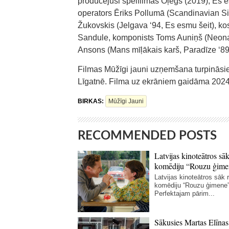
producējusi spēlfilmas Oļegs (2019), Es e
operators Ēriks Pollumā (Scandinavian Si
Žukovskis (Jelgava ‘94, Es esmu šeit), k
Sandule, komponists Toms Auniņš (Neona p
Ansons (Mans mīļākais karš, Paradīze ‘89)
Filmas Mūžīgi jauni uzņemšana turpināsie
Līgatnē. Filma uz ekrāniem gaidāma 2024
BIRKAS:
Mūžīgi Jauni
RECOMMENDED POSTS
Latvijas kinoteātros sāk
komēdiju “Rouzu ģime
Latvijas kinoteātros sāk r
komēdiju “Rouzu ģimene”
Perfektajam pārim...
Sākusies Martas Elīnas