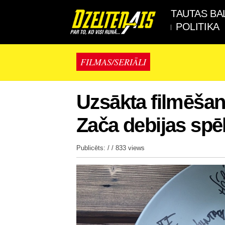
TAUTAS BA
POLITIKA
FILMAS/SERIĀLI
Uzsākta filmēša
Zača debijas spēl
Publicēts: / /
833 views