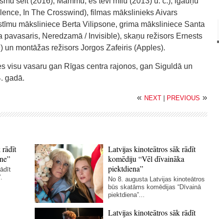
smu šeit (2016), Mammu, es tevi mīlu (2013) u. c.), igauņu
lence, In The Crosswind), filmas mākslinieks Aivars
ostīmu māksliniece Berta Vilipsone, grima māksliniece Santa
avasaris, Neredzamā / Invisible), skaņu režisors Ernests
 un montāžas režisors Jorgos Zafeiris (Apples).
s visu vasaru gan Rīgas centra rajonos, gan Siguldā un
. gadā.
«
»
NEXT
|
PREVIOUS
 rādīt
Latvijas kinoteātros sāk rādīt
ne”
komēdiju “Vēl dīvaināka
piektdiena”
ādīt
.
No 8. augusta Latvijas kinoteātros
būs skatāms komēdijas “Dīvainā
piektdiena”...
Latvijas kinoteātros sāk rādīt