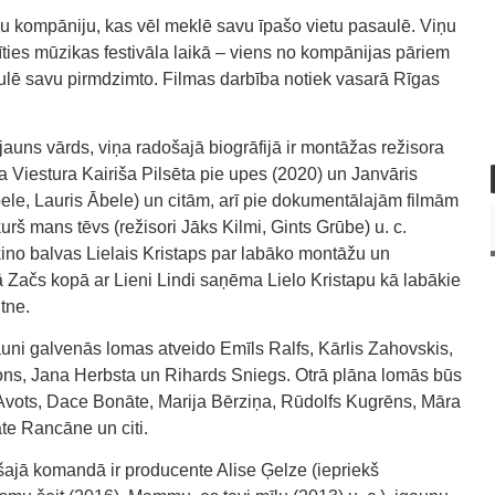
u kompāniju, kas vēl meklē savu īpašo vietu pasaulē. Viņu
ties mūzikas festivāla laikā – viens no kompānijas pāriem
ulē savu pirmdzimto. Filmas darbība notiek vasarā Rīgas
jauns vārds, viņa radošajā biogrāfijā ir montāžas režisora
 Viestura Kairiša Pilsēta pie upes (2020) un Janvāris
Ābele, Lauris Ābele) un citām, arī pie dokumentālajām filmām
urš mans tēvs (režisori Jāks Kilmi, Gints Grūbe) u. c.
no balvas Lielais Kristaps par labāko montāžu un
ā Začs kopā ar Lieni Lindi saņēma Lielo Kristapu kā labākie
tne.
uni galvenās lomas atveido Emīls Ralfs, Kārlis Zahovskis,
ns, Jana Herbsta un Rihards Sniegs. Otrā plāna lomās būs
 Avots, Dace Bonāte, Marija Bērziņa, Rūdolfs Kugrēns, Māra
ate Rancāne un citi.
šajā komandā ir producente Alise Ģelze (iepriekš