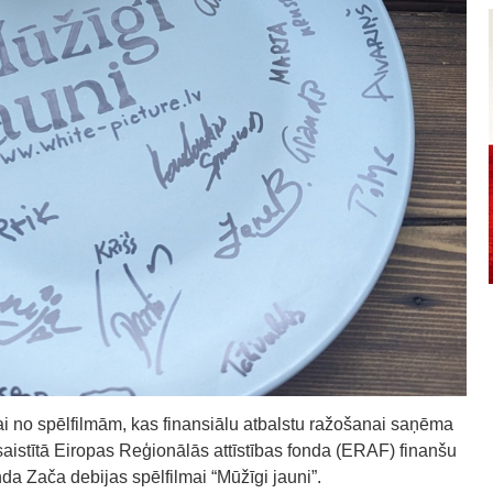
ai no spēlfilmām, kas finansiālu atbalstu ražošanai saņēma
aistītā Eiropas Reģionālās attīstības fonda (ERAF) finanšu
 Zača debijas spēlfilmai “Mūžīgi jauni”.