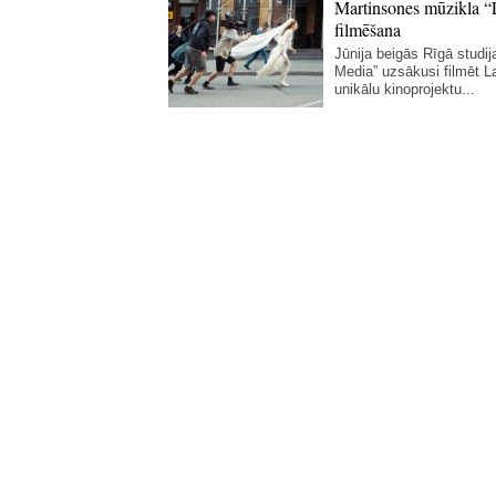
Martinsones mūzikla “
filmēšana
Jūnija beigās Rīgā studij
Media” uzsākusi filmēt La
unikālu kinoprojektu...