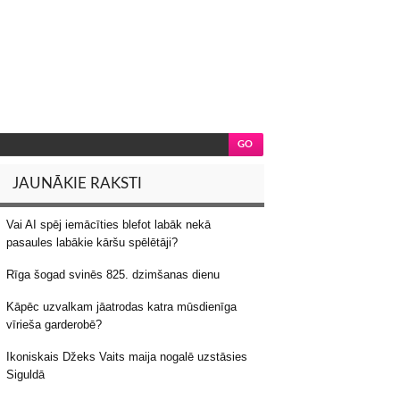
JAUNĀKIE RAKSTI
Vai AI spēj iemācīties blefot labāk nekā
pasaules labākie kāršu spēlētāji?
Rīga šogad svinēs 825. dzimšanas dienu
Kāpēc uzvalkam jāatrodas katra mūsdienīga
vīrieša garderobē?
Ikoniskais Džeks Vaits maija nogalē uzstāsies
Siguldā