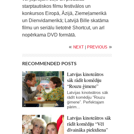
starptautiskos filmu festivālos un
konkursos Eiropā, Āzijā, Ziemeļamerikā
un Dienvidamerikā; Latvijā Bille skatāma
filmu un seriālu lietotnē Shortcut, un arī
nopērkama DVD formātā.
«
»
NEXT
|
PREVIOUS
RECOMMENDED POSTS
Latvijas kinoteātros
sāk rādīt komēdiju
“Rouzu ģimene”
Latvijas kinoteātros sāk
rādīt komēdiju “Rouzu
ģimene”. Perfektajam
pārim...
Latvijas kinoteātros sāk
rādīt komēdiju “Vēl
dīvaināka piektdiena”