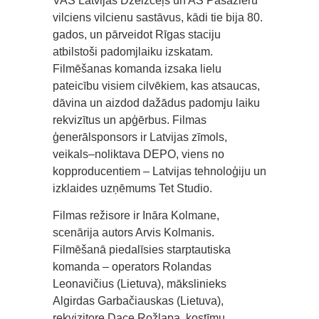
VAS Latvijas Dzelzceļš un AS Pasažieru
vilciens vilcienu sastāvus, kādi tie bija 80.
gados, un pārveidot Rīgas staciju
atbilstoši padomjlaiku izskatam.
Filmēšanas komanda izsaka lielu
pateicību visiem cilvēkiem, kas atsaucas,
dāvina un aizdod dažādus padomju laiku
rekvizītus un apģērbus. Filmas
ģenerālsponsors ir Latvijas zīmols,
veikals–noliktava DEPO, viens no
kopproducentiem – Latvijas tehnoloģiju un
izklaides uzņēmums Tet Studio.
Filmas režisore ir Ināra Kolmane,
scenārija autors Arvis Kolmanis.
Filmēšanā piedalīsies starptautiska
komanda – operators Rolandas
Leonavičius (Lietuva), mākslinieks
Algirdas Garbačiauskas (Lietuva),
rekvizitore Dace Rožlapa, kostīmu