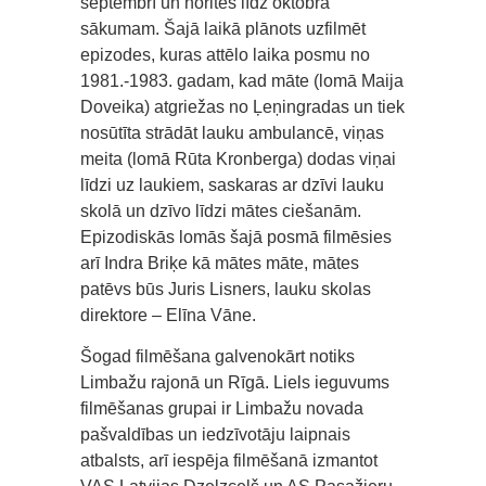
septembrī un noritēs līdz oktobra
sākumam. Šajā laikā plānots uzfilmēt
epizodes, kuras attēlo laika posmu no
1981.-1983. gadam, kad māte (lomā Maija
Doveika) atgriežas no Ļeņingradas un tiek
nosūtīta strādāt lauku ambulancē, viņas
meita (lomā Rūta Kronberga) dodas viņai
līdzi uz laukiem, saskaras ar dzīvi lauku
skolā un dzīvo līdzi mātes ciešanām.
Epizodiskās lomās šajā posmā filmēsies
arī Indra Briķe kā mātes māte, mātes
patēvs būs Juris Lisners, lauku skolas
direktore – Elīna Vāne.
Šogad filmēšana galvenokārt notiks
Limbažu rajonā un Rīgā. Liels ieguvums
filmēšanas grupai ir Limbažu novada
pašvaldības un iedzīvotāju laipnais
atbalsts, arī iespēja filmēšanā izmantot