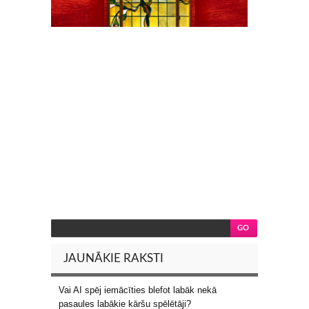
JAUNĀKIE RAKSTI
Vai AI spēj iemācīties blefot labāk nekā
pasaules labākie kāršu spēlētāji?