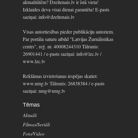
aktualitātēm? Dzeltenais.lv ir īstā vieta!
Izklaides deva visai dienai garantēta! E-pasts
saziņai: info@dzeltenais.lv
Visas autortiesības pieder publikāciju autoriem.
Par portāla saturu atbild "Latvijas Žurnālistikas
centrs", reģ. nr. 40008244310 Tālrunis:
26901441 / e-pasts saziņai: info@lzc.lv /
www.lzc.lv
Reklāmas izvietošanas iespējas skatiet:
www.nmg.lv Tālrunis: 26838384 / e-pasts
saziņai: nmg@nmg.lv
Tēmas
Aktuāli
Filmas/Seriāli
Foto/Video