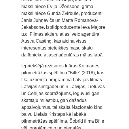
māksliniece Evija Džonsone, grima
māksliniece Gunda Zvirbule, producenti
Jānis Juhņēvičs un Marta Romanova-
Jēkabsone, izpildproducente Ieva Majore
u.c. Filmas aktieru atlasi veic aģentūra
Austra Casting, kas aicina visus
interesentus pieteikties masu skatu
dalībnieku atlasei aģentūras mājas lapā.
Iepriekšējā režisores Ināras Kolmanes
pilnmetrāžas spēlfilma “Bille” (2018), kas
tika uzņemta programmā Latvijas filmas
Latvijas simtgadei un ir Latvijas, Lietuvas
un Čehijas kopražojums, ieguvusi gan
skatītāju mīlestību, gan dažādus
apbalvojumus, tai skaitā Nacionālo kino
balvu Lielais Kristaps kā labākā
pilnmetrāžas spēlfilma. Šobrīd filma Bille
vēl joprojām ceļo un piedalās