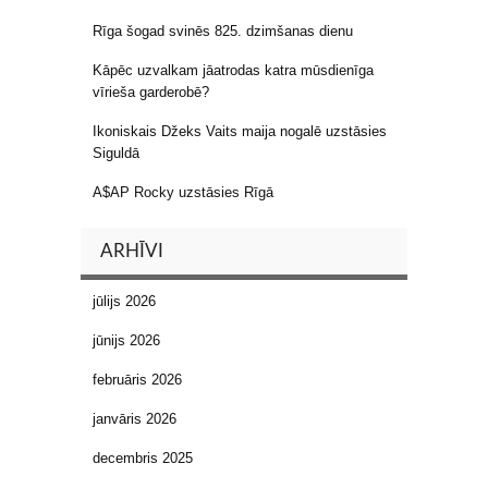
Rīga šogad svinēs 825. dzimšanas dienu
Kāpēc uzvalkam jāatrodas katra mūsdienīga
vīrieša garderobē?
Ikoniskais Džeks Vaits maija nogalē uzstāsies
Siguldā
A$AP Rocky uzstāsies Rīgā
ARHĪVI
jūlijs 2026
jūnijs 2026
februāris 2026
janvāris 2026
decembris 2025