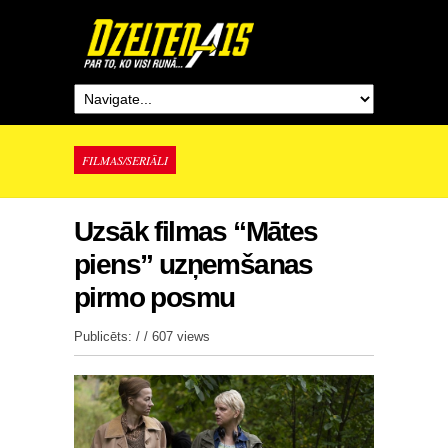
FILMAS/SERIĀLI
Uzsāk filmas “Mātes
piens” uzņemšanas
pirmo posmu
Publicēts: / /
607 views