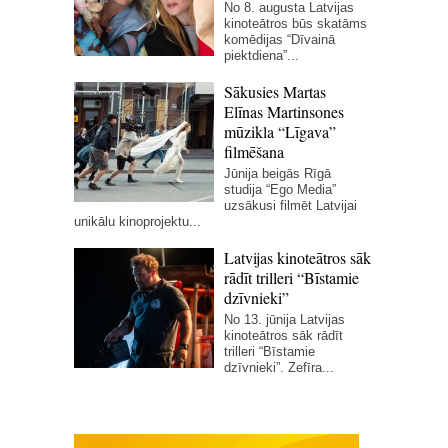
No 8. augusta Latvijas
kinoteātros būs skatāms
komēdijas “Dīvainā
piektdiena”...
Sākusies Martas
Elīnas Martinsones
mūzikla “Līgava”
filmēšana
Jūnija beigās Rīgā
studija “Ego Media”
uzsākusi filmēt Latvijai
unikālu kinoprojektu...
Latvijas kinoteātros sāk
rādīt trilleri “Bīstamie
dzīvnieki”
No 13. jūnija Latvijas
kinoteātros sāk rādīt
trilleri “Bīstamie
dzīvnieki”. Zefīra...