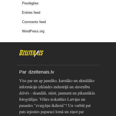
Pieslēgties
Entries feed
Comments feed
WordPress.org
Par dzeltenais.lv
Viss par un ap jaunāko, karstāko un aktuālāko
informāciju izklaides industrijā un slavenību
dzīvēs - skandāli, stāsti, jaunumi un pikantākās
fotogrāfijas. Vēlies ieskatīties Latvijas un
pasaules "zvaigžņu ikdienā"? Un varbūt pat
pats iejusties paparaci lomā un ziņot par