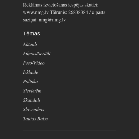
Reklāmas izvietošanas iespējas skatiet:
www.nmg.lv Tālrunis: 26838384 / e-pasts
saziņai: nmg@nmg.lv
Tēmas
Aktuāli
Filmas/Seriāli
Foto/Video
Izklaide
Politika
Sievietēm
Skandāli
Slavenības
Tautas Balss