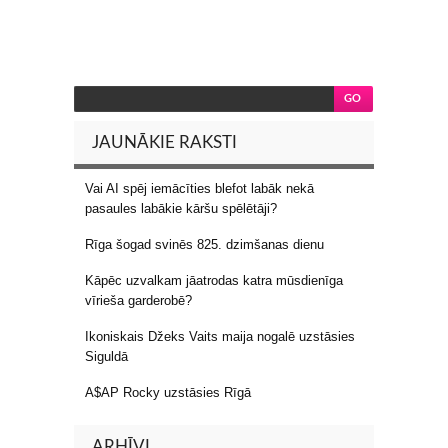
JAUNĀKIE RAKSTI
Vai AI spēj iemācīties blefot labāk nekā
pasaules labākie kāršu spēlētāji?
Rīga šogad svinēs 825. dzimšanas dienu
Kāpēc uzvalkam jāatrodas katra mūsdienīga
vīrieša garderobē?
Ikoniskais Džeks Vaits maija nogalē uzstāsies
Siguldā
A$AP Rocky uzstāsies Rīgā
ARHĪVI