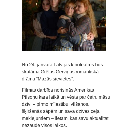
No 24. janvāra Latvijas kinoteātros būs
skatāma Grētas Gervigas romantiskā
drāma “Mazās sievietes”.
Filmas darbība norisinās Amerikas
Pilsoņu kara laikā un vēsta par četru māsu
dzīvi – pirmo mīlestību, vilšanos,
šķiršanās sāpēm un sava dzīves ceļa
meklējumiem – lietām, kas savu aktualitāti
nezaudē visos laikos.