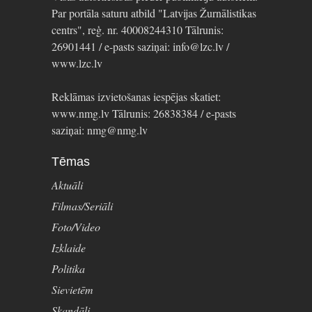
Par portāla saturu atbild "Latvijas Žurnālistikas
centrs", reģ. nr. 40008244310 Tālrunis:
26901441 / e-pasts saziņai: info@lzc.lv /
www.lzc.lv
Reklāmas izvietošanas iespējas skatiet:
www.nmg.lv Tālrunis: 26838384 / e-pasts
saziņai: nmg@nmg.lv
Tēmas
Aktuāli
Filmas/Seriāli
Foto/Video
Izklaide
Politika
Sievietēm
Skandāli