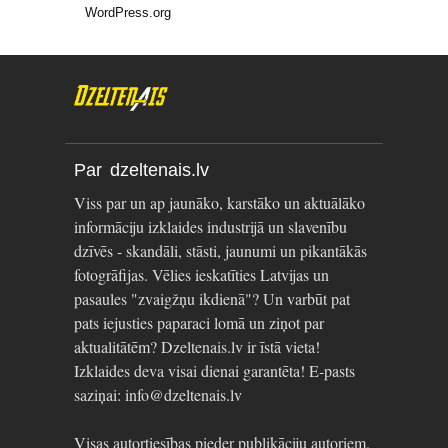
WordPress.org
Par dzeltenais.lv
Viss par un ap jaunāko, karstāko un aktuālāko
informāciju izklaides industrijā un slavenību
dzīvēs - skandāli, stāsti, jaunumi un pikantākās
fotogrāfijas. Vēlies ieskatīties Latvijas un
pasaules "zvaigžņu ikdienā"? Un varbūt pat
pats iejusties paparaci lomā un ziņot par
aktualitātēm? Dzeltenais.lv ir īstā vieta!
Izklaides deva visai dienai garantēta! E-pasts
saziņai: info@dzeltenais.lv
Visas autortiesības pieder publikāciju autoriem.