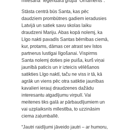
mīlēšanā” leģendārā grupa “Ornaments”.
Stāsta centrā būs Santa, kas pēc
daudziem prombūtnes gadiem ieradusies
Latvijā un satiek savu skolas laiku
draudzeni Mariju. Abas kopā nolemj, ka
Līgo nakti pavadīs Santas bērnības ciemā,
kur, protams, dāmas cer atrast sev īstos
partnerus lustīgai līgošanai. Vispirms
Santa nolemj doties pie puiša, kurš viņai
jaunībā paticis un ir izteicis vēlēšanos
satikties Līgo naktī, taču ne viss ir tā, kā
agrāk un viens pēc otra satiktie jaunības
kavalieri ierauj draudzenes dažādu
interesantu atgadījumu virpulī. Vai
meitenes tiks galā ar pārbaudījumiem un
vai uzplaiksnīs mīlestība, to uzzināsim
ciema zaļumballē.
“Jautri raidījumi jāveido jautri – ar humoru,