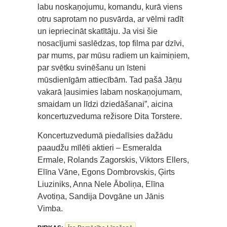
labu noskaņojumu, komandu, kurā viens
otru saprotam no pusvārda, ar vēlmi radīt
un iepriecināt skatītāju. Ja visi šie
nosacījumi saslēdzas, top filma par dzīvi,
par mums, par mūsu radiem un kaimiņiem,
par svētku svinēšanu un īsteni
mūsdienīgām attiecībām. Tad pašā Jāņu
vakarā ļausimies labam noskaņojumam,
smaidam un līdzi dziedāšanai”, aicina
koncertuzveduma režisore Dita Torstere.
Koncertuzvedumā piedalīsies dažādu
paaudžu mīlēti aktieri – Esmeralda
Ermale, Rolands Zagorskis, Viktors Ellers,
Elīna Vāne, Egons Dombrovskis, Ģirts
Liuziniks, Anna Nele Āboliņa, Elīna
Avotiņa, Sandija Dovgāne un Jānis
Vimba.