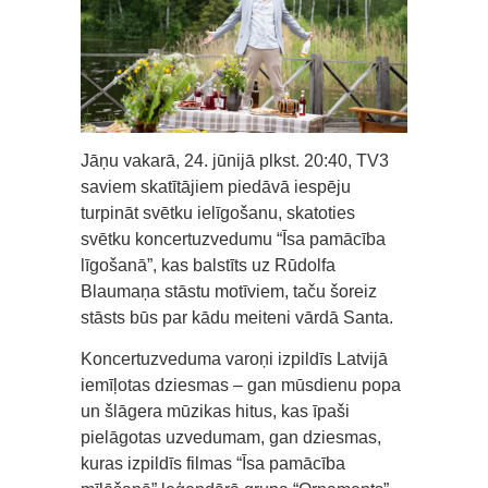
Jāņu vakarā, 24. jūnijā plkst. 20:40, TV3
saviem skatītājiem piedāvā iespēju
turpināt svētku ielīgošanu, skatoties
svētku koncertuzvedumu “Īsa pamācība
līgošanā”, kas balstīts uz Rūdolfa
Blaumaņa stāstu motīviem, taču šoreiz
stāsts būs par kādu meiteni vārdā Santa.
Koncertuzveduma varoņi izpildīs Latvijā
iemīļotas dziesmas – gan mūsdienu popa
un šlāgera mūzikas hitus, kas īpaši
pielāgotas uzvedumam, gan dziesmas,
kuras izpildīs filmas “Īsa pamācība