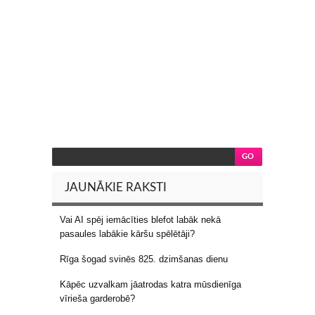
JAUNĀKIE RAKSTI
Vai AI spēj iemācīties blefot labāk nekā
pasaules labākie kāršu spēlētāji?
Rīga šogad svinēs 825. dzimšanas dienu
Kāpēc uzvalkam jāatrodas katra mūsdienīga
vīrieša garderobē?