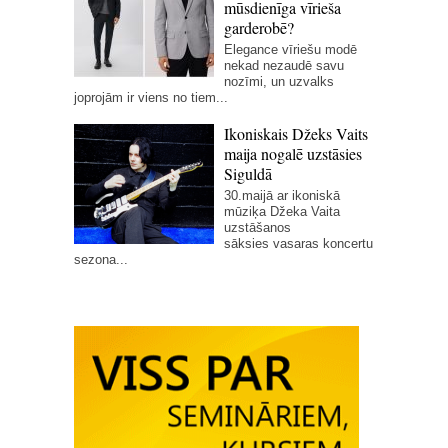
mūsdienīga vīrieša
garderobē?
Elegance vīriešu modē
nekad nezaudē savu
nozīmi, un uzvalks
joprojām ir viens no tiem...
Ikoniskais Džeks Vaits
maija nogalē uzstāsies
Siguldā
30.maijā ar ikoniskā
mūziķa Džeka Vaita
uzstāšanos
sāksies vasaras koncertu
sezona...