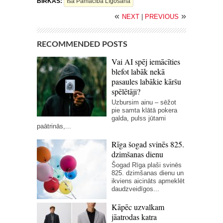
BIRKAS:
Īsa Pamācība Līgošanā
«
»
NEXT
|
PREVIOUS
RECOMMENDED POSTS
Vai AI spēj iemācīties
blefot labāk nekā
pasaules labākie kāršu
spēlētāji?
Uzbursim ainu – sēžot
pie samta klātā pokera
galda, pulss jūtami
paātrinās,...
Rīga šogad svinēs 825.
dzimšanas dienu
Šogad Rīga plaši svinēs
825. dzimšanas dienu un
ikviens aicināts apmeklēt
daudzveidīgos...
Kāpēc uzvalkam
jāatrodas katra