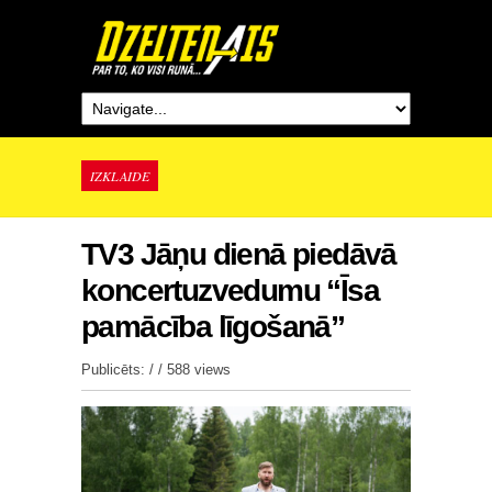
IZKLAIDE
TV3 Jāņu dienā piedāvā
koncertuzvedumu “Īsa
pamācība līgošanā”
Publicēts: / /
588 views