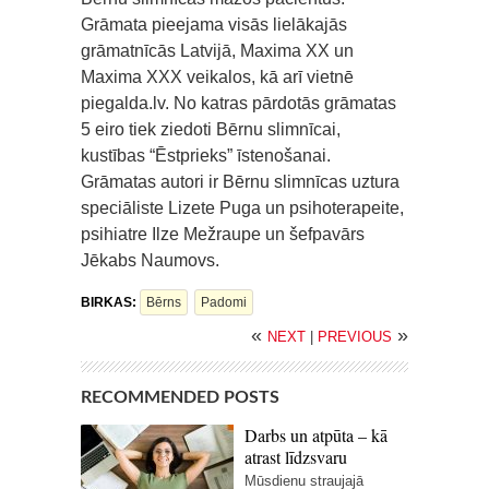
Grāmata pieejama visās lielākajās
grāmatnīcās Latvijā, Maxima XX un
Maxima XXX veikalos, kā arī vietnē
piegalda.lv. No katras pārdotās grāmatas
5 eiro tiek ziedoti Bērnu slimnīcai,
kustības “Ēstprieks” īstenošanai.
Grāmatas autori ir Bērnu slimnīcas uztura
speciāliste Lizete Puga un psihoterapeite,
psihiatre Ilze Mežraupe un šefpavārs
Jēkabs Naumovs.
BIRKAS:
Bērns
Padomi
«
»
NEXT
|
PREVIOUS
RECOMMENDED POSTS
Darbs un atpūta – kā
atrast līdzsvaru
Mūsdienu straujajā