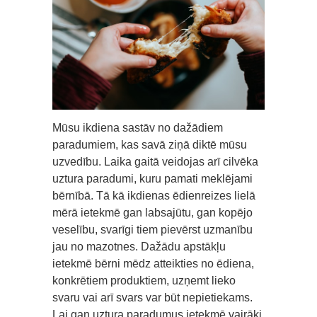
Mūsu ikdiena sastāv no dažādiem
paradumiem, kas savā ziņā diktē mūsu
uzvedību. Laika gaitā veidojas arī cilvēka
uztura paradumi, kuru pamati meklējami
bērnībā. Tā kā ikdienas ēdienreizes lielā
mērā ietekmē gan labsajūtu, gan kopējo
veselību, svarīgi tiem pievērst uzmanību
jau no mazotnes. Dažādu apstākļu
ietekmē bērni mēdz atteikties no ēdiena,
konkrētiem produktiem, uzņemt lieko
svaru vai arī svars var būt nepietiekams.
Lai gan uztura paradumus ietekmē vairāki