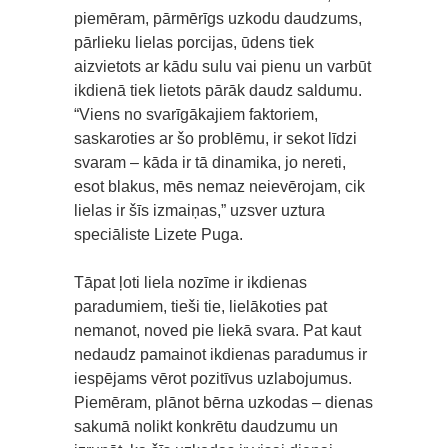
piemēram, pārmērīgs uzkodu daudzums,
pārlieku lielas porcijas, ūdens tiek
aizvietots ar kādu sulu vai pienu un varbūt
ikdienā tiek lietots pārāk daudz saldumu.
“Viens no svarīgākajiem faktoriem,
saskaroties ar šo problēmu, ir sekot līdzi
svaram – kāda ir tā dinamika, jo nereti,
esot blakus, mēs nemaz neievērojam, cik
lielas ir šīs izmaiņas,” uzsver uztura
speciāliste Lizete Puga.
Tāpat ļoti liela nozīme ir ikdienas
paradumiem, tieši tie, lielākoties pat
nemanot, noved pie liekā svara. Pat kaut
nedaudz pamainot ikdienas paradumus ir
iespējams vērot pozitīvus uzlabojumus.
Piemēram, plānot bērna uzkodas – dienas
sakumā nolikt konkrētu daudzumu un