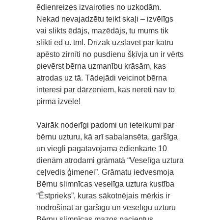
ēdienreizes izvairoties no uzkodām.
Nekad nevajadzētu teikt skaļi – izvēlīgs
vai slikts ēdājs, mazēdājs, tu mums tik
slikti ēd u. tml. Drīzāk uzslavēt par katru
apēsto zirnīti no pusdienu šķīvja un ir vērts
pievērst bērna uzmanību krāsām, kas
atrodas uz tā. Tādejādi veicinot bērna
interesi par dārzeņiem, kas nereti nav to
pirmā izvēle!
Vairāk noderīgi padomi un ieteikumi par
bērnu uzturu, kā arī sabalansēta, garšīga
un viegli pagatavojama ēdienkarte 10
dienām atrodami grāmatā “Veselīga uztura
ceļvedis ģimenei”. Grāmatu iedvesmoja
Bērnu slimnīcas veselīga uztura kustība
“Ēstprieks”, kuras sākotnējais mērķis ir
nodrošināt ar garšīgu un veselīgu uzturu
Bērnu slimnīcas mazos pacientus.