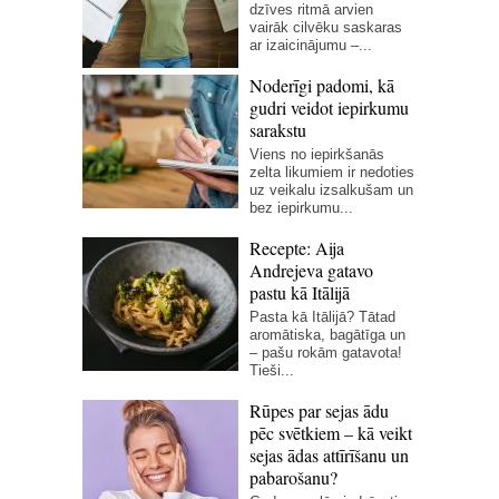
dzīves ritmā arvien
vairāk cilvēku saskaras
ar izaicinājumu –...
Noderīgi padomi, kā
gudri veidot iepirkumu
sarakstu
Viens no iepirkšanās
zelta likumiem ir nedoties
uz veikalu izsalkušam un
bez iepirkumu...
Recepte: Aija
Andrejeva gatavo
pastu kā Itālijā
Pasta kā Itālijā? Tātad
aromātiska, bagātīga un
– pašu rokām gatavota!
Tieši...
Rūpes par sejas ādu
pēc svētkiem – kā veikt
sejas ādas attīrīšanu un
pabarošanu?