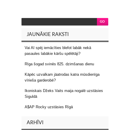
JAUNĀKIE RAKSTI
Vai AI spēj iemācīties blefot labāk nekā
pasaules labākie kāršu spēlētāji?
Rīga šogad svinēs 825. dzimšanas dienu
Kāpēc uzvalkam jāatrodas katra mūsdienīga
vīrieša garderobē?
Ikoniskais Džeks Vaits maija nogalē uzstāsies
Siguldā
A$AP Rocky uzstāsies Rīgā
ARHĪVI