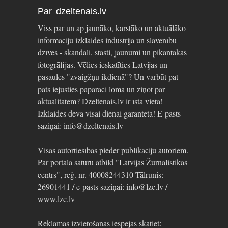
Par dzeltenais.lv
Viss par un ap jaunāko, karstāko un aktuālāko
informāciju izklaides industrijā un slavenību
dzīvēs - skandāli, stāsti, jaunumi un pikantākās
fotogrāfijas. Vēlies ieskatīties Latvijas un
pasaules "zvaigžņu ikdienā"? Un varbūt pat
pats iejusties paparaci lomā un ziņot par
aktualitātēm? Dzeltenais.lv ir īstā vieta!
Izklaides deva visai dienai garantēta! E-pasts
saziņai: info@dzeltenais.lv
Visas autortiesības pieder publikāciju autoriem.
Par portāla saturu atbild "Latvijas Žurnālistikas
centrs", reģ. nr. 40008244310 Tālrunis:
26901441 / e-pasts saziņai: info@lzc.lv /
www.lzc.lv
Reklāmas izvietošanas iespējas skatiet: