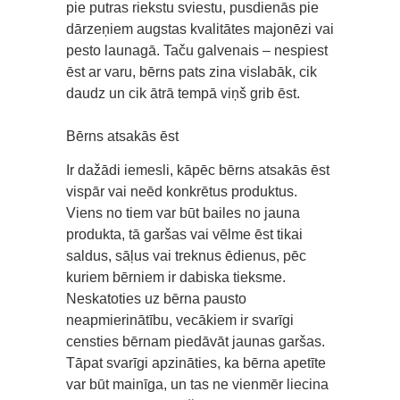
pie putras riekstu sviestu, pusdienās pie
dārzeņiem augstas kvalitātes majonēzi vai
pesto launagā. Taču galvenais – nespiest
ēst ar varu, bērns pats zina vislabāk, cik
daudz un cik ātrā tempā viņš grib ēst.
Bērns atsakās ēst
Ir dažādi iemesli, kāpēc bērns atsakās ēst
vispār vai neēd konkrētus produktus.
Viens no tiem var būt bailes no jauna
produkta, tā garšas vai vēlme ēst tikai
saldus, sāļus vai treknus ēdienus, pēc
kuriem bērniem ir dabiska tieksme.
Neskatoties uz bērna pausto
neapmierinātību, vecākiem ir svarīgi
censties bērnam piedāvāt jaunas garšas.
Tāpat svarīgi apzināties, ka bērna apetīte
var būt mainīga, un tas ne vienmēr liecina