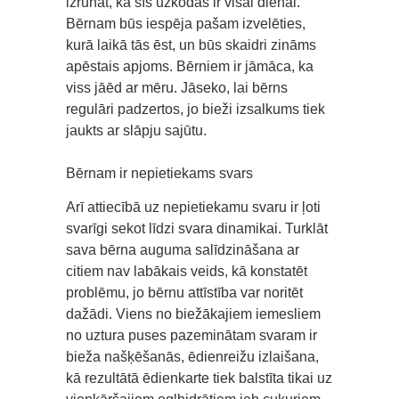
izrunāt, ka šīs uzkodas ir visai dienai.
Bērnam būs iespēja pašam izvelēties,
kurā laikā tās ēst, un būs skaidri zināms
apēstais apjoms. Bērniem ir jāmāca, ka
viss jāēd ar mēru. Jāseko, lai bērns
regulāri padzertos, jo bieži izsalkums tiek
jaukts ar slāpju sajūtu.
Bērnam ir nepietiekams svars
Arī attiecībā uz nepietiekamu svaru ir ļoti
svarīgi sekot līdzi svara dinamikai. Turklāt
sava bērna auguma salīdzināšana ar
citiem nav labākais veids, kā konstatēt
problēmu, jo bērnu attīstība var noritēt
dažādi. Viens no biežākajiem iemesliem
no uztura puses pazeminātam svaram ir
bieža našķēšanās, ēdienreižu izlaišana,
kā rezultātā̄ ēdienkarte tiek balstīta tikai uz