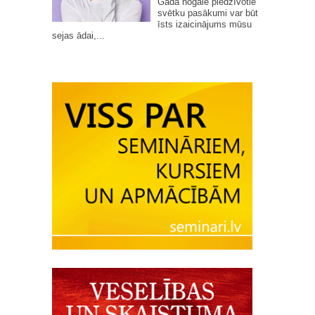
Gada nogalē piedzīvotie
svētku pasākumi var būt
īsts izaicinājums mūsu
sejas ādai,...