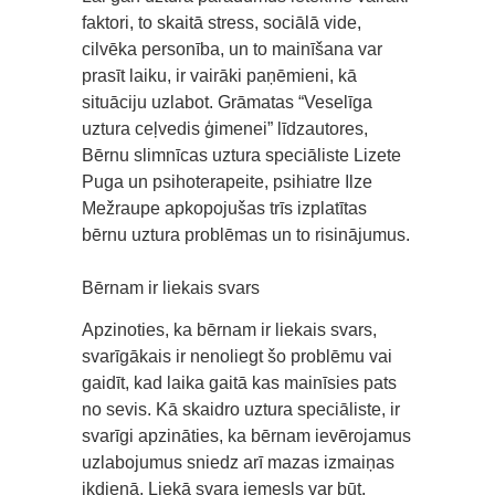
faktori, to skaitā stress, sociālā vide,
cilvēka personība, un to mainīšana var
prasīt laiku, ir vairāki paņēmieni, kā
situāciju uzlabot. Grāmatas “Veselīga
uztura ceļvedis ģimenei” līdzautores,
Bērnu slimnīcas uztura speciāliste Lizete
Puga un psihoterapeite, psihiatre Ilze
Mežraupe apkopojušas trīs izplatītas
bērnu uztura problēmas un to risinājumus.
Bērnam ir liekais svars
Apzinoties, ka bērnam ir liekais svars,
svarīgākais ir nenoliegt šo problēmu vai
gaidīt, kad laika gaitā kas mainīsies pats
no sevis. Kā skaidro uztura speciāliste, ir
svarīgi apzināties, ka bērnam ievērojamus
uzlabojumus sniedz arī mazas izmaiņas
ikdienā. Liekā svara iemesls var būt,