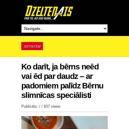
SIEVIETĒM
Ko darīt, ja bērns neēd
vai ēd par daudz – ar
padomiem palīdz Bērnu
slimnīcas speciālisti
Publicēts: / /
937 views