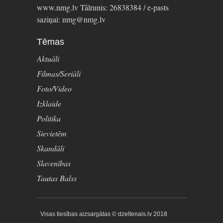
www.nmg.lv Tālrunis: 26838384 / e-pasts
saziņai: nmg@nmg.lv
Tēmas
Aktuāli
Filmas/Seriāli
Foto/Video
Izklaide
Politika
Sievietēm
Skandāli
Slavenības
Tautas Balss
Visas tiesības aizsargātas © dzeltenais.lv 2018