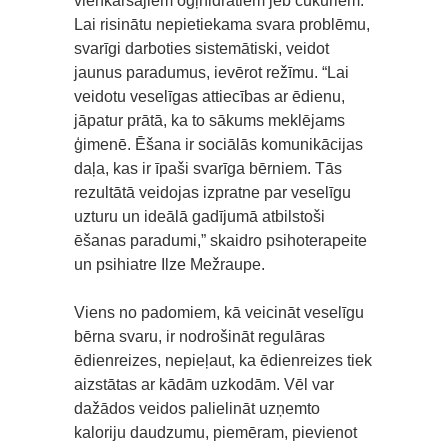
vienkāršajiem ogļhidrātiem jeb cukuriem.
Lai risinātu nepietiekama svara problēmu,
svarīgi darboties sistemātiski, veidot
jaunus paradumus, ievērot režīmu. “Lai
veidotu veselīgas attiecības ar ēdienu,
jāpatur prātā̄, ka to sākums meklējams
ģimenē. Ēšana ir sociālās komunikācijas
daļa, kas ir īpaši svarīga bērniem. Tās
rezultātā veidojas izpratne par veselīgu
uzturu un ideālā gadījumā atbilstoši
ēšanas paradumi,” skaidro psihoterapeite
un psihiatre Ilze Mežraupe.
Viens no padomiem, kā veicināt veselīgu
bērna svaru, ir nodrošināt regulāras
ēdienreizes, nepieļaut, ka ēdienreizes tiek
aizstātas ar kādām uzkodām. Vēl var
dažādos veidos palielināt uzņemto
kaloriju daudzumu, piemēram, pievienot