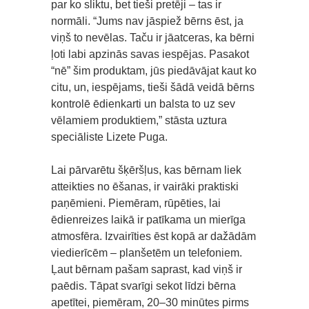
par ko sliktu, bet tieši pretēji – tas ir
normāli. “Jums nav jāspiež bērns ēst, ja
viņš to nevēlas. Taču ir jāatceras, ka bērni
ļoti labi apzinās savas iespējas. Pasakot
“nē” šim produktam, jūs piedāvājat kaut ko
citu, un, iespējams, tieši šādā veidā bērns
kontrolē ēdienkarti un balsta to uz sev
vēlamiem produktiem,” stāsta uztura
speciāliste Lizete Puga.
Lai pārvarētu šķēršļus, kas bērnam liek
atteikties no ēšanas, ir vairāki praktiski
paņēmieni. Piemēram, rūpēties, lai
ēdienreizes laikā ir patīkama un mierīga
atmosfēra. Izvairīties ēst kopā ar dažādām
viedierīcēm – planšetēm un telefoniem.
Ļaut bērnam pašam saprast, kad viņš ir
paēdis. Tāpat svarīgi sekot līdzi bērna
apetītei, piemēram, 20–30 minūtes pirms