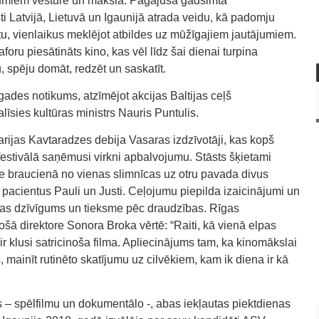
jumiem vēsturē un mākslā. Pagājušā gadsimta
 Latvijā, Lietuvā un Igaunijā atrada veidu, kā padomju
u, vienlaikus meklējot atbildes uz mūžīgajiem jautājumiem.
oru piesātināts kino, kas vēl līdz šai dienai turpina
u, spēju domāt, redzēt un saskatīt.
mtgades notikums, atzīmējot akcijas Baltijas ceļš
līsies kultūras ministrs Nauris Puntulis.
arijas Kavtaradzes debija Vasaras izdzīvotāji, kas kopš
 festivālā saņēmusi virkni apbalvojumu. Stāsts šķietami
e braucienā no vienas slimnīcas uz otru pavada divus
pacientus Pauli un Justi. Ceļojumu piepilda izaicinājumi un
nības dzīvīgums un tieksme pēc draudzības. Rīgas
došā direktore Sonora Broka vērtē: “Raiti, kā vienā elpas
r klusi satricinoša filma. Apliecinājums tam, ka kinomākslai
mainīt rutinēto skatījumu uz cilvēkiem, kam ik diena ir kā
s – spēlfilmu un dokumentālo -, abas iekļautas piektdienas