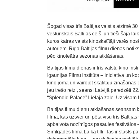
Šogad visas trīs Baltijas valstis atzīmē 30
vēsturiskais Baltijas ceļš, un tieši šajā l
kuros katras valsts kinoskatītāji varēs nosk
autoriem. Rīgā Baltijas filmu dienas noti
pēc kinoteātra sezonas atklāšanas.
Baltijas filmu dienas ir trīs valstu kino in
Igaunijas Filmu institūta – iniciatīva un ko
kino jomā un vairojot skatītāju zināšanas 
jau trešo reizi, seansi Latvijā paredzēti 2
“Splendid Palace” Lielajā zālē. Uz visām
Baltijas filmu dienu atklāšanas seansam i
filma, kas uzsver un pēta visu trīs Baltijas 
apbalvota nozīmīgos pasaules festivālos – 
Simtgades filma Laika tilti. Tas ir stāsts 