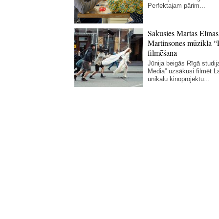
Perfektajam pārim...
Sākusies Martas Elīnas
Martinsones mūzikla “
filmēšana
Jūnija beigās Rīgā studij
Media” uzsākusi filmēt La
unikālu kinoprojektu...