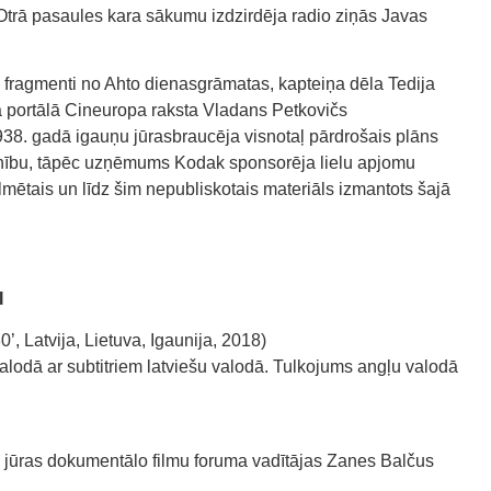
 Otrā pasaules kara sākumu izdzirdēja radio ziņās Javas
o fragmenti no Ahto dienasgrāmatas, kapteiņa dēla Tedija
kā portālā Cineuropa raksta Vladans Petkovičs
938. gadā igauņu jūrasbraucēja visnotaļ pārdrošais plāns
manību, tāpēc uzņēmums Kodak sponsorēja lielu apjomu
ilmētais un līdz šim nepubliskotais materiāls izmantots šajā
I
0’, Latvija, Lietuva, Igaunija, 2018)
 valodā ar subtitriem latviešu valodā. Tulkojums angļu valodā
s jūras dokumentālo filmu foruma vadītājas Zanes Balčus