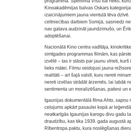
programmā. Spēlfilma Visu vai neko, kuru
Kinoakadēmijas balvas Oskars kategorijai L
izaicinājumiem jauna vientuļā tēva dzīvē.
celtniecības darbiem Somijā, sasniedz neg
nav gatava audzināt jaundzimušo, un Ērika
adoptēšanai.
Nacionālā Kino centra vadītāja, kinokritiķ
simtgades programmas filmām, kas pārste
izvēlē – tas ir stāsts par jaunu vīrieti, ku
lieks mātei. Filmu veidojusi jauna režisor
realitāti – arī šajā valstī, kuru nereti min
nereti izvēlas strādāt ārzemēs, lai labāk 
sentimenta un moralizēšanas, patiesi un 
Igaunijas dokumentālā filma Ahto, sapņu m
ceļojums apkārt pasaulei kopā ar leģendār
neatkarīgās Igaunijas karogu divu gadu la
draudzību, kas tika 1939. gada augustā a
Rībentropa paktu, kura noslēgšanas dienas 