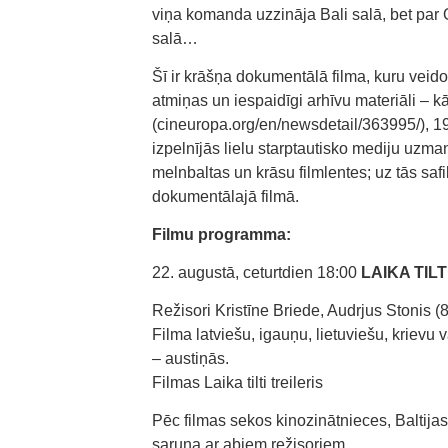
viņa komanda uzzināja Bali salā, bet par
salā…
Šī ir krāšņa dokumentālā filma, kuru veid
atmiņas un iespaidīgi arhīvu materiāli – 
(cineuropa.org/en/newsdetail/363995/), 1
izpelnījās lielu starptautisko mediju uz
melnbaltas un krāsu filmlentes; uz tās saf
dokumentālajā filmā.
Filmu programma:
22. augustā, ceturtdien 18:00
LAIKA TILT
Režisori Kristīne Briede, Audrjus Stonis (8
Filma latviešu, igauņu, lietuviešu, krievu
– austiņās.
Filmas Laika tilti treileris
Pēc filmas sekos kinozinātnieces, Baltija
saruna ar abiem režisoriem.