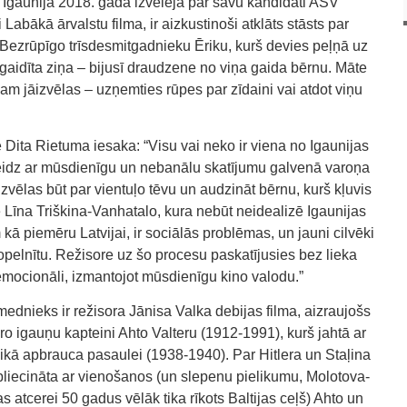
 Igaunija 2018. gadā izvēlēja par savu kandidāti ASV
abākā ārvalstu filma, ir aizkustinoši atklāts stāsts par
 Bezrūpīgo trīsdesmitgadnieku Ēriku, kurš devies peļņā uz
aidīta ziņa – bijusī draudzene no viņa gaida bērnu. Māte
m jāizvēlas – uzņemties rūpes par zīdaini vai atdot viņu
e Dita Rietuma iesaka: “Visu vai neko ir viena no Igaunijas
idz ar mūsdienīgu un nebanālu skatījumu galvenā varoņa
rš izvēlas būt par vientuļo tēvu un audzināt bērnu, kurš kļuvis
e Līna Triškina-Vanhatalo, kura nebūt neidealizē Igaunijas
am kā piemēru Latvijai, ir sociālās problēmas, un jauni cilvēki
nopelnītu. Režisore uz šo procesu paskatījusies bez lieka
emocionāli, izmantojot mūsdienīgu kino valodu.”
ednieks ir režisora Jānisa Valka debijas filma, aizraujošs
o igauņu kapteini Ahto Valteru (1912-1991), kurš jahtā ar
ikā apbrauca pasaulei (1938-1940). Par Hitlera un Staļina
pliecināta ar vienošanos (un slepenu pielikumu, Molotova-
atcerei 50 gadus vēlāk tika rīkots Baltijas ceļš) Ahto un