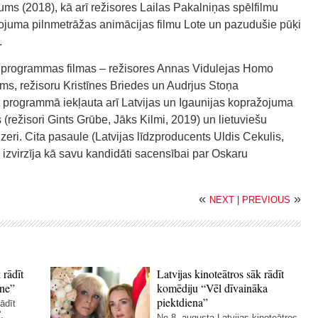
ms (2018), kā arī režisores Lailas Pakalniņas spēlfilmu
žojuma pilnmetrāžas animācijas filmu Lote un pazudušie pūķi
.
es programmas filmas – režisores Annas Vidulejas Homo
ms, režisoru Kristīnes Briedes un Audrjus Stoņa
at programmā iekļauta arī Latvijas un Igaunijas kopražojuma
(režisori Gints Grūbe, Jāks Kilmi, 2019) un lietuviešu
ūzeri. Cita pasaule (Latvijas līdzproducents Uldis Cekulis,
 izvirzīja kā savu kandidāti sacensībai par Oskaru
«
»
NEXT
|
PREVIOUS
 rādīt
Latvijas kinoteātros sāk rādīt
ne”
komēdiju “Vēl dīvaināka
piektdiena”
ādīt
.
No 8. augusta Latvijas kinoteātros