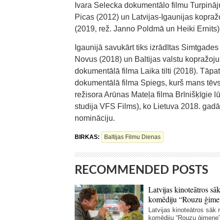
Ivara Selecka dokumentālo filmu Turpināju
Picas (2012) un Latvijas-Igaunijas kopra
(2019, rež. Janno Poldmā un Heiki Ernits)
Igaunijā savukārt tiks izrādītas Simtgad
Novus (2018) un Baltijas valstu kopražoju
dokumentālā filma Laika tilti (2018). Tāp
dokumentālā filma Spiegs, kurš mans tēvs 
režisora Arūnas Mateļa filma Brīnišķīgie l
studija VFS Films), ko Lietuva 2018. gadā
nomināciju.
BIRKAS:
Baltijas Filmu Dienas
RECOMMENDED POSTS
Latvijas kinoteātros sāk
komēdiju “Rouzu ģime
Latvijas kinoteātros sāk r
komēdiju “Rouzu ģimene”