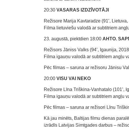
20:30
VASARAS IZDZĪVOTĀJI
Režisore Marija Kavtaradze (91’, Lietuva,
Filma lietuviešu valodā ar subtitriem angļ
23. augustā, piektdien 18:00
AHTO. SAP
Režisors Jāniss Valks (94’, Igaunija, 2018
Filma igauņu valodā ar subtitriem angļu v
Pēc filmas – saruna ar režisoru Jānisu Va
20:00
VISU VAI NEKO
Režisore Līna Triškina-Vanhatalo (101’, I
Filma igauņu valodā ar subtitriem angļu v
Pēc filmas – saruna ar režisori Līnu Trišk
Kā jau minēts, Baltijas filmu dienas paralē
izrādīs Latvijas Simtgades darbus – režis