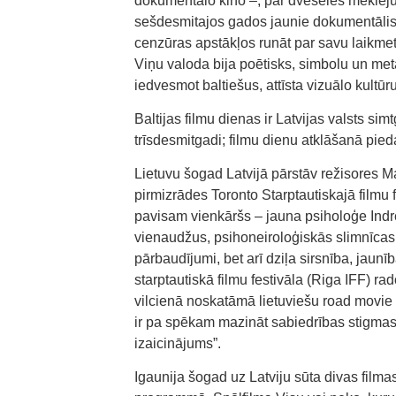
dokumentālo kino –, par dvēseles meklē
sešdesmitajos gados jaunie dokumentālisti
cenzūras apstākļos runāt par savu laikmet
Viņu valoda bija poētisks, simbolu un metaf
iedvesmot baltiešus, attīsta vizuālo kultūr
Baltijas filmu dienas ir Latvijas valsts si
trīsdesmitgadi; filmu dienu atklāšanā pieda
Lietuvu šogad Latvijā pārstāv režisores M
pirmizrādes Toronto Starptautiskajā filmu
pavisam vienkāršs – jauna psiholoģe Indr
vienaudžus, psihoneiroloģiskās slimnīcas 
pārbaudījumi, bet arī dziļa sirsnība, jau
starptautiskā filmu festivāla (Riga IFF) ra
vilcienā noskatāmā lietuviešu road movie i
ir pa spēkam mazināt sabiedrības stigmas, 
izaicinājums”.
Igaunija šogad uz Latviju sūta divas filma