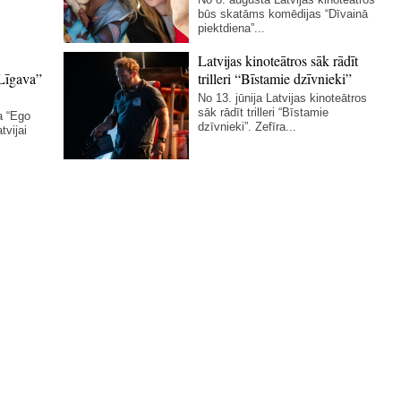
būs skatāms komēdijas “Dīvainā
piektdiena”...
Latvijas kinoteātros sāk rādīt
Līgava”
trilleri “Bīstamie dzīvnieki”
No 13. jūnija Latvijas kinoteātros
sāk rādīt trilleri “Bīstamie
a “Ego
dzīvnieki”. Zefīra...
tvijai