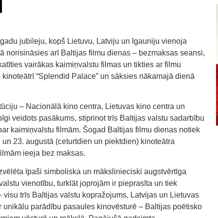
 gadu jubileju, kopš Lietuvu, Latviju un Igauniju vienoja
aikā norisināsies arī Baltijas filmu dienas – bezmaksas seansi,
atīties vairākas kaimiņvalstu filmas un tikties ar filmu
ks kinoteātrī “Splendid Palace” un sāksies nākamajā dienā
stitūciju – Nacionālā kino centra, Lietuvas kino centra un
pīgi veidots pasākums, stiprinot trīs Baltijas valstu sadarbību
par kaimiņvalstu filmām. Šogad Baltijas filmu dienas notiek
2. un 23. augustā (ceturtdien un piektdien) kinoteātra
 filmām ieeja bez maksas.
zvēlēta īpaši simboliska un mākslinieciski augstvērtīga
valstu vienotību, turklāt joprojām ir pieprasīta un tiek
visu trīs Baltijas valstu kopražojums, Latvijas un Lietuvas
par unikālu parādību pasaules kinovēsturē – Baltijas poētisko