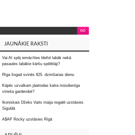
JAUNĀKIE RAKSTI
Vai AI spēj iemācīties blefot labāk nekā
pasaules labākie kāršu spēlētāji?
Rīga šogad svinēs 825. dzimšanas dienu
Kāpēc uzvalkam jāatrodas katra mūsdienīga
vīrieša garderobē?
Ikoniskais Džeks Vaits maija nogalē uzstāsies
Siguldā
A$AP Rocky uzstāsies Rīgā