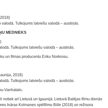
 2018)
u valodā. Tulkojums latviešu valodā – austiņās.
ŅU MEDNIEKS
)
alodā. Tulkojums latviešu valodā – austiņās.
lku un filmas producentu Eriku Norkrosu.
gaunija, 2018)
alodā. Tulkojums latviešu valodā – austiņās.
inu-Vanhatalo.
li notiek arī Lietuvā un Igaunijā. Lietuvā Baltijas filmu dienās
ores Ināras Kolmanes spēlfilmu Bille (2018) un režisora