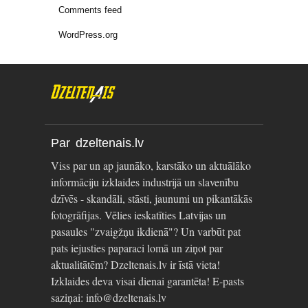
Comments feed
WordPress.org
Par dzeltenais.lv
Viss par un ap jaunāko, karstāko un aktuālāko
informāciju izklaides industrijā un slavenību
dzīvēs - skandāli, stāsti, jaunumi un pikantākās
fotogrāfijas. Vēlies ieskatīties Latvijas un
pasaules "zvaigžņu ikdienā"? Un varbūt pat
pats iejusties paparaci lomā un ziņot par
aktualitātēm? Dzeltenais.lv ir īstā vieta!
Izklaides deva visai dienai garantēta! E-pasts
saziņai: info@dzeltenais.lv