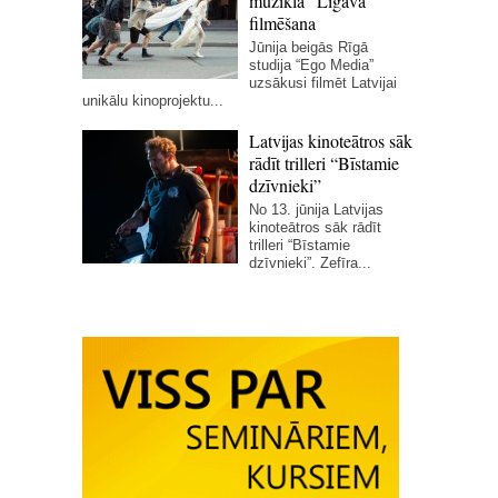
mūzikla “Līgava”
filmēšana
Jūnija beigās Rīgā
studija “Ego Media”
uzsākusi filmēt Latvijai
unikālu kinoprojektu...
Latvijas kinoteātros sāk
rādīt trilleri “Bīstamie
dzīvnieki”
No 13. jūnija Latvijas
kinoteātros sāk rādīt
trilleri “Bīstamie
dzīvnieki”. Zefīra...