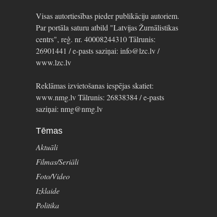
Visas autortiesības pieder publikāciju autoriem.
Par portāla saturu atbild "Latvijas Žurnālistikas
centrs", reģ. nr. 40008244310 Tālrunis:
26901441 / e-pasts saziņai: info@lzc.lv /
www.lzc.lv
Reklāmas izvietošanas iespējas skatiet:
www.nmg.lv Tālrunis: 26838384 / e-pasts
saziņai: nmg@nmg.lv
Tēmas
Aktuāli
Filmas/Seriāli
Foto/Video
Izklaide
Politika