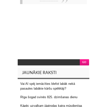
JAUNĀKIE RAKSTI
Vai AI spēj iemācīties blefot labāk nekā
pasaules labākie kāršu spēlētāji?
Rīga šogad svinēs 825. dzimšanas dienu
Kāpēc uzvalkam jāatrodas katra mūsdienīga