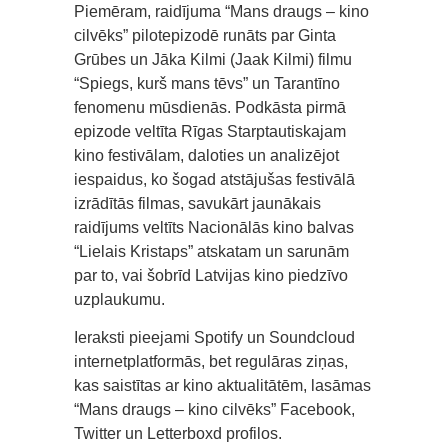
Piemēram, raidījuma “Mans draugs – kino
cilvēks” pilotepizodē runāts par Ginta
Grūbes un Jāka Kilmi (Jaak Kilmi) filmu
“Spiegs, kurš mans tēvs” un Tarantīno
fenomenu mūsdienās. Podkāsta pirmā
epizode veltīta Rīgas Starptautiskajam
kino festivālam, daloties un analizējot
iespaidus, ko šogad atstājušas festivālā
izrādītās filmas, savukārt jaunākais
raidījums veltīts Nacionālās kino balvas
“Lielais Kristaps” atskatam un sarunām
par to, vai šobrīd Latvijas kino piedzīvo
uzplaukumu.
Ieraksti pieejami Spotify un Soundcloud
internetplatformās, bet regulāras ziņas,
kas saistītas ar kino aktualitātēm, lasāmas
“Mans draugs – kino cilvēks” Facebook,
Twitter un Letterboxd profilos.