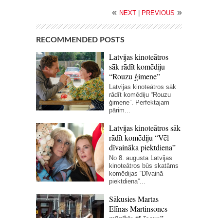
«
»
NEXT
|
PREVIOUS
RECOMMENDED POSTS
Latvijas kinoteātros
sāk rādīt komēdiju
“Rouzu ģimene”
Latvijas kinoteātros sāk
rādīt komēdiju “Rouzu
ģimene”. Perfektajam
pārim...
Latvijas kinoteātros sāk
rādīt komēdiju “Vēl
dīvaināka piektdiena”
No 8. augusta Latvijas
kinoteātros būs skatāms
komēdijas “Dīvainā
piektdiena”...
Sākusies Martas
Elīnas Martinsones