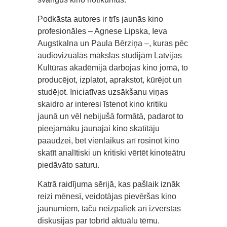
Podkāsta autores ir trīs jaunās kino
profesionāles – Agnese Lipska, Ieva
Augstkalna un Paula Bērziņa –, kuras pēc
audiovizuālās mākslas studijām Latvijas
Kultūras akadēmijā darbojas kino jomā, to
producējot, izplatot, aprakstot, kūrējot un
studējot. Iniciatīvas uzsākšanu viņas
skaidro ar interesi īstenot kino kritiku
jaunā un vēl nebijušā formātā, padarot to
pieejamāku jaunajai kino skatītāju
paaudzei, bet vienlaikus arī rosinot kino
skatīt analītiski un kritiski vērtēt kinoteātru
piedāvāto saturu.
Katrā raidījuma sērijā, kas pašlaik iznāk
reizi mēnesī, veidotājas pievēršas kino
jaunumiem, taču neizpaliek arī izvērstas
diskusijas par tobrīd aktuālu tēmu.