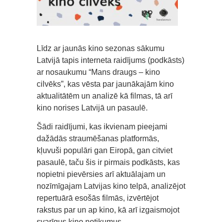
Līdz ar jaunās kino sezonas sākumu
Latvijā tapis interneta raidījums (podkāsts)
ar nosaukumu “Mans draugs – kino
cilvēks”, kas vēsta par jaunākajām kino
aktualitātēm un analizē kā filmas, tā arī
kino norises Latvijā un pasaulē.
Šādi raidījumi, kas ikvienam pieejami
dažādās straumēšanas platformās,
kļuvuši populāri gan Eiropā, gan citviet
pasaulē, taču šis ir pirmais podkāsts, kas
nopietni pievērsies arī aktuālajam un
nozīmīgajam Latvijas kino telpā, analizējot
repertuārā esošās filmās, izvērtējot
rakstus par un ap kino, kā arī izgaismojot
svarīgus kino notikumus.