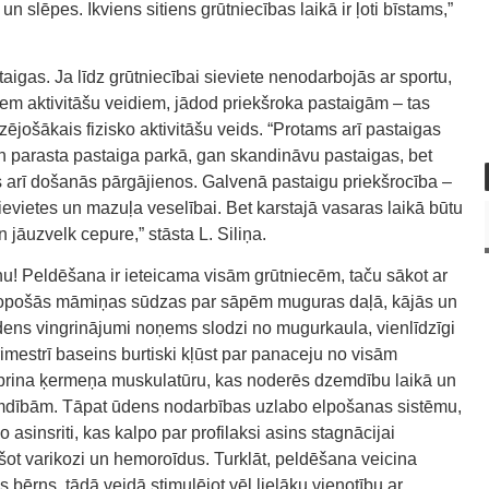
 un slēpes. Ikviens sitiens grūtniecības laikā ir ļoti bīstams,”
igas. Ja līdz grūtniecībai sieviete nenodarbojās ar sportu,
iem aktivitāšu veidiem, jādod priekšroka pastaigām – tas
ošākais fizisko aktivitāšu veids. “Protams arī pastaigas
gan parasta pastaiga parkā, gan skandināvu pastaigas, bet
erēs arī došanās pārgājienos. Galvenā pastaigu priekšrocība –
sievietes un mazuļa veselībai. Bet karstajā vasaras laikā būtu
jāuzvelk cepure,” stāsta L. Siliņa.
inu! Peldēšana ir ieteicama visām grūtniecēm, taču sākot ar
 topošās māmiņas sūdzas par sāpēm muguras daļā, kājās un
ens vingrinājumi noņems slodzi no mugurkaula, vienlīdzīgi
imestrī baseins burtiski kļūst par panaceju no visām
prina ķermeņa muskulatūru, kas noderēs dzemdību laikā un
emdībām. Tāpat ūdens nodarbības uzlabo elpošanas sistēmu,
 asinsriti, kas kalpo par profilaksi asins stagnācijai
ot varikozi un hemoroīdus. Turklāt, peldēšana veicina
s bērns, tādā veidā stimulējot vēl lielāku vienotību ar