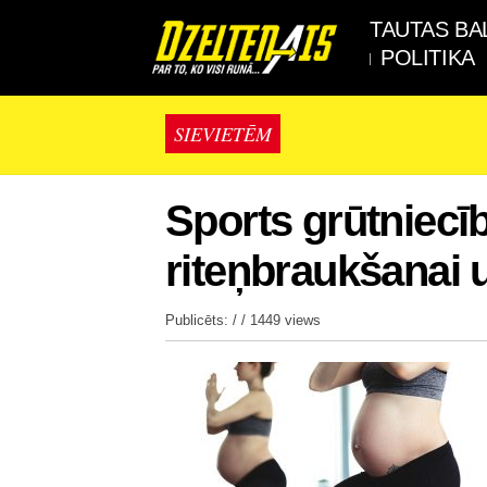
TAUTAS BA
POLITIKA
SIEVIETĒM
Sports grūtniecīb
riteņbraukšanai 
Publicēts: / /
1449 views