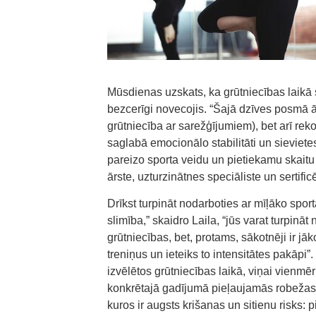
Mūsdienas uzskats, ka grūtniecības laikā si
bezcerīgi novecojis. “Šajā dzīves posmā ā
grūtniecība ar sarežģījumiem), bet arī rek
saglabā emocionālo stabilitāti un sieviet
pareizo sporta veidu un pietiekamu skaitu
ārste, uzturzinātnes speciāliste un sertificē
Drīkst turpināt nodarboties ar mīļāko sport
slimība,” skaidro Laila, “jūs varat turpināt
grūtniecības, bet, protams, sākotnēji ir jāko
treniņus un ieteiks to intensitātes pakāpi”.
izvēlētos grūtniecības laikā, viņai vienmēr
konkrētajā gadījumā pieļaujamās robežas. 
kuros ir augsts krišanas un sitienu risks: 