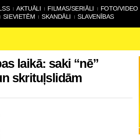
LSS
AKTUĀLI
FILMAS/SERIĀLI
FOTO/VIDEO
SIEVIETĒM
SKANDĀLI
SLAVENĪBAS
as laikā: saki “nē”
un skrituļslidām