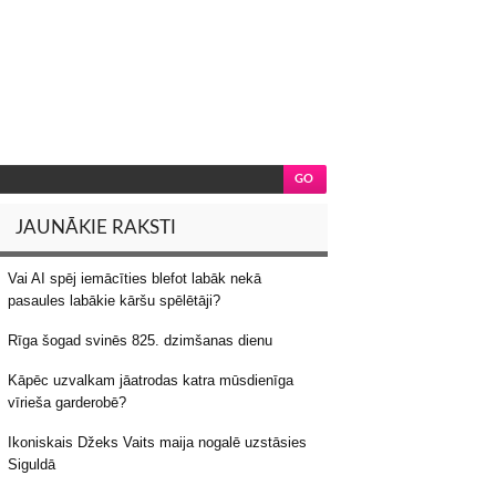
JAUNĀKIE RAKSTI
Vai AI spēj iemācīties blefot labāk nekā
pasaules labākie kāršu spēlētāji?
Rīga šogad svinēs 825. dzimšanas dienu
Kāpēc uzvalkam jāatrodas katra mūsdienīga
vīrieša garderobē?
Ikoniskais Džeks Vaits maija nogalē uzstāsies
Siguldā