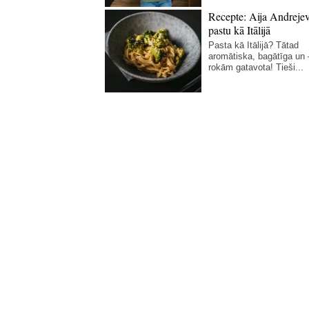
Recepte: Aija Andreje
pastu kā Itālijā
Pasta kā Itālijā? Tātad
aromātiska, bagātīga un
rokām gatavota! Tieši...