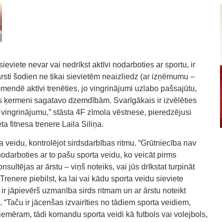
eviete nevar vai nedrīkst aktīvi nodarboties ar sportu, ir
rsti šodien ne tikai sievietēm neaizliedz (ar izņēmumu –
omendē aktīvi trenēties, jo vingrinājumi uzlabo pašsajūtu,
es ķermeni sagatavo dzemdībām. Svarīgākais ir izvēlēties
 vingrinājumu,” stāsta 4F zīmola vēstnese, pieredzējusi
ta fitnesa trenere Laila Siliņa.
a veidu, kontrolējot sirdsdarbības ritmu. “Grūtniecība nav
 nodarboties ar to pašu sporta veidu, ko veicāt pirms
nsultējas ar ārstu – viņš noteiks, vai jūs drīkstat turpināt
 Trenere piebilst, ka lai vai kādu sporta veidu sieviete
 ir jāpievērš uzmanība sirds ritmam un ar ārstu noteikt
“Taču ir jācenšas izvairīties no tādiem sporta veidiem,
piemēram, tādi komandu sporta veidi kā futbols vai volejbols,