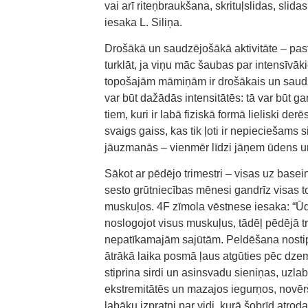
vai arī riteņbraukšana, skrituļslidas, slidas
iesaka L. Siliņa.
Drošākā un saudzējošākā aktivitāte – pasta
turklāt, ja viņu māc šaubas par intensīvāk
topošajām māmiņām ir drošākais un saudzēj
var būt dažādās intensitātēs: tā var būt 
tiem, kuri ir labā fiziskā formā lieliski d
svaigs gaiss, kas tik ļoti ir nepieciešams 
jāuzmanās – vienmēr līdzi jāņem ūdens un 
Sākot ar pēdējo trimestri – visas uz base
sesto grūtniecības mēnesi gandrīz visas
muskuļos. 4F zīmola vēstnese iesaka: “Ūd
noslogojot visus muskuļus, tādēļ pēdējā tr
nepatīkamajām sajūtām. Peldēšana nosti
ātrākā laika posmā ļaus atgūties pēc dz
stiprina sirdi un asinsvadu sieniņas, uzlabo
ekstremitātēs un mazajos iegurņos, novērš
labāku izpratni par vidi, kurā šobrīd atroda