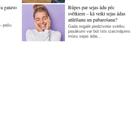
va gatavo
Rūpes par sejas ādu pēc
svētkiem – kā veikt sejas ādas
attīrīšanu un pabarošanu?
 – pašu
Gada nogalē piedzīvotie svētku
pasākumi var būt īsts izaicinājums
mūsu sejas ādai,...