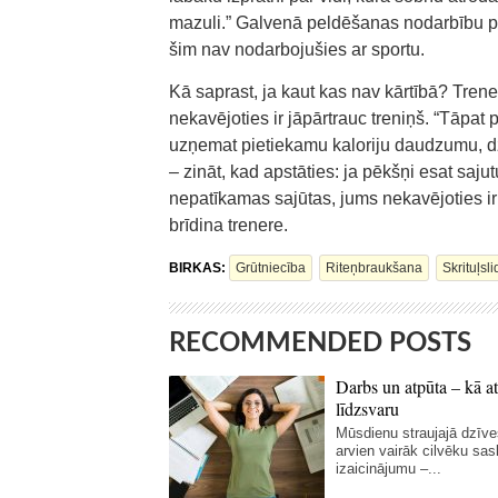
mazuli.” Galvenā peldēšanas nodarbību priek
šim nav nodarbojušies ar sportu.
Kā saprast, ja kaut kas nav kārtībā? Trener
nekavējoties ir jāpārtrauc treniņš. “Tāpat 
uzņemat pietiekamu kaloriju daudzumu, dz
– zināt, kad apstāties: ja pēkšņi esat saju
nepatīkamas sajūtas, jums nekavējoties ir 
brīdina trenere.
BIRKAS:
Grūtniecība
Riteņbraukšana
Skrituļsl
RECOMMENDED POSTS
Darbs un atpūta – kā at
līdzsvaru
Mūsdienu straujajā dzīve
arvien vairāk cilvēku sas
izaicinājumu –...