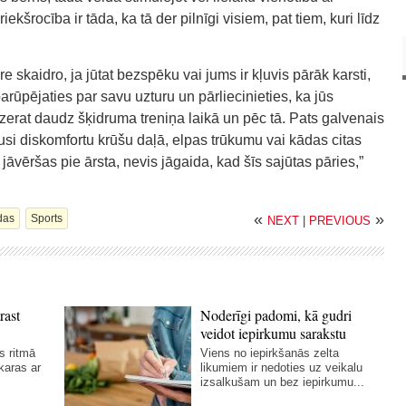
šrocība ir tāda, ka tā der pilnīgi visiem, pat tiem, kuri līdz
e skaidro, ja jūtat bezspēku vai jums ir kļuvis pārāk karsti,
parūpējaties par savu uzturu un pārliecinieties, ka jūs
erat daudz šķidruma treniņa laikā un pēc tā. Pats galvenais
tusi diskomfortu krūšu daļā, elpas trūkumu vai kādas citas
jāvēršas pie ārsta, nevis jāgaida, kad šīs sajūtas pāries,”
«
»
idas
Sports
NEXT
|
PREVIOUS
rast
Noderīgi padomi, kā gudri
veidot iepirkumu sarakstu
s ritmā
Viens no iepirkšanās zelta
karas ar
likumiem ir nedoties uz veikalu
izsalkušam un bez iepirkumu...