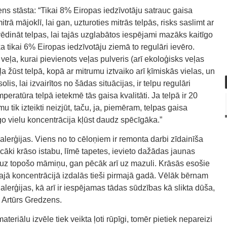
ns stāsta: “Tikai 8% Eiropas iedzīvotāju satrauc gaisa
trā mājoklī, lai gan, uzturoties mitrās telpās, risks saslimt ar
 vēdināt telpas, lai tajās uzglabātos iespējami mazāks kaitīgo
a tikai 6% Eiropas iedzīvotāju ziemā to regulāri ievēro.
 veļa, kurai pievienots veļas pulveris (arī ekoloģisks veļas
eļa žūst telpā, kopā ar mitrumu iztvaiko arī ķīmiskās vielas, un
lis, lai izvairītos no šādas situācijas, ir telpu regulāri
mperatūra telpā ietekmē tās gaisa kvalitāti. Ja telpā ir 20
 tik izteikti neizjūt, taču, ja, piemēram, telpas gaisa
go vielu koncentrācija kļūst daudz spēcīgāka.”
 alerģijas. Viens no to cēloņiem ir remonta darbi zīdainīša
āki krāso istabu, līmē tapetes, ievieto dažādas jaunas
an uz topošo māmiņu, gan pēcāk arī uz mazuli. Krāsās esošie
kajā koncentrācijā izdalās tieši pirmajā gadā. Vēlāk bērnam
alerģijas, kā arī ir iespējamas tādas sūdzības kā slikta dūša,
 Artūrs Gredzens.
ateriālu izvēle tiek veikta ļoti rūpīgi, tomēr pietiek nepareizi