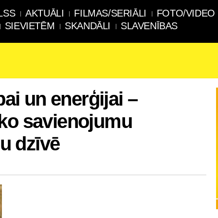
LSS
AKTUĀLI
FILMAS/SERIĀLI
FOTO/VIDEO
SIEVIETĒM
SKANDĀLI
SLAVENĪBAS
bai un enerģijai –
sko savienojumu
u dzīvē