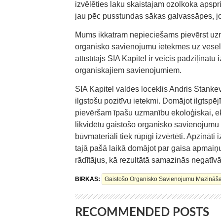
izvēlēties laku skaistajam ozolkoka apspr
jau pēc pusstundas sākas galvassāpes, jo
Mums ikkatram nepieciešams pievērst uzma
organisko savienojumu ietekmes uz vesel
attīstītājs SIA Kapitel ir veicis padziļinātu
organiskajiem savienojumiem.
SIA Kapitel valdes loceklis Andris Stankevi
ilgstošu pozitīvu ietekmi. Domājot ilgtspē
pievēršam īpašu uzmanību ekoloģiskai, ekon
likvidētu gaistošo organisko savienojumu
būvmateriāli tiek rūpīgi izvērtēti. Apzinā
tajā pašā laikā domājot par gaisa apmaiņu
rādītājus, kā rezultātā samazinās negatīvā
BIRKAS:
Gaistošo Organisko Savienojumu Mazināš
RECOMMENDED POSTS