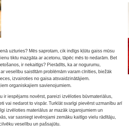
dienā uzturies? Mēs saprotam, cik indīgs kļūtu gaiss mūsu
u dienu tiktu mazgāta ar acetonu, tāpēc mēs to nedarām. Bet
retošanos, ir nekaitīgs? Pierādīts, ka ar nogurumu,
ar veselību saistītām problēmām varam cīnīties, biežāk
eces, izvairoties no gaisa atsvaidzinātājiem.
šajiem organiskajiem savienojumiem.
ir iespējams novērst, pareizi izvēloties būvmateriālus,
i vai nedarot to vispār. Turklāt svarīgi pievērst uzmanību arī
cīgi izvēloties materiālus ar mazāk izgarojumiem un
ās, var sasniegt ievērojami zemāku kaitīgo vielu rādītāju,
cilvēku veselību un pašsajūtu.