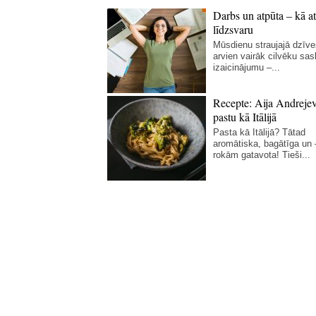
Darbs un atpūta – kā at
līdzsvaru
Mūsdienu straujajā dzīve
arvien vairāk cilvēku sas
izaicinājumu –...
Recepte: Aija Andreje
pastu kā Itālijā
Pasta kā Itālijā? Tātad
aromātiska, bagātīga un
rokām gatavota! Tieši...