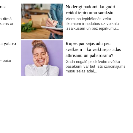
rast
Noderīgi padomi, kā gudri
veidot iepirkumu sarakstu
s ritmā
Viens no iepirkšanās zelta
karas ar
likumiem ir nedoties uz veikalu
izsalkušam un bez iepirkumu...
va gatavo
Rūpes par sejas ādu pēc
svētkiem – kā veikt sejas ādas
attīrīšanu un pabarošanu?
 – pašu
Gada nogalē piedzīvotie svētku
pasākumi var būt īsts izaicinājums
mūsu sejas ādai,...