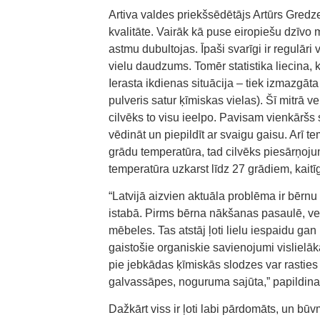
Artiva valdes priekšsēdētājs Artūrs Gredze
kvalitāte. Vairāk kā puse eiropiešu dzīvo mi
astmu dubultojas. Īpaši svarīgi ir regulāri
vielu daudzums. Tomēr statistika liecina, k
Ierasta ikdienas situācija – tiek izmazgāta
pulveris satur ķīmiskas vielas). Šī mitrā v
cilvēks to visu ieelpo. Pavisam vienkāršs so
vēdināt un piepildīt ar svaigu gaisu. Arī te
grādu temperatūra, tad cilvēks piesārņojumu
temperatūra uzkarst līdz 27 grādiem, kaitī
“Latvijā aizvien aktuāla problēma ir bērnu
istabā. Pirms bērna nākšanas pasaulē, vec
mēbeles. Tas atstāj ļoti lielu iespaidu g
gaistošie organiskie savienojumi vislielā
pie jebkādas ķīmiskās slodzes var rasties 
galvassāpes, noguruma sajūta,” papildina
Dažkārt viss ir ļoti labi pārdomāts, un būvm