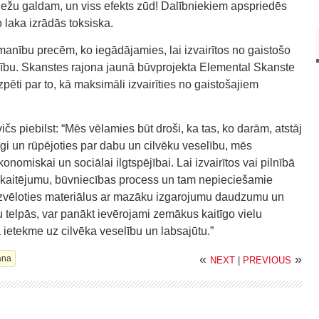
iežu galdam, un viss efekts zūd! Dalībniekiem apspriedēs
 laka izrādās toksiska.
nību precēm, ko iegādājamies, lai izvairītos no gaistošo
ību. Skanstes rajona jaunā būvprojekta Elemental Skanste
 izpēti par to, kā maksimāli izvairīties no gaistošajiem
čs piebilst: “Mēs vēlamies būt droši, ka tas, ko darām, atstāj
jīgi un rūpējoties par dabu un cilvēku veselību, mēs
omiskai un sociālai ilgtspējībai. Lai izvairītos vai pilnībā
 kaitējumu, būvniecības process un tam nepieciešamie
ti izvēloties materiālus ar mazāku izgarojumu daudzumu un
 telpās, var panākt ievērojami zemākus kaitīgo vielu
 ietekme uz cilvēka veselību un labsajūtu.”
«
»
ana
NEXT
|
PREVIOUS