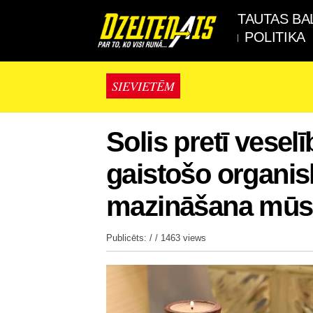
TAUTAS BA
POLITIKA
SIEVIETĒM
Solis pretī veselī
gaistošo organi
mazināšana mūs
Publicēts: / /
1463 views