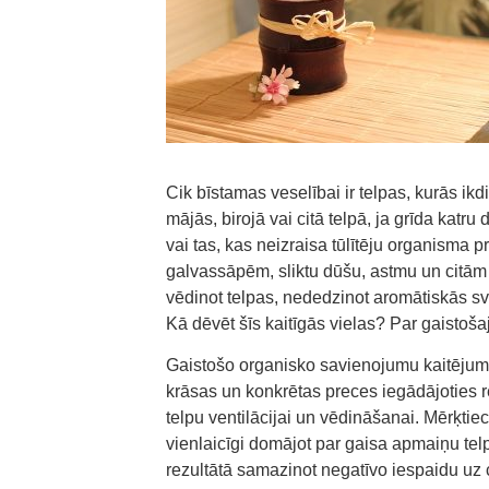
Cik bīstamas veselībai ir telpas, kurās ik
mājās, birojā vai citā telpā, ja grīda katr
vai tas, kas neizraisa tūlītēju organisma p
galvassāpēm, sliktu dūšu, astmu un citām 
vēdinot telpas, nededzinot aromātiskās sv
Kā dēvēt šīs kaitīgās vielas? Par gaisto
Gaistošo organisko savienojumu kaitējumu 
krāsas un konkrētas preces iegādājoties ret
telpu ventilācijai un vēdināšanai. Mērķtie
vienlaicīgi domājot par gaisa apmaiņu telp
rezultātā samazinot negatīvo iespaidu uz 