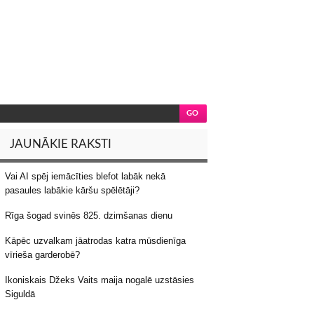
JAUNĀKIE RAKSTI
Vai AI spēj iemācīties blefot labāk nekā
pasaules labākie kāršu spēlētāji?
Rīga šogad svinēs 825. dzimšanas dienu
Kāpēc uzvalkam jāatrodas katra mūsdienīga
vīrieša garderobē?
Ikoniskais Džeks Vaits maija nogalē uzstāsies
Siguldā