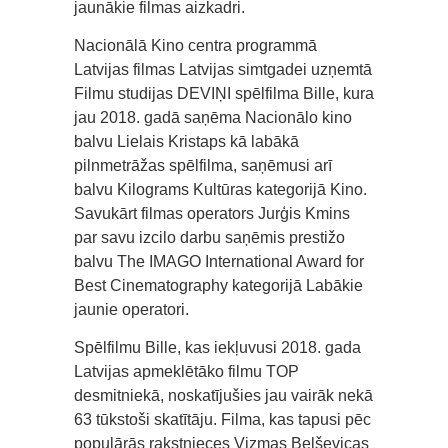
jaunākie filmas aizkadri.
Nacionālā Kino centra programmā
Latvijas filmas Latvijas simtgadei uzņemtā
Filmu studijas DEVIŅI spēlfilma Bille, kura
jau 2018. gadā saņēma Nacionālo kino
balvu Lielais Kristaps kā labākā
pilnmetrāžas spēlfilma, saņēmusi arī
balvu Kilograms Kultūras kategorijā Kino.
Savukārt filmas operators Jurģis Kmins
par savu izcilo darbu saņēmis prestižo
balvu The IMAGO International Award for
Best Cinematography kategorijā Labākie
jaunie operatori.
Spēlfilmu Bille, kas iekļuvusi 2018. gada
Latvijas apmeklētāko filmu TOP
desmitniekā, noskatījušies jau vairāk nekā
63 tūkstoši skatītāju. Filma, kas tapusi pēc
populārās rakstnieces Vizmas Belševicas