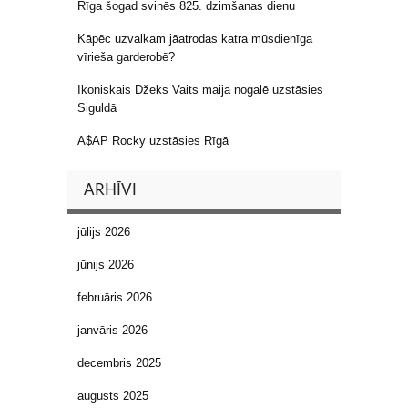
Rīga šogad svinēs 825. dzimšanas dienu
Kāpēc uzvalkam jāatrodas katra mūsdienīga
vīrieša garderobē?
Ikoniskais Džeks Vaits maija nogalē uzstāsies
Siguldā
A$AP Rocky uzstāsies Rīgā
ARHĪVI
jūlijs 2026
jūnijs 2026
februāris 2026
janvāris 2026
decembris 2025
augusts 2025