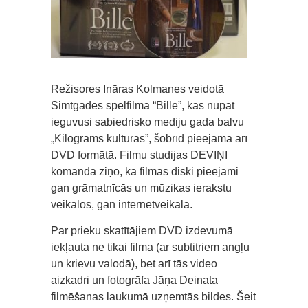
Režisores Ināras Kolmanes veidotā
Simtgades spēlfilma “Bille”, kas nupat
ieguvusi sabiedrisko mediju gada balvu
„Kilograms kultūras”, šobrīd pieejama arī
DVD formātā. Filmu studijas DEVIŅI
komanda ziņo, ka filmas diski pieejami
gan grāmatnīcās un mūzikas ierakstu
veikalos, gan internetveikalā.
Par prieku skatītājiem DVD izdevumā
iekļauta ne tikai filma (ar subtitriem angļu
un krievu valodā), bet arī tās video
aizkadri un fotogrāfa Jāņa Deinata
filmēšanas laukumā uzņemtās bildes. Šeit