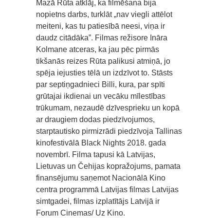
Mazā Rūta atklāj, ka filmēšana bija
nopietns darbs, turklāt „nav viegli attēlot
meiteni, kas tu patiesībā neesi, viņa ir
daudz citādāka”. Filmas režisore Ināra
Kolmane atceras, ka jau pēc pirmās
tikšanās reizes Rūta palikusi atmiņā, jo
spēja iejusties tēlā un izdzīvot to. Stāsts
par septiņgadnieci Billi, kura, par spīti
grūtajai ikdienai un vecāku mīlestības
trūkumam, nezaudē dzīvesprieku un kopā
ar draugiem dodas piedzīvojumos,
starptautisko pirmizrādi piedzīvoja Tallinas
kinofestivālā Black Nights 2018. gada
novembrī. Filma tapusi kā Latvijas,
Lietuvas un Čehijas kopražojums, pamata
finansējumu saņemot Nacionālā Kino
centra programmā Latvijas filmas Latvijas
simtgadei, filmas izplatītājs Latvijā ir
Forum Cinemas/ Uz Kino.