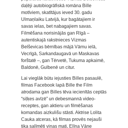
daļēji autobiogrāfiskā romāna Bille
motīviem, skatītājus ieved 30. gadu
Ulmaņlaiku Latvijā, kur bagātajiem ir
savas ielas, bet nabagajiem savas.
Filmēšana norisinājās gan Rīgā –
autentiskajā rakstnieces Vizmas
Belševicas bērnības mājā Vārnu ielā,
Vecrīgā, Sarkandaugavā un Maskavas
forštatē –, gan Tērvetē, Tukuma apkaimē,
Baldonē, Gulbenē un citur.
Lai vieglāk būtu iejusties Billes pasaulē,
filmas Facebook lapā Bille the Film
atrodama gan Billes tēva iecienītās ceptās
“siļķes avīzē” un debesmannā video-
receptes, gan aktieru un filmēšanas
komandas aizkulišu stāsti. Aktrise Lolita
Cauka atceras, kā filmas provēs nejauši
tika salīmēti viņas mati, Elīna Vāne