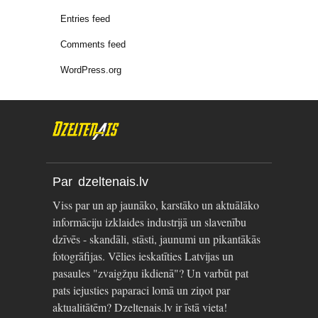
Entries feed
Comments feed
WordPress.org
Par dzeltenais.lv
Viss par un ap jaunāko, karstāko un aktuālāko
informāciju izklaides industrijā un slavenību
dzīvēs - skandāli, stāsti, jaunumi un pikantākās
fotogrāfijas. Vēlies ieskatīties Latvijas un
pasaules "zvaigžņu ikdienā"? Un varbūt pat
pats iejusties paparaci lomā un ziņot par
aktualitātēm? Dzeltenais.lv ir īstā vieta!