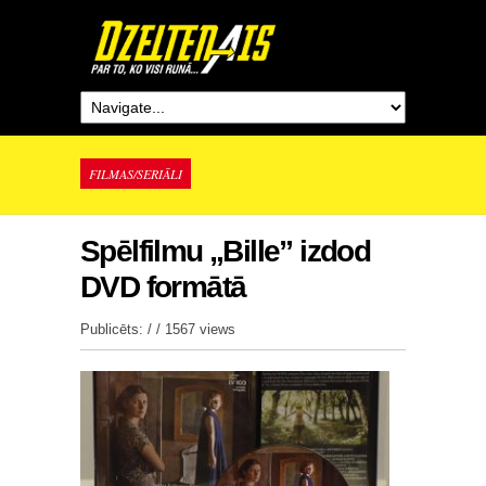
FILMAS/SERIĀLI
Spēlfilmu „Bille” izdod
DVD formātā
Publicēts: / /
1567 views