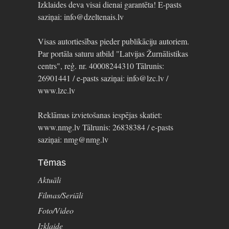
Izklaides deva visai dienai garantēta! E-pasts
saziņai: info@dzeltenais.lv
Visas autortiesības pieder publikāciju autoriem.
Par portāla saturu atbild "Latvijas Žurnālistikas
centrs", reģ. nr. 40008244310 Tālrunis:
26901441 / e-pasts saziņai: info@lzc.lv /
www.lzc.lv
Reklāmas izvietošanas iespējas skatiet:
www.nmg.lv Tālrunis: 26838384 / e-pasts
saziņai: nmg@nmg.lv
Tēmas
Aktuāli
Filmas/Seriāli
Foto/Video
Izklaide