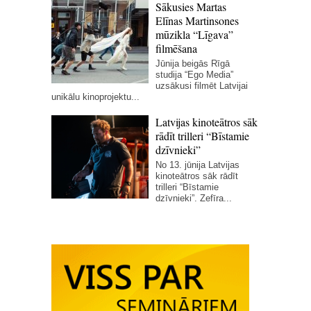
Sākusies Martas
Elīnas Martinsones
mūzikla “Līgava”
filmēšana
Jūnija beigās Rīgā
studija “Ego Media”
uzsākusi filmēt Latvijai
unikālu kinoprojektu...
Latvijas kinoteātros sāk
rādīt trilleri “Bīstamie
dzīvnieki”
No 13. jūnija Latvijas
kinoteātros sāk rādīt
trilleri “Bīstamie
dzīvnieki”. Zefīra...