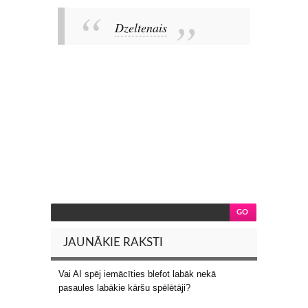
Dzeltenais
JAUNĀKIE RAKSTI
Vai AI spēj iemācīties blefot labāk nekā
pasaules labākie kāršu spēlētāji?