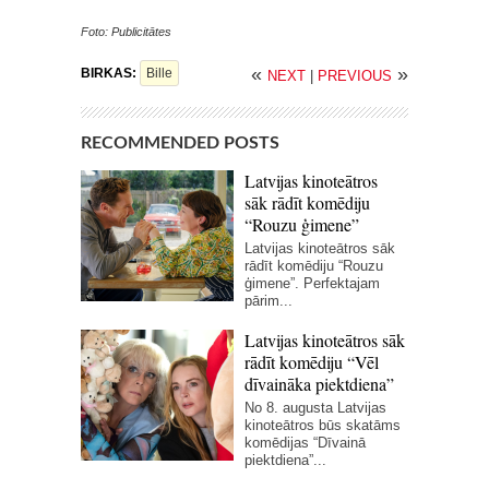
Foto: Publicitātes
«
»
BIRKAS:
Bille
NEXT
|
PREVIOUS
RECOMMENDED POSTS
Latvijas kinoteātros
sāk rādīt komēdiju
“Rouzu ģimene”
Latvijas kinoteātros sāk
rādīt komēdiju “Rouzu
ģimene”. Perfektajam
pārim...
Latvijas kinoteātros sāk
rādīt komēdiju “Vēl
dīvaināka piektdiena”
No 8. augusta Latvijas
kinoteātros būs skatāms
komēdijas “Dīvainā
piektdiena”...