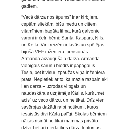
gadiem.
“Vecā dārza noslēpums” ir ar ķirbjiem,
ceptām sliekām, bišu medu un citiem
vitamīniem bagāta filma, kurā galvenie
varoņi ir četri bērni: Santa, Kaspars, Nils,
un Keita. Viņi reizēm ielavās un spēlējas
bijušā VEF inženiera, pensionāra
Armanda aizaugušajā dārzā. Armanda
vienīgais sarunu biedrs ir papagailis
Tesla, bet it visur izpaužas viņa inženiera
prāts. Nepietiek ar to, ka mazie razbainieki
lien dārzā – uzrodas viltīgais un
naudaskārais uzņēmējs Kārlis, kurš „met
acis” uz veco dārzu, un ne tikai. Drīz vien
savērpjas dažādi raibi notikumi, kuros
iesaistās divi Kārļa palīgi. Skolas bērniem
nākas risināt ne tikai mammas privāto
dzīvi, bet arī piedalīties dārza teritorijas