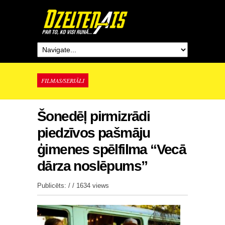
FILMAS/SERIĀLI
Šonedēļ pirmizrādi
piedzīvos pašmāju
ģimenes spēlfilma “Vecā
dārza noslēpums”
Publicēts: / /
1634 views