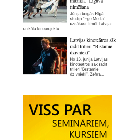
mūzikla “Līgava”
filmēšana
Jūnija beigās Rīgā
studija “Ego Media”
uzsākusi filmēt Latvijai
unikālu kinoprojektu...
Latvijas kinoteātros sāk
rādīt trilleri “Bīstamie
dzīvnieki”
No 13. jūnija Latvijas
kinoteātros sāk rādīt
trilleri “Bīstamie
dzīvnieki”. Zefīra...