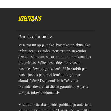
Par dzeltenais.lv
Viss par un ap jaunāko, karstāko un aktuālāko
informāciju izklaides industrijā un slavenību
dzīvēs - skandāli, stāsti, jaunumi un pikantākās
fotogrāfijas. Vēlies ieskatīties Latvijas un
pasaules "zvaigžņu ikdienā"? Un varbūt pat
pats iejusties paparaci lomā un ziņot par
aktualitātēm? Dzeltenais.lv ir īstā vieta!
Izklaides deva visai dienai garantēta! E-pasts
saziņai: info@dzeltenais.lv
Visas autortiesības pieder publikāciju autoriem.
Par portāla saturu atbild "Latvijas Žurnālistikas