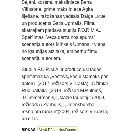
Sējāni, kostīmu māksliniece Berta
Vilipsone, grima māksliniece Agita
Ilješāne, ražošanas vadītāja Daiga Līcīte
un producents Gatis Upmalis. Filmu
skatītājiem piedāvā studija F.O.R.M.A..
Spēlfilmas ”Vecā dārza noslēpums”
scenārija autors Mihkels Ulmans ir viens
no Igaunijas atzītākajiem bērnu filmu
scenāriju autoriem.
Studija F.O.R.M.A. ir producējusi tādas
spēlfilmas kā „Vectēvs, kas bīstamāks par
datoru” (2017, režisors V.Brasla); „Džimlai
Rūdi rallallā” (2014, režisori M.Putniņš,
J.Cimmermanis); „Mazie laupītāji” (2009,
režisors A.Zvirbulis); „Ūdensbumba
resnajam runcim”(2004, režisors V.Brasla)
un citas.
BIRKAS:
Vecā Dārza Noslēpums