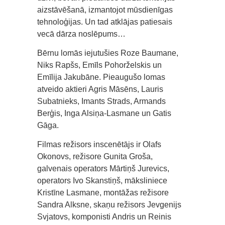
aizstāvēšanā, izmantojot mūsdienīgas
tehnoloģijas. Un tad atklājas patiesais
vecā dārza noslēpums…
Bērnu lomās iejutušies Roze Baumane,
Niks Rapšs, Emīls Pohorželskis un
Emīlija Jakubāne. Pieaugušo lomas
atveido aktieri Agris Māsēns, Lauris
Subatnieks, Imants Strads, Armands
Berģis, Inga Alsiņa-Lasmane un Gatis
Gāga.
Filmas režisors inscenētājs ir Olafs
Okonovs, režisore Gunita Groša,
galvenais operators Mārtiņš Jurevics,
operators Ivo Skanstiņš, māksliniece
Kristīne Lasmane, montāžas režisore
Sandra Alksne, skaņu režisors Jevgenijs
Svjatovs, komponisti Andris un Reinis