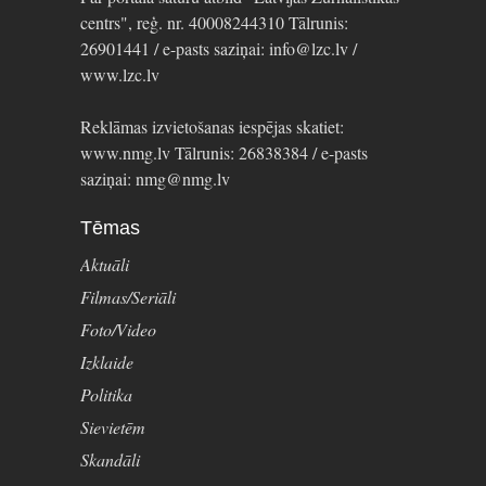
centrs", reģ. nr. 40008244310 Tālrunis:
26901441 / e-pasts saziņai: info@lzc.lv /
www.lzc.lv
Reklāmas izvietošanas iespējas skatiet:
www.nmg.lv Tālrunis: 26838384 / e-pasts
saziņai: nmg@nmg.lv
Tēmas
Aktuāli
Filmas/Seriāli
Foto/Video
Izklaide
Politika
Sievietēm
Skandāli