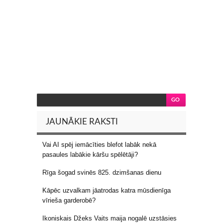
JAUNĀKIE RAKSTI
Vai AI spēj iemācīties blefot labāk nekā
pasaules labākie kāršu spēlētāji?
Rīga šogad svinēs 825. dzimšanas dienu
Kāpēc uzvalkam jāatrodas katra mūsdienīga
vīrieša garderobē?
Ikoniskais Džeks Vaits maija nogalē uzstāsies