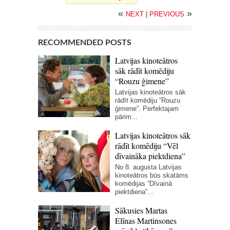
«
»
NEXT
|
PREVIOUS
RECOMMENDED POSTS
Latvijas kinoteātros
sāk rādīt komēdiju
“Rouzu ģimene”
Latvijas kinoteātros sāk
rādīt komēdiju “Rouzu
ģimene”. Perfektajam
pārim...
Latvijas kinoteātros sāk
rādīt komēdiju “Vēl
dīvaināka piektdiena”
No 8. augusta Latvijas
kinoteātros būs skatāms
komēdijas “Dīvainā
piektdiena”...
Sākusies Martas
Elīnas Martinsones