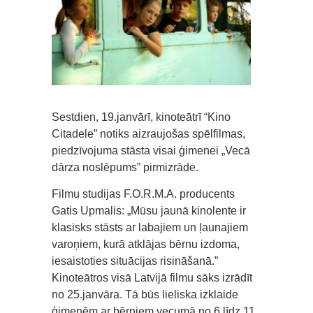
Sestdien, 19.janvārī, kinoteātrī “Kino
Citadele” notiks aizraujošas spēlfilmas,
piedzīvojuma stāsta visai ģimenei „Vecā
dārza noslēpums” pirmizrāde.
Filmu studijas F.O.R.M.A. producents
Gatis Upmalis: „Mūsu jaunā kinolente ir
klasisks stāsts ar labajiem un ļaunajiem
varoņiem, kurā atklājas bērnu izdoma,
iesaistoties situācijas risināšanā.”
Kinoteātros visā Latvijā filmu sāks izrādīt
no 25.janvāra. Tā būs lieliska izklaide
ģimenēm ar bērniem vecumā no 6 līdz 11