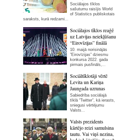
Sociālajos tīklos
sašutumu raisījis World
of Statistics publiskotais
saraksts, kurā redzami...
Sociālajos tīklos reaģē
uz Latvijas neiekļūšanu
“Eirovīzijas” finālā
10. maijā norisinājās
”Eirovīzijas” dziesmu
konkursa 2022. gada
pirmais pusfināls,...
Sociāltīklotāji vērtē
Levita un Kariņa
Jaungada uzrunas
Sabiedrība sociālajā
tīklā “Twitter”, kā ierasts,
sniegusi vērtējumu
Valsts...
Valsts prezidents
kārtējo reizi samulsina
tautu. Vai viņš nezina,