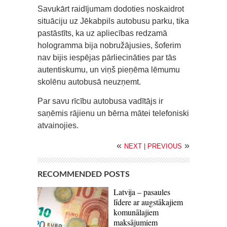
Savukārt raidījumam dodoties noskaidrot
situāciju uz Jēkabpils autobusu parku, tika
pastāstīts, ka uz apliecības redzamā
hologramma bija nobružājusies, šoferim
nav bijis iespējas pārliecināties par tās
autentiskumu, un viņš pieņēma lēmumu
skolēnu autobusā neuzņemt.
Par savu rīcību autobusa vadītājs ir
saņēmis rājienu un bērna mātei telefoniski
atvainojies.
«
»
NEXT
|
PREVIOUS
RECOMMENDED POSTS
Latvija – pasaules
līdere ar augstākajiem
komunālajiem
maksājumiem