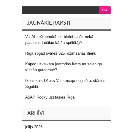
JAUNĀKIE RAKSTI
Vai AI spēj iemācīties blefot labāk nekā
pasaules labākie kāršu spēlētāji?
Rīga šogad svinēs 825. dzimšanas dienu
Kāpēc uzvalkam jāatrodas katra mūsdienīga
vīrieša garderobē?
Ikoniskais Džeks Vaits maija nogalē uzstāsies
Siguldā
A$AP Rocky uzstāsies Rīgā
ARHĪVI
jūlijs 2026