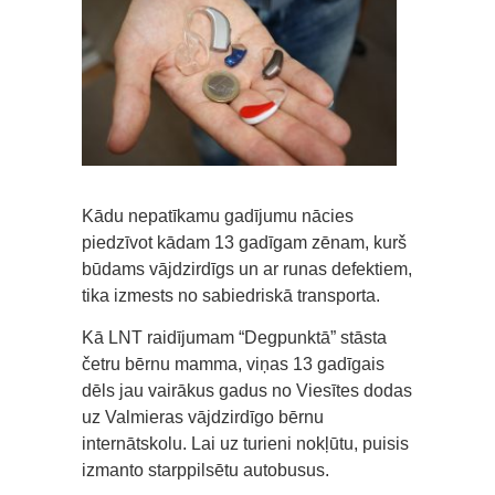
Kādu nepatīkamu gadījumu nācies
piedzīvot kādam 13 gadīgam zēnam, kurš
būdams vājdzirdīgs un ar runas defektiem,
tika izmests no sabiedriskā transporta.
Kā LNT raidījumam “Degpunktā” stāsta
četru bērnu mamma, viņas 13 gadīgais
dēls jau vairākus gadus no Viesītes dodas
uz Valmieras vājdzirdīgo bērnu
internātskolu. Lai uz turieni nokļūtu, puisis
izmanto starppilsētu autobusus.