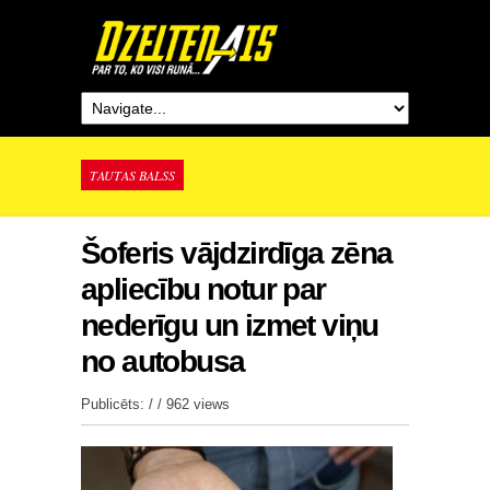
TAUTAS BALSS
Šoferis vājdzirdīga zēna
apliecību notur par
nederīgu un izmet viņu
no autobusa
Publicēts: / /
962 views