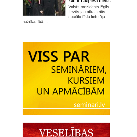
kad ir Lāčplēša diena?
Valsts prezidents Egils
Levits jau atkal kritis
sociālo tīklu lietotāju
nežēlastībā....