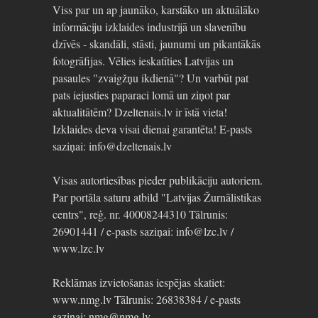
Viss par un ap jaunāko, karstāko un aktuālāko
informāciju izklaides industrijā un slavenību
dzīvēs - skandāli, stāsti, jaunumi un pikantākās
fotogrāfijas. Vēlies ieskatīties Latvijas un
pasaules "zvaigžņu ikdienā"? Un varbūt pat
pats iejusties paparaci lomā un ziņot par
aktualitātēm? Dzeltenais.lv ir īstā vieta!
Izklaides deva visai dienai garantēta! E-pasts
saziņai: info@dzeltenais.lv
Visas autortiesības pieder publikāciju autoriem.
Par portāla saturu atbild "Latvijas Žurnālistikas
centrs", reģ. nr. 40008244310 Tālrunis:
26901441 / e-pasts saziņai: info@lzc.lv /
www.lzc.lv
Reklāmas izvietošanas iespējas skatiet:
www.nmg.lv Tālrunis: 26838384 / e-pasts
saziņai: nmg@nmg.lv