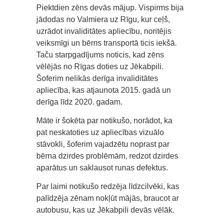
Piektdien zēns devās mājup. Vispirms bija
jādodas no Valmiera uz Rīgu, kur ceļš,
uzrādot invaliditātes apliecību, noritējis
veiksmīgi un bērns transportā ticis iekšā.
Taču starpgadījums noticis, kad zēns
vēlējās no Rīgas doties uz Jēkabpili.
Šoferim nelikās derīga invaliditātes
apliecība, kas atjaunota 2015. gadā un
derīga līdz 2020. gadam.
Māte ir šokēta par notikušo, norādot, ka
pat neskatoties uz apliecības vizuālo
stāvokli, šoferim vajadzētu noprast par
bērna dzirdes problēmām, redzot dzirdes
aparātus un saklausot runas defektus.
Par laimi notikušo redzēja līdzcilvēki, kas
palīdzēja zēnam nokļūt mājās, braucot ar
autobusu, kas uz Jēkabpili devās vēlāk.