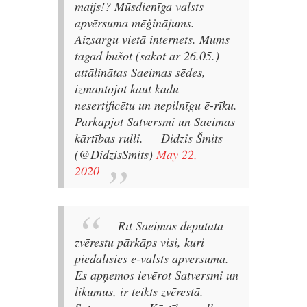
maijs!? Mūsdienīga valsts
apvērsuma mēģinājums.
Aizsargu vietā internets. Mums
tagad būšot (sākot ar 26.05.)
attālinātas Saeimas sēdes,
izmantojot kaut kādu
nesertificētu un nepilnīgu ē-rīku.
Pārkāpjot Satversmi un Saeimas
kārtības rulli.
— Didzis Šmits
(@DidzisSmits)
May 22,
2020
Rīt Saeimas deputāta
zvērestu pārkāps visi, kuri
piedalīsies e-valsts apvērsumā.
Es apņemos ievērot Satversmi un
likumus, ir teikts zvērestā.