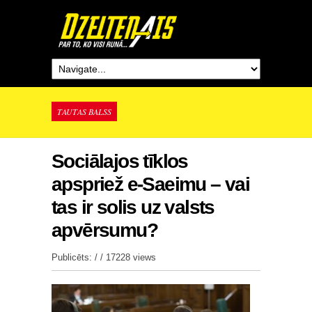
TAUTAS BALSS
Sociālajos tīklos
apspriež e-Saeimu – vai
tas ir solis uz valsts
apvērsumu?
Publicēts: / /
17228 views