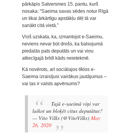
pārkāpis Satversmes 15. pantu, kurš
nosaka: “Saeima savas sēdes notur Rīgā
un tikai ārkārtīgu apstākļu dēļ tā var
sanākt citā vietā.”
Viņš uzskata, ka, izmantojot e-Saeimu,
neviens nevar būt drošs, ka balsojumā
piedalās pats deputāts un vai viņu
attiecīgajā brīdī kāds neietekmē.
Kā novērots, arī sociālajos tīklos e-
Saeima izraisījusi vairākus jautājumus –
vai tas ir valsts apvērsums?
Tajā e-saeimā viņi var
laikot un bloķēt citus deputātus?
— Vito Vilks (@VitoVilks)
May
26, 2020