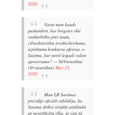
2020
Varat man kaads
paskaidrot, kas beigsies shii
vardarbiiba pret tautu,
cilveektiesiibu ierobezhoshana,
iepirkumu konkursu afeeras, e-
Saeima, kur norit legaali valsts
apveersums?
— NeVienotibai
(@vienotibai)
May 25,
2020
Man LR Saeimas
prezidijs oficiāli atbildēja, ka
Saeima drīkst strādāt attālināti
ar nesetificētu rīku, jo viņi tā