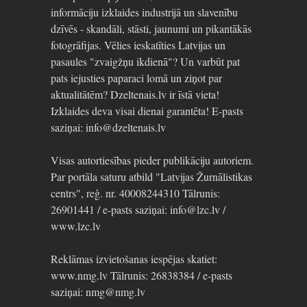
informāciju izklaides industrijā un slavenību
dzīvēs - skandāli, stāsti, jaunumi un pikantākās
fotogrāfijas. Vēlies ieskatīties Latvijas un
pasaules "zvaigžņu ikdienā"? Un varbūt pat
pats iejusties paparaci lomā un ziņot par
aktualitātēm? Dzeltenais.lv ir īstā vieta!
Izklaides deva visai dienai garantēta! E-pasts
saziņai: info@dzeltenais.lv
Visas autortiesības pieder publikāciju autoriem.
Par portāla saturu atbild "Latvijas Žurnālistikas
centrs", reģ. nr. 40008244310 Tālrunis:
26901441 / e-pasts saziņai: info@lzc.lv /
www.lzc.lv
Reklāmas izvietošanas iespējas skatiet:
www.nmg.lv Tālrunis: 26838384 / e-pasts
saziņai: nmg@nmg.lv