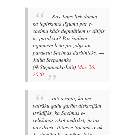
Kas Jums liek domāt,
ka iepirkuma līgumu par e-
saeima kāds deputātiem ir sūtījis
uz parakstu? Par šādiem
līgumiem lemj prezidijs un
paraksta Saeimas darbinieks.
—
Julija Stepanenko
(@StepanenkoJulij)
May 26,
2020
Interesanti, ka pēc
vairāku gadu garām diskusijām
izrādījās, ka Saeimas e-
vēlēšanas rīkot nedrīkst, jo tas
nav droši.
Toties e-Saeima ir ok.
Es domāju ka papētot dažus