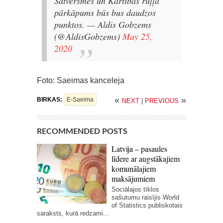
Satversmes un Kārtības ruļļa
pārkāpums būs bus daudzos
punktos.
— Aldis Gobzems
(@AldisGobzems)
May 25,
2020
Foto: Saeimas kanceleja
«
»
BIRKAS:
E-Saeima
NEXT
|
PREVIOUS
RECOMMENDED POSTS
Latvija – pasaules
līdere ar augstākajiem
komunālajiem
maksājumiem
Sociālajos tīklos
sašutumu raisījis World
of Statistics publiskotais
saraksts, kurā redzami...