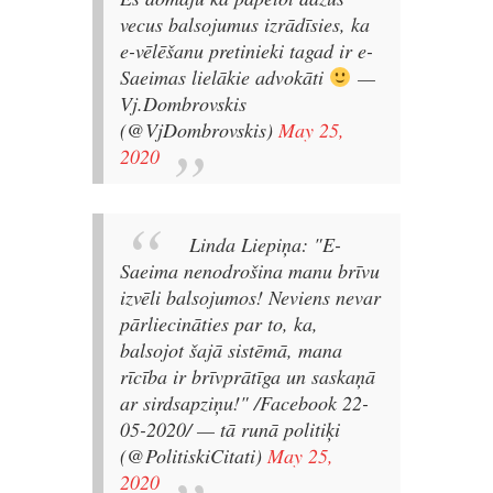
vecus balsojumus izrādīsies, ka
e-vēlēšanu pretinieki tagad ir e-
Saeimas lielākie advokāti
—
Vj.Dombrovskis
(@VjDombrovskis)
May 25,
2020
Linda Liepiņa: "E-
Saeima nenodrošina manu brīvu
izvēli balsojumos! Neviens nevar
pārliecināties par to, ka,
balsojot šajā sistēmā, mana
rīcība ir brīvprātīga un saskaņā
ar sirdsapziņu!" /Facebook 22-
05-2020/
— tā runā politiķi
(@PolitiskiCitati)
May 25,
2020