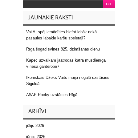
JAUNĀKIE RAKSTI
Vai AI spēj iemācīties blefot labāk nekā
pasaules labākie kāršu spēlētāji?
Rīga šogad svinēs 825. dzimšanas dienu
Kāpēc uzvalkam jāatrodas katra mūsdienīga
vīrieša garderobē?
Ikoniskais Džeks Vaits maija nogalē uzstāsies
Siguldā
A$AP Rocky uzstāsies Rīgā
ARHĪVI
jūlijs 2026
jūnijs 2026