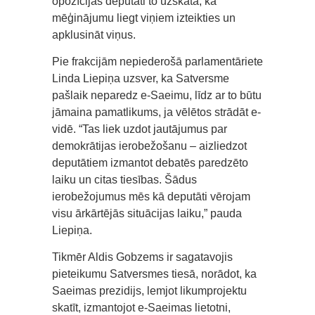
opozīcijas deputāti to uzskata, kā
mēģinājumu liegt viņiem izteikties un
apklusināt viņus.
Pie frakcijām nepiederošā parlamentāriete
Linda Liepiņa uzsver, ka Satversme
pašlaik neparedz e-Saeimu, līdz ar to būtu
jāmaina pamatlikums, ja vēlētos strādāt e-
vidē. “Tas liek uzdot jautājumus par
demokrātijas ierobežošanu – aizliedzot
deputātiem izmantot debatēs paredzēto
laiku un citas tiesības. Šādus
ierobežojumus mēs kā deputāti vērojam
visu ārkārtējās situācijas laiku,” pauda
Liepiņa.
Tikmēr Aldis Gobzems ir sagatavojis
pieteikumu Satversmes tiesā, norādot, ka
Saeimas prezidijs, lemjot likumprojektu
skatīt, izmantojot e-Saeimas lietotni,