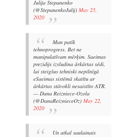
Julija Stepanenko
(@StepanenkoJulij)
May 25,
2020
Man patīk
tehnoprogress. Bet ne
manipulatīvam mērķim. Saeimas
prezidijs izsludina ārkārtas sēdi,
lai steigšus tehniski nepilnīgā
eSaeimas sistēmā skatītu ar
ārkārtas stāvokli nesaistīto ATR.
— Dana Reizniece-Ozola
(@DanaReiznieceOz)
May 22,
2020
Un atkal saulainais