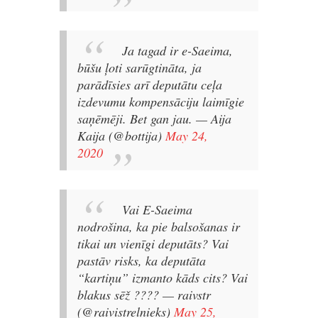
Ja tagad ir e-Saeima,
būšu ļoti sarūgtināta, ja
parādīsies arī deputātu ceļa
izdevumu kompensāciju laimīgie
saņēmēji. Bet gan jau.
— Aija
Kaija (@bottija)
May 24,
2020
Vai E-Saeima
nodrošina, ka pie balsošanas ir
tikai un vienīgi deputāts? Vai
pastāv risks, ka deputāta
“kartiņu” izmanto kāds cits? Vai
blakus sēž ????
— raivstr
(@raivistrelnieks)
May 25,