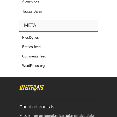
Slavenības
Tautas Balss
META
Pieslēgties
Entries feed
Comments feed
WordPress.org
Par dzeltenais.lv
Viss par un ap jaunāko, karstāko un aktuālāko