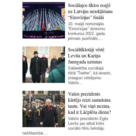
Sociālajos tīklos reaģē
uz Latvijas neiekļūšanu
“Eirovīzijas” finālā
10. maijā norisinājās
”Eirovīzijas” dziesmu
konkursa 2022. gada
pirmais pusfināls,...
Sociāltīklotāji vērtē
Levita un Kariņa
Jaungada uzrunas
Sabiedrība sociālajā
tīklā “Twitter”, kā ierasts,
sniegusi vērtējumu
Valsts...
Valsts prezidents
kārtējo reizi samulsina
tautu. Vai viņš nezina,
kad ir Lāčplēša diena?
Valsts prezidents Egils
Levits jau atkal kritis
sociālo tīklu lietotāju
nežēlastībā....