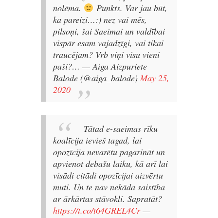
nolēma.
Punkts. Var jau būt,
ka pareizi…:) nez vai mēs,
pilsoņi, šai Saeimai un valdībai
vispār esam vajadzīgi, vai tikai
traucējam? Vrb viņi visu vieni
paši?…
— Aiga Aizpuriete
Balode (@aiga_balode)
May 25,
2020
Tātad e-saeimas rīku
koalīcija ievieš tagad, lai
opozīcija nevarētu pagarināt un
apvienot debašu laiku, kā arī lai
visādi citādi opozīcijai aizvērtu
muti. Un te nav nekāda saistība
ar ārkārtas stāvokli. Sapratāt?
https://t.co/t64GREL4Cr
—