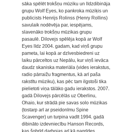
sāka spēlēt trokšņu mūziku un līdzdibināja
grupu Wolf Eyes, ko pankroka mūziķis un
publicists Henrijs Rolinss (Henry Rollins)
savulaik nodēvēja par, iespējams,
slavenāko trokšņu mūzikas grupu
pasaulē. Dilovejs spēlēja kopā ar Wolf
Eyes līdz 2004. gadam, kad viņš grupu
pameta, lai kopā ar dzīvesbiedreni uz
laiku pārceltos uz Nepālu, kur viņš ievāca
daudz skaniska materiāla (vides ierakstus,
radio pārraižu fragmentus, kā arī paša
rakstītu mūziku), kas pēc tam ilgstoši tika
pielietoti viņa tālāko gadu ierakstos. 2007.
gadā Dilovejs pārcēlās uz Oberlinu,
Ohaio, kur strādā pie savas solo mūzikas
(tostarp arī ar pseidonīmu Spine
Scavenger) un turpina vadīt 1994. gadā
dibināto izdevniecību Hanson Records,
kas šobrīd darbojas arī kā pagrīdes