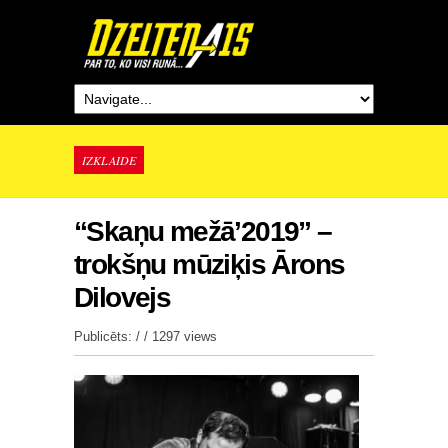
IZKLAIDE
“Skaņu mežā’2019” –
trokšņu mūziķis Ārons
Dilovejs
Publicēts: / /
1297 views