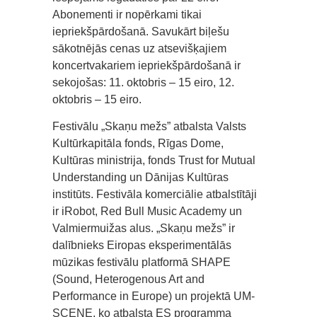
Abonementi ir nopērkami tikai
iepriekšpārdošanā. Savukārt biļešu
sākotnējās cenas uz atsevišķajiem
koncertvakariem iepriekšpārdošanā ir
sekojošas: 11. oktobris – 15 eiro, 12.
oktobris – 15 eiro.
Festivālu „Skaņu mežs” atbalsta Valsts
Kultūrkapitāla fonds, Rīgas Dome,
Kultūras ministrija, fonds Trust for Mutual
Understanding un Dānijas Kultūras
institūts. Festivāla komerciālie atbalstītāji
ir iRobot, Red Bull Music Academy un
Valmiermuižas alus. „Skaņu mežs” ir
dalībnieks Eiropas eksperimentālās
mūzikas festivālu platformā SHAPE
(Sound, Heterogenous Art and
Performance in Europe) un projektā UM-
SCENE, ko atbalsta ES programma