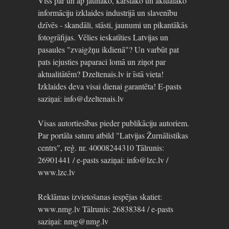
Viss par un ap jaunāko, karstāko un aktuālāko
informāciju izklaides industrijā un slavenību
dzīvēs - skandāli, stāsti, jaunumi un pikantākās
fotogrāfijas. Vēlies ieskatīties Latvijas un
pasaules "zvaigžņu ikdienā"? Un varbūt pat
pats iejusties paparaci lomā un ziņot par
aktualitātēm? Dzeltenais.lv ir īstā vieta!
Izklaides deva visai dienai garantēta! E-pasts
saziņai: info@dzeltenais.lv
Visas autortiesības pieder publikāciju autoriem.
Par portāla saturu atbild "Latvijas Žurnālistikas
centrs", reģ. nr. 40008244310 Tālrunis:
26901441 / e-pasts saziņai: info@lzc.lv /
www.lzc.lv
Reklāmas izvietošanas iespējas skatiet:
www.nmg.lv Tālrunis: 26838384 / e-pasts
saziņai: nmg@nmg.lv