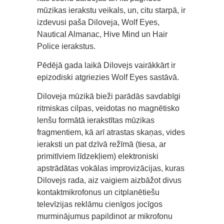
mūzikas ierakstu veikals, un, citu starpā, ir
izdevusi paša Diloveja, Wolf Eyes,
Nautical Almanac, Hive Mind un Hair
Police ierakstus.
Pēdējā gada laikā Dilovejs vairākkārt ir
epizodiski atgriezies Wolf Eyes sastāvā.
Diloveja mūzikā bieži parādās savdabīgi
ritmiskas cilpas, veidotas no magnētisko
lenšu formātā ierakstītas mūzikas
fragmentiem, kā arī atrastas skaņas, vides
ieraksti un pat dzīvā režīmā (tiesa, ar
primitīviem līdzekļiem) elektroniski
apstrādātas vokālas improvizācijas, kuras
Dilovejs rada, aiz vaigiem aizbāžot divus
kontaktmikrofonus un citplanētiešu
televīzijas reklāmu cienīgos jocīgos
murminājumus papildinot ar mikrofonu