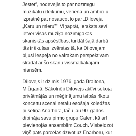
Jester”, nodēvējis to par nozīmīgu
muzikālu izteikumu, vēriena un ambīciju
izpratnē pat nosaucot to par „Diloveja
„Karu un mieru””. Viņaprāt, ieraksts sevī
ietver visas mūziķa nozīmīgākās
skaniskās apsēstības, turklāt šajā darbā
tās ir tikušas izvērstas tā, ka Dilovejam
bijusi iespēja no vairākām perspektīvām
strādāt ar šo skaņu vissmalkākajām
niansēm.
Dilovejs ir dzimis 1976. gadā Braitonā,
Mičiganā. Sākotnēji Dilovejs aktīvi sekoja
privātmājās un mēģinājumu telpās rīkotu
koncertu scēnai netālu esošajā koledžas
pilsētiņā Anarborā, taču jau 90. gados
dibināja savu pirmo grupu Galen, kā arī
pievienojās ansamblim Couch. Visbeidzot
viņš pats pārcēlās dzīvot uz Enarboru, kur