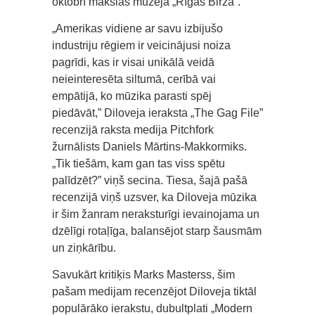
oktobrī mākslas muzejā „Rīgas Birža”.
„Amerikas vidiene ar savu izbijušo
industriju rēgiem ir veicinājusi noiza
pagrīdi, kas ir visai unikālā veidā
neieinteresēta siltumā, cerībā vai
empātijā, ko mūzika parasti spēj
piedāvāt,” Diloveja ieraksta „The Gag File”
recenzijā raksta medija Pitchfork
žurnālists Daniels Mārtins-Makkormiks.
„Tik tiešām, kam gan tas viss spētu
palīdzēt?” viņš secina. Tiesa, šajā pašā
recenzijā viņš uzsver, ka Diloveja mūzika
ir šim žanram neraksturīgi ievainojama un
dzēlīgi rotaļīga, balansējot starp šausmām
un ziņkārību.
Savukārt kritiķis Marks Masterss, šim
pašam medijam recenzējot Diloveja tiktāl
populārāko ierakstu, dubultplati „Modern