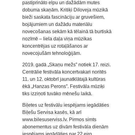
pastiprināto elpu un dažādām mutes
dobuma skaņām. Kritiķi Diloveja mūzikā
bieži saskata fascināciju ar gruvešiem,
bojājumiem un dažādu materiālu
novecošanas sekām kā tēlainā tā burtiskā
nozīmē – liela daļa viņa mūzikas
koncentrējas uz rotaļāšanos ar
novecojušām tehnoloģijām.
2019. gadā „Skaņu mežs” notiek 17. reizi.
Centrālie festivāla koncertvakari noritēs
11. un 12. oktobrī jaunatklātajā kultūras
ēkā „Hanzas Perons”. Festivāla mūziķi
tiks izziņoti tuvāko mēnešu laikā.
Biļetes uz festivālu iespējams iegādāties
Biļešu Servisa kasēs, kā arī
www.bilesuserviss.lv. Pirmos simts
abonementus uz divām festivāla dienām
iespējams iegādāties par 22 eiro.