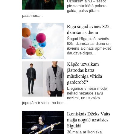
Uzbursim ainu – sēžot
pie samta klātā pokera
galda, pulss jūtami
paātrinās,...
Rīga šogad svinēs 825.
dzimšanas dienu
Šogad Rīga plaši svinēs
825. dzimšanas dienu un
ikviens aicināts apmeklēt
daudzveidīgos...
Kāpēc uzvalkam
jāatrodas katra
mūsdienīga vīrieša
garderobē?
Elegance vīriešu modē
nekad nezaudē savu
nozīmi, un uzvalks
joprojām ir viens no tiem...
Ikoniskais Džeks Vaits
maija nogalē uzstāsies
Siguldā
30.maijā ar ikoniskā