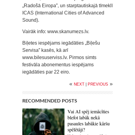
„Radošā Eiropa”, un starptautiskajā tīmeklī
ICAS (International Cities of Advanced
Sound).
Vairāk info: www.skanumezs.lv.
Biļetes iespējams iegādāties „Biļešu
Servisa” kasēs, kā arī
www.bilesuserviss.lv. Pirmos simts
festivāla abonementus iespējams
iegādāties par 22 eiro.
«
»
NEXT
|
PREVIOUS
RECOMMENDED POSTS
Vai AI spēj iemācīties
blefot labāk nekā
pasaules labākie kāršu
spēlētāji?