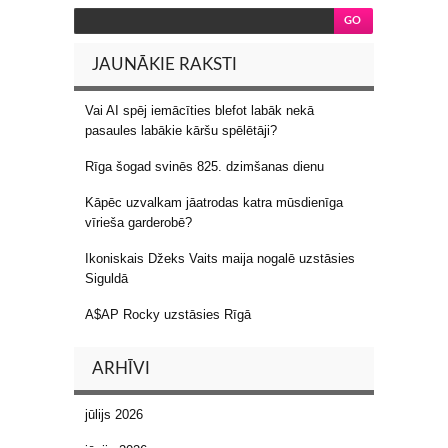
JAUNĀKIE RAKSTI
Vai AI spēj iemācīties blefot labāk nekā
pasaules labākie kāršu spēlētāji?
Rīga šogad svinēs 825. dzimšanas dienu
Kāpēc uzvalkam jāatrodas katra mūsdienīga
vīrieša garderobē?
Ikoniskais Džeks Vaits maija nogalē uzstāsies
Siguldā
A$AP Rocky uzstāsies Rīgā
ARHĪVI
jūlijs 2026