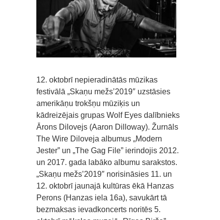
12. oktobrī nepieradinātās mūzikas
festivālā „Skaņu mežs’2019″ uzstāsies
amerikāņu trokšņu mūziķis un
kādreizējais grupas Wolf Eyes dalībnieks
Ārons Dilovejs (Aaron Dilloway). Žurnāls
The Wire Diloveja albumus „Modern
Jester” un „The Gag File” ierindojis 2012.
un 2017. gada labāko albumu sarakstos.
„Skaņu mežs’2019″ norisināsies 11. un
12. oktobrī jaunajā kultūras ēkā Hanzas
Perons (Hanzas iela 16a), savukārt tā
bezmaksas ievadkoncerts noritēs 5.