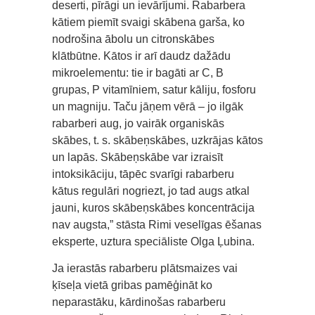
deserti, pīrāgi un ievārījumi. Rabarbera
kātiem piemīt svaigi skābena garša, ko
nodrošina ābolu un citronskābes
klātbūtne. Kātos ir arī daudz dažādu
mikroelementu: tie ir bagāti ar C, B
grupas, P vitamīniem, satur kāliju, fosforu
un magniju. Taču jāņem vērā – jo ilgāk
rabarberi aug, jo vairāk organiskās
skābes, t. s. skābeņskābes, uzkrājas kātos
un lapās. Skābeņskābe var izraisīt
intoksikāciju, tāpēc svarīgi rabarberu
kātus regulāri nogriezt, jo tad augs atkal
jauni, kuros skābeņskābes koncentrācija
nav augsta,” stāsta Rimi veselīgas ēšanas
eksperte, uztura speciāliste Olga Ļubina.
Ja ierastās rabarberu plātsmaizes vai
ķīseļa vietā gribas pamēģināt ko
neparastāku, kārdinošas rabarberu