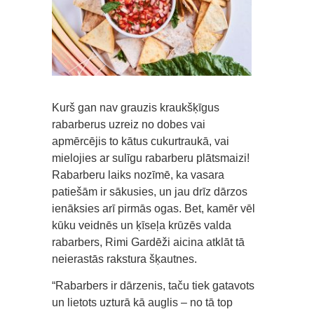
Kurš gan nav grauzis kraukšķīgus
rabarberus uzreiz no dobes vai
apmērcējis to kātus cukurtraukā, vai
mielojies ar sulīgu rabarberu plātsmaizi!
Rabarberu laiks nozīmē, ka vasara
patiešām ir sākusies, un jau drīz dārzos
ienāksies arī pirmās ogas. Bet, kamēr vēl
kūku veidnēs un ķīseļa krūzēs valda
rabarbers, Rimi Gardēži aicina atklāt tā
neierastās rakstura šķautnes.
“Rabarbers ir dārzenis, taču tiek gatavots
un lietots uzturā kā auglis – no tā top