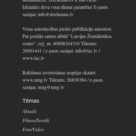
Izklaides deva visai dienai garantēta! E-pasts
saziņai: info@dzeltenais.lv
Visas autortiesības pieder publikāciju autoriem.
Par portāla saturu atbild "Latvijas Žurnālistikas
centrs", reģ. nr. 40008244310 Tālrunis:
26901441 / e-pasts saziņai: info@lzc.lv /
www.lzc.lv
Reklāmas izvietošanas iespējas skatiet:
www.nmg.lv Tālrunis: 26838384 / e-pasts
saziņai: nmg@nmg.lv
Tēmas
Aktuāli
Filmas/Seriāli
Foto/Video