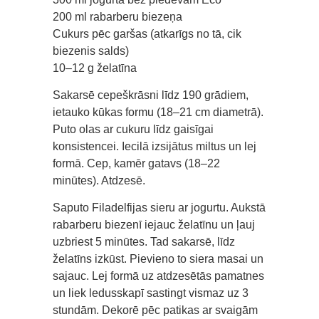
200 ml rabarberu biezeņa
Cukurs pēc garšas (atkarīgs no tā, cik
biezenis salds)
10–12 g želatīna
Sakarsē cepeškrāsni līdz 190 grādiem,
ietauko kūkas formu (18–21 cm diametrā).
Puto olas ar cukuru līdz gaisīgai
konsistencei. Iecilā izsijātus miltus un lej
formā. Cep, kamēr gatavs (18–22
minūtes). Atdzesē.
Saputo Filadelfijas sieru ar jogurtu. Aukstā
rabarberu biezenī iejauc želatīnu un ļauj
uzbriest 5 minūtes. Tad sakarsē, līdz
želatīns izkūst. Pievieno to siera masai un
sajauc. Lej formā uz atdzesētās pamatnes
un liek ledusskapī sastingt vismaz uz 3
stundām. Dekorē pēc patikas ar svaigām