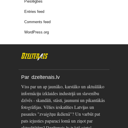
Pieslēgties
Entries feed
Comments feed
WordPress.org
Par dzeltenais.lv
Viss par un ap jaunāko, karstāko un aktuālāko
informāciju izklaides industrijā un slavenību
dzīvēs - skandāli, stāsti, jaunumi un pikantākās
fotogrāfijas. Vēlies ieskatīties Latvijas un
pasaules "zvaigžņu ikdienā"? Un varbūt pat
pats iejusties paparaci lomā un ziņot par
aktualitātēm? Dzeltenais.lv ir īstā vieta!