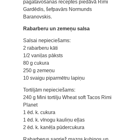
pagatavošanas receptes piedāvā Rimi
Gardēdis, šefpavārs Normunds
Baranovskis.
Rabarberu un zemeņu salsa
Salsai nepieciešams:
2 rabarberu kāti
1/2 vaniļas pāksts
80 g cukura
250 g zemeņu
10 svaigu piparmētru lapiņu
Tortiljām nepieciešams:
240 g Mini tortilju Wheat soft Tacos Rimi
Planet
1 ēd. k. cukura
1 ēd. k. vīnogu kauliņu eļļas
2 ēd. k. kanēļa pūdercukura
Rabarberus sagriež mazos kubiņos un