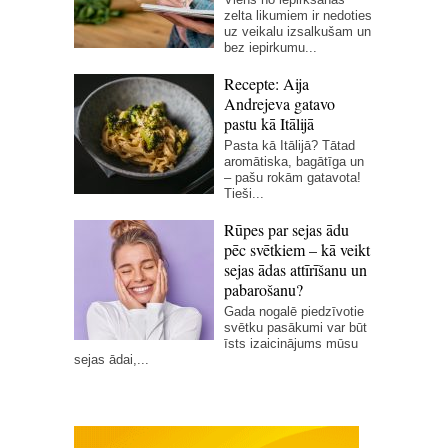
zelta likumiem ir nedoties
uz veikalu izsalkušam un
bez iepirkumu...
Recepte: Aija
Andrejeva gatavo
pastu kā Itālijā
Pasta kā Itālijā? Tātad
aromātiska, bagātīga un
– pašu rokām gatavota!
Tieši...
Rūpes par sejas ādu
pēc svētkiem – kā veikt
sejas ādas attīrīšanu un
pabarošanu?
Gada nogalē piedzīvotie
svētku pasākumi var būt
īsts izaicinājums mūsu
sejas ādai,...