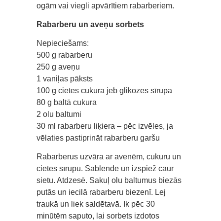
ogām vai viegli apvārītiem rabarberiem.
Rabarberu un aveņu sorbets
Nepieciešams:
500 g rabarberu
250 g aveņu
1 vaniļas pāksts
100 g cietes cukura jeb glikozes sīrupa
80 g baltā cukura
2 olu baltumi
30 ml rabarberu liķiera – pēc izvēles, ja
vēlaties pastiprināt rabarberu garšu
Rabarberus uzvāra ar avenēm, cukuru un
cietes sīrupu. Sablendē un izspiež caur
sietu. Atdzesē. Sakuļ olu baltumus biezās
putās un iecilā rabarberu biezenī. Lej
traukā un liek saldētavā. Ik pēc 30
minūtēm saputo, lai sorbets izdotos