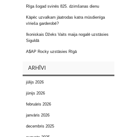
Rīga šogad svinēs 825. dzimšanas dienu
Kāpēc uzvalkam jāatrodas katra mūsdienīga
vīrieša garderobē?
Ikoniskais Džeks Vaits maija nogalē uzstāsies
Siguldā
A$AP Rocky uzstāsies Rīgā
ARHĪVI
jūlijs 2026
jūnijs 2026
februāris 2026
janvāris 2026
decembris 2025