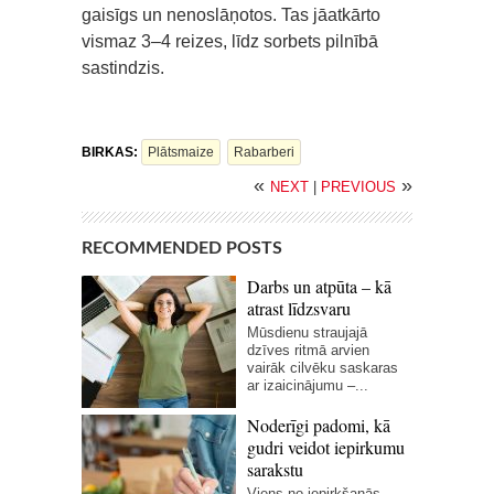
gaisīgs un nenoslāņotos. Tas jāatkārto
vismaz 3–4 reizes, līdz sorbets pilnībā
sastindzis.
BIRKAS:
Plātsmaize
Rabarberi
«
»
NEXT
|
PREVIOUS
RECOMMENDED POSTS
Darbs un atpūta – kā
atrast līdzsvaru
Mūsdienu straujajā
dzīves ritmā arvien
vairāk cilvēku saskaras
ar izaicinājumu –...
Noderīgi padomi, kā
gudri veidot iepirkumu
sarakstu
Viens no iepirkšanās