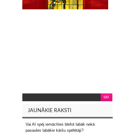
JAUNĀKIE RAKSTI
Vai AI spēj iemācīties blefot labāk nekā
pasaules labākie kāršu spēlētāji?