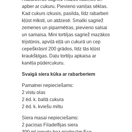
apber ar cukuru. Pievieno vaniļas sēklas.
Kad cukurs izkusis, pasilda, līdz rabarberi
kļūst mīksti, un atdzesē. Smalki sagriež
zemenes un piparmētras, pievieno salsai
un samaisa. Mini tortiljas sagriež mazākos
trijstūros, apviļā eļļā un cukurā un cep
cepeškrāsnī 200 grādos, līdz tās kļūst
kraukšķīgas. Daļu tortilju apkaisa ar
kanēļa pūdercukuru.
Svaigā siera kūka ar rabarberiem
Pamatnei nepieciešams:
2 vistu olas
2 ēd. k. baltā cukura
2 ēd. k. kviešu miltu
Siera masai nepieciešams:
2 paciņas Filadelfijas siera
300 ml jogurta bez piedevām Eco