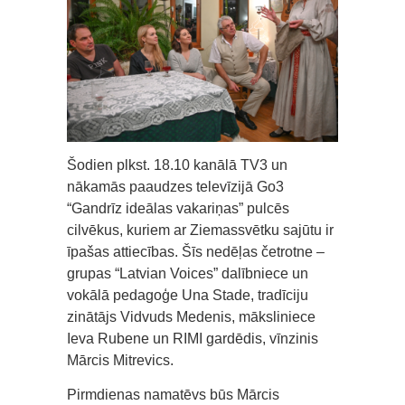
Šodien plkst. 18.10 kanālā TV3 un
nākamās paaudzes televīzijā Go3
“Gandrīz ideālas vakariņas” pulcēs
cilvēkus, kuriem ar Ziemassvētku sajūtu ir
īpašas attiecības. Šīs nedēļas četrotne –
grupas “Latvian Voices” dalībniece un
vokālā pedagoģe Una Stade, tradīciju
zinātājs Vidvuds Medenis, māksliniece
Ieva Rubene un RIMI gardēdis, vīnzinis
Mārcis Mitrevics.
Pirmdienas namatēvs būs Mārcis