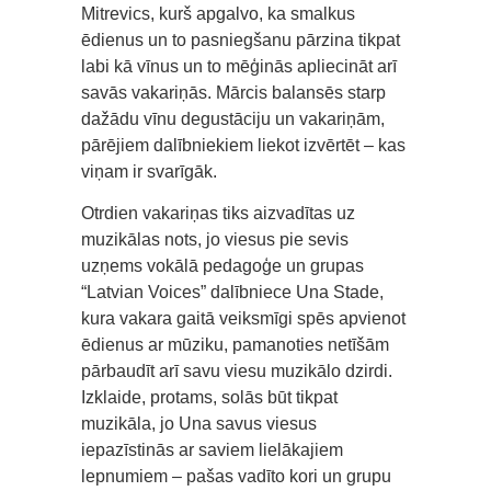
Mitrevics, kurš apgalvo, ka smalkus
ēdienus un to pasniegšanu pārzina tikpat
labi kā vīnus un to mēģinās apliecināt arī
savās vakariņās. Mārcis balansēs starp
dažādu vīnu degustāciju un vakariņām,
pārējiem dalībniekiem liekot izvērtēt – kas
viņam ir svarīgāk.
Otrdien vakariņas tiks aizvadītas uz
muzikālas nots, jo viesus pie sevis
uzņems vokālā pedagoģe un grupas
“Latvian Voices” dalībniece Una Stade,
kura vakara gaitā veiksmīgi spēs apvienot
ēdienus ar mūziku, pamanoties netīšām
pārbaudīt arī savu viesu muzikālo dzirdi.
Izklaide, protams, solās būt tikpat
muzikāla, jo Una savus viesus
iepazīstinās ar saviem lielākajiem
lepnumiem – pašas vadīto kori un grupu