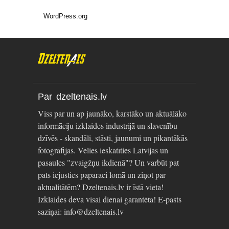
WordPress.org
Par dzeltenais.lv
Viss par un ap jaunāko, karstāko un aktuālāko
informāciju izklaides industrijā un slavenību
dzīvēs - skandāli, stāsti, jaunumi un pikantākās
fotogrāfijas. Vēlies ieskatīties Latvijas un
pasaules "zvaigžņu ikdienā"? Un varbūt pat
pats iejusties paparaci lomā un ziņot par
aktualitātēm? Dzeltenais.lv ir īstā vieta!
Izklaides deva visai dienai garantēta! E-pasts
saziņai: info@dzeltenais.lv