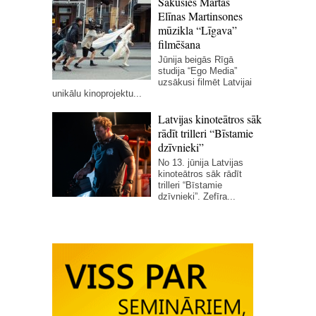
Sākusies Martas
Elīnas Martinsones
mūzikla “Līgava”
filmēšana
Jūnija beigās Rīgā
studija “Ego Media”
uzsākusi filmēt Latvijai
unikālu kinoprojektu...
Latvijas kinoteātros sāk
rādīt trilleri “Bīstamie
dzīvnieki”
No 13. jūnija Latvijas
kinoteātros sāk rādīt
trilleri “Bīstamie
dzīvnieki”. Zefīra...