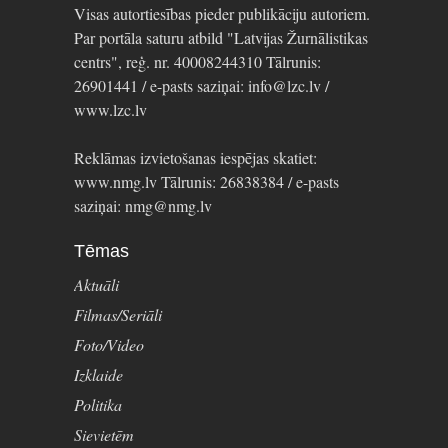
Visas autortiesības pieder publikāciju autoriem.
Par portāla saturu atbild "Latvijas Žurnālistikas
centrs", reģ. nr. 40008244310 Tālrunis:
26901441 / e-pasts saziņai: info@lzc.lv /
www.lzc.lv
Reklāmas izvietošanas iespējas skatiet:
www.nmg.lv Tālrunis: 26838384 / e-pasts
saziņai: nmg@nmg.lv
Tēmas
Aktuāli
Filmas/Seriāli
Foto/Video
Izklaide
Politika
Sievietēm