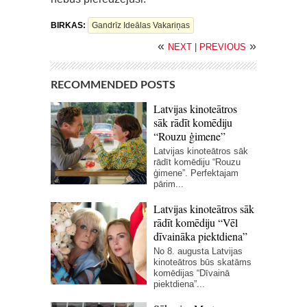
BIRKAS:
Gandrīz Ideālas Vakariņas
«
»
NEXT
|
PREVIOUS
RECOMMENDED POSTS
Latvijas kinoteātros
sāk rādīt komēdiju
“Rouzu ģimene”
Latvijas kinoteātros sāk
rādīt komēdiju “Rouzu
ģimene”. Perfektajam
pārim...
Latvijas kinoteātros sāk
rādīt komēdiju “Vēl
dīvaināka piektdiena”
No 8. augusta Latvijas
kinoteātros būs skatāms
komēdijas “Dīvainā
piektdiena”...