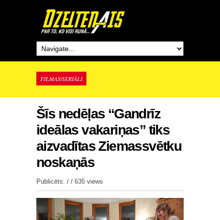
FILMAS/SERIĀLI
Šīs nedēļas “Gandrīz
ideālas vakariņas” tiks
aizvadītas Ziemassvētku
noskaņās
Publicēts: / /
635 views