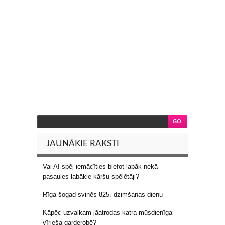
JAUNĀKIE RAKSTI
Vai AI spēj iemācīties blefot labāk nekā
pasaules labākie kāršu spēlētāji?
Rīga šogad svinēs 825. dzimšanas dienu
Kāpēc uzvalkam jāatrodas katra mūsdienīga
vīrieša garderobē?