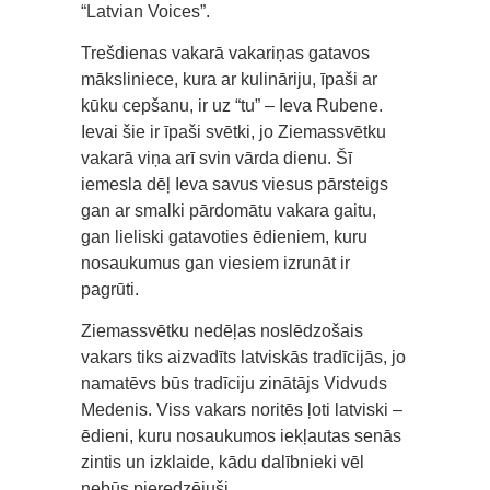
“Latvian Voices”.
Trešdienas vakarā vakariņas gatavos
māksliniece, kura ar kulināriju, īpaši ar
kūku cepšanu, ir uz “tu” – Ieva Rubene.
Ievai šie ir īpaši svētki, jo Ziemassvētku
vakarā viņa arī svin vārda dienu. Šī
iemesla dēļ Ieva savus viesus pārsteigs
gan ar smalki pārdomātu vakara gaitu,
gan lieliski gatavoties ēdieniem, kuru
nosaukumus gan viesiem izrunāt ir
pagrūti.
Ziemassvētku nedēļas noslēdzošais
vakars tiks aizvadīts latviskās tradīcijās, jo
namatēvs būs tradīciju zinātājs Vidvuds
Medenis. Viss vakars noritēs ļoti latviski –
ēdieni, kuru nosaukumos iekļautas senās
zintis un izklaide, kādu dalībnieki vēl
nebūs pieredzējuši.