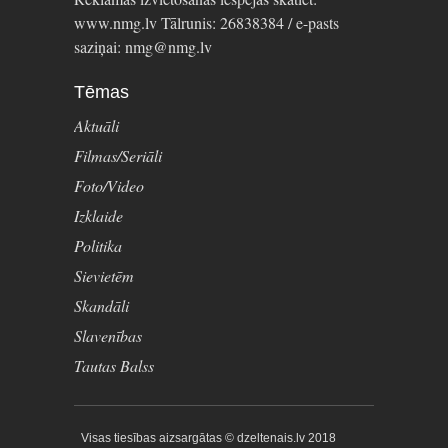
www.nmg.lv Tālrunis: 26838384 / e-pasts
saziņai: nmg@nmg.lv
Tēmas
Aktuāli
Filmas/Seriāli
Foto/Video
Izklaide
Politika
Sievietēm
Skandāli
Slavenības
Tautas Balss
Visas tiesības aizsargātas © dzeltenais.lv 2018