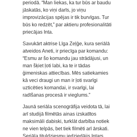
periodā. “Man liekas, ka tur būs ar baudu
jāskatās, ko viņi darīs, jo viņu
improvizācijas spējas ir tik burvīgas. Tur
būs ko redzēt,” par aktieru profesionalitāti
priecājas Inta.
Savukārt aktrise Līga Zeļģe, kura seriālā
atveidos Aneti, ir priecīga par komandu:
“Esmu ar šo komandu jau strādājusi, un
man šķiet ļoti labi, ka te ir tādas
ģimeniskas attiecības. Mēs satiekamies
kā veci draugi un man ir ļoti svarīgi
uzticēties komandai, ir svarīgi, lai
radīšanas procesā ir vieglums.”
Jaunā seriāla scenogrāfija veidota tā, lai
arī studijā filmētās ainas izskatītos
maksimāli dabiski, turklāt darbība notiek
ne vien telpās, bet tiek filmēti arī ārskati.
Seriāla tituldziesmu iedziedājis Intars