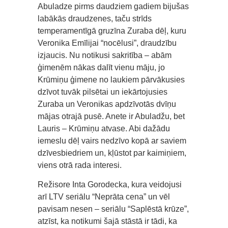
Abuladze pirms daudziem gadiem bijušas
labākās draudzenes, taču strīds
temperamentīgā gruzīna Zuraba dēļ, kuru
Veronika Emīlijai “nocēlusi”, draudzību
izjaucis. Nu notikusi sakritība – abām
ģimenēm nākas dalīt vienu māju, jo
Krūmiņu ģimene no laukiem pārvākusies
dzīvot tuvāk pilsētai un iekārtojusies
Zuraba un Veronikas apdzīvotās dvīņu
mājas otrajā pusē. Anete ir Abuladžu, bet
Lauris – Krūmiņu atvase. Abi dažādu
iemeslu dēļ vairs nedzīvo kopā ar saviem
dzīvesbiedriem un, kļūstot par kaimiņiem,
viens otrā rada interesi.
Režisore Inta Gorodecka, kura veidojusi
arī LTV seriālu “Neprāta cena” un vēl
pavisam nesen – seriālu “Saplēstā krūze”,
atzīst, ka notikumi šajā stāstā ir tādi, ka