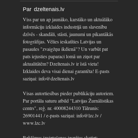
Par dzeltenais.lv
Viss par un ap jaunāko, karstāko un aktuālāko
informāciju izklaides industrijā un slavenību
dzīvēs - skandāli, stāsti, jaunumi un pikantākās
fotogrāfijas. Vēlies ieskatīties Latvijas un
pasaules "zvaigžņu ikdienā"? Un varbūt pat
pats iejusties paparaci lomā un ziņot par
aktualitātēm? Dzeltenais.lv ir īstā vieta!
Izklaides deva visai dienai garantēta! E-pasts
saziņai: info@dzeltenais.lv
Visas autortiesības pieder publikāciju autoriem.
Par portāla saturu atbild "Latvijas Žurnālistikas
centrs", reģ. nr. 40008244310 Tālrunis:
26901441 / e-pasts saziņai: info@lzc.lv /
www.lzc.lv
Reklāmas izvietošanas iespējas skatiet: