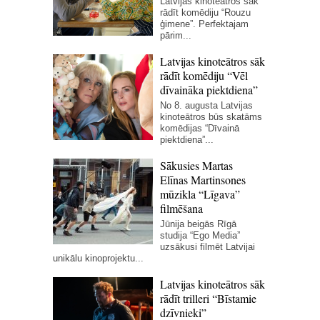
Latvijas kinoteātros sāk
rādīt komēdiju “Rouzu
ģimene”. Perfektajam
pārim...
Latvijas kinoteātros sāk
rādīt komēdiju “Vēl
dīvaināka piektdiena”
No 8. augusta Latvijas
kinoteātros būs skatāms
komēdijas “Dīvainā
piektdiena”...
Sākusies Martas
Elīnas Martinsones
mūzikla “Līgava”
filmēšana
Jūnija beigās Rīgā
studija “Ego Media”
uzsākusi filmēt Latvijai
unikālu kinoprojektu...
Latvijas kinoteātros sāk
rādīt trilleri “Bīstamie
dzīvnieki”