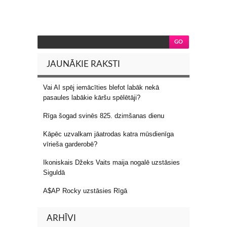
JAUNĀKIE RAKSTI
Vai AI spēj iemācīties blefot labāk nekā
pasaules labākie kāršu spēlētāji?
Rīga šogad svinēs 825. dzimšanas dienu
Kāpēc uzvalkam jāatrodas katra mūsdienīga
vīrieša garderobē?
Ikoniskais Džeks Vaits maija nogalē uzstāsies
Siguldā
A$AP Rocky uzstāsies Rīgā
ARHĪVI