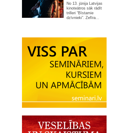
No 13. jūnija Latvijas
kinoteātros sāk rādīt
trilleri “Bīstamie
dzīvnieki”. Zefīra...