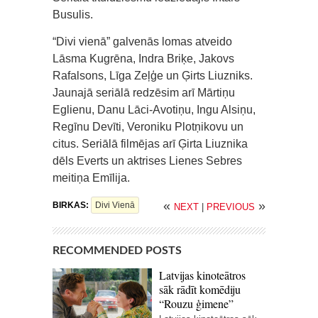
Busulis.
“Divi vienā” galvenās lomas atveido
Lāsma Kugrēna, Indra Briķe, Jakovs
Rafalsons, Līga Zeļģe un Ģirts Liuzniks.
Jaunajā seriālā redzēsim arī Mārtiņu
Eglienu, Danu Lāci-Avotiņu, Ingu Alsiņu,
Regīnu Devīti, Veroniku Plotņikovu un
citus. Seriālā filmējas arī Ģirta Liuznika
dēls Everts un aktrises Lienes Sebres
meitiņa Emīlija.
«
»
BIRKAS:
Divi Vienā
NEXT
|
PREVIOUS
RECOMMENDED POSTS
Latvijas kinoteātros
sāk rādīt komēdiju
“Rouzu ģimene”