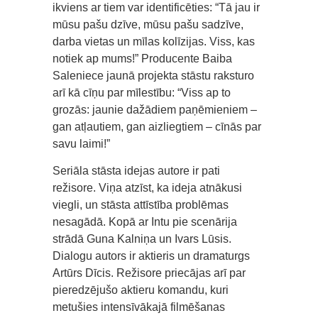
ikviens ar tiem var identificēties: “Tā jau ir
mūsu pašu dzīve, mūsu pašu sadzīve,
darba vietas un mīlas kolīzijas. Viss, kas
notiek ap mums!” Producente Baiba
Saleniece jaunā projekta stāstu raksturo
arī kā cīņu par mīlestību: “Viss ap to
grozās: jaunie dažādiem paņēmieniem –
gan atļautiem, gan aizliegtiem – cīnās par
savu laimi!”
Seriāla stāsta idejas autore ir pati
režisore. Viņa atzīst, ka ideja atnākusi
viegli, un stāsta attīstība problēmas
nesagādā. Kopā ar Intu pie scenārija
strādā Guna Kalniņa un Ivars Lūsis.
Dialogu autors ir aktieris un dramaturgs
Artūrs Dīcis. Režisore priecājas arī par
pieredzējušo aktieru komandu, kuri
metušies intensīvākajā filmēšanas