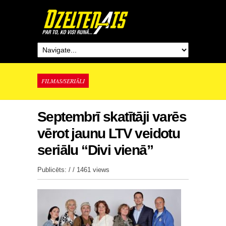
FILMAS/SERIĀLI
Septembrī skatītāji varēs
vērot jaunu LTV veidotu
seriālu “Divi vienā”
Publicēts: / /
1461 views