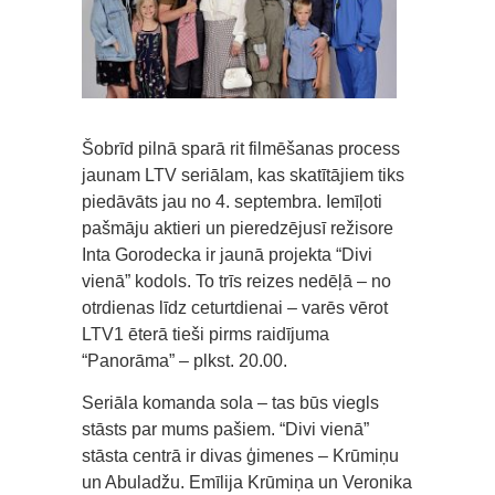
Šobrīd pilnā sparā rit filmēšanas process
jaunam LTV seriālam, kas skatītājiem tiks
piedāvāts jau no 4. septembra. Iemīļoti
pašmāju aktieri un pieredzējusī režisore
Inta Gorodecka ir jaunā projekta “Divi
vienā” kodols. To trīs reizes nedēļā – no
otrdienas līdz ceturtdienai – varēs vērot
LTV1 ēterā tieši pirms raidījuma
“Panorāma” – plkst. 20.00.
Seriāla komanda sola – tas būs viegls
stāsts par mums pašiem. “Divi vienā”
stāsta centrā ir divas ģimenes – Krūmiņu
un Abuladžu. Emīlija Krūmiņa un Veronika