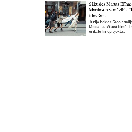
Sākusies Martas Elīnas
Martinsones mūzikla “
filmēšana
Jūnija beigās Rīgā studij
Media” uzsākusi filmēt La
unikālu kinoprojektu...