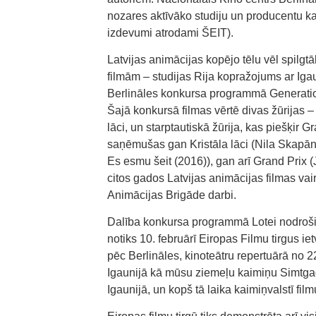
nozares aktīvāko studiju un producentu ka
izdevumi atrodami ŠEIT).
Latvijas animācijas kopējo tēlu vēl spilg
filmām – studijas Rija kopražojums ar Iga
Berlināles konkursa programmā Generation
Šajā konkursā filmas vērtē divas žūrijas –
lāci, un starptautiskā žūrija, kas piešķir G
saņēmušas gan Kristāla lāci (Nila Skapā
Es esmu šeit (2016)), gan arī Grand Prix 
citos gados Latvijas animācijas filmas vai
Animācijas Brigāde darbi.
Dalība konkursa programmā Lotei nodroši
notiks 10. februārī Eiropas Filmu tirgus ie
pēc Berlināles, kinoteātru repertuārā no
Igaunijā kā mūsu ziemeļu kaimiņu Simtgade
Igaunijā, un kopš tā laika kaimiņvalstī fil