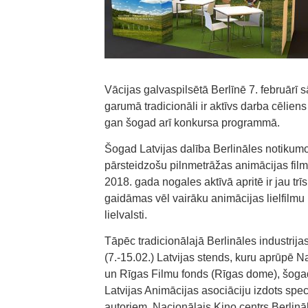
Vācijas galvaspilsētā Berlīnē 7. februārī s
garumā tradicionāli ir aktīvs darba cēliens
gan šogad arī konkursa programmā.
Šogad Latvijas dalība Berlināles notikumos
pārsteidzošu pilnmetrāžas animācijas film
2018. gada nogales aktīvā apritē ir jau tr
gaidāmas vēl vairāku animācijas lielfilmu 
lielvalsti.
Tāpēc tradicionālajā Berlināles industrija
(7.-15.02.) Latvijas stends, kuru aprūpē N
un Rīgas Filmu fonds (Rīgas dome), šogad
Latvijas Animācijas asociāciju izdots spe
autoriem. Nacionālais Kino centrs Berlināl