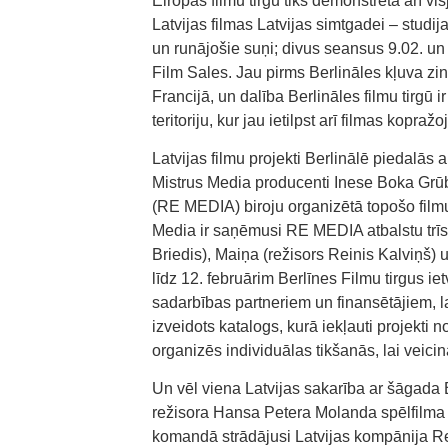
Eiropas filmu tirgū tiks demonstrēta arī 
Latvijas filmas Latvijas simtgadei – stu
un runājošie suņi; divus seansus 9.02. un 
Film Sales. Jau pirms Berlināles kļuva zin
Francijā, un dalība Berlināles filmu tirgū 
teritoriju, kur jau ietilpst arī filmas kopra
Latvijas filmu projekti Berlinālē piedalās
Mistrus Media producenti Inese Boka Grū
(RE MEDIA) biroju organizētā topošo filmu
Media ir saņēmusi RE MEDIA atbalstu trīs s
Briedis), Maiņa (režisors Reinis Kalviņš) 
līdz 12. februārim Berlīnes Filmu tirgus i
sadarbības partneriem un finansētājiem, la
izveidots katalogs, kurā iekļauti projekti
organizēs individuālas tikšanās, lai veici
Un vēl viena Latvijas sakarība ar šāgada 
režisora Hansa Petera Molanda spēlfilma O
komandā strādājusi Latvijas kompānija Re