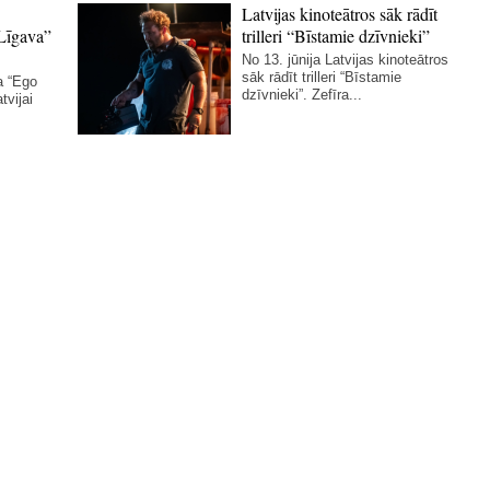
Latvijas kinoteātros sāk rādīt
Līgava”
trilleri “Bīstamie dzīvnieki”
No 13. jūnija Latvijas kinoteātros
sāk rādīt trilleri “Bīstamie
a “Ego
dzīvnieki”. Zefīra...
tvijai