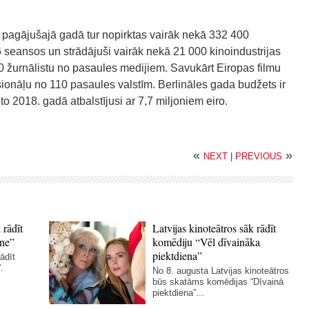
 – pagājušajā gadā tur nopirktas vairāk nekā 332 400
 seansos un strādājuši vairāk nekā 21 000 kinoindustrijas
00 žurnālistu no pasaules medijiem. Savukārt Eiropas filmu
sionāļu no 110 pasaules valstīm. Berlināles gada budžets ir
o 2018. gadā atbalstījusi ar 7,7 miljoniem eiro.
«
»
NEXT
|
PREVIOUS
 rādīt
Latvijas kinoteātros sāk rādīt
ne”
komēdiju “Vēl dīvaināka
piektdiena”
ādīt
.
No 8. augusta Latvijas kinoteātros
būs skatāms komēdijas “Dīvainā
piektdiena”...