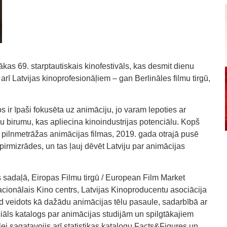
ākas 69. starptautiskais kinofestivāls, kas desmit dienu
 arī Latvijas kinoprofesionāļiem – gan Berlināles filmu tirgū,
 ir īpaši fokusēta uz animāciju, jo varam lepoties ar
u birumu, kas apliecina kinoindustrijas potenciālu. Kopš
īs pilnmetrāžas animācijas filmas, 2019. gada otrajā pusē
pirmizrādes, un tas ļauj dēvēt Latviju par animācijas
s sadaļā, Eiropas Filmu tirgū / European Film Market
acionālais Kino centrs, Latvijas Kinoproducentu asociācija
 veidots kā dažādu animācijas tēlu pasaule, sadarbībā ar
ciāls katalogs par animācijas studijām un spilgtākajiem
ei sagatavojis arī statistikas katalogu Facts&Figures un