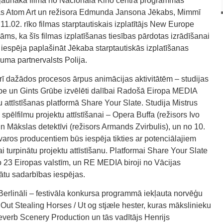
visjaunākā filma no Nacionālā Kino centra programmas
dijas Atom Art un režisora Edmunda Jansona Jēkabs, Mimmī
11.02. rīko filmas starptautiskais izplatītājs New Europe
āms, ka šīs filmas izplatīšanas tiesības pārdotas izrādīšanai
ir iespēja paplašināt Jēkaba starptautiskās izplatīšanas
žojuma partnervalsts Polija.
 arī dažādos procesos ārpus animācijas aktivitātēm – studijas
be un Gints Grūbe izvēlēti dalībai Radošā Eiropa MEDIA
 attīstīšanas platformā Share Your Slate. Studija Mistrus
pēlfilmu projektu attīstīšanai – Opera Buffa (režisors Ivo
un Mākslas detektīvi (režisors Armands Zvirbulis), un no 10.
etvaros producentiem būs iespēja tikties ar potenciālajiem
i turpinātu projektu attīstīšanu. Platformai Share Your Slate
 no 23 Eiropas valstīm, un RE MEDIA biroji no Vācijas
nātu sadarbības iespējas.
Berlināli – festivāla konkursa programmā iekļauta norvēģu
ut Stealing Horses / Ut og stjæle hester, kuras mākslinieku
verb Scenery Production un tās vadītājs Henrijs