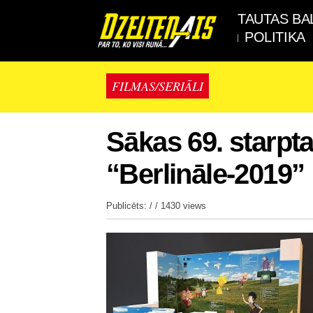
TAUTAS BA
POLITIKA
FILMAS/SERIĀLI
Sākas 69. starpta
“Berlināle-2019”
Publicēts: / /
1430 views