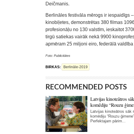
Deičmanis.
Berlināles festivāla mērogs ir iespaidīgs
kinobiļetes, demonstrētas 380 filmas 1096
profesionāļu no 130 valstīm, ieskaitot 37
tirgū satiekas vairāk nekā 9900 kinoprofe
apmēram 25 miljoni eiro, federālā valdība t
Foto: Publicitātes
BIRKAS:
Berlināle-2019
RECOMMENDED POSTS
Latvijas kinoteātros sāk
komēdiju “Rouzu ģime
Latvijas kinoteātros sāk r
komēdiju “Rouzu ģimene”
Perfektajam pārim...