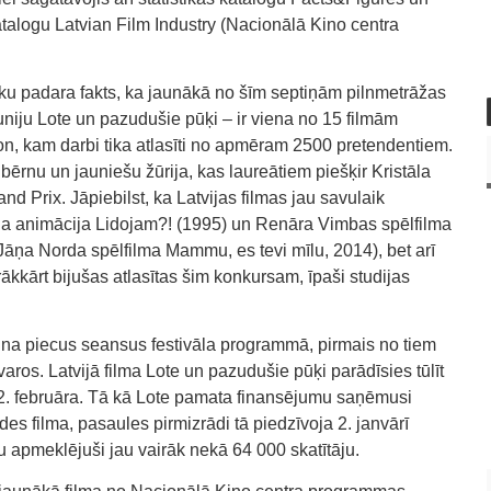
talogu Latvian Film Industry (Nacionālā Kino centra
tāku padara fakts, ka jaunākā no šīm septiņām pilnmetrāžas
uniju Lote un pazudušie pūķi – ir viena no 15 filmām
, kam darbi tika atlasīti no apmēram 2500 pretendentiem.
 bērnu un jauniešu žūrija, kas laureātiem piešķir Kristāla
rand Prix. Jāpiebilst, ka Latvijas filmas jau savulaik
na animācija Lidojam?! (1995) un Renāra Vimbas spēlfilma
(Jāņa Norda spēlfilma Mammu, es tevi mīlu, 2014), bet arī
rākkārt bijušas atlasītas šim konkursam, īpaši studijas
na piecus seansus festivāla programmā, pirmais no tiem
tvaros. Latvijā filma Lote un pazudušie pūķi parādīsies tūlīt
 22. februāra. Tā kā Lote pamata finansējumu saņēmusi
s filma, pasaules pirmizrādi tā piedzīvoja 2. janvārī
mu apmeklējuši jau vairāk nekā 64 000 skatītāju.