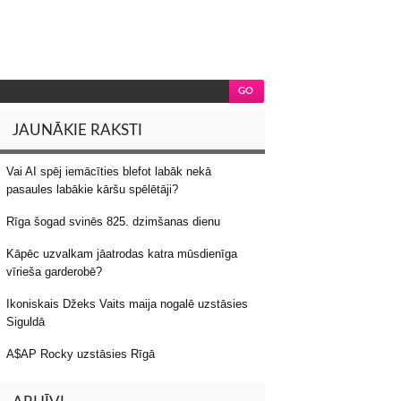
JAUNĀKIE RAKSTI
Vai AI spēj iemācīties blefot labāk nekā
pasaules labākie kāršu spēlētāji?
Rīga šogad svinēs 825. dzimšanas dienu
Kāpēc uzvalkam jāatrodas katra mūsdienīga
vīrieša garderobē?
Ikoniskais Džeks Vaits maija nogalē uzstāsies
Siguldā
A$AP Rocky uzstāsies Rīgā